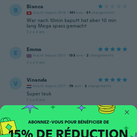
Bianca
B
Inscrit depuis 2018
·
141
avis
·
31
chargements
War nach 10min kaputt hat aber 10 min
lang Mega spass gemacht
il y a 4 ans
Emma
E
Inscrit depuis 2017
·
133
avis
·
2
chargements
il y a 4 ans
Vinanda
V
Inscrit depuis 2017
·
79
avis
·
2
chargements
Super leuk
il y a 4 ans
Aurore
A
Inscrit depuis 2016
·
155
avis
·
6
chargements
15% DE RÉDUCTION
Génial