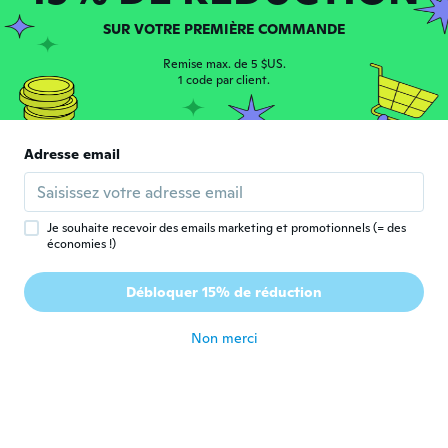
il y a 4 ans
SUR VOTRE PREMIÈRE COMMANDE
Frank
F
Remise max. de 5 $US.
Inscrit depuis 2019
·
53
avis
1 code par client.
il y a 4 ans
Adresse email
Véronique
V
Inscrit depuis 2019
·
36
avis
·
10
chargements
Super jouet, bonne qualité
il y a 4 ans
Je souhaite recevoir des emails marketing et promotionnels (= des
économies !)
Arnaud
A
Débloquer 15% de réduction
Inscrit depuis 2020
·
6
avis
il y a 4 ans
Non merci
Виктория
В
Inscrit depuis 2021
·
1
avis
il y a 4 ans