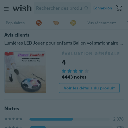
Connexion
Populaires
Vus récemment
Avis clients
Lumières LED Jouet pour enfants Ballon vol stationnaire électrique avec porte-football Les enfants s'amusent à l'intérieur en toute sécurité Mousse flottante Le soccer peut diffuser la Coupe du monde Musique Jouets interactifs parent-enfant Jouets interactifs Mutiple Fun (Couleur : Multicolor)
ÉVALUATION GÉNÉRALE
4
4443 notes
Voir les détails du produit
Notes
2,378
829