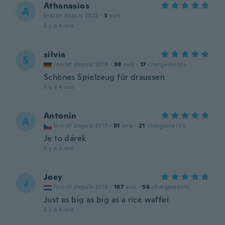
Athanasios
A
Inscrit depuis 2022
·
3
avis
il y a 4 ans
silvia
S
Inscrit depuis 2018
·
98
avis
·
17
chargements
Schönes Spielzeug für draussen
il y a 4 ans
Antonin
A
Inscrit depuis 2017
·
81
avis
·
21
chargements
Je to dárek
il y a 4 ans
Joey
J
Inscrit depuis 2018
·
187
avis
·
56
chargements
Just as big as big as a rice waffel
il y a 4 ans