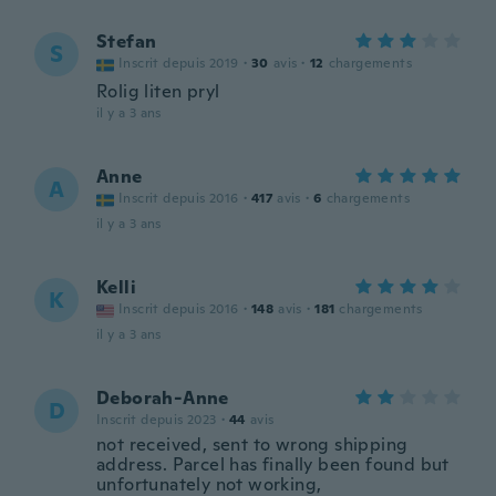
Stefan
S
Inscrit depuis 2019
·
30
avis
·
12
chargements
Rolig liten pryl
il y a 3 ans
Anne
A
Inscrit depuis 2016
·
417
avis
·
6
chargements
il y a 3 ans
Kelli
K
Inscrit depuis 2016
·
148
avis
·
181
chargements
il y a 3 ans
Deborah-Anne
D
Inscrit depuis 2023
·
44
avis
not received, sent to wrong shipping
address. Parcel has finally been found but
unfortunately not working,