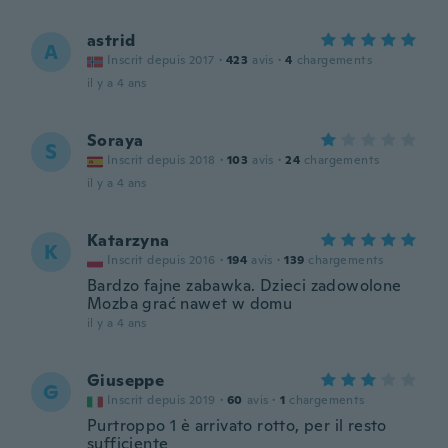
astrid
A
Inscrit depuis 2017
·
423
avis
·
4
chargements
il y a 4 ans
Soraya
S
Inscrit depuis 2018
·
103
avis
·
24
chargements
il y a 4 ans
Katarzyna
K
Inscrit depuis 2016
·
194
avis
·
139
chargements
Bardzo fajne zabawka. Dzieci zadowolone
Mozba grać nawet w domu
il y a 4 ans
Giuseppe
G
Inscrit depuis 2019
·
60
avis
·
1
chargements
Purtroppo 1 è arrivato rotto, per il resto
sufficiente