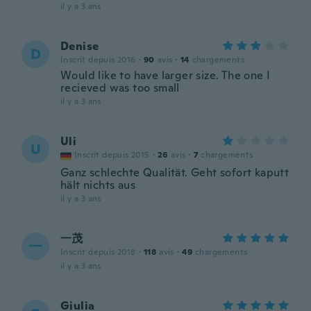
il y a 3 ans
Denise
D
Inscrit depuis 2016
·
90
avis
·
14
chargements
Would like to have larger size. The one I
recieved was too small
il y a 3 ans
Uli
U
Inscrit depuis 2015
·
26
avis
·
7
chargements
Ganz schlechte Qualität. Geht sofort kaputt
hält nichts aus
il y a 3 ans
一茂
一
Inscrit depuis 2018
·
118
avis
·
49
chargements
il y a 3 ans
Giulia