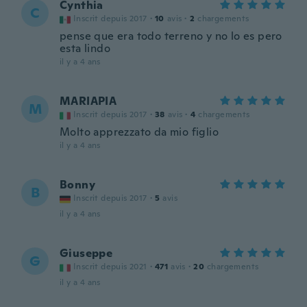
Cynthia
C
Inscrit depuis 2017
·
10
avis
·
2
chargements
pense que era todo terreno y no lo es pero
esta lindo
il y a 4 ans
MARIAPIA
M
Inscrit depuis 2017
·
38
avis
·
4
chargements
Molto apprezzato da mio figlio
il y a 4 ans
Bonny
B
Inscrit depuis 2017
·
5
avis
il y a 4 ans
Giuseppe
G
Inscrit depuis 2021
·
471
avis
·
20
chargements
il y a 4 ans