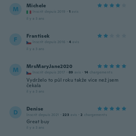
Michele
M
Inscrit depuis 2019
·
1
avis
il y a 3 ans
Frantisek
F
Inscrit depuis 2016
·
4
avis
il y a 3 ans
MrsMaryJane2020
M
Inscrit depuis 2017
·
89
avis
·
14
chargements
Vydrželo to půl roku takže více než jsem
čekala
il y a 3 ans
Denise
D
Inscrit depuis 2021
·
223
avis
·
2
chargements
Great buy
il y a 3 ans