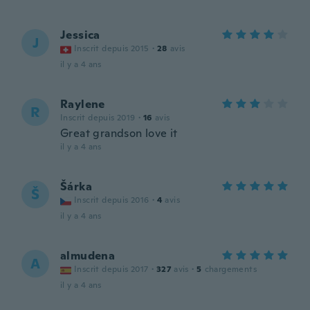
Jessica
J
Inscrit depuis 2015
·
28
avis
il y a 4 ans
Raylene
R
Inscrit depuis 2019
·
16
avis
Great grandson love it
il y a 4 ans
Šárka
Š
Inscrit depuis 2016
·
4
avis
il y a 4 ans
almudena
A
Inscrit depuis 2017
·
327
avis
·
5
chargements
il y a 4 ans