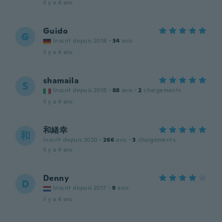
il y a 4 ans
Guido
G
Inscrit depuis 2018
·
34
avis
il y a 4 ans
shamaila
S
Inscrit depuis 2018
·
88
avis
·
2
chargements
il y a 4 ans
和緒幸
和
Inscrit depuis 2020
·
266
avis
·
3
chargements
il y a 4 ans
Denny
D
Inscrit depuis 2017
·
9
avis
il y a 4 ans