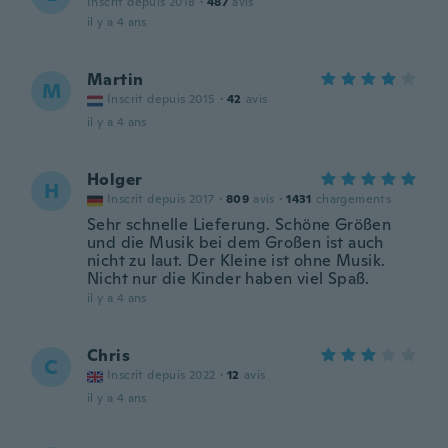
Inscrit depuis 2018
·
487
avis
il y a 4 ans
Martin
M
Inscrit depuis 2015
·
42
avis
il y a 4 ans
Holger
H
Inscrit depuis 2017
·
809
avis
·
1431
chargements
Sehr schnelle Lieferung. Schöne Größen
und die Musik bei dem Großen ist auch
nicht zu laut. Der Kleine ist ohne Musik.
Nicht nur die Kinder haben viel Spaß.
il y a 4 ans
Chris
C
Inscrit depuis 2022
·
12
avis
il y a 4 ans