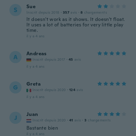
Sue
S
Inscrit depuis 2018
·
357
avis
·
8
chargements
It doesn't work as it shows. It doesn't float.
It uses a lot of batteries for very little play
time.
il y a 4 ans
Andreas
A
Inscrit depuis 2017
·
45
avis
il y a 4 ans
Greta
G
Inscrit depuis 2020
·
124
avis
il y a 4 ans
Juan
J
Inscrit depuis 2020
·
41
avis
·
3
chargements
Bastante bien
il y a 4 ans