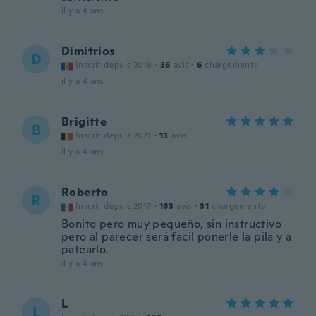
il y a 4 ans
Dimitrios
D
Inscrit depuis 2019
·
36
avis
·
6
chargements
il y a 4 ans
Brigitte
B
Inscrit depuis 2021
·
13
avis
il y a 4 ans
Roberto
R
Inscrit depuis 2017
·
163
avis
·
31
chargements
Bonito pero muy pequeño, sin instructivo
pero al parecer será facil ponerle la pila y a
patearlo.
il y a 4 ans
L
L