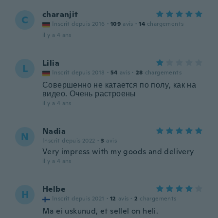
charanjit
C
Inscrit depuis 2016
·
109
avis
·
14
chargements
il y a 4 ans
Lilia
L
Inscrit depuis 2018
·
54
avis
·
28
chargements
Совершенно не катается по полу, как на
видео. Очень растроены
il y a 4 ans
Nadia
N
Inscrit depuis 2022
·
3
avis
Very impress with my goods and delivery
il y a 4 ans
Helbe
H
Inscrit depuis 2021
·
12
avis
·
2
chargements
Ma ei uskunud, et sellel on heli.