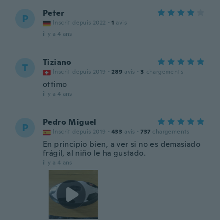
Peter
P
Inscrit depuis 2022
·
1
avis
il y a 4 ans
Tiziano
T
Inscrit depuis 2019
·
289
avis
·
3
chargements
ottimo
il y a 4 ans
Pedro Miguel
P
Inscrit depuis 2019
·
433
avis
·
737
chargements
En principio bien, a ver si no es demasiado
frágil, al niño le ha gustado.
il y a 4 ans