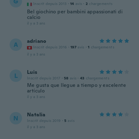
G
Inscrit depuis 2013
·
14
avis
·
2
chargements
Bel giochino per bambini appassionati di
calcio
il y a 3 ans
adriano
A
Inscrit depuis 2016
·
197
avis
·
1
chargements
il y a 3 ans
Luis
L
Inscrit depuis 2017
·
58
avis
·
43
chargements
Me gusta que llegue a tiempo y excelente
artículo
il y a 3 ans
Natalia
N
Inscrit depuis 2019
·
5
avis
il y a 3 ans