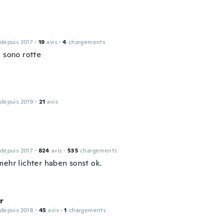
 depuis 2017
·
19
avis
·
4
chargements
i sono rotte
 depuis 2019
·
21
avis
 depuis 2017
·
824
avis
·
535
chargements
mehr lichter haben sonst ok.
r
 depuis 2018
·
45
avis
·
1
chargements