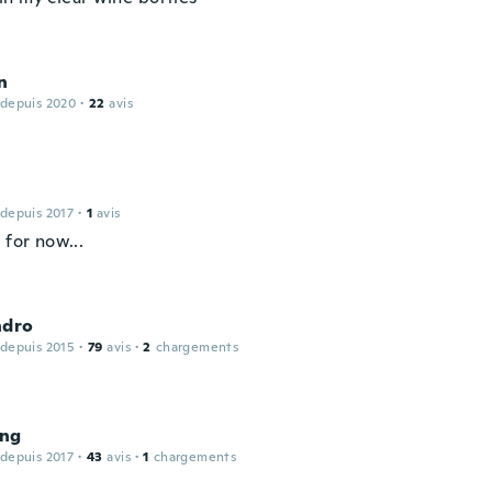
n
 depuis 2020
·
22
avis
 depuis 2017
·
1
avis
 for now...
ndro
 depuis 2015
·
79
avis
·
2
chargements
ng
 depuis 2017
·
43
avis
·
1
chargements