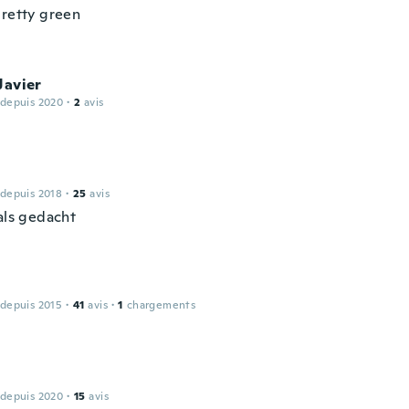
pretty green
Javier
 depuis 2020
·
2
avis
 depuis 2018
·
25
avis
als gedacht
 depuis 2015
·
41
avis
·
1
chargements
 depuis 2020
·
15
avis