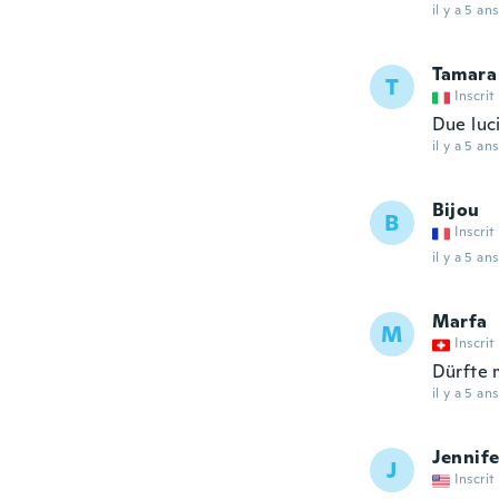
il y a 5 ans
Tamara
T
Inscrit
Due luc
il y a 5 ans
Bijou
B
Inscrit
il y a 5 ans
Marfa
M
Inscrit
Dürfte 
il y a 5 ans
Jennife
J
Inscrit