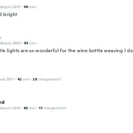
 depuis 2018
·
40
avis
d bright
a
 depuis 2020
·
93
avis
le lights are so wonderful for the wine bottle weaving I do
y
puis 2017
·
42
avis
·
28
chargements
rd
 depuis 2018
·
85
avis
·
17
chargements