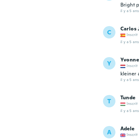
Bright 
il y a 5 ans
Carlos 
C
Inscrit
il y a 5 ans
Yvonne
Y
Inscrit
kleiner 
il y a 5 ans
Tunde
T
Inscrit
il y a 5 ans
Adele
A
Inscrit