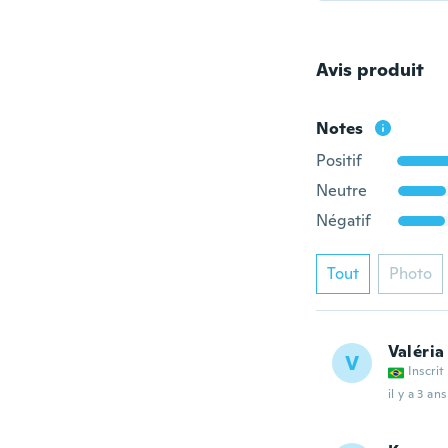
Avis produit
Notes
Positif
Neutre
Négatif
Tout
Photo
Valéria
V
Inscrit
il y a 3 ans