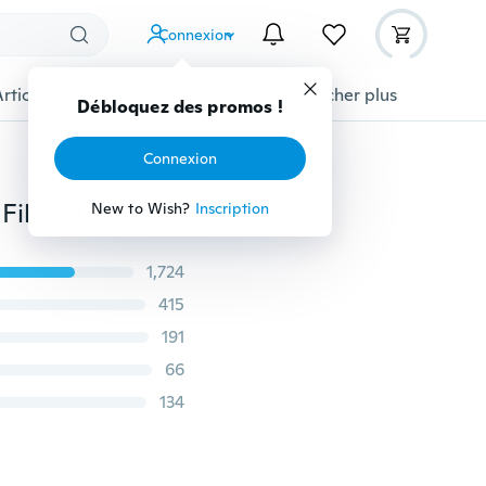
Connexion
Articles pour animaux domestiques
Afficher plus
Débloquez des promos !
Connexion
Solaire / Batterie En Forme De Liège LED Fée De Nuit Fil De Cuivre Chaîne Lumière Bouteille De Vin Lampe Lampe Veilleuse Valentine Party Decor (Les piles sont incluses)
New to Wish?
Inscription
1,724
415
191
66
134