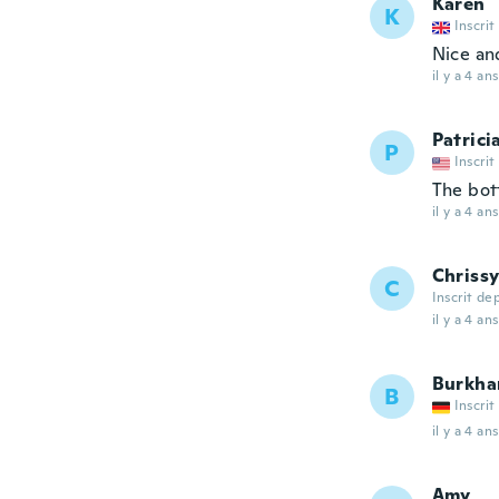
Karen
K
Inscrit
Nice an
il y a 4 ans
Patrici
P
Inscrit
The bott
il y a 4 ans
Chriss
C
Inscrit de
il y a 4 ans
Burkha
B
Inscrit
il y a 4 ans
Amy