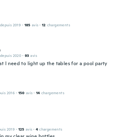
 depuis 2019
·
185
avis
·
12
chargements
a
 depuis 2020
·
93
avis
t I need to light up the tables for a pool party
puis 2016
·
150
avis
·
14
chargements
puis 2019
·
125
avis
·
4
chargements
in my clear wine bottles