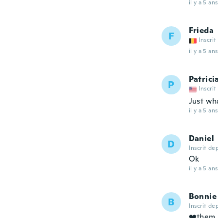
il y a 5 ans
Frieda
F
Inscrit
il y a 5 ans
Patrici
P
Inscrit
Just wha
il y a 5 ans
Daniel
D
Inscrit de
Ok
il y a 5 ans
Bonnie
B
Inscrit de
❤️them 