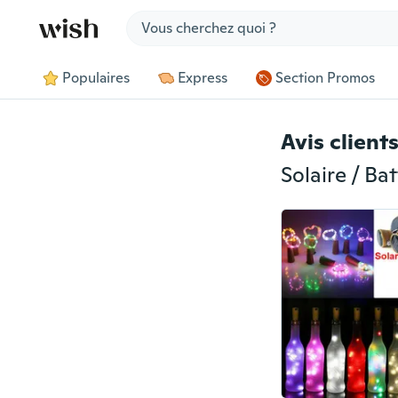
Jump to section
Populaires
Express
Section Promos
Avis client