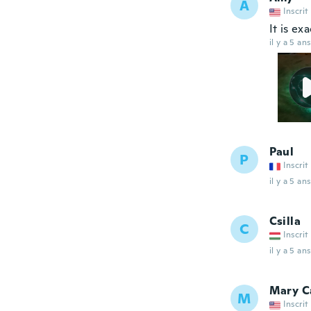
A
Inscrit
It is ex
il y a 5 ans
Paul
P
Inscrit
il y a 5 ans
Csilla
C
Inscrit
il y a 5 ans
Mary C
M
Inscrit