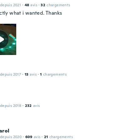
 depuis 2021
·
48
avis
·
32
chargements
actly what i wanted. Thanks
 depuis 2017
·
13
avis
·
1
chargements
 depuis 2018
·
232
avis
arol
 depuis 2020
·
609
avis
·
21
chargements