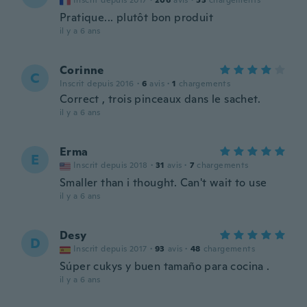
Inscrit depuis 2017
·
206
avis
·
53
chargements
Pratique... plutôt bon produit
il y a 6 ans
Corinne
C
Inscrit depuis 2016
·
6
avis
·
1
chargements
Correct , trois pinceaux dans le sachet.
il y a 6 ans
Erma
E
Inscrit depuis 2018
·
31
avis
·
7
chargements
Smaller than i thought. Can't wait to use
il y a 6 ans
Desy
D
Inscrit depuis 2017
·
93
avis
·
48
chargements
Súper cukys y buen tamaño para cocina .
il y a 6 ans