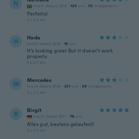
N
Inscrit depuis 2018
·
125
avis
·
75
chargements
Perfeito!
il y a 5 ans
Hoda
H
Inscrit depuis 2018
·
15
avis
It’s looking great But it doesn’t work
properly
il y a 5 ans
Mercedes
M
Inscrit depuis 2016
·
221
avis
·
26
chargements
il y a 5 ans
Birgit
B
Inscrit depuis 2017
·
76
avis
Alles gut, bestens gelaufen!!
il y a 5 ans