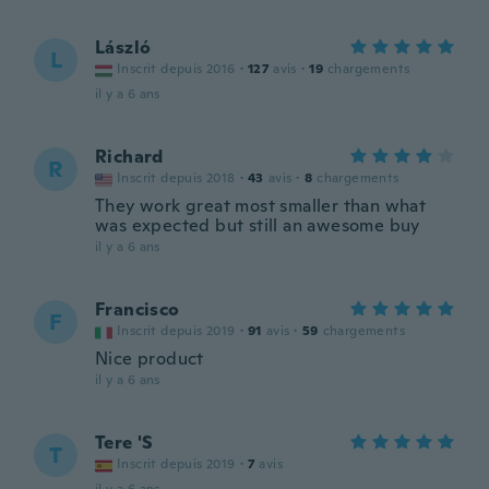
László
L
Inscrit depuis 2016
·
127
avis
·
19
chargements
il y a 6 ans
Richard
R
Inscrit depuis 2018
·
43
avis
·
8
chargements
They work great most smaller than what
was expected but still an awesome buy
il y a 6 ans
Francisco
F
Inscrit depuis 2019
·
91
avis
·
59
chargements
Nice product
il y a 6 ans
Tere 'S
T
Inscrit depuis 2019
·
7
avis