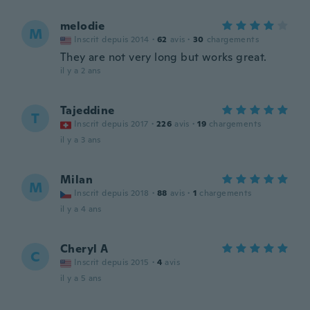
melodie
M
Inscrit depuis 2014
·
62
avis
·
30
chargements
They are not very long but works great.
il y a 2 ans
Tajeddine
T
Inscrit depuis 2017
·
226
avis
·
19
chargements
il y a 3 ans
Milan
M
Inscrit depuis 2018
·
88
avis
·
1
chargements
il y a 4 ans
Cheryl A
C
Inscrit depuis 2015
·
4
avis
il y a 5 ans