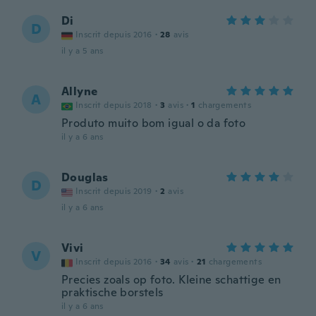
Di
D
Inscrit depuis 2016
·
28
avis
il y a 5 ans
Allyne
A
Inscrit depuis 2018
·
3
avis
·
1
chargements
Produto muito bom igual o da foto
il y a 6 ans
Douglas
D
Inscrit depuis 2019
·
2
avis
il y a 6 ans
Vivi
V
Inscrit depuis 2016
·
34
avis
·
21
chargements
Precies zoals op foto. Kleine schattige en
praktische borstels
il y a 6 ans