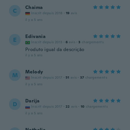
Chaima
C
Inscrit depuis 2018
·
19
avis
il y a 5 ans
Edivania
E
Inscrit depuis 2013
·
6
avis
·
3
chargements
Produto igual da descrição
il y a 5 ans
Melody
M
Inscrit depuis 2017
·
51
avis
·
37
chargements
il y a 5 ans
Darija
D
Inscrit depuis 2017
·
22
avis
·
10
chargements
il y a 5 ans
Nathalia