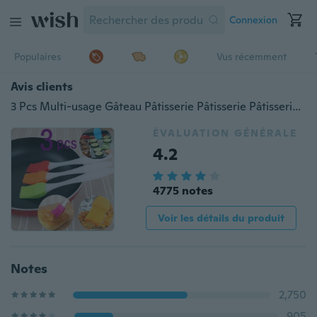
Connexion
Populaires
Vus récemment
Avis clients
3 Pcs Multi-usage Gâteau Pâtisserie Pâtisserie Pâtisserie Crème à l'huile Crème à rôtir Ustensile de cuisson Bâton à brosse Cuisine Outils de cuisson (Couleur:Couleur au hasard)
ÉVALUATION GÉNÉRALE
4.2
4775 notes
Voir les détails du produit
Notes
2,750
905