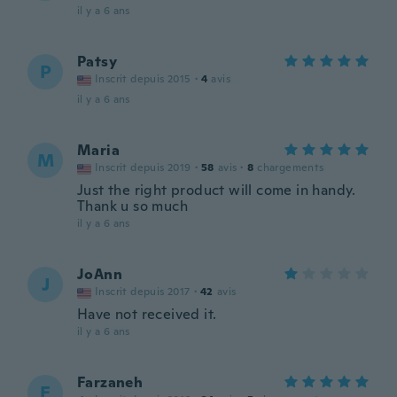
il y a 6 ans
Patsy
P
Inscrit depuis 2015
·
4
avis
il y a 6 ans
Maria
M
Inscrit depuis 2019
·
58
avis
·
8
chargements
Just the right product will come in handy.
Thank u so much
il y a 6 ans
JoAnn
J
Inscrit depuis 2017
·
42
avis
Have not received it.
il y a 6 ans
Farzaneh
F