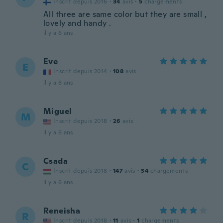
Inscrit depuis 2016
·
34
avis
·
5
chargements
All three are same color but they are small ,
lovely and handy .
il y a 6 ans
Eve
E
Inscrit depuis 2014
·
108
avis
il y a 6 ans
Miguel
M
Inscrit depuis 2018
·
26
avis
il y a 6 ans
Csada
C
Inscrit depuis 2018
·
147
avis
·
34
chargements
il y a 6 ans
Reneisha
R
Inscrit depuis 2018
·
11
avis
·
1
chargements