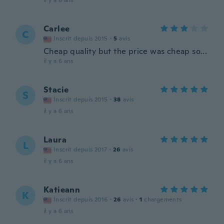
il y a 6 ans
Carlee
C
Inscrit depuis 2015
·
5
avis
Cheap quality but the price was cheap so...
il y a 6 ans
Stacie
S
Inscrit depuis 2015
·
38
avis
il y a 6 ans
Laura
L
Inscrit depuis 2017
·
26
avis
il y a 6 ans
Katieann
K
Inscrit depuis 2016
·
26
avis
·
1
chargements
il y a 6 ans