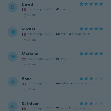
David
D
Inscrit depuis 2019
·
45
avis
il y a 6 ans
Michel
M
Inscrit depuis 2019
·
58
avis
·
3
chargements
il y a 6 ans
Mariann
M
Inscrit depuis 2017
·
95
avis
il y a 6 ans
Anna
A
Inscrit depuis 2016
·
49
avis
·
13
chargements
il y a 6 ans
Kathleen
K
Inscrit depuis 2014
·
75
avis
·
5
chargements