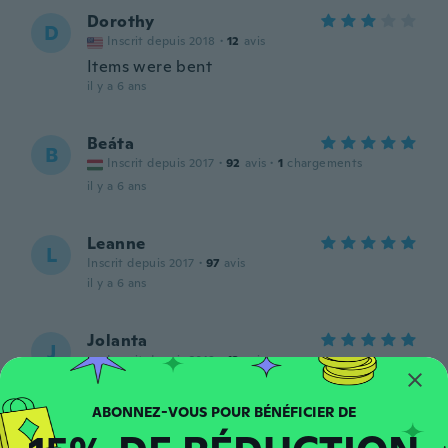
Dorothy
D
Inscrit depuis 2018
·
12
avis
Items were bent
il y a 6 ans
Beáta
B
Inscrit depuis 2017
·
92
avis
·
1
chargements
il y a 6 ans
Leanne
L
Inscrit depuis 2017
·
97
avis
il y a 6 ans
Jolanta
J
Inscrit depuis 2019
·
13
avis
il y a 6 ans
Sylwia