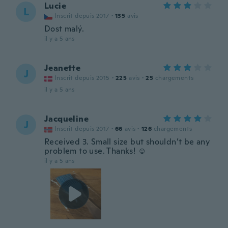
Lucie
L
Inscrit depuis 2017
·
135
avis
Dost malý.
il y a 5 ans
Jeanette
J
Inscrit depuis 2015
·
225
avis
·
25
chargements
il y a 5 ans
Jacqueline
J
Inscrit depuis 2017
·
66
avis
·
126
chargements
Received 3. Small size but shouldn’t be any
problem to use. Thanks! ☺️
il y a 5 ans