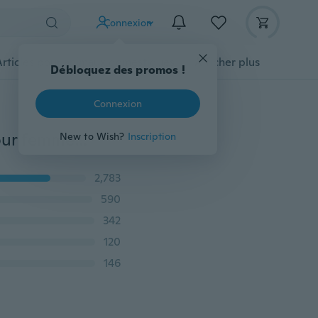
Connexion
Articles pour animaux domestiques
Afficher plus
Débloquez des promos !
Connexion
Ensemble de 3 pièces de pierres précieuses vertes pour femmes, plaqué argent 925, boucles d'oreilles, pendentifs, collier, ensembles de bijoux, cadeau (couleur au choix)
New to Wish?
Inscription
2,783
590
342
120
146