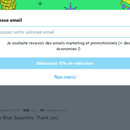
a
esse email
 depuis 2021
·
7
avis
Je souhaite recevoir des emails marketing et promotionnels (= des
économies !)
 depuis 2017
·
332
avis
Débloquer 15% de réduction
ine
Non merci
 depuis 2021
·
408
avis
·
120
chargements
 depuis 2016
·
288
avis
·
97
chargements
he Blue Sapphire. Thank you