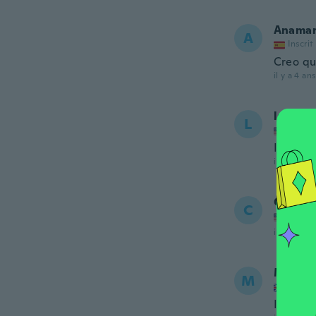
Anamar
A
Inscrit
Creo que
il y a 4 ans
lauren
L
Inscrit
I never 
il y a 4 ans
Carol
C
Inscrit
il y a 4 ans
Maxine
M
Inscrit
It's a C