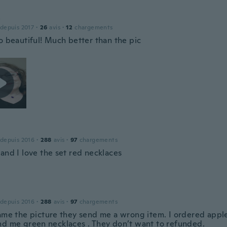
a
 depuis 2017
·
26
avis
·
12
chargements
o beautiful! Much better than the pic
 depuis 2016
·
288
avis
·
97
chargements
and I love the set red necklaces
 depuis 2016
·
288
avis
·
97
chargements
same the picture they send me a wrong item. I ordered appl
nd me green necklaces . They don’t want to refunded.