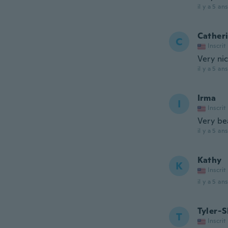
il y a 5 ans
Cather
C
Inscrit
Very ni
il y a 5 ans
Irma
I
Inscrit
Very be
il y a 5 ans
Kathy
K
Inscrit
il y a 5 ans
Tyler-
T
Inscrit