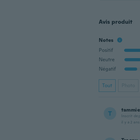
Avis produit
Notes
Positif
Neutre
Négatif
Tout
Photo
tammie
T
Inscrit de
il y a 2 ans