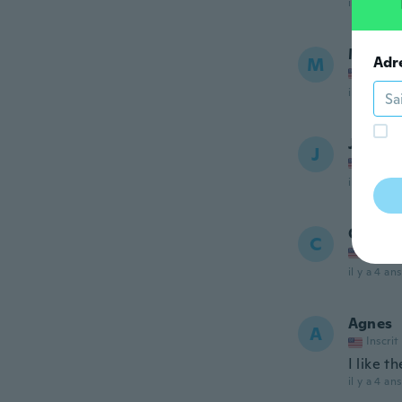
il y a 4 ans
Maritz
M
Adr
Inscrit
il y a 4 ans
Janet
J
Inscrit
il y a 4 ans
Cather
C
Inscrit
il y a 4 ans
Agnes
A
Inscrit
I like t
il y a 4 ans