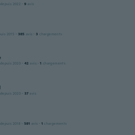
 depuis 2022
·
9
avis
puis 2015
·
385
avis
·
3
chargements
e
 depuis 2020
·
42
avis
·
1
chargements
d
 depuis 2020
·
37
avis
y
 depuis 2018
·
581
avis
·
1
chargements