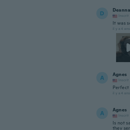
Deann
D
Inscrit
It was s
il y a 4 ans
Agnes
A
Inscrit
Perfect 
il y a 4 ans
Agnes
A
Inscrit
Is not 
they se