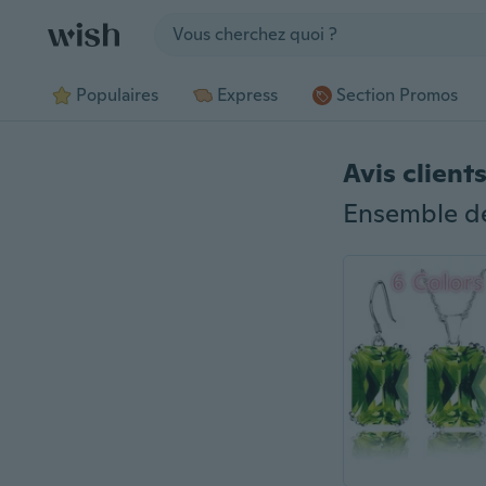
Jump to section
Populaires
Express
Section Promos
Avis client