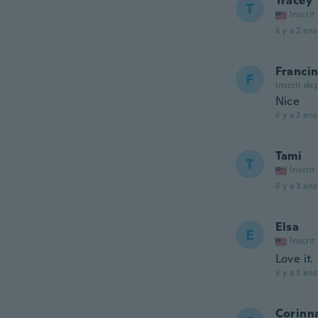
Tracey
T
Inscrit
il y a 2 ans
Franci
F
Inscrit de
Nice
il y a 2 ans
Tami
T
Inscrit
il y a 3 ans
Elsa
E
Inscrit
Love it.
il y a 3 ans
Corinn