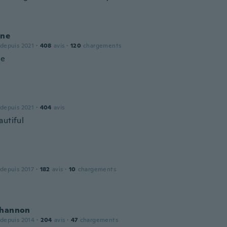
ine
 depuis 2021
·
408
avis
·
120
chargements
ce
 depuis 2021
·
404
avis
autiful
 depuis 2017
·
182
avis
·
10
chargements
Shannon
 depuis 2014
·
204
avis
·
47
chargements