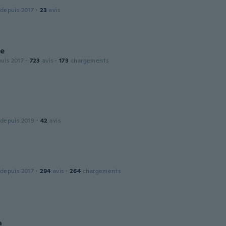
 depuis 2017
·
23
avis
ne
puis 2017
·
723
avis
·
173
chargements
 depuis 2019
·
42
avis
 depuis 2017
·
294
avis
·
264
chargements
a