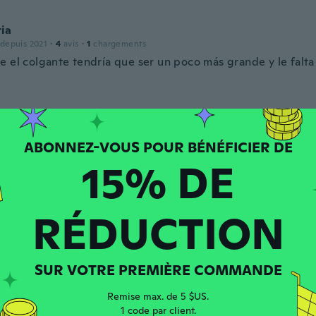
ia
 depuis 2021
·
4
avis
·
1
chargements
 el colgante tendría que ser un poco más grande y le falta 
 depuis 2017
·
12
avis
received it
15% DE
RÉDUCTION
 depuis 2018
·
231
avis
SUR VOTRE PREMIÈRE COMMANDE
 depuis 2017
·
44
avis
·
2
chargements
Remise max. de 5 $US.
hristmas gift
1 code par client.