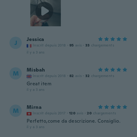
Jessica
J
Inscrit depuis 2018
·
95
avis
·
33
chargements
il y a 3 ans
Misbah
M
Inscrit depuis 2018
·
82
avis
·
32
chargements
Great item
il y a 3 ans
Mirna
M
Inscrit depuis 2017
·
120
avis
·
20
chargements
Perfetto,come da descrizione. Consiglio.
il y a 3 ans