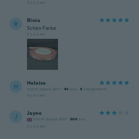
il y a 2 ans
Rinia
R
Schön Farbe
il y a 2 ans
Heloise
H
Inscrit depuis 2017
·
44
avis
·
8
chargements
il y a 2 ans
Jayne
J
Inscrit depuis 2017
·
906
avis
il y a 2 ans