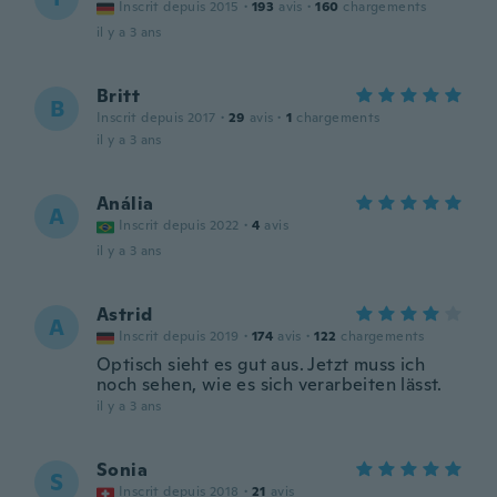
Inscrit depuis 2015
·
193
avis
·
160
chargements
il y a 3 ans
Britt
B
Inscrit depuis 2017
·
29
avis
·
1
chargements
il y a 3 ans
Anália
A
Inscrit depuis 2022
·
4
avis
il y a 3 ans
Astrid
A
Inscrit depuis 2019
·
174
avis
·
122
chargements
Optisch sieht es gut aus. Jetzt muss ich
noch sehen, wie es sich verarbeiten lässt.
il y a 3 ans
Sonia
S
Inscrit depuis 2018
·
21
avis