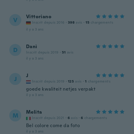
Vittoriano
V
Inscrit depuis 2016
·
398
avis
·
15
chargements
il y a 3 ans
Danì
D
Inscrit depuis 2019
·
51
avis
il y a 3 ans
J
J
Inscrit depuis 2019
·
125
avis
·
1
chargements
goede kwaliteit netjes verpakt
il y a 3 ans
Melita
M
Inscrit depuis 2021
·
6
avis
·
6
chargements
Bel colore come da foto
il y a 3 ans