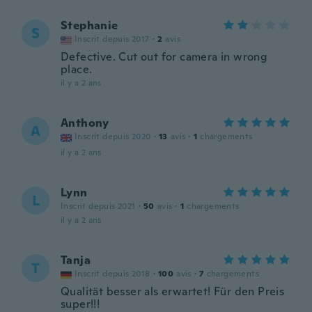
Stephanie
S
Inscrit depuis 2017
·
2
avis
Defective. Cut out for camera in wrong
place.
il y a 2 ans
Anthony
A
Inscrit depuis 2020
·
13
avis
·
1
chargements
il y a 2 ans
Lynn
L
Inscrit depuis 2021
·
50
avis
·
1
chargements
il y a 2 ans
Tanja
T
Inscrit depuis 2018
·
100
avis
·
7
chargements
Qualität besser als erwartet! Für den Preis
super!!!