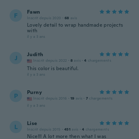
Fawn
F
Inscrit depuis 2020
·
68
avis
Lovely detail to wrap handmade projects
with
il y a 3 ans
Judith
J
Inscrit depuis 2022
·
8
avis
·
4
chargements
This color is beautiful.
il y a 3 ans
Purny
P
Inscrit depuis 2016
·
19
avis
·
7
chargements
il y a 3 ans
Lise
L
Inscrit depuis 2015
·
451
avis
·
4
chargements
Nice!!! A lot more then what I was