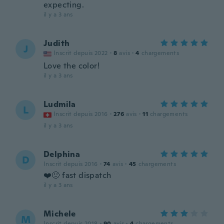
expecting.
il y a 3 ans
Judith
J
Inscrit depuis 2022
·
8
avis
·
4
chargements
Love the color!
il y a 3 ans
Ludmila
L
Inscrit depuis 2016
·
276
avis
·
11
chargements
il y a 3 ans
Delphina
D
Inscrit depuis 2016
·
74
avis
·
45
chargements
❤️🙂 fast dispatch
il y a 3 ans
Michele
M
Inscrit depuis 2018
·
90
avis
·
4
chargements