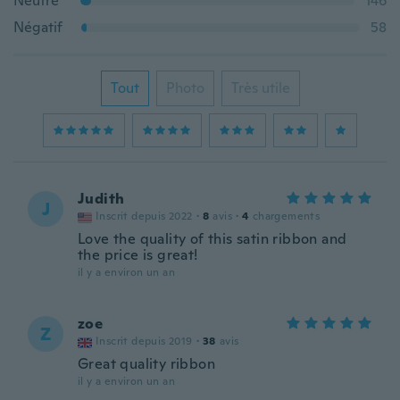
Neutre
146
Négatif
58
Tout
Photo
Très utile
Judith
J
Inscrit depuis 2022
·
8
avis
·
4
chargements
Love the quality of this satin ribbon and
the price is great!
il y a environ un an
zoe
Z
Inscrit depuis 2019
·
38
avis
Great quality ribbon
il y a environ un an