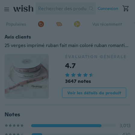
Connexion
Populaires
Vus récemment
Avis clients
25 verges imprimé ruban fait main coloré ruban romantique rubans d'emballage cadeau ruban de boîte à gâteau 7 choix de couleurs
ÉVALUATION GÉNÉRALE
4.7
3647 notes
Voir les détails du produit
Notes
3,013
430