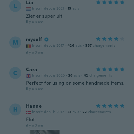
Lia
L
Inscrit depuis 2021
·
13
avis
Ziet er super uit
il y a 3 ans
myself
M
Inscrit depuis 2017
·
426
avis
·
357
chargements
il y a 3 ans
Cara
C
Inscrit depuis 2020
·
26
avis
·
42
chargements
Perfect for using on some handmade items.
il y a 3 ans
Hanne
H
Inscrit depuis 2017
·
31
avis
·
22
chargements
Flot
il y a 3 ans