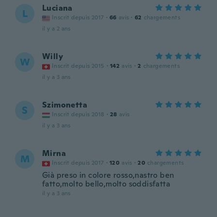
Luciana
L
Inscrit depuis 2017
·
66
avis
·
62
chargements
il y a 2 ans
Willy
W
Inscrit depuis 2015
·
142
avis
·
2
chargements
il y a 3 ans
Szimonetta
S
Inscrit depuis 2018
·
28
avis
il y a 3 ans
Mirna
M
Inscrit depuis 2017
·
120
avis
·
20
chargements
Già preso in colore rosso,nastro ben
fatto,molto bello,molto soddisfatta
il y a 3 ans