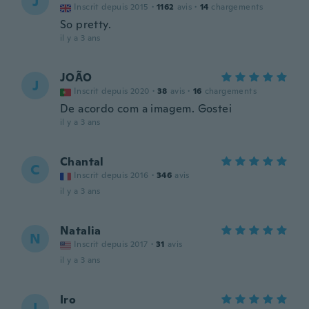
J
Inscrit depuis 2015
·
1162
avis
·
14
chargements
So pretty.
il y a 3 ans
JOÃO
J
Inscrit depuis 2020
·
38
avis
·
16
chargements
De acordo com a imagem. Gostei
il y a 3 ans
Chantal
C
Inscrit depuis 2016
·
346
avis
il y a 3 ans
Natalia
N
Inscrit depuis 2017
·
31
avis
il y a 3 ans
Iro
I