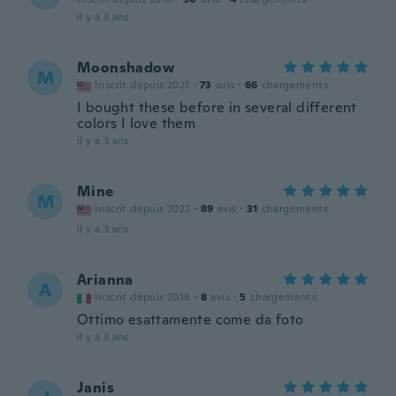
il y a 3 ans
Moonshadow
M
Inscrit depuis 2021
·
73
avis
·
66
chargements
I bought these before in several different
colors I love them
il y a 3 ans
Mine
M
Inscrit depuis 2022
·
89
avis
·
31
chargements
il y a 3 ans
Arianna
A
Inscrit depuis 2016
·
8
avis
·
5
chargements
Ottimo esattamente come da foto
il y a 3 ans
Janis