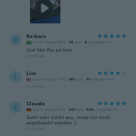
Barbara
B
Inscrit depuis 2018
·
25
avis
·
8
chargements
Just like the picture
il y a 6 ans
Lisa
L
Inscrit depuis 2016
·
105
avis
·
51
chargements
il y a 6 ans
Claudia
C
Inscrit depuis 2018
·
547
avis
·
530
chargements
Sieht sehr schön aus.. muss nur noch
angebracht werden :)
il y a 6 ans