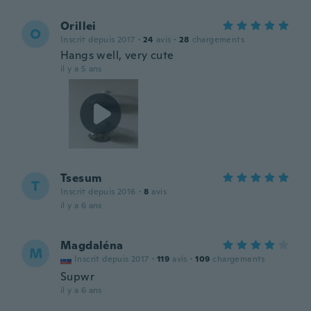
Orillei
O
Inscrit depuis 2017
·
24
avis
·
28
chargements
Hangs well, very cute
il y a 5 ans
Tsesum
T
Inscrit depuis 2016
·
8
avis
il y a 6 ans
Magdaléna
M
Inscrit depuis 2017
·
119
avis
·
109
chargements
Supwr
il y a 6 ans