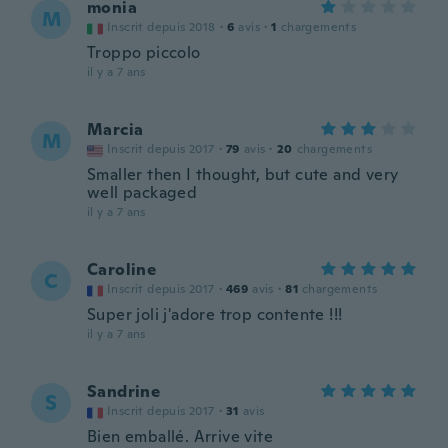
monia
M
Inscrit depuis 2018
·
6
avis
·
1
chargements
Troppo piccolo
il y a 7 ans
Marcia
M
Inscrit depuis 2017
·
79
avis
·
20
chargements
Smaller then I thought, but cute and very
well packaged
il y a 7 ans
Caroline
C
Inscrit depuis 2017
·
469
avis
·
81
chargements
Super joli j'adore trop contente !!!
il y a 7 ans
Sandrine
S
Inscrit depuis 2017
·
31
avis
Bien emballé. Arrive vite