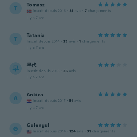
Tomasz
T
Inscrit depuis 2016
·
81
avis
·
7
chargements
il y a 7 ans
Tatania
T
Inscrit depuis 2014
·
23
avis
·
1
chargements
il y a 7 ans
早代
早
Inscrit depuis 2018
·
36
avis
il y a 7 ans
Ankica
A
Inscrit depuis 2017
·
51
avis
il y a 7 ans
Gulengul
G
Inscrit depuis 2014
·
124
avis
·
31
chargements