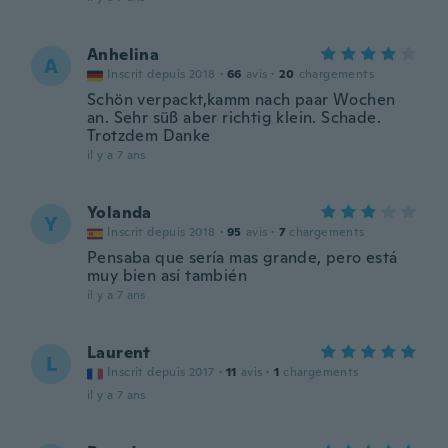
Anhelina
A
Inscrit depuis 2018
·
66
avis
·
20
chargements
Schön verpackt,kamm nach paar Wochen
an. Sehr süß aber richtig klein. Schade.
Trotzdem Danke
il y a 7 ans
Yolanda
Y
Inscrit depuis 2018
·
95
avis
·
7
chargements
Pensaba que sería mas grande, pero está
muy bien así también
il y a 7 ans
Laurent
L
Inscrit depuis 2017
·
11
avis
·
1
chargements
il y a 7 ans