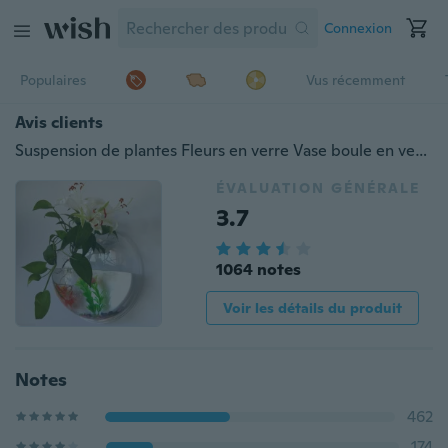
Connexion
Populaires
Vus récemment
Avis clients
Suspension de plantes Fleurs en verre Vase boule en verre Vase Terrarium aquarium mur aquarium aquarium décoratif aquarium aquarium aquarium cuvette à poissons
ÉVALUATION GÉNÉRALE
3.7
1064 notes
Voir les détails du produit
Notes
462
174