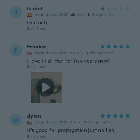
Isabel
I
Inscrit depuis 2018
·
80
avis
·
8
chargements
Diminuto
il y a 6 ans
Frankie
F
Inscrit depuis 2015
·
14
avis
·
3
chargements
I love this!! Had for two years now!
il y a 6 ans
dylan
D
Inscrit depuis 2015
·
1
avis
·
1
chargements
It's good for propagation just no fish
il y a 6 ans