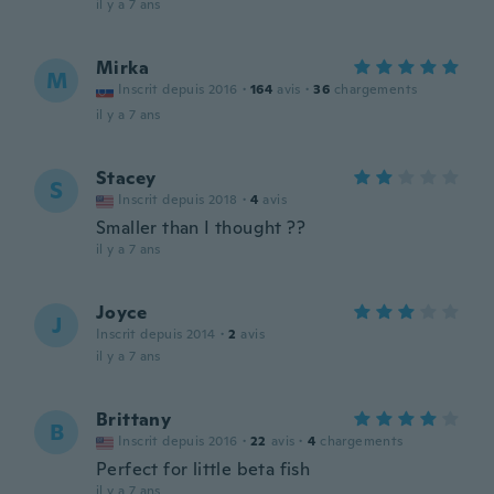
il y a 7 ans
Mirka
M
Inscrit depuis 2016
·
164
avis
·
36
chargements
il y a 7 ans
Stacey
S
Inscrit depuis 2018
·
4
avis
Smaller than I thought ??
il y a 7 ans
Joyce
J
Inscrit depuis 2014
·
2
avis
il y a 7 ans
Brittany
B
Inscrit depuis 2016
·
22
avis
·
4
chargements
Perfect for little beta fish
il y a 7 ans