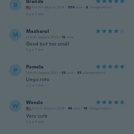
Brenda
B
Inscrit depuis 2014
·
350
avis
·
8
chargements
il y a 7 ans
Mazharul
M
Inscrit depuis 2015
·
13
avis
Good but too small
il y a 7 ans
Pamela
P
Inscrit depuis 2017
·
53
avis
·
53
chargements
Llego roto
il y a 7 ans
Wanda
W
Inscrit depuis 2016
·
46
avis
·
10
chargements
Very cute
il y a 8 ans