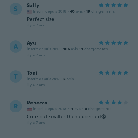
Sally
S
Inscrit depuis 2018
·
40
avis
·
19
chargements
Perfect size
il y a 7 ans
Ayu
A
Inscrit depuis 2017
·
106
avis
·
1
chargements
il y a 7 ans
Toni
T
Inscrit depuis 2017
·
2
avis
il y a 7 ans
Rebecca
R
Inscrit depuis 2018
·
11
avis
·
6
chargements
Cute but smaller then expected😨
il y a 7 ans