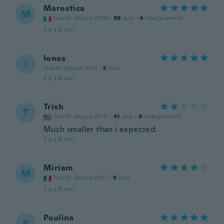
Marostica
M
Inscrit depuis 2014
·
99
avis
·
4
chargements
il y a 8 ans
Ionas
I
Inscrit depuis 2017
·
5
avis
il y a 8 ans
Trish
T
Inscrit depuis 2016
·
41
avis
·
9
chargements
Much smaller than i expected.
il y a 8 ans
Miriam
M
Inscrit depuis 2017
·
8
avis
il y a 8 ans
Paulina
P