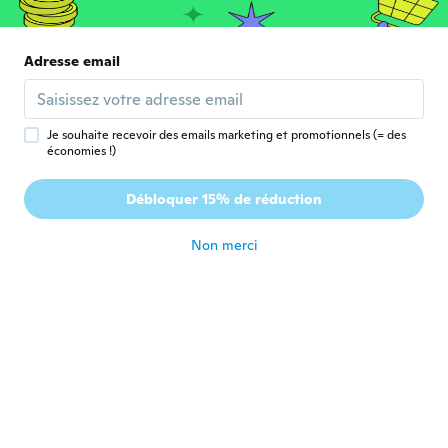
il y a 8 ans
Lila
Adresse email
L
Inscrit depuis 2018
·
84
avis
il y a 8 ans
Je souhaite recevoir des emails marketing et promotionnels (= des
économies !)
Diane
D
Inscrit depuis 2017
·
13
avis
Débloquer 15% de réduction
Chegou bem embalado
il y a 8 ans
Non merci
Alexandra
A
Inscrit depuis 2017
·
169
avis
·
2
chargements
il y a 8 ans
Reinhart
R
Inscrit depuis 2017
·
855
avis
·
3
chargements
ok