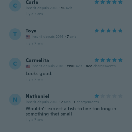
Carla
C
Inscrit depuis 2018
·
15
avis
il y a 7 ans
Toya
T
Inscrit depuis 2016
·
7
avis
il y a 7 ans
Carmelita
C
Inscrit depuis 2018
·
1190
avis
·
822
chargements
Looks good.
il y a 7 ans
Nathaniel
N
Inscrit depuis 2018
·
7
avis
·
1
chargements
Wouldn't expect a fish to live too long in
something that small
il y a 7 ans