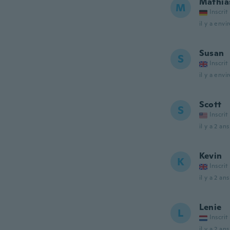
Mathia
M
Inscrit
il y a envi
Susan
S
Inscrit
il y a envi
Scott
S
Inscrit
il y a 2 ans
Kevin
K
Inscrit
il y a 2 ans
Lenie
L
Inscrit
il y a 2 ans