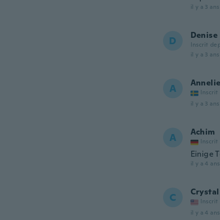
il y a 3 ans
Denise
D
Inscrit de
il y a 3 ans
Anneli
A
Inscrit
il y a 3 ans
Achim
A
Inscrit
Einige T
il y a 4 ans
Crystal
C
Inscrit
il y a 4 ans