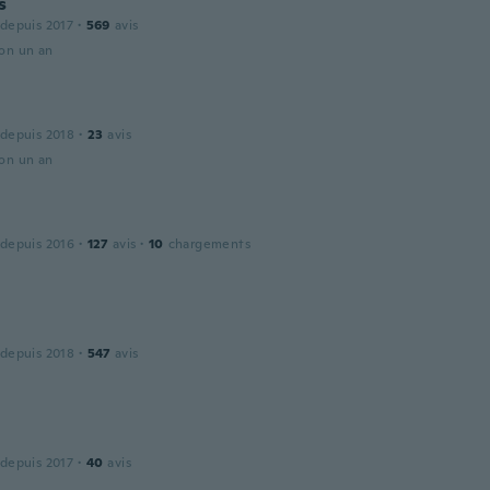
s
 depuis 2017
·
569
avis
ron un an
 depuis 2018
·
23
avis
ron un an
 depuis 2016
·
127
avis
·
10
chargements
 depuis 2018
·
547
avis
 depuis 2017
·
40
avis