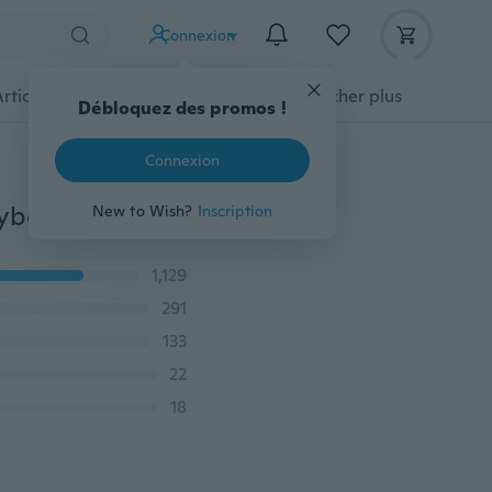
Connexion
Articles pour animaux domestiques
Afficher plus
Débloquez des promos !
Connexion
Bricolage 25G Bronze Bronze Steampunk Cog Gear Cyber Punk Pendentif en métal Pendentif en métal Charms pour la fabrication de bijoux Pièces de montres artisanales
New to Wish?
Inscription
1,129
291
133
22
18