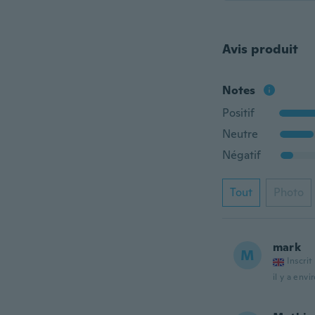
Avis produit
Notes
Positif
Neutre
Négatif
Tout
Photo
mark
M
Inscrit
il y a envi