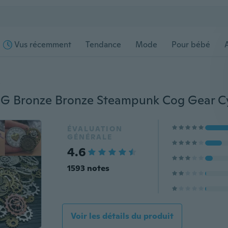
Vus récemment
Tendance
Mode
Pour bébé
s
ÉVALUATION
GÉNÉRALE
4.6
1593 notes
Voir les détails du produit