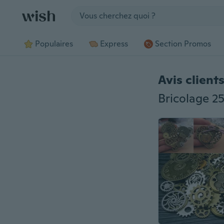
Jump to section
Populaires
Express
Section Promos
Avis client