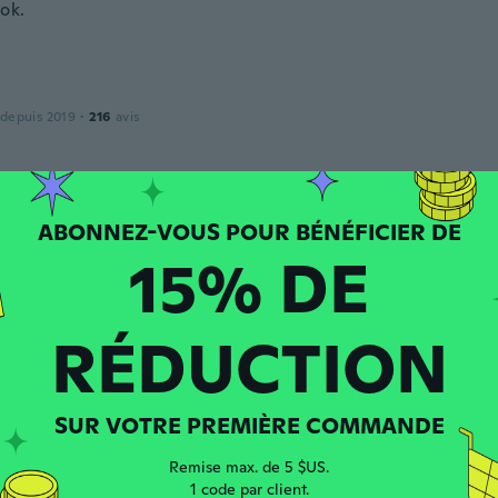
ok.
 depuis 2019
·
216
avis
h
 depuis 2019
·
201
avis
!
15% DE
RÉDUCTION
 depuis 2021
·
9
avis
SUR VOTRE PREMIÈRE COMMANDE
s
Remise max. de 5 $US.
 depuis 2019
·
1092
avis
·
104
chargements
1 code par client.