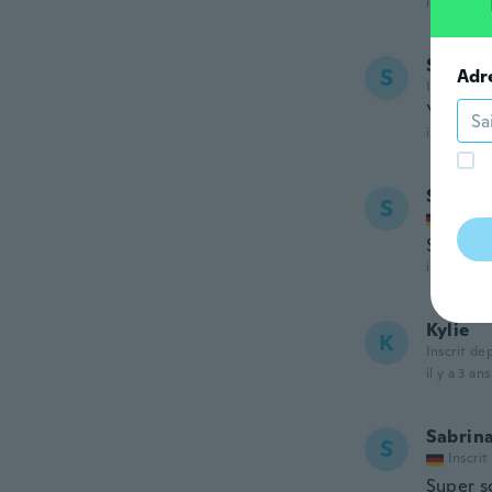
il y a 3 ans
Suzann
S
Adr
Inscrit de
You get
il y a 3 ans
Sigrid
S
Inscrit
Sehen s
il y a 3 ans
Kylie
K
Inscrit de
il y a 3 ans
Sabrin
S
Inscrit
Super s