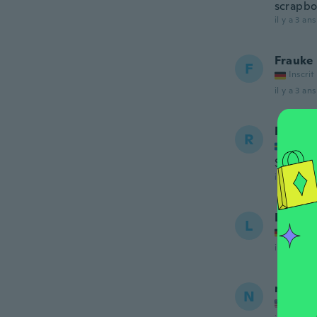
scrapbo
il y a 3 ans
Frauke
F
Inscrit
il y a 3 ans
Robert
R
Inscrit
So good
il y a 3 ans
Linda
L
Inscrit
il y a 3 ans
nicklau
N
Inscrit