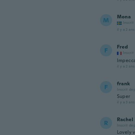
Mona
M
Inscrit
il y a 2 ans
Fred
F
Inscrit
Impecca
il y a 2 ans
frank
F
Inscrit de
Super
il y a 3 ans
Rachel
R
Inscrit de
Lovely v