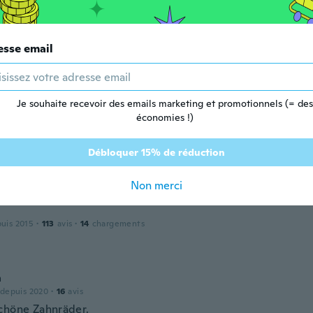
e
esse email
puis 2023
·
3
avis
 a random choice of gears. Not as shown.
Je souhaite recevoir des emails marketing et promotionnels (= des
économies !)
 depuis 2017
·
33
avis
·
6
chargements
Débloquer 15% de réduction
ehr gut aus
Non merci
puis 2015
·
113
avis
·
14
chargements
a
 depuis 2020
·
16
avis
chöne Zahnräder.