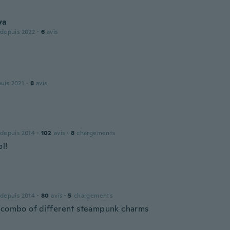
ya
 depuis 2022
·
6
avis
puis 2021
·
8
avis
 depuis 2014
·
102
avis
·
8
chargements
l!
 depuis 2014
·
80
avis
·
5
chargements
 combo of different steampunk charms