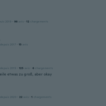
puis 2019
·
96
avis
·
12
chargements
e
 depuis 2017
·
15
avis
 depuis 2019
·
125
avis
·
6
chargements
eile etwas zu groß, aber okay
 depuis 2020
·
22
avis
·
1
chargements