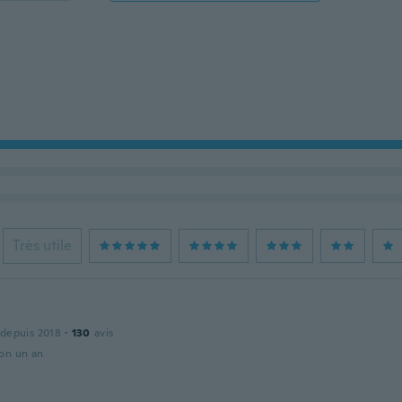
Très utile
 depuis 2018
·
130
avis
ron un an