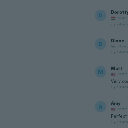
Dorott
D
Inscrit
il y a 4 ans
Diane
D
Inscrit de
il y a 4 ans
Matt
M
Inscrit
Very coo
il y a 4 ans
Amy
A
Inscrit
Perfect
il y a 4 ans