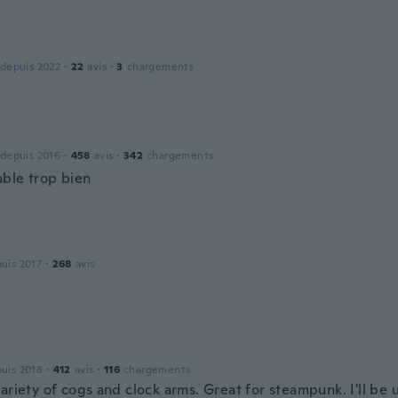
 depuis 2022
·
22
avis
·
3
chargements
 depuis 2016
·
458
avis
·
342
chargements
ble trop bien
puis 2017
·
268
avis
puis 2018
·
412
avis
·
116
chargements
ariety of cogs and clock arms. Great for steampunk. I'll be u