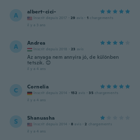
albert-cici-
A
Inscrit depuis 2017
·
29
avis
·
1
chargements
il y a 3 ans
Andrea
A
Inscrit depuis 2018
·
23
avis
Az anyaga nem annyira jó, de különben
tetszik. 😊
il y a 4 ans
Cornelia
C
Inscrit depuis 2014
·
152
avis
·
35
chargements
il y a 4 ans
Shanuasha
S
Inscrit depuis 2014
·
8
avis
·
2
chargements
il y a 4 ans