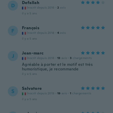
Defallah
D
Inscrit depuis 2016
·
2
avis
il y a 5 ans
François
F
Inscrit depuis 2018
·
4
avis
il y a 5 ans
Jean-marc
J
Inscrit depuis 2018
·
13
avis
·
3
chargements
Agréable à porter et le motif est très
humoristique, je recommande
il y a 5 ans
Salvatore
S
Inscrit depuis 2019
·
19
avis
·
1
chargements
il y a 5 ans