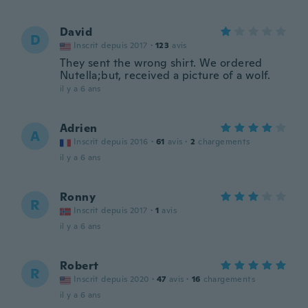
David
D
Inscrit depuis 2017
·
123
avis
They sent the wrong shirt. We ordered
Nutella;but, received a picture of a wolf.
il y a 6 ans
Adrien
A
Inscrit depuis 2016
·
61
avis
·
2
chargements
il y a 6 ans
Ronny
R
Inscrit depuis 2017
·
1
avis
il y a 6 ans
Robert
R
Inscrit depuis 2020
·
47
avis
·
16
chargements
il y a 6 ans