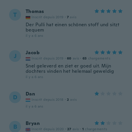
Thomas
T
Inscrit depuis 2019
·
7
avis
Der Pulli hat einen schönen stoff und sitzt
bequem
il y a 6 ans
Jacob
J
Inscrit depuis 2019
·
60
avis
·
63
chargements
Snel geleverd en ziet er goed uit. Mijn
dochters vinden het helemaal geweldig
il y a 6 ans
Dan
D
Inscrit depuis 2018
·
2
avis
il y a 6 ans
Bryan
B
Inscrit depuis 2020
·
27
avis
·
1
chargements