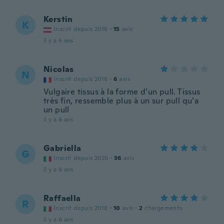
Kerstin
K
Inscrit depuis 2016
·
15
avis
il y a 6 ans
Nicolas
N
Inscrit depuis 2016
·
6
avis
Vulgaire tissus à la forme d’un pull. Tissus
très fin, ressemble plus à un sur pull qu’a
un pull
il y a 6 ans
Gabriella
G
Inscrit depuis 2020
·
36
avis
il y a 6 ans
Raffaella
R
Inscrit depuis 2018
·
10
avis
·
2
chargements
il y a 6 ans