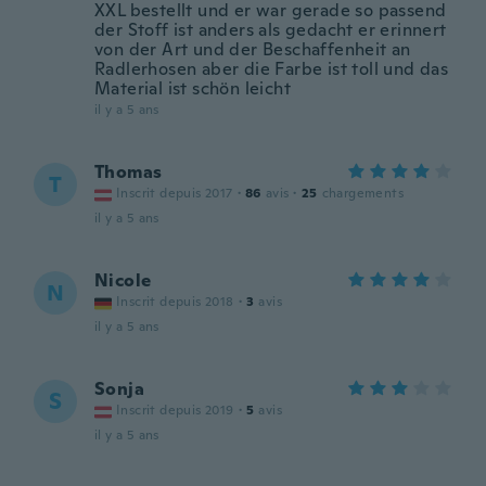
XXL bestellt und er war gerade so passend
der Stoff ist anders als gedacht er erinnert
von der Art und der Beschaffenheit an
Radlerhosen aber die Farbe ist toll und das
Material ist schön leicht
il y a 5 ans
Thomas
T
Inscrit depuis 2017
·
86
avis
·
25
chargements
il y a 5 ans
Nicole
N
Inscrit depuis 2018
·
3
avis
il y a 5 ans
Sonja
S
Inscrit depuis 2019
·
5
avis
il y a 5 ans