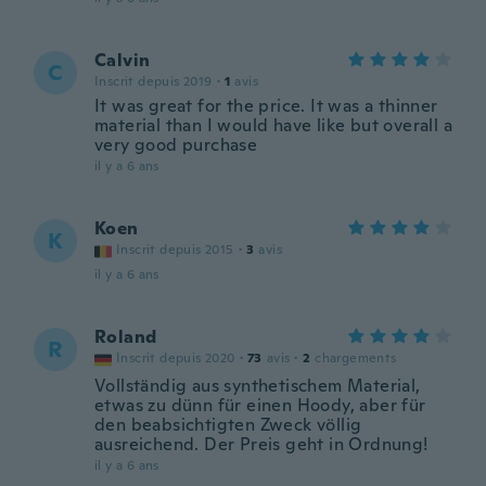
Calvin
C
Inscrit depuis 2019
·
1
avis
It was great for the price. It was a thinner
material than I would have like but overall a
very good purchase
il y a 6 ans
Koen
K
Inscrit depuis 2015
·
3
avis
il y a 6 ans
Roland
R
Inscrit depuis 2020
·
73
avis
·
2
chargements
Vollständig aus synthetischem Material,
etwas zu dünn für einen Hoody, aber für
den beabsichtigten Zweck völlig
ausreichend. Der Preis geht in Ordnung!
il y a 6 ans