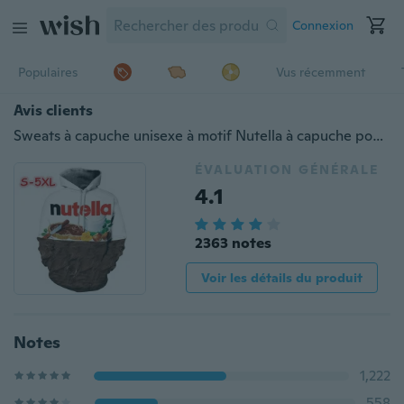
Connexion
Populaires
Vus récemment
Avis clients
Sweats à capuche unisexe à motif Nutella à capuche pour couple Style décontracté Impression 3D Personnalité Sweat d'hiver Sweat à capuche Sweat-shirts à capuche Hoody Tracksuits Tops
ÉVALUATION GÉNÉRALE
4.1
2363 notes
Voir les détails du produit
Notes
1,222
558