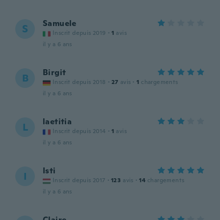
Samuele
S
Inscrit depuis 2019
·
1
avis
il y a 6 ans
Birgit
B
Inscrit depuis 2018
·
27
avis
·
1
chargements
il y a 6 ans
laetitia
L
Inscrit depuis 2014
·
1
avis
il y a 6 ans
Isti
I
Inscrit depuis 2017
·
123
avis
·
14
chargements
il y a 6 ans
Claire