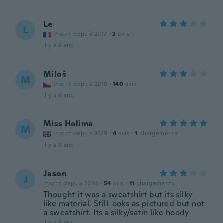
Le
L
Inscrit depuis 2017
·
2
avis
il y a 6 ans
Miloš
M
Inscrit depuis 2018
·
140
avis
il y a 6 ans
Miss Halima
M
Inscrit depuis 2019
·
4
avis
·
1
chargements
il y a 6 ans
Jason
J
Inscrit depuis 2020
·
54
avis
·
11
chargements
Thought it was a sweatshirt but its silky
like material. Still looks as pictured but not
a sweatshirt. Its a silky/satin like hoody
il y a 6 ans