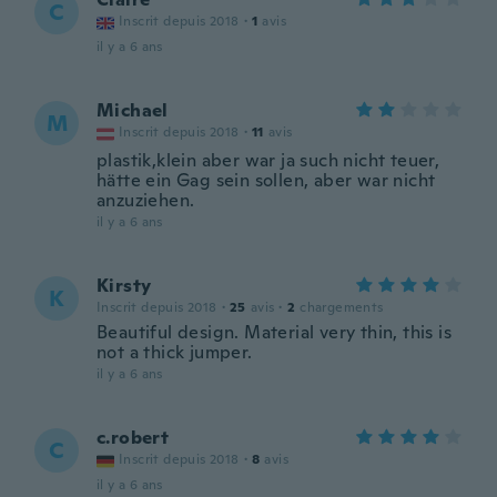
C
Inscrit depuis 2018
·
1
avis
il y a 6 ans
Michael
M
Inscrit depuis 2018
·
11
avis
plastik,klein aber war ja such nicht teuer,
hätte ein Gag sein sollen, aber war nicht
anzuziehen.
il y a 6 ans
Kirsty
K
Inscrit depuis 2018
·
25
avis
·
2
chargements
Beautiful design. Material very thin, this is
not a thick jumper.
il y a 6 ans
c.robert
C
Inscrit depuis 2018
·
8
avis
il y a 6 ans