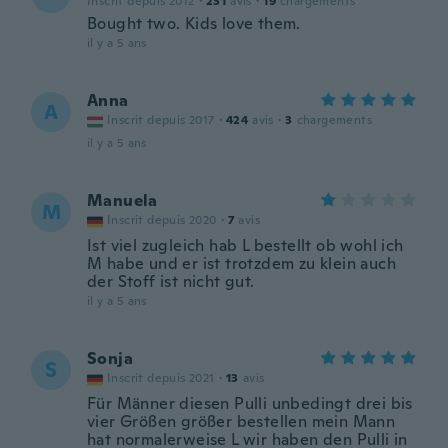
Inscrit depuis 2012
·
231
avis
·
19
chargements
Bought two. Kids love them.
il y a 5 ans
Anna
A
Inscrit depuis 2017
·
424
avis
·
3
chargements
il y a 5 ans
Manuela
M
Inscrit depuis 2020
·
7
avis
Ist viel zugleich hab L bestellt ob wohl ich
M habe und er ist trotzdem zu klein auch
der Stoff ist nicht gut.
il y a 5 ans
Sonja
S
Inscrit depuis 2021
·
13
avis
Für Männer diesen Pulli unbedingt drei bis
vier Größen größer bestellen mein Mann
hat normalerweise L wir haben den Pulli in