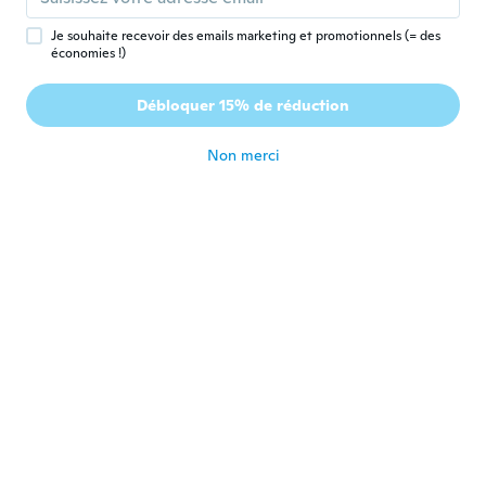
primavera.....ma bellissima
il y a 6 ans
Je souhaite recevoir des emails marketing et promotionnels (= des
économies !)
Mark
M
Débloquer 15% de réduction
Inscrit depuis 2017
·
9
avis
il y a 6 ans
Non merci
lorenzo
L
Inscrit depuis 2016
·
4
avis
·
1
chargements
È bellissima peccato solo che col materiale
che è stata fatta l’utilizzo è ridotto ma è
spettacolare
il y a 6 ans
Ken
K
Inscrit depuis 2019
·
37
avis
·
10
chargements
Very small 5xl
il y a 6 ans