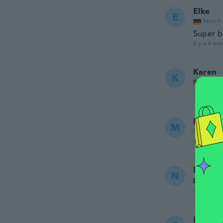
Elke
E
Inscrit
Super 
il y a 4 ans
Karen
K
Inscrit
il y a 4 ans
Margar
M
Inscrit de
il y a 5 ans
Neila
N
Inscrit
il y a 5 ans
Encarn