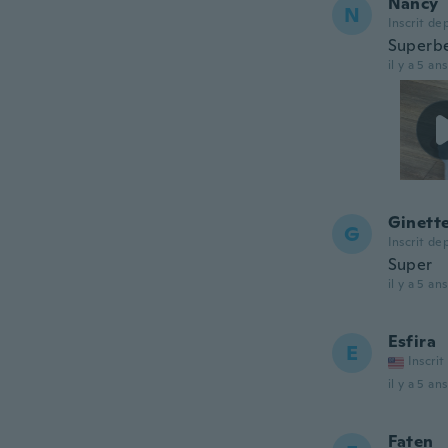
Nancy
N
Inscrit de
Superbe
il y a 5 ans
Ginett
G
Inscrit de
Super
il y a 5 ans
Esfira
E
Inscrit
il y a 5 ans
Faten