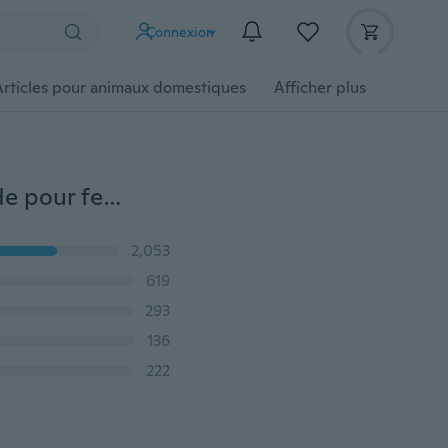
Connexion
Articles pour animaux domestiques
Afficher plus
Taille 4.5-10.5 (3 couleurs) Chaussures plates à la mode pour femmes Oxford Chaussures en cuir véritable
2,053
619
293
136
222