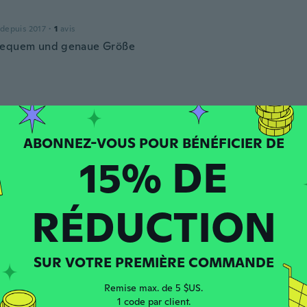
 depuis 2017
·
1
avis
bequem und genaue Größe
 depuis 2014
·
2
avis
15% DE
et
puis 2018
·
37
avis
RÉDUCTION
 depuis 2018
·
1
avis
SUR VOTRE PREMIÈRE COMMANDE
Remise max. de 5 $US.
a
1 code par client.