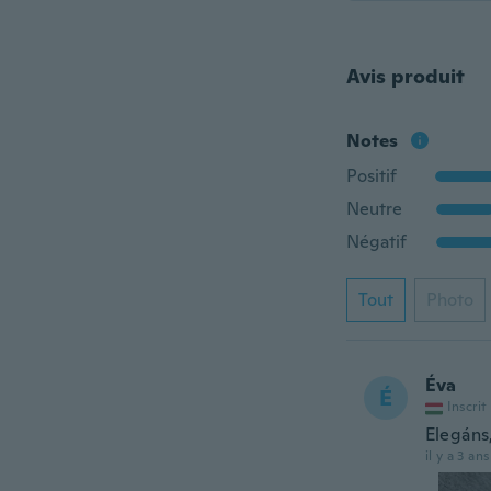
Avis produit
Notes
Positif
Neutre
Négatif
Tout
Photo
Éva
É
Inscrit
Elegáns
il y a 3 ans