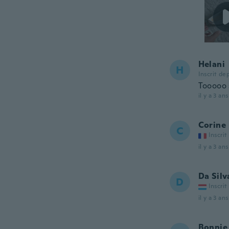
Helani
H
Inscrit de
Tooooo 
il y a 3 ans
Corine
C
Inscrit
il y a 3 ans
Da Silv
D
Inscrit
il y a 3 ans
Bonnie