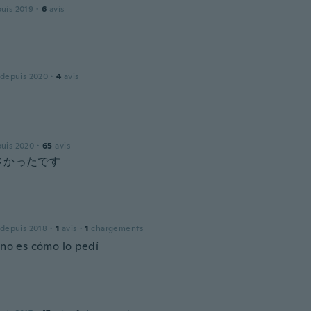
puis 2019
·
6
avis
 depuis 2020
·
4
avis
puis 2020
·
65
avis
さかったです
 depuis 2018
·
1
avis
·
1
chargements
 no es cómo lo pedí