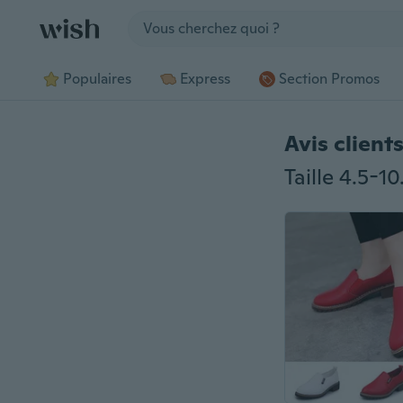
Jump to section
Populaires
Express
Section Promos
Avis client