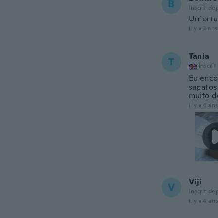
B
Inscrit de
Unfortu
il y a 3 ans
Tania
T
Inscrit
Eu enco
sapatos
muito d
il y a 4 ans
Viji
V
Inscrit de
il y a 4 ans