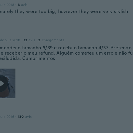
puis 2018
·
3
avis
nately they were too big; however they were very stylish
 depuis 2018
·
13
avis
·
2
chargements
mendei o tamanho 6/39 e recebi o tamanho 4/37. Pretendo 
 e receber o meu refund. Alguém cometeu um erro e não fui 
esiludida. Cumprimentos
puis 2016
·
130
avis