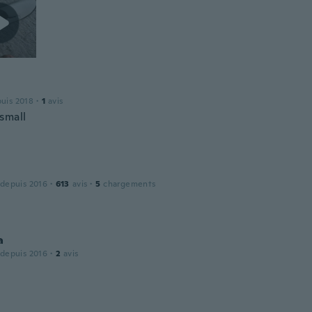
puis 2018
·
1
avis
small
 depuis 2016
·
613
avis
·
5
chargements
a
 depuis 2016
·
2
avis