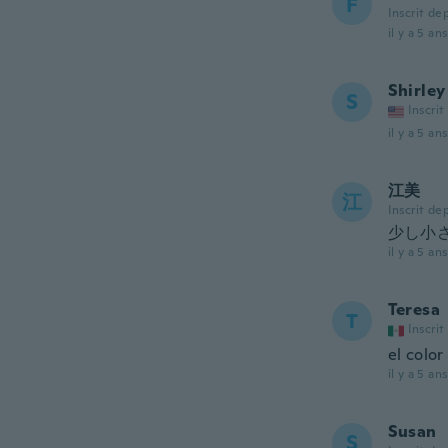
F
Inscrit de
il y a 5 ans
Shirley
S
Inscrit
il y a 5 ans
江美
江
Inscrit de
少し小
il y a 5 ans
Teresa
T
Inscrit
el color
il y a 5 ans
Susan
S