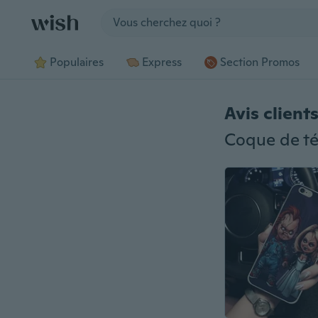
Jump to section
Populaires
Express
Section Promos
Avis client
Coque de té