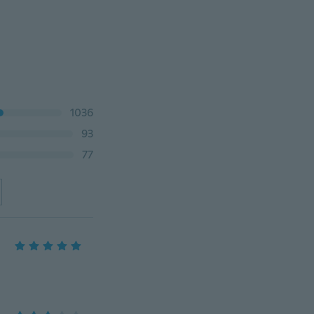
1036
93
77