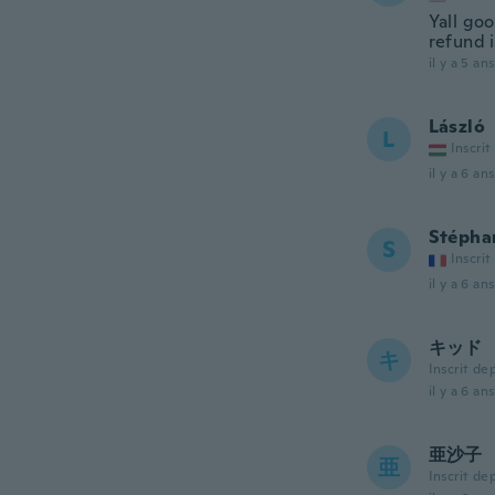
Yall goo
refund 
il y a 5 ans
László
L
Inscrit
il y a 6 ans
Stépha
S
Inscrit
il y a 6 ans
キッド
キ
Inscrit de
il y a 6 ans
亜沙子
亜
Inscrit de