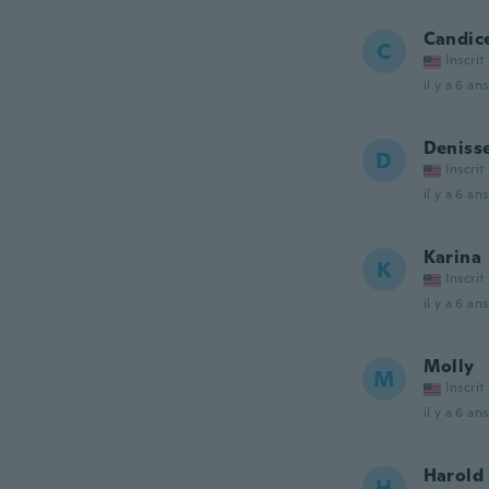
Candic
C
Inscrit
il y a 6 ans
Deniss
D
Inscrit
il y a 6 ans
Karina
K
Inscrit
il y a 6 ans
Molly
M
Inscrit
il y a 6 ans
Harold
H