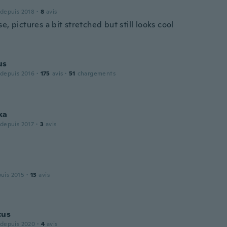
 depuis 2018
·
8
avis
e, pictures a bit stretched but still looks cool
us
 depuis 2016
·
175
avis
·
51
chargements
ka
 depuis 2017
·
3
avis
puis 2015
·
13
avis
cus
 depuis 2020
·
4
avis