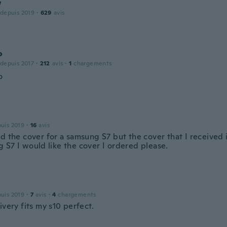
w
 depuis 2019
·
629
avis
o
 depuis 2017
·
212
avis
·
1
chargements
o
puis 2019
·
16
avis
d the cover for a samsung S7 but the cover that I received i
 S7 I would like the cover I ordered please.
puis 2019
·
7
avis
·
4
chargements
ivery fits my s10 perfect.