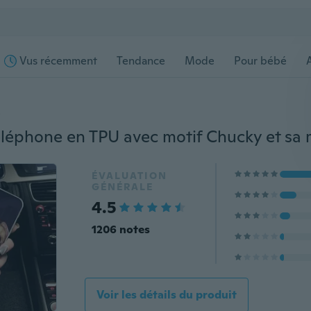
Vus récemment
Tendance
Mode
Pour bébé
s
léphone en TPU avec motif Chucky et sa 
ÉVALUATION
GÉNÉRALE
4.5
1206 notes
Voir les détails du produit