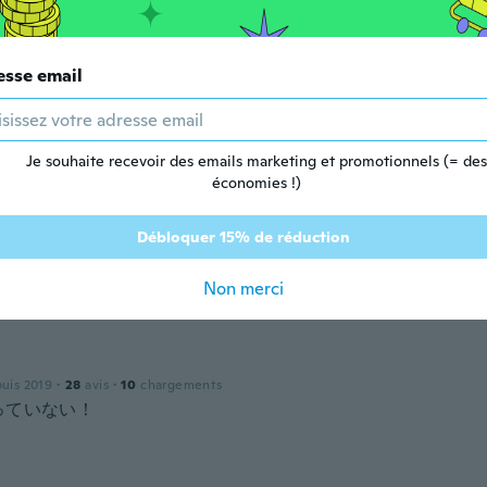
 depuis 2019
·
7
avis
esse email
Je souhaite recevoir des emails marketing et promotionnels (= des
 depuis 2018
·
2
avis
économies !)
Débloquer 15% de réduction
 depuis 2019
·
11
avis
·
6
chargements
Non merci
puis 2019
·
28
avis
·
10
chargements
っていない！