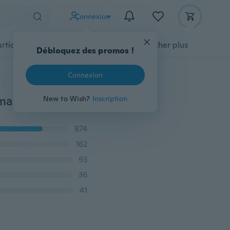
Connexion
Articles pour animaux domestiques
Afficher plus
Débloquez des promos !
Connexion
mariée
New to Wish?
Inscription
874
162
93
36
41