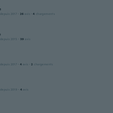
e
 depuis 2017
·
26
avis
·
4
chargements
e
 depuis 2015
·
39
avis
 depuis 2017
·
4
avis
·
2
chargements
 depuis 2019
·
4
avis