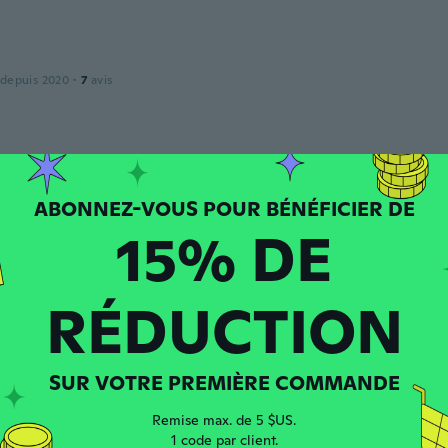
 depuis 2020
·
7
avis
 depuis 2015
·
14
avis
·
8
chargements
t❤
15% DE
RÉDUCTION
 depuis 2018
·
28
avis
·
3
chargements
SUR VOTRE PREMIÈRE COMMANDE
y
 depuis 2015
·
24
avis
·
1
chargements
Remise max. de 5 $US.
1 code par client.