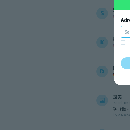
Sammy
S
Inscrit
Adr
il y a 6 ans
kaitlyn
K
Inscrit
il y a 6 ans
Dennis
D
Inscrit
il y a 6 ans
国矢
国
Inscrit de
受け取
il y a 6 ans