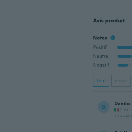
Avis produit
Notes
Positif
Neutre
Négatif
Tout
Photo
Danilo
D
Inscrit
il y a 5 ans