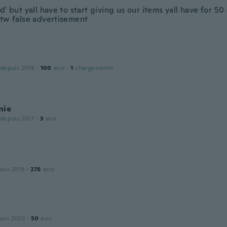
d' but yall have to start giving us our items yall have for 50
itw false advertisement
 depuis 2018
·
100
avis
·
1
chargements
nie
 depuis 2017
·
3
avis
puis 2019
·
278
avis
puis 2020
·
50
avis