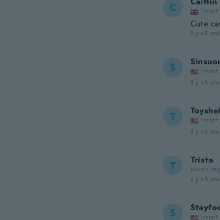
Caitlin
C
Inscrit
Cute cas
il y a 5 ans
Sinsuo
S
Inscrit
il y a 5 ans
Toyshe
T
Inscrit
il y a 5 ans
Trista
T
Inscrit de
il y a 5 ans
Stayfo
S
Inscrit