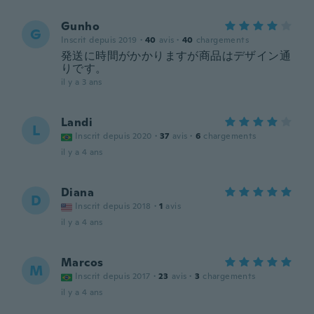
Gunho
G
Inscrit depuis 2019
·
40
avis
·
40
chargements
発送に時間がかかりますが商品はデザイン通
りです。
il y a 3 ans
Landi
L
Inscrit depuis 2020
·
37
avis
·
6
chargements
il y a 4 ans
Diana
D
Inscrit depuis 2018
·
1
avis
il y a 4 ans
Marcos
M
Inscrit depuis 2017
·
23
avis
·
3
chargements
il y a 4 ans