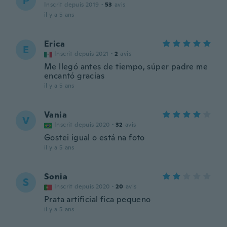
Ρ
Inscrit depuis 2019
·
53
avis
il y a 5 ans
Erica
E
Inscrit depuis 2021
·
2
avis
Me llegó antes de tiempo, súper padre me
encantó gracias
il y a 5 ans
Vania
V
Inscrit depuis 2020
·
32
avis
Gostei igual o está na foto
il y a 5 ans
Sonia
S
Inscrit depuis 2020
·
20
avis
Prata artificial fica pequeno
il y a 5 ans