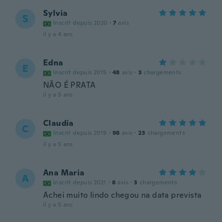
Sylvia
S
Inscrit depuis 2020
·
7
avis
il y a 4 ans
Edna
E
Inscrit depuis 2015
·
48
avis
·
3
chargements
NÃO É PRATA
il y a 5 ans
Claudia
C
Inscrit depuis 2019
·
98
avis
·
23
chargements
il y a 5 ans
Ana Maria
A
Inscrit depuis 2021
·
8
avis
·
3
chargements
Achei muito lindo chegou na data prevista
il y a 5 ans