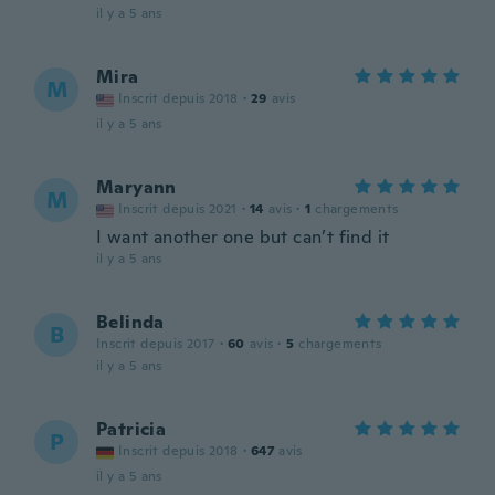
il y a 5 ans
Mira
M
Inscrit depuis 2018
·
29
avis
il y a 5 ans
Maryann
M
Inscrit depuis 2021
·
14
avis
·
1
chargements
I want another one but can’t find it
il y a 5 ans
Belinda
B
Inscrit depuis 2017
·
60
avis
·
5
chargements
il y a 5 ans
Patricia
P
Inscrit depuis 2018
·
647
avis
il y a 5 ans