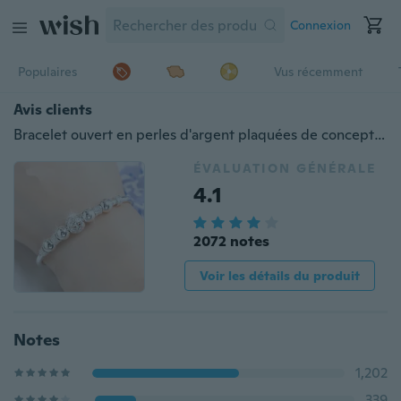
Connexion
Populaires
Vus récemment
Avis clients
Bracelet ouvert en perles d'argent plaquées de conception de luxe pour femmes (taille: A, B, C)
ÉVALUATION GÉNÉRALE
4.1
2072 notes
Voir les détails du produit
Notes
1,202
339