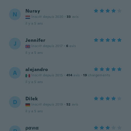
Nuray
N
Inscrit depuis 2020
·
33
avis
il y a 5 ans
Jennifer
J
Inscrit depuis 2017
·
6
avis
il y a 5 ans
alejandro
A
Inscrit depuis 2015
·
414
avis
·
19
chargements
il y a 5 ans
Dilek
D
Inscrit depuis 2019
·
52
avis
il y a 5 ans
ρανια