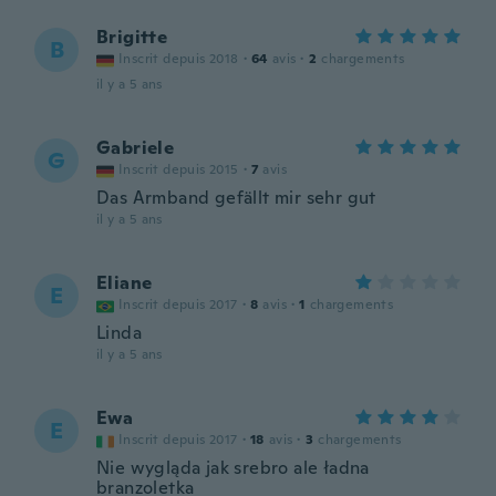
Brigitte
B
Inscrit depuis 2018
·
64
avis
·
2
chargements
il y a 5 ans
Gabriele
G
Inscrit depuis 2015
·
7
avis
Das Armband gefällt mir sehr gut
il y a 5 ans
Eliane
E
Inscrit depuis 2017
·
8
avis
·
1
chargements
Linda
il y a 5 ans
Ewa
E
Inscrit depuis 2017
·
18
avis
·
3
chargements
Nie wygląda jak srebro ale ładna
branzoletka