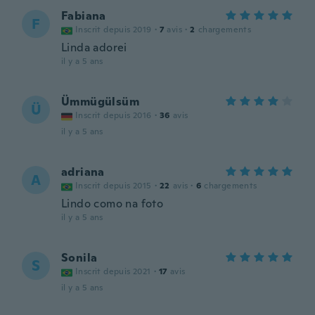
Fabiana
F
Inscrit depuis 2019
·
7
avis
·
2
chargements
Linda adorei
il y a 5 ans
Ümmügülsüm
Ü
Inscrit depuis 2016
·
36
avis
il y a 5 ans
adriana
A
Inscrit depuis 2015
·
22
avis
·
6
chargements
Lindo como na foto
il y a 5 ans
Sonila
S
Inscrit depuis 2021
·
17
avis
il y a 5 ans