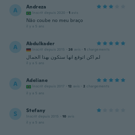
Andreza
A
Inscrit depuis 2020
·
1
avis
Não coube no meu braço
il y a 5 ans
Abdulkader
A
Inscrit depuis 2015
·
26
avis
·
1
chargements
لم اكن اتوقع انها ستكون بهذا الجمال
il y a 5 ans
Adeliane
A
Inscrit depuis 2017
·
12
avis
·
2
chargements
il y a 5 ans
Stefany
S
Inscrit depuis 2015
·
10
avis
il y a 5 ans