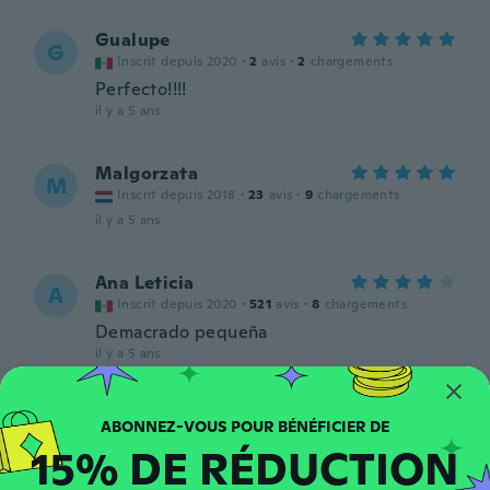
Gualupe
G
Inscrit depuis 2020
·
2
avis
·
2
chargements
Perfecto!!!!
il y a 5 ans
Malgorzata
M
Inscrit depuis 2018
·
23
avis
·
9
chargements
il y a 5 ans
Ana Leticia
A
Inscrit depuis 2020
·
521
avis
·
8
chargements
Demacrado pequeña
il y a 5 ans
Kristine-Marie
K
Inscrit depuis 2018
·
129
avis
15% DE RÉDUCTION
il y a 5 ans