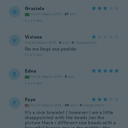
Graziela
G
Inscrit depuis 2021
·
27
avis
il y a 5 ans
Viviana
V
Inscrit depuis 2019
·
9
avis
·
4
chargements
No me llegó ese pedido
il y a 5 ans
Edna
E
Inscrit depuis 2019
·
5
avis
il y a 5 ans
Faye
F
Inscrit depuis 2018
·
34
avis
·
4
chargements
It’s a nice bracelet / however I am a little
disappointed with the beads /on the
picture there r different size beads with a
beautiful bigger one in the middle- the