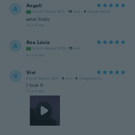
Angeli
A
Inscrit depuis 2015
·
10
avis
·
4
chargements
amei lindo
il y a 5 ans
Ana Lúcia
A
Inscrit depuis 2020
·
75
avis
il y a 5 ans
Vivi
V
Inscrit depuis 2021
·
5
avis
·
5
chargements
I love it
il y a 5 ans