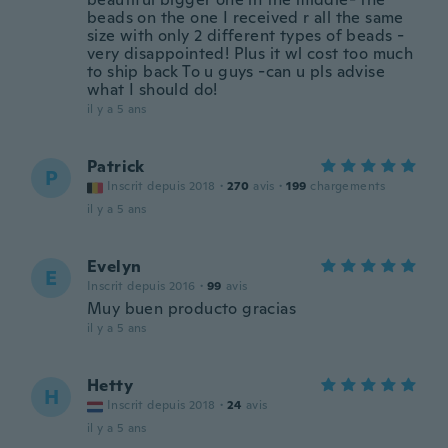
beads on the one I received r all the same
size with only 2 different types of beads -
very disappointed! Plus it wl cost too much
to ship back To u guys -can u pls advise
what I should do!
il y a 5 ans
Patrick
P
Inscrit depuis 2018
·
270
avis
·
199
chargements
il y a 5 ans
Evelyn
E
Inscrit depuis 2016
·
99
avis
Muy buen producto gracias
il y a 5 ans
Hetty
H
Inscrit depuis 2018
·
24
avis
il y a 5 ans