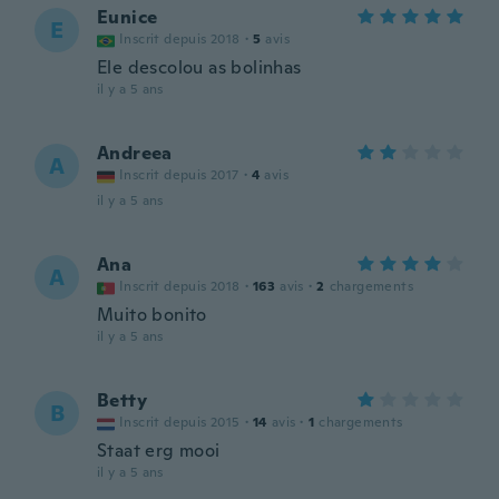
Eunice
E
Inscrit depuis 2018
·
5
avis
Ele descolou as bolinhas
il y a 5 ans
Andreea
A
Inscrit depuis 2017
·
4
avis
il y a 5 ans
Ana
A
Inscrit depuis 2018
·
163
avis
·
2
chargements
Muito bonito
il y a 5 ans
Betty
B
Inscrit depuis 2015
·
14
avis
·
1
chargements
Staat erg mooi
il y a 5 ans