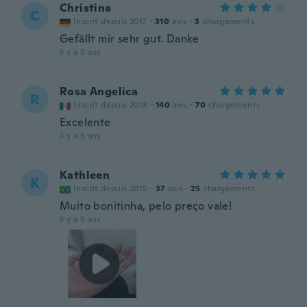
Christina
C
Inscrit depuis 2017
·
310
avis
·
3
chargements
Gefällt mir sehr gut. Danke
il y a 5 ans
Rosa Angelica
R
Inscrit depuis 2018
·
140
avis
·
70
chargements
Excelente
il y a 5 ans
Kathleen
K
Inscrit depuis 2015
·
37
avis
·
25
chargements
Muito bonitinha, pelo preço vale!
il y a 5 ans