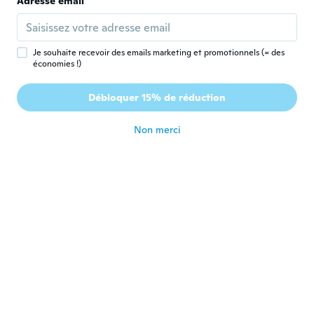
Adresse email
Inscrit depuis 2019
·
3
avis
il y a 5 ans
Je souhaite recevoir des emails marketing et promotionnels (= des
Sibilla-Cristina
S
économies !)
Inscrit depuis 2021
·
1
avis
Schlechtes Material. Durchsichtig (und das
Débloquer 15% de réduction
bei einem Pullover).
il y a 5 ans
Non merci
Audrey
A
Inscrit depuis 2014
·
6
avis
Très bien ! Sauf juste un peut transparent il
faut porter un débardeur dessous.
il y a 5 ans
Susanna
S
Inscrit depuis 2020
·
10
avis
·
1
chargements
Die Taschen waren nicht richtig zugenäht
und nach dem ersten waschen sieht nicht
mehr gut aus