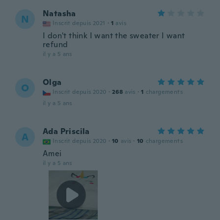
Natasha
N
Inscrit depuis 2021
·
1
avis
I don't think I want the sweater I want
refund
il y a 5 ans
Olga
O
Inscrit depuis 2020
·
268
avis
·
1
chargements
il y a 5 ans
Ada Priscila
A
Inscrit depuis 2020
·
10
avis
·
10
chargements
Amei
il y a 5 ans