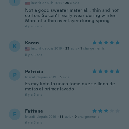
T
Inscrit depuis 2013
·
203
avis
Not a good sweater material… thin and not
cotton. So can’t really wear during winter.
More of a thin over layer during spring
il y a 5 ans
Karen
K
Inscrit depuis 2018
·
23
avis
·
1
chargements
il y a 5 ans
Patricia
P
Inscrit depuis 2019
·
5
avis
Es miy linfo lo unico fome que se lleno de
motas al primer lavado
il y a 5 ans
Fattane
F
Inscrit depuis 2019
·
33
avis
·
9
chargements
il y a 5 ans