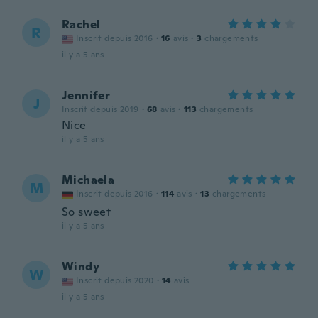
Rachel
R
Inscrit depuis 2016
·
16
avis
·
3
chargements
il y a 5 ans
Jennifer
J
Inscrit depuis 2019
·
68
avis
·
113
chargements
Nice
il y a 5 ans
Michaela
M
Inscrit depuis 2016
·
114
avis
·
13
chargements
So sweet
il y a 5 ans
Windy
W
Inscrit depuis 2020
·
14
avis
il y a 5 ans