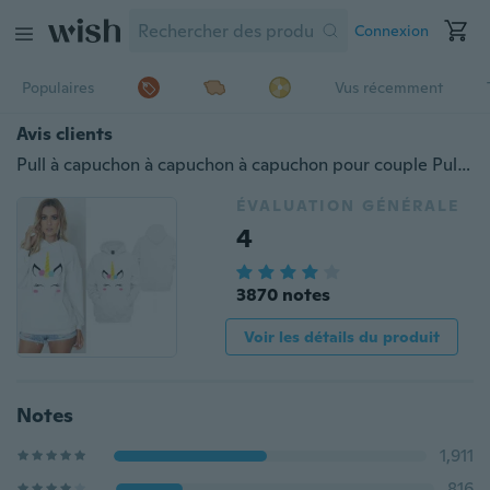
Connexion
Populaires
Vus récemment
Avis clients
Pull à capuchon à capuchon à capuchon pour couple Pull à capuchon avec poches, imprimé licorne et licorne pour femme
ÉVALUATION GÉNÉRALE
4
3870 notes
Voir les détails du produit
Notes
1,911
816