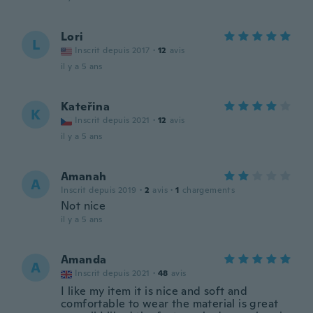
Lori
L
Inscrit depuis 2017
·
12
avis
il y a 5 ans
Kateřina
K
Inscrit depuis 2021
·
12
avis
il y a 5 ans
Amanah
A
Inscrit depuis 2019
·
2
avis
·
1
chargements
Not nice
il y a 5 ans
Amanda
A
Inscrit depuis 2021
·
48
avis
I like my item it is nice and soft and
comfortable to wear the material is great