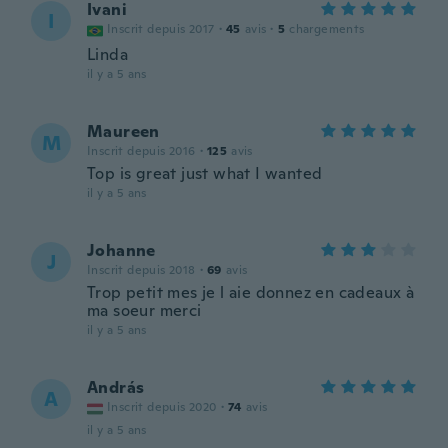
Ivani
I
Inscrit depuis 2017
·
45
avis
·
5
chargements
Linda
il y a 5 ans
Maureen
M
Inscrit depuis 2016
·
125
avis
Top is great just what I wanted
il y a 5 ans
Johanne
J
Inscrit depuis 2018
·
69
avis
Trop petit mes je l aie donnez en cadeaux à
ma soeur merci
il y a 5 ans
András
A
Inscrit depuis 2020
·
74
avis
il y a 5 ans