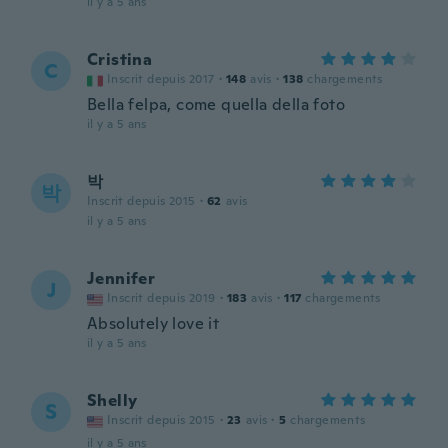
il y a 5 ans
Cristina
C
Inscrit depuis 2017
·
148
avis
·
138
chargements
Bella felpa, come quella della foto
il y a 5 ans
박
박
Inscrit depuis 2015
·
62
avis
il y a 5 ans
Jennifer
J
Inscrit depuis 2019
·
183
avis
·
117
chargements
Absolutely love it
il y a 5 ans
Shelly
S
Inscrit depuis 2015
·
23
avis
·
5
chargements
il y a 5 ans