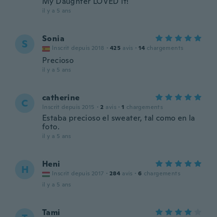
My Daughter LOVED it!
il y a 5 ans
Sonia
S
Inscrit depuis 2018
·
425
avis
·
14
chargements
Precioso
il y a 5 ans
catherine
C
Inscrit depuis 2015
·
2
avis
·
1
chargements
Estaba precioso el sweater, tal como en la
foto.
il y a 5 ans
Heni
H
Inscrit depuis 2017
·
284
avis
·
6
chargements
il y a 5 ans
Tami