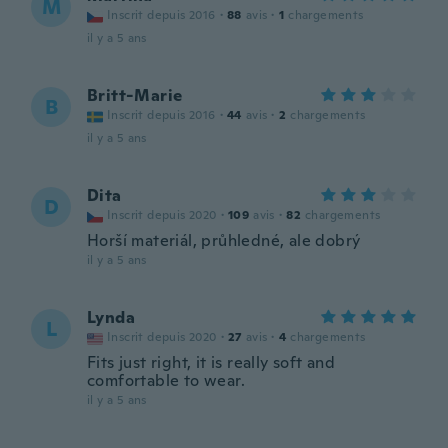
M
Inscrit depuis 2016
·
88
avis
·
1
chargements
il y a 5 ans
Britt-Marie
B
Inscrit depuis 2016
·
44
avis
·
2
chargements
il y a 5 ans
Dita
D
Inscrit depuis 2020
·
109
avis
·
82
chargements
Horší materiál, průhledné, ale dobrý
il y a 5 ans
Lynda
L
Inscrit depuis 2020
·
27
avis
·
4
chargements
Fits just right, it is really soft and
comfortable to wear.
il y a 5 ans