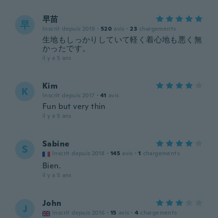
早苗
早
Inscrit depuis 2019
·
520
avis
·
23
chargements
生地もしっかりしていて軽く着心地も悪く無
かったです。
il y a 5 ans
Kim
K
Inscrit depuis 2017
·
41
avis
Fun but very thin
il y a 5 ans
Sabine
S
Inscrit depuis 2018
·
145
avis
·
1
chargements
Bien.
il y a 5 ans
John
J
Inscrit depuis 2016
·
15
avis
·
4
chargements