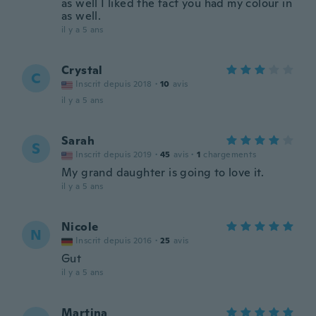
as well I liked the fact you had my colour in
as well.
il y a 5 ans
Crystal
C
Inscrit depuis 2018
·
10
avis
il y a 5 ans
Sarah
S
Inscrit depuis 2019
·
45
avis
·
1
chargements
My grand daughter is going to love it.
il y a 5 ans
Nicole
N
Inscrit depuis 2016
·
25
avis
Gut
il y a 5 ans
Martina