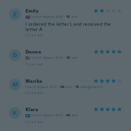
Emily
E
Inscrit depuis 2019
·
12
avis
I ordered the letter L and received the
letter A
il y a 4 ans
Donna
D
Inscrit depuis 2016
·
13
avis
il y a 4 ans
Marika
M
Inscrit depuis 2017
·
56
avis
·
15
chargements
il y a 4 ans
Klara
K
Inscrit depuis 2013
·
45
avis
il y a 5 ans