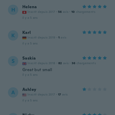
Helena
H
Inscrit depuis 2017
·
56
avis
·
10
chargements
il y a 5 ans
Karl
K
Inscrit depuis 2019
·
1
avis
il y a 5 ans
Saskia
S
Inscrit depuis 2018
·
82
avis
·
36
chargements
Great but small
il y a 5 ans
Ashley
A
Inscrit depuis 2017
·
17
avis
il y a 5 ans