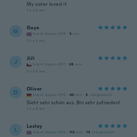
My sister loved it
il y a 6 ans
Gaye
G
Inscrit depuis 2018
·
5
avis
il y a 6 ans
Jiří
J
Inscrit depuis 2017
·
28
avis
il y a 6 ans
Oliver
O
Inscrit depuis 2019
·
40
avis
·
3
chargements
Sieht sehr schön aus. Bin sehr zufrieden!
il y a 6 ans
Lesley
L
Inscrit depuis 2015
·
113
avis
·
15
chargements