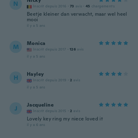
Nicky
N
Inscrit depuis 2016
·
73
avis
·
45
chargements
Beetje kleiner dan verwacht, maar wel heel
mooi
il y a 5 ans
Monica
M
Inscrit depuis 2017
·
126
avis
il y a 5 ans
Hayley
H
Inscrit depuis 2019
·
2
avis
il y a 5 ans
Jacqueline
J
Inscrit depuis 2015
·
2
avis
Lovely key ring my niece loved it
il y a 6 ans