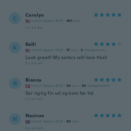
Carolyn
C
Inscrit depuis 2019
·
107
avis
il y a 6 ans
Kelli
K
Inscrit depuis 2018
·
17
avis
·
3
chargements
Look great!! My sisters will love this!!
il y a 6 ans
Bianca
B
Inscrit depuis 2016
·
54
avis
·
30
chargements
Ser rigtig fin ud og kom før tid
il y a 6 ans
Nasirun
N
Inscrit depuis 2018
·
50
avis
il y a 6 ans