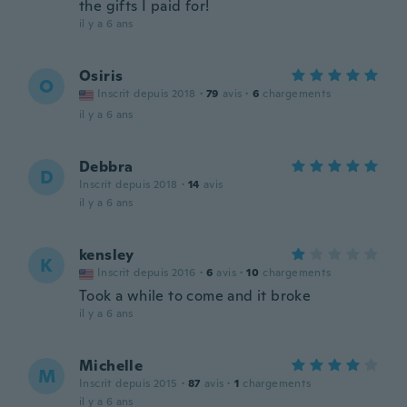
the gifts I paid for!
il y a 6 ans
Osiris
O
Inscrit depuis 2018
·
79
avis
·
6
chargements
il y a 6 ans
Debbra
D
Inscrit depuis 2018
·
14
avis
il y a 6 ans
kensley
K
Inscrit depuis 2016
·
6
avis
·
10
chargements
Took a while to come and it broke
il y a 6 ans
Michelle
M
Inscrit depuis 2015
·
87
avis
·
1
chargements
il y a 6 ans