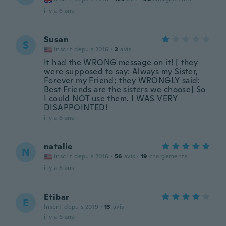
il y a 6 ans
Susan
S
Inscrit depuis 2016
·
2
avis
It had the WRONG message on it! [ they
were supposed to say: Always my Sister,
Forever my Friend; they WRONGLY said:
Best Friends are the sisters we choose] So
I could NOT use them. I WAS VERY
DISAPPOINTED!
il y a 6 ans
natalie
N
Inscrit depuis 2016
·
56
avis
·
19
chargements
il y a 6 ans
Etibar
E
Inscrit depuis 2019
·
13
avis
il y a 6 ans