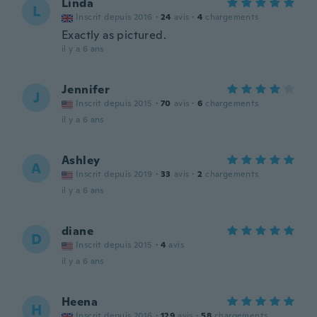
Linda
L
Inscrit depuis 2016
·
24
avis
·
4
chargements
Exactly as pictured.
il y a 6 ans
Jennifer
J
Inscrit depuis 2015
·
70
avis
·
6
chargements
il y a 6 ans
Ashley
A
Inscrit depuis 2019
·
33
avis
·
2
chargements
il y a 6 ans
diane
D
Inscrit depuis 2015
·
4
avis
il y a 6 ans
Heena
H
Inscrit depuis 2016
·
129
avis
·
58
chargements