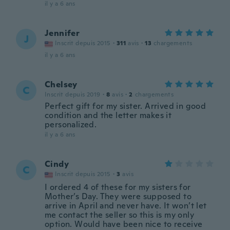
il y a 6 ans
Jennifer
J
Inscrit depuis 2015
·
311
avis
·
13
chargements
il y a 6 ans
Chelsey
C
Inscrit depuis 2019
·
8
avis
·
2
chargements
Perfect gift for my sister. Arrived in good
condition and the letter makes it
personalized.
il y a 6 ans
Cindy
C
Inscrit depuis 2015
·
3
avis
I ordered 4 of these for my sisters for
Mother’s Day. They were supposed to
arrive in April and never have. It won’t let
me contact the seller so this is my only
option. Would have been nice to receive