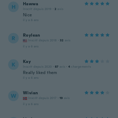
Hawwa
H
Inscrit depuis 2019
·
2
avis
Nice
il y a 6 ans
Roylean
R
Inscrit depuis 2018
·
32
avis
il y a 6 ans
Kay
K
Inscrit depuis 2020
·
87
avis
·
4
chargements
Really liked them
il y a 6 ans
Wivian
W
Inscrit depuis 2017
·
19
avis
il y a 6 ans