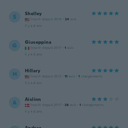
Shelley
S
Inscrit depuis 2014
·
24
avis
il y a 6 ans
Giuseppina
G
Inscrit depuis 2017
·
1
avis
il y a 6 ans
Hillary
H
Inscrit depuis 2012
·
11
avis
·
1
chargements
il y a 6 ans
Aislinn
A
Inscrit depuis 2017
·
28
avis
·
1
chargements
il y a 6 ans
Andrea