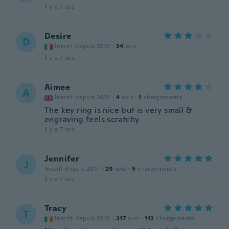
il y a 7 ans
Desire
D
Inscrit depuis 2019
·
34
avis
il y a 7 ans
Aimee
A
Inscrit depuis 2018
·
4
avis
·
1
chargements
The key ring is nice but is very small &
engraving feels scratchy
il y a 7 ans
Jennifer
J
Inscrit depuis 2017
·
29
avis
·
5
chargements
il y a 7 ans
Tracy
T
Inscrit depuis 2018
·
317
avis
·
112
chargements