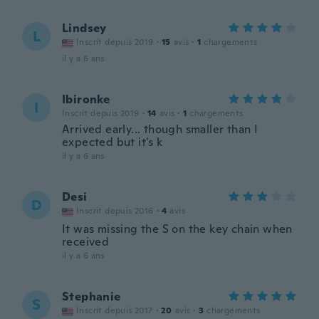
Lindsey
L
Inscrit depuis 2019
·
15
avis
·
1
chargements
il y a 6 ans
Ibironke
I
Inscrit depuis 2019
·
14
avis
·
1
chargements
Arrived early... though smaller than I
expected but it's k
il y a 6 ans
Desi
D
Inscrit depuis 2016
·
4
avis
It was missing the S on the key chain when
received
il y a 6 ans
Stephanie
S
Inscrit depuis 2017
·
20
avis
·
3
chargements