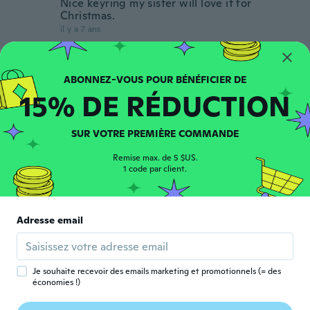
Nice keyring my sister will love it for
Christmas.
il y a 7 ans
Kristen
K
Inscrit depuis 2016
·
9
avis
15% DE RÉDUCTION
il y a 7 ans
SUR VOTRE PREMIÈRE COMMANDE
Hannah
H
Inscrit depuis 2014
·
3
avis
Remise max. de 5 $US.
Great item my friend loved it
1 code par client.
il y a 7 ans
Sheyla
Adresse email
S
Inscrit depuis 2019
·
17
avis
I
il y a 7 ans
Je souhaite recevoir des emails marketing et promotionnels (= des
économies !)
Emma