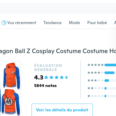
Vus récemment
Tendance
Mode
Pour bébé
s
ÉVALUATION
GÉNÉRALE
4.3
5844 notes
Voir les détails du produit