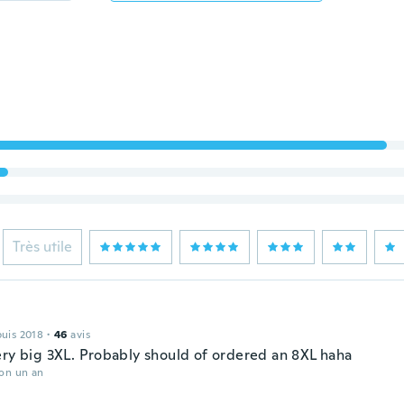
Très utile
puis 2018
·
46
avis
ery big 3XL. Probably should of ordered an 8XL haha
ron un an