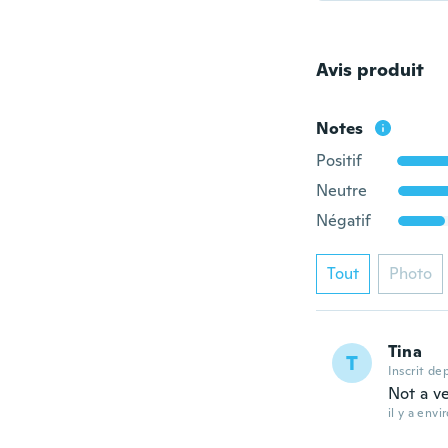
Avis produit
Notes
Positif
Neutre
Négatif
Tout
Photo
Tina
T
Inscrit de
Not a v
il y a envi