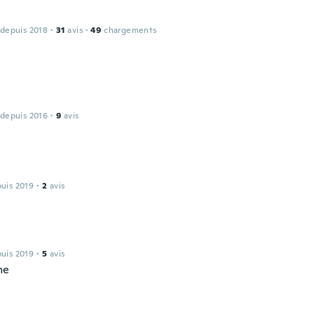
 depuis 2018
·
31
avis
·
49
chargements
 depuis 2016
·
9
avis
puis 2019
·
2
avis
puis 2019
·
5
avis
me