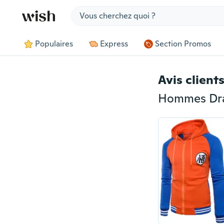
Jump to section
Populaires
Express
Section Promos
Avis client