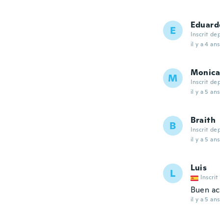
Eduard
E
Inscrit de
il y a 4 ans
Monica
M
Inscrit de
il y a 5 ans
Braith
B
Inscrit de
il y a 5 ans
Luis
L
Inscrit
Buen ac
il y a 5 ans