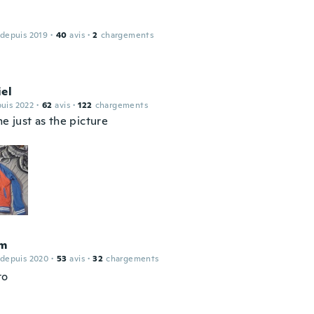
 depuis 2019
·
40
avis
·
2
chargements
el
puis 2022
·
62
avis
·
122
chargements
 just as the picture
am
 depuis 2020
·
53
avis
·
32
chargements
to