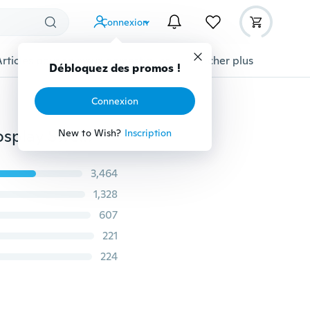
Connexion
Articles pour animaux domestiques
Afficher plus
Débloquez des promos !
Connexion
Hommes Dragon Ball Z Cosplay Costume Costume Hosplay Sweatshirts à capuche Zipper Cardigan Cardigan Goku Kame Symbole Casual Baseball Jacket
New to Wish?
Inscription
3,464
1,328
607
221
224