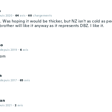
a
puis 2020
·
64
avis
·
60
chargements
. Was hoping it would be thicker, but NZ isn't as cold as p
rother will like it anyway as it represents DBZ. I like it.
no
 depuis 2019
·
6
avis
bom
a
 depuis 2017
·
65
avis
ian
puis 2021
·
2
avis