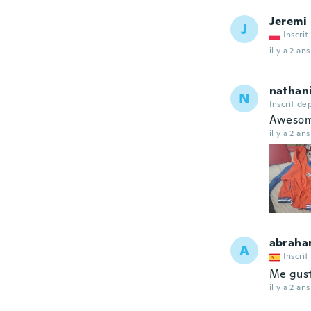
Jeremi
J
Inscrit
il y a 2 ans
nathani
N
Inscrit de
Awesome
il y a 2 ans
abrah
A
Inscrit
Me gus
il y a 2 ans