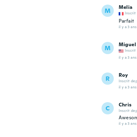
Melia
M
Inscrit
Parfait
il y a 3 ans
Miguel
M
Inscrit
il y a 3 ans
Roy
R
Inscrit de
il y a 3 ans
Chris
C
Inscrit de
Aweso
il y a 3 ans