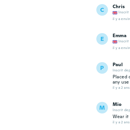
Chris
C
Inscrit
il y a envi
Emma
E
Inscrit
il y a envi
Paul
P
Inscrit de
Placed o
any use
il y a 2 ans
Mio
M
Inscrit de
Wear it 
il y a 2 ans