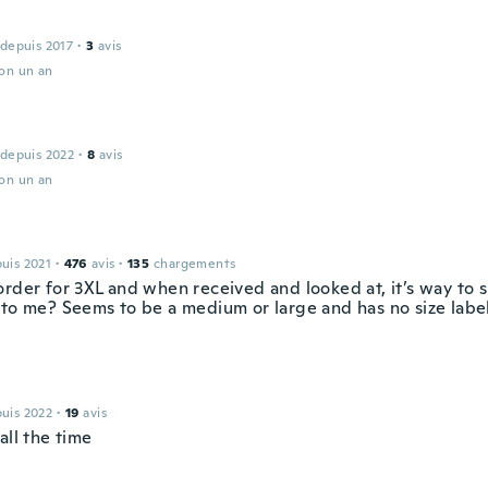
 depuis 2017
·
3
avis
ron un an
 depuis 2022
·
8
avis
ron un an
puis 2021
·
476
avis
·
135
chargements
rder for 3XL and when received and looked at, it’s way to s
 to me? Seems to be a medium or large and has no size label
puis 2022
·
19
avis
all the time