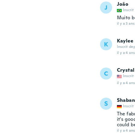
João
J
Inscrit
Muito b
il y a 3 ans
Kaylee
K
Inscrit de
il y a 4 ans
Crystal
C
Inscrit
il y a 4 ans
Shaban
S
Inscrit
The fabr
it's goo
could be
il y a 4 ans