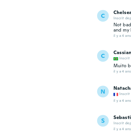
Chelse
C
Inscrit de
Not bad
and my b
il y a 4 ans
Cassia
C
Inscrit
Muito 
il y a 4 ans
Natach
N
Inscrit
il y a 4 ans
Sebast
S
Inscrit de
il y a 4 ans