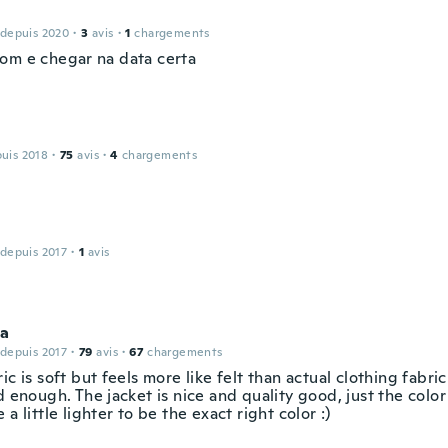
 depuis 2020
·
3
avis
·
1
chargements
om e chegar na data certa
puis 2018
·
75
avis
·
4
chargements
 depuis 2017
·
1
avis
a
 depuis 2017
·
79
avis
·
67
chargements
ic is soft but feels more like felt than actual clothing fabric
d enough. The jacket is nice and quality good, just the colo
 a little lighter to be the exact right color :)