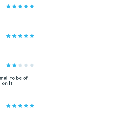
mall to be of
 on It