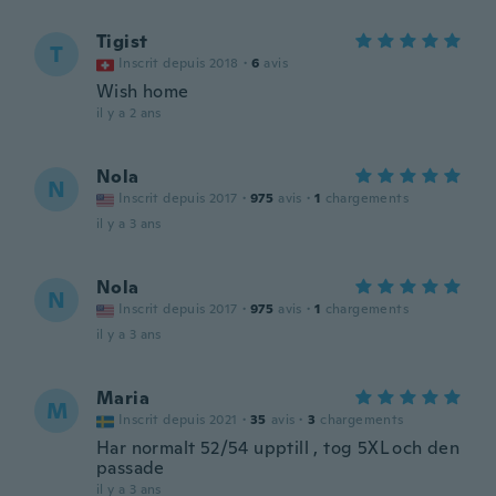
Tigist
T
Inscrit depuis 2018
·
6
avis
Wish home
il y a 2 ans
Nola
N
Inscrit depuis 2017
·
975
avis
·
1
chargements
il y a 3 ans
Nola
N
Inscrit depuis 2017
·
975
avis
·
1
chargements
il y a 3 ans
Maria
M
Inscrit depuis 2021
·
35
avis
·
3
chargements
Har normalt 52/54 upptill , tog 5XL och den
passade
il y a 3 ans