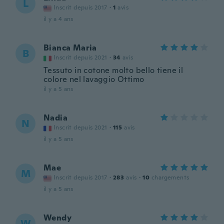
L
Inscrit depuis 2017
·
1
avis
il y a 4 ans
Bianca Maria
B
Inscrit depuis 2021
·
34
avis
Tessuto in cotone molto bello tiene il
colore nel lavaggio Ottimo
il y a 5 ans
Nadia
N
Inscrit depuis 2021
·
115
avis
il y a 5 ans
Mae
M
Inscrit depuis 2017
·
283
avis
·
10
chargements
il y a 5 ans
Wendy
W