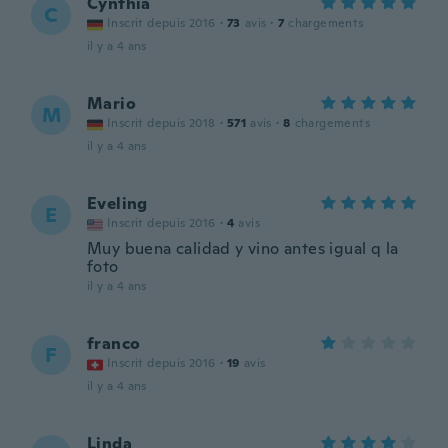
Cynthia
C
Inscrit depuis 2016
·
73
avis
·
7
chargements
il y a 4 ans
Mario
M
Inscrit depuis 2018
·
571
avis
·
8
chargements
il y a 4 ans
Eveling
E
Inscrit depuis 2016
·
4
avis
Muy buena calidad y vino antes igual q la
foto
il y a 4 ans
franco
F
Inscrit depuis 2016
·
19
avis
il y a 4 ans
Linda