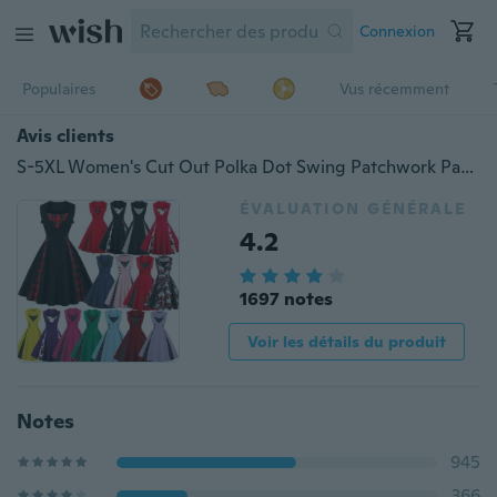
Connexion
Populaires
Vus récemment
Avis clients
S-5XL Women's Cut Out Polka Dot Swing Patchwork Patchwork Vintage Sleeveless O-Neck Vintage Vintage Casual Cocktail Party 1950's Retro Bridesmaid Dress
ÉVALUATION GÉNÉRALE
4.2
1697 notes
Voir les détails du produit
Notes
945
366