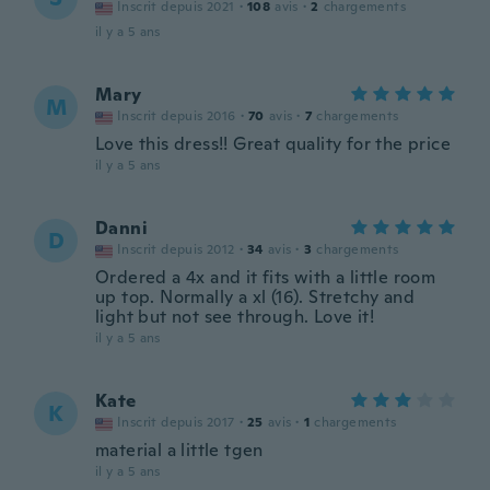
Inscrit depuis 2021
·
108
avis
·
2
chargements
il y a 5 ans
Mary
M
Inscrit depuis 2016
·
70
avis
·
7
chargements
Love this dress!! Great quality for the price
il y a 5 ans
Danni
D
Inscrit depuis 2012
·
34
avis
·
3
chargements
Ordered a 4x and it fits with a little room
up top. Normally a xl (16). Stretchy and
light but not see through. Love it!
il y a 5 ans
Kate
K
Inscrit depuis 2017
·
25
avis
·
1
chargements
material a little tgen
il y a 5 ans