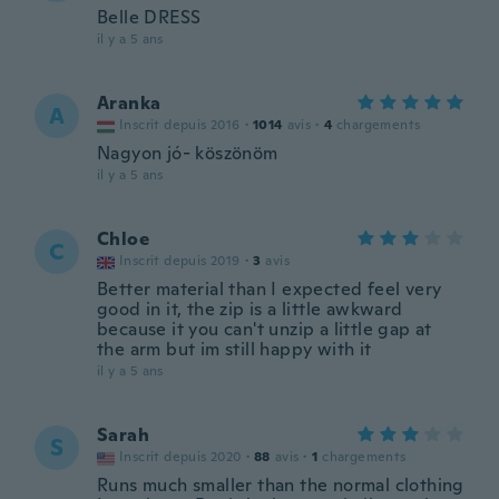
Belle DRESS
il y a 5 ans
Aranka
A
Inscrit depuis 2016
·
1014
avis
·
4
chargements
Nagyon jó- köszönöm
il y a 5 ans
Chloe
C
Inscrit depuis 2019
·
3
avis
Better material than I expected feel very
good in it, the zip is a little awkward
because it you can't unzip a little gap at
the arm but im still happy with it
il y a 5 ans
Sarah
S
Inscrit depuis 2020
·
88
avis
·
1
chargements
Runs much smaller than the normal clothing