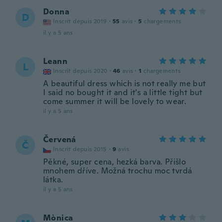
Donna
D
Inscrit depuis 2019
·
55
avis
·
5
chargements
il y a 5 ans
Leann
L
Inscrit depuis 2020
·
46
avis
·
1
chargements
A beautiful dress which is not really me but
I said no bought it and it's a little tight but
come summer it will be lovely to wear.
il y a 5 ans
Červená
Č
Inscrit depuis 2015
·
9
avis
Pěkné, super cena, hezká barva. Přišlo
mnohem dříve. Možná trochu moc tvrdá
látka.
il y a 5 ans
Mònica