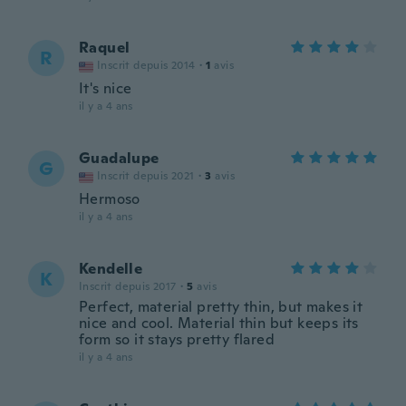
Raquel
R
Inscrit depuis 2014
·
1
avis
It's nice
il y a 4 ans
Guadalupe
G
Inscrit depuis 2021
·
3
avis
Hermoso
il y a 4 ans
Kendelle
K
Inscrit depuis 2017
·
5
avis
Perfect, material pretty thin, but makes it
nice and cool. Material thin but keeps its
form so it stays pretty flared
il y a 4 ans