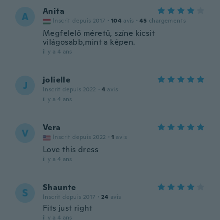
Anita
A
Inscrit depuis 2017
·
104
avis
·
45
chargements
Megfelelő méretű, színe kicsit
világosabb,mint a képen.
il y a 4 ans
jolielle
J
Inscrit depuis 2022
·
4
avis
il y a 4 ans
Vera
V
Inscrit depuis 2022
·
1
avis
Love this dress
il y a 4 ans
Shaunte
S
Inscrit depuis 2017
·
24
avis
Fits just right
il y a 4 ans