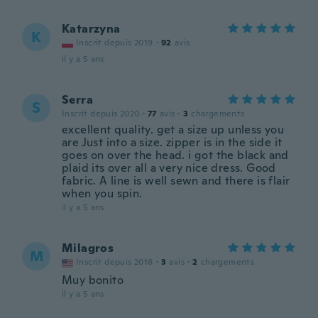
Katarzyna
K
Inscrit depuis 2019
·
92
avis
il y a 5 ans
Serra
S
Inscrit depuis 2020
·
77
avis
·
3
chargements
excellent quality. get a size up unless you
are Just into a size. zipper is in the side it
goes on over the head. i got the black and
plaid its over all a very nice dress. Good
fabric. A line is well sewn and there is flair
when you spin.
il y a 5 ans
Milagros
M
Inscrit depuis 2016
·
3
avis
·
2
chargements
Muy bonito
il y a 5 ans