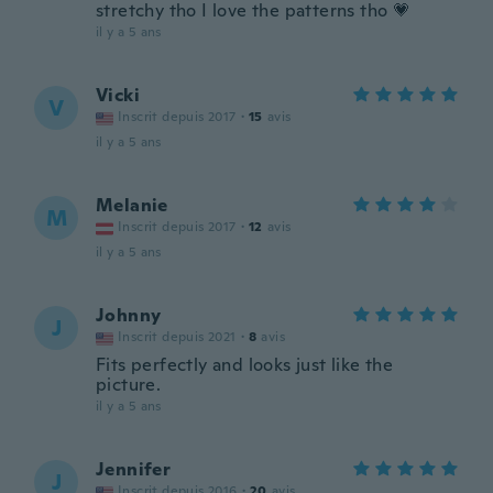
stretchy tho I love the patterns tho 💗
il y a 5 ans
Vicki
V
Inscrit depuis 2017
·
15
avis
il y a 5 ans
Melanie
M
Inscrit depuis 2017
·
12
avis
il y a 5 ans
Johnny
J
Inscrit depuis 2021
·
8
avis
Fits perfectly and looks just like the
picture.
il y a 5 ans
Jennifer
J
Inscrit depuis 2016
·
20
avis