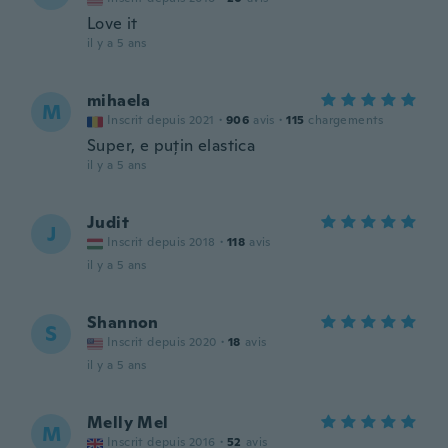
Love it
il y a 5 ans
mihaela
M
Inscrit depuis 2021
·
906
avis
·
115
chargements
Super, e puțin elastica
il y a 5 ans
Judit
J
Inscrit depuis 2018
·
118
avis
il y a 5 ans
Shannon
S
Inscrit depuis 2020
·
18
avis
il y a 5 ans
Melly Mel
M
Inscrit depuis 2016
·
52
avis