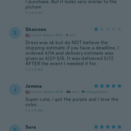
I purchase. But it looks very similar to the
picture
il y a 5 ans
Shannon
S
Inscrit depuis 2021
·
1
avis
Dress was ok but do NOT believe the
shipping estimate if you have a deadline. I
ordered 4/14 and delivery estimate was
given as 4/27-5/8. It was delivered 5/17,
AFTER the event I needed it for.
il y a 5 ans
Jemma
J
Inscrit depuis 2018
·
66
avis
·
11
chargements
Super cute, i got the purple and i love the
color.
il y a 5 ans
Sara
S