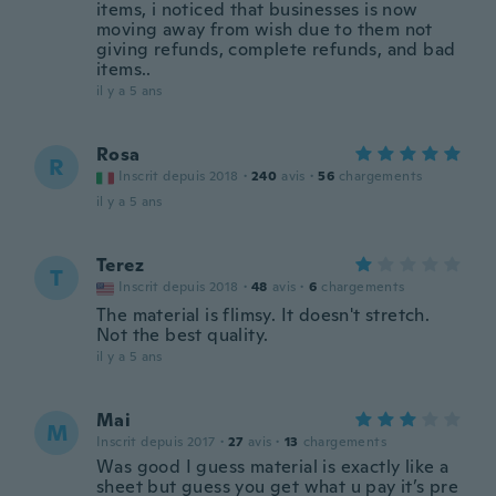
items, i noticed that businesses is now
moving away from wish due to them not
giving refunds, complete refunds, and bad
items..
il y a 5 ans
Rosa
R
Inscrit depuis 2018
·
240
avis
·
56
chargements
il y a 5 ans
Terez
T
Inscrit depuis 2018
·
48
avis
·
6
chargements
The material is flimsy. It doesn't stretch.
Not the best quality.
il y a 5 ans
Mai
M
Inscrit depuis 2017
·
27
avis
·
13
chargements
Was good I guess material is exactly like a
sheet but guess you get what u pay it’s pre