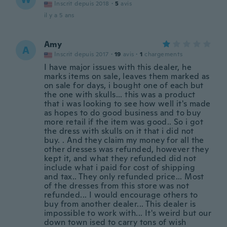
Inscrit depuis 2018
·
5
avis
il y a 5 ans
Amy
A
Inscrit depuis 2017
·
19
avis
·
1
chargements
I have major issues with this dealer, he
marks items on sale, leaves them marked as
on sale for days, i bought one of each but
the one with skulls... this was a product
that i was looking to see how well it's made
as hopes to do good business and to buy
more retail if the item was good.. So i got
the dress with skulls on it that i did not
buy. . And they claim my money for all the
other dresses was refunded, however they
kept it, and what they refunded did not
include what i paid for cost of shipping
and tax.. They only refunded price... Most
of the dresses from this store was not
refunded... I would encourage others to
buy from another dealer... This dealer is
impossible to work with... It's weird but our
down town ised to carry tons of wish