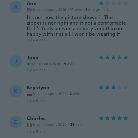
Ann
A
Inscrit depuis 2019
·
14
avis
·
1
chargements
It's not how the picture shows it. The
zipper is not right and it not a comfortable
fit It's feels uneven and very very thin.not
happy with it at all.I won't be wearing it
il y a 4 ans
Juan
J
Inscrit depuis 2019
·
4
avis
il y a 5 ans
Krystyna
K
Inscrit depuis 2021
·
2
avis
il y a 5 ans
Charles
C
Inscrit depuis 2020
·
21
avis
il y a 5 ans