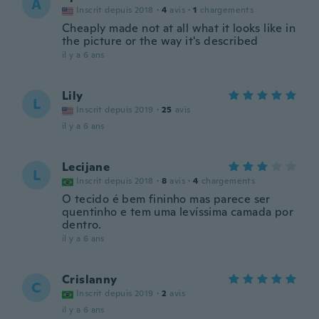
A
Inscrit depuis 2018
·
4
avis
·
1
chargements
Cheaply made not at all what it looks like in
the picture or the way it's described
il y a 6 ans
Lily
L
Inscrit depuis 2019
·
25
avis
il y a 6 ans
Lecijane
L
Inscrit depuis 2018
·
8
avis
·
4
chargements
O tecido é bem fininho mas parece ser
quentinho e tem uma levíssima camada por
dentro.
il y a 6 ans
Crislanny
C
Inscrit depuis 2019
·
2
avis
il y a 6 ans