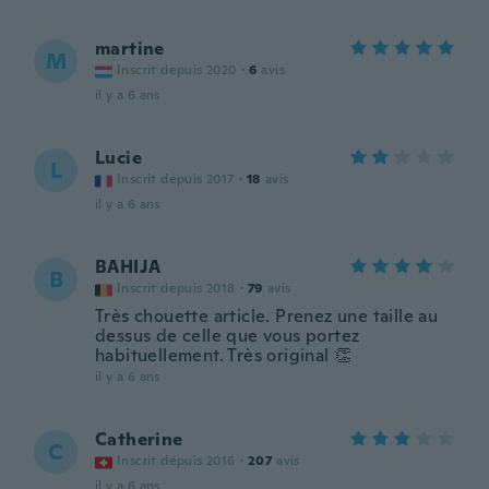
martine
M
Inscrit depuis 2020
·
6
avis
il y a 6 ans
Lucie
L
Inscrit depuis 2017
·
18
avis
il y a 6 ans
BAHIJA
B
Inscrit depuis 2018
·
79
avis
Très chouette article. Prenez une taille au
dessus de celle que vous portez
habituellement. Très original 👏
il y a 6 ans
Catherine
C
Inscrit depuis 2016
·
207
avis
il y a 6 ans