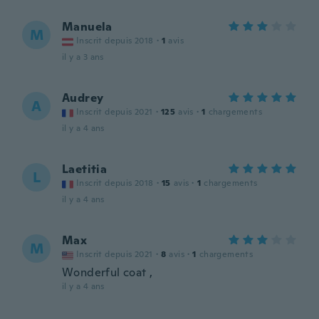
Manuela
M
Inscrit depuis 2018
·
1
avis
il y a 3 ans
Audrey
A
Inscrit depuis 2021
·
125
avis
·
1
chargements
il y a 4 ans
Laetitia
L
Inscrit depuis 2018
·
15
avis
·
1
chargements
il y a 4 ans
Max
M
Inscrit depuis 2021
·
8
avis
·
1
chargements
Wonderful coat ,
il y a 4 ans