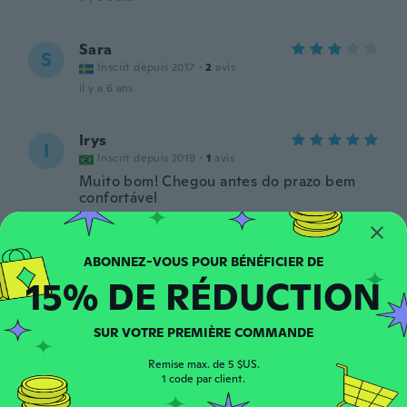
Sara
S
Inscrit depuis 2017
·
2
avis
il y a 6 ans
Irys
I
Inscrit depuis 2019
·
1
avis
Muito bom! Chegou antes do prazo bem
confortável
il y a 6 ans
Ginette
G
15% DE RÉDUCTION
Inscrit depuis 2018
·
63
avis
·
1
chargements
Très doux , original
il y a 6 ans
SUR VOTRE PREMIÈRE COMMANDE
Remise max. de 5 $US.
Eugénie
1 code par client.
E
Inscrit depuis 2015
·
2
avis