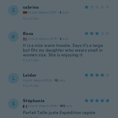
sabrina
S
Inscrit depuis 2021
·
2
avis
il y a 5 ans
Rosa
R
Inscrit depuis 2019
·
2
avis
It is a nice warm hoodie. Says it’s a large
but fits my daughter who wears small in
women size. She is enjoying it
il y a 5 ans
Leider
L
Inscrit depuis 2020
·
12
avis
il y a 5 ans
Stéphanie
S
Inscrit depuis 2018
·
155
avis
Parfait Taille juste Expédition rapide
il y a 5 ans