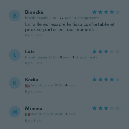
Biancka
B
Inscrit depuis 2018
·
22
avis
·
3
chargements
La taille est exacte le tissu confortable et
peux se porter en tour moment.
il y a 5 ans
Luis
L
Inscrit depuis 2020
·
3
avis
·
1
chargements
il y a 5 ans
Kadia
K
Inscrit depuis 2014
·
4
avis
il y a 5 ans
Mimma
M
Inscrit depuis 2018
·
3
avis
il y a 5 ans