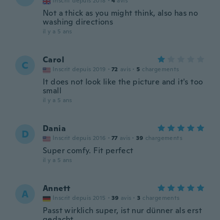
Inscrit depuis 2018
·
4
avis
Not a thick as you might think, also has no
washing directions
il y a 5 ans
Carol
C
Inscrit depuis 2019
·
72
avis
·
5
chargements
It does not look like the picture and it's too
small
il y a 5 ans
Dania
D
Inscrit depuis 2016
·
77
avis
·
39
chargements
Super comfy. Fit perfect
il y a 5 ans
Annett
A
Inscrit depuis 2015
·
39
avis
·
3
chargements
Passt wirklich super, ist nur dünner als erst
gedacht