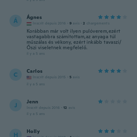
Ágnes
Á
Inscrit depuis 2016
·
9
avis
·
2
chargements
Korábban már volt ilyen pulóverem,ezért
vastagabbra számítottam,az anyaga túl
műszálas és vékony, ezért inkább tavaszi/
Őszi viseletnek megfelelő.
il y a 5 ans
Carlos
C
Inscrit depuis 2015
·
5
avis
il y a 5 ans
Jenn
J
Inscrit depuis 2016
·
12
avis
il y a 5 ans
Holly
H