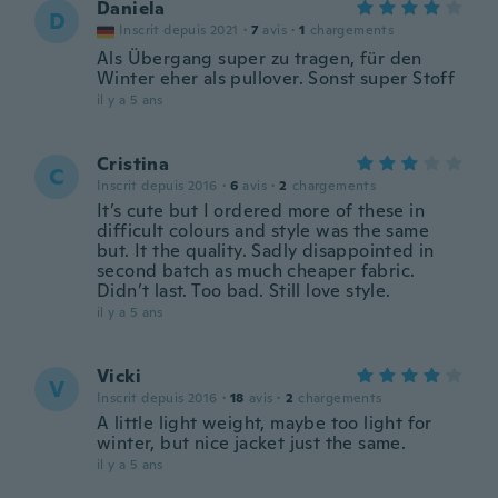
Daniela
D
Inscrit depuis 2021
·
7
avis
·
1
chargements
Als Übergang super zu tragen, für den
Winter eher als pullover. Sonst super Stoff
il y a 5 ans
Cristina
C
Inscrit depuis 2016
·
6
avis
·
2
chargements
It’s cute but I ordered more of these in
difficult colours and style was the same
but. It the quality. Sadly disappointed in
second batch as much cheaper fabric.
Didn’t last. Too bad. Still love style.
il y a 5 ans
Vicki
V
Inscrit depuis 2016
·
18
avis
·
2
chargements
A little light weight, maybe too light for
winter, but nice jacket just the same.
il y a 5 ans