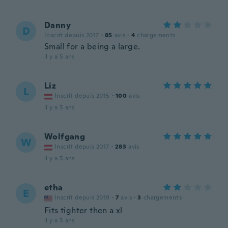
Danny
D
Inscrit depuis 2017
·
85
avis
·
4
chargements
Small for a being a large.
il y a 5 ans
Liz
L
Inscrit depuis 2015
·
100
avis
il y a 5 ans
Wolfgang
W
Inscrit depuis 2017
·
283
avis
il y a 5 ans
etha
E
Inscrit depuis 2019
·
7
avis
·
3
chargements
Fits tighter then a xl
il y a 5 ans