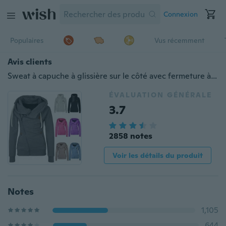
Connexion
Populaires
Vus récemment
Avis clients
Sweat à capuche à glissière sur le côté avec fermeture à glissière pour femme Sweat à la mode d'hiver Sweat à capuche Candy Sweater Colored Sweater Coat S-5XL
ÉVALUATION GÉNÉRALE
3.7
2858 notes
Voir les détails du produit
Notes
1,105
644