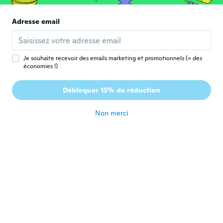
il y a 6 ans
Adresse email
Alexandra
A
Inscrit depuis 2017
·
5
avis
il y a 6 ans
Je souhaite recevoir des emails marketing et promotionnels (= des
économies !)
Jenny
J
Débloquer 15% de réduction
Inscrit depuis 2014
·
7
avis
il y a 6 ans
Non merci
Melanie
M
Inscrit depuis 2017
·
25
avis
Sehr schön. Schnelle Lieferung passt gut.
il y a 6 ans
Marion
M
Inscrit depuis 2016
·
2
avis
Très bien réduit juste à force à force au