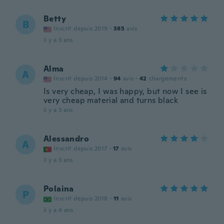
Betty
B
Inscrit depuis 2019
·
385
avis
il y a 3 ans
Alma
A
Inscrit depuis 2014
·
94
avis
·
42
chargements
Is very cheap, I was happy, but now I see is
very cheap material and turns black
il y a 3 ans
Alessandro
A
Inscrit depuis 2017
·
17
avis
il y a 3 ans
Polaina
P
Inscrit depuis 2018
·
11
avis
il y a 4 ans