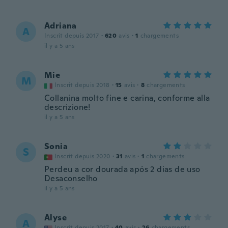
Adriana
A
Inscrit depuis 2017
·
620
avis
·
1
chargements
il y a 5 ans
Mie
M
Inscrit depuis 2018
·
15
avis
·
8
chargements
Collanina molto fine e carina, conforme alla
descrizione!
il y a 5 ans
Sonia
S
Inscrit depuis 2020
·
31
avis
·
1
chargements
Perdeu a cor dourada após 2 dias de uso
Desaconselho
il y a 5 ans
Alyse
A
Inscrit depuis 2017
·
40
avis
·
26
chargements