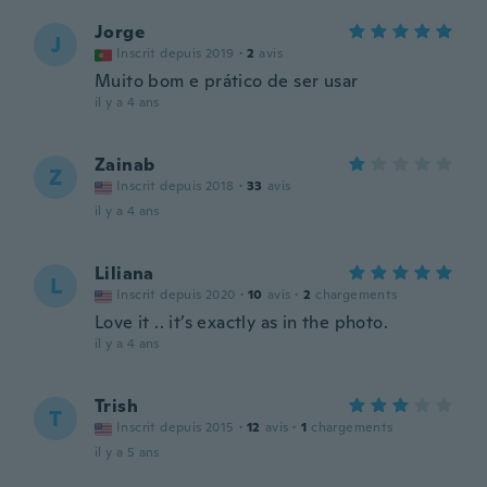
Jorge
J
Inscrit depuis 2019
·
2
avis
Muito bom e prático de ser usar
il y a 4 ans
Zainab
Z
Inscrit depuis 2018
·
33
avis
il y a 4 ans
Liliana
L
Inscrit depuis 2020
·
10
avis
·
2
chargements
Love it .. it’s exactly as in the photo.
il y a 4 ans
Trish
T
Inscrit depuis 2015
·
12
avis
·
1
chargements
il y a 5 ans