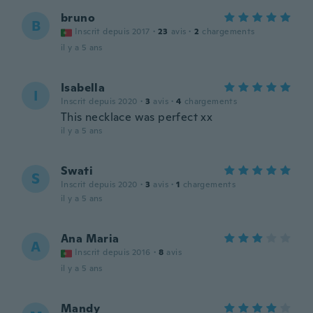
bruno
B
Inscrit depuis 2017
·
23
avis
·
2
chargements
il y a 5 ans
Isabella
I
Inscrit depuis 2020
·
3
avis
·
4
chargements
This necklace was perfect xx
il y a 5 ans
Swati
S
Inscrit depuis 2020
·
3
avis
·
1
chargements
il y a 5 ans
Ana Maria
A
Inscrit depuis 2016
·
8
avis
il y a 5 ans
Mandy