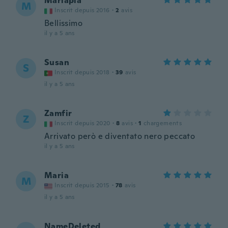
Mariapia
M
Inscrit depuis 2016
·
2
avis
Bellissimo
il y a 5 ans
Susan
S
Inscrit depuis 2018
·
39
avis
il y a 5 ans
Zamfir
Z
Inscrit depuis 2020
·
8
avis
·
1
chargements
Arrivato però e diventato nero peccato
il y a 5 ans
Maria
M
Inscrit depuis 2015
·
78
avis
il y a 5 ans
NameDeleted