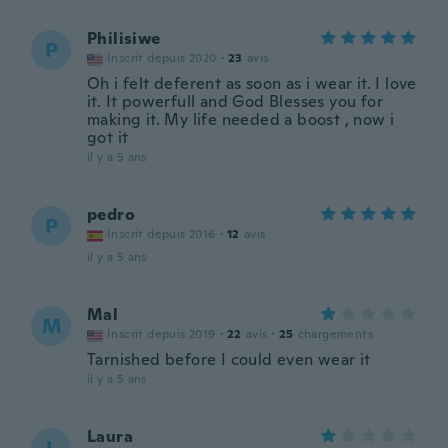
Philisiwe
P
Inscrit depuis 2020
·
23
avis
Oh i felt deferent as soon as i wear it. I love
it. It powerfull and God Blesses you for
making it. My life needed a boost , now i
got it
il y a 5 ans
pedro
P
Inscrit depuis 2016
·
12
avis
il y a 5 ans
Mal
M
Inscrit depuis 2019
·
22
avis
·
25
chargements
Tarnished before I could even wear it
il y a 5 ans
Laura