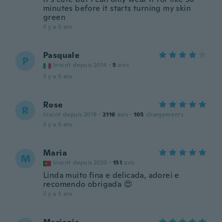
minutes before it starts turning my skin
green
il y a 5 ans
Pasquale
P
Inscrit depuis 2014
·
5
avis
il y a 5 ans
Rose
R
Inscrit depuis 2019
·
2116
avis
·
105
chargements
il y a 5 ans
Maria
M
Inscrit depuis 2020
·
151
avis
Linda muito fina e delicada, adorei e
recomendo obrigada 😍
il y a 5 ans