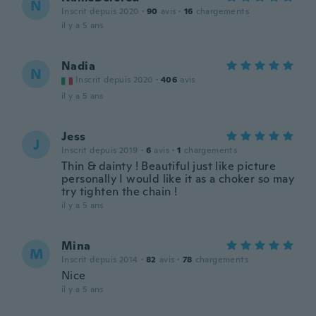
N
Inscrit depuis 2020
·
90
avis
·
16
chargements
il y a 5 ans
Nadia
N
Inscrit depuis 2020
·
406
avis
il y a 5 ans
Jess
J
Inscrit depuis 2019
·
6
avis
·
1
chargements
Thin & dainty ! Beautiful just like picture
personally I would like it as a choker so may
try tighten the chain !
il y a 5 ans
Mina
M
Inscrit depuis 2014
·
82
avis
·
78
chargements
Nice
il y a 5 ans