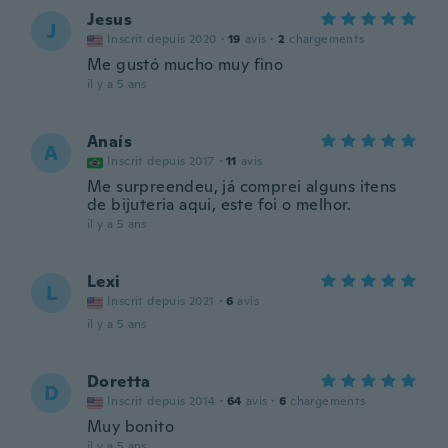
Jesus
J
Inscrit depuis 2020
·
19
avis
·
2
chargements
Me gustó mucho muy fino
il y a 5 ans
Anaís
A
Inscrit depuis 2017
·
11
avis
Me surpreendeu, já comprei alguns itens
de bijuteria aqui, este foi o melhor.
il y a 5 ans
Lexi
L
Inscrit depuis 2021
·
6
avis
il y a 5 ans
Doretta
D
Inscrit depuis 2014
·
64
avis
·
6
chargements
Muy bonito
il y a 5 ans