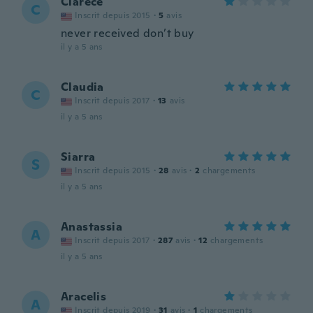
Clarece
C
Inscrit depuis 2015
·
5
avis
never received don’t buy
il y a 5 ans
Claudia
C
Inscrit depuis 2017
·
13
avis
il y a 5 ans
Siarra
S
Inscrit depuis 2015
·
28
avis
·
2
chargements
il y a 5 ans
Anastassia
A
Inscrit depuis 2017
·
287
avis
·
12
chargements
il y a 5 ans
Aracelis
A
Inscrit depuis 2019
·
31
avis
·
1
chargements