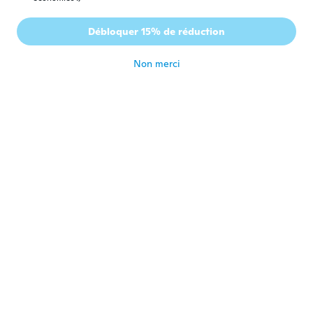
Maritza Gabriela
M
Débloquer 15% de réduction
Inscrit depuis 2017
·
8
avis
il y a 5 ans
Non merci
Vera
V
Inscrit depuis 2019
·
11
avis
·
1
chargements
il y a 5 ans
Roberta
R
Inscrit depuis 2017
·
556
avis
·
19
chargements
il y a 5 ans
Melissa
M
Inscrit depuis 2017
·
8
avis
il y a 5 ans
Lindsay
L