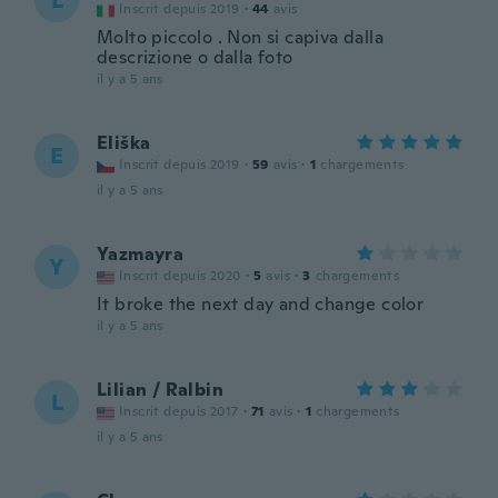
L
Inscrit depuis 2019
·
44
avis
Molto piccolo . Non si capiva dalla
descrizione o dalla foto
il y a 5 ans
Eliška
E
Inscrit depuis 2019
·
59
avis
·
1
chargements
il y a 5 ans
Yazmayra
Y
Inscrit depuis 2020
·
5
avis
·
3
chargements
It broke the next day and change color
il y a 5 ans
Lilian / Ralbin
L
Inscrit depuis 2017
·
71
avis
·
1
chargements
il y a 5 ans