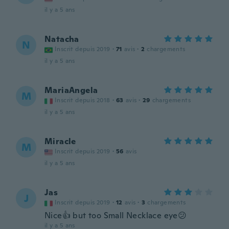
il y a 5 ans
Natacha
N
Inscrit depuis 2019
·
71
avis
·
2
chargements
il y a 5 ans
MariaAngela
M
Inscrit depuis 2018
·
63
avis
·
29
chargements
il y a 5 ans
Miracle
M
Inscrit depuis 2019
·
56
avis
il y a 5 ans
Jas
J
Inscrit depuis 2019
·
12
avis
·
3
chargements
Nice👍 but too Small Necklace eye😕
il y a 5 ans