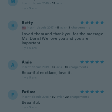
M
Inscrit depuis 2019
·
52
avis
il y a 5 ans
Betty
B
Inscrit depuis 2017
·
11
avis
·
3
chargements
Loved them and thank you for the message
Ms. Doris! We love you and you are
important!!!
il y a 5 ans
Amie
A
Inscrit depuis 2019
·
35
avis
·
13
chargements
Beautiful necklace, love it!
il y a 5 ans
Fatima
F
Inscrit depuis 2018
·
60
avis
·
20
chargements
Beautiful.
il y a 5 ans