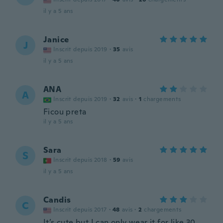
il y a 5 ans
Janice
J
Inscrit depuis 2019
·
35
avis
il y a 5 ans
ANA
A
Inscrit depuis 2019
·
32
avis
·
1
chargements
Ficou preta
il y a 5 ans
Sara
S
Inscrit depuis 2018
·
59
avis
il y a 5 ans
Candis
C
Inscrit depuis 2017
·
48
avis
·
2
chargements
It’s cute but I can only wear it for like 30