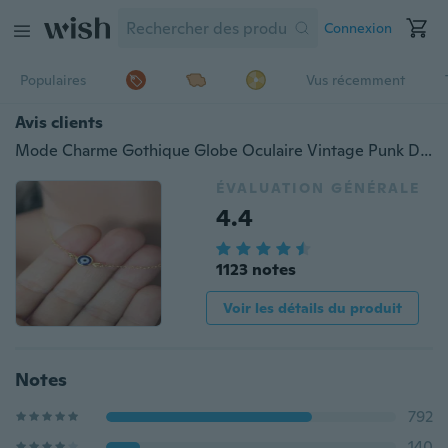
Connexion
Populaires
Vus récemment
Avis clients
Mode Charme Gothique Globe Oculaire Vintage Punk Devil Eyes Pendentif Collier-Cuivre Evil Eye Collier
ÉVALUATION GÉNÉRALE
4.4
1123 notes
Voir les détails du produit
Notes
792
140