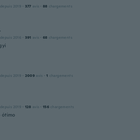
 depuis 2019
·
377
avis
·
88
chargements
r
 depuis 2016
·
391
avis
·
68
chargements
gyi
 depuis 2019
·
2009
avis
·
1
chargements
 depuis 2019
·
128
avis
·
156
chargements
 ótimo