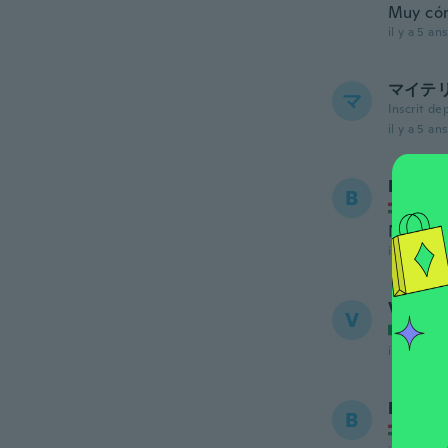
Muy cóm
il y a 5 ans
マイテ
マ
Inscrit de
il y a 5 ans
Bergen
B
Inscrit
Nagy a k
il y a 5 ans
Valeria
V
Inscrit
il y a 5 ans
Brigitt
B
Inscrit