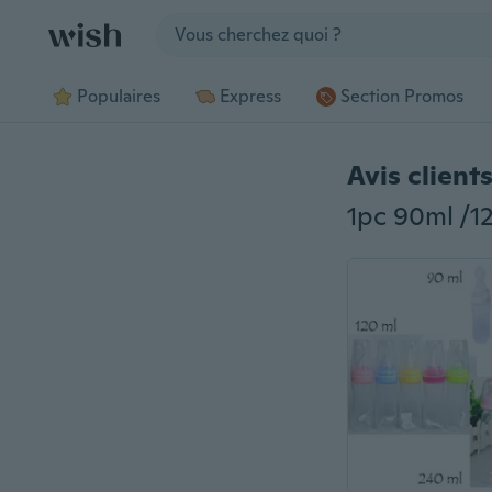
Jump to section
Populaires
Express
Section Promos
Avis client