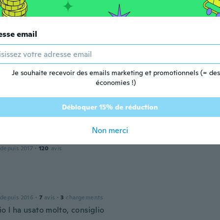
Okuonghae
esse email
 depuis 2016
·
16
avis
·
2
chargements
Je souhaite recevoir des emails marketing et promotionnels (= des
économies !)
 depuis 2020
·
47
avis
·
7
chargements
 for my granddaughter
Débloquer 15% de réduction
Non merci
 depuis 2017
·
120
avis
 depuis 2016
·
7
avis
·
3
chargements
io l ha usato molto, consiglio