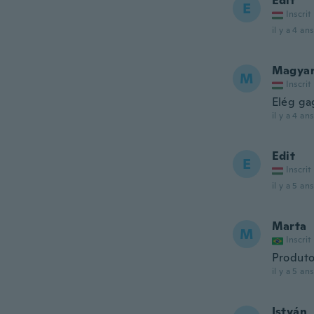
Edit
E
Inscrit
il y a 4 ans
Magya
M
Inscrit
Elég ga
il y a 4 ans
Edit
E
Inscrit
il y a 5 ans
Marta
M
Inscrit
Produto
il y a 5 ans
István