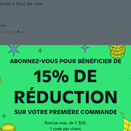
odo y fácil de usar
リー
puis 2021
·
8
avis
dy
 depuis 2016
·
9
avis
·
1
chargements
15% DE
anál, kicsi a kupak! :) Minden más jó
RÉDUCTION
 depuis 2017
·
6
avis
SUR VOTRE PREMIÈRE COMMANDE
a
Remise max. de 5 $US.
 depuis 2017
·
180
avis
·
71
chargements
1 code par client.