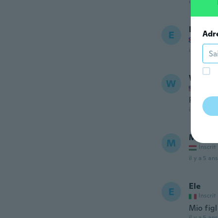
il y a 5 ans
Edith 
E
Adr
Inscrit
il y a 5 ans
Wanda
W
Inscrit
Perfect
il y a 5 ans
Mercii
M
Inscrit
il y a 5 ans
Ele
E
Inscrit
Mio figl
il y a 5 ans