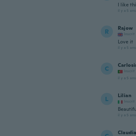
I like t
il y a 5 ans
Rajow
R
Inscrit
Love it
il y a 5 ans
Carlosi
C
Inscrit
il y a 5 ans
Lilian
L
Inscrit
Beautifu
il y a 5 ans
Claudi