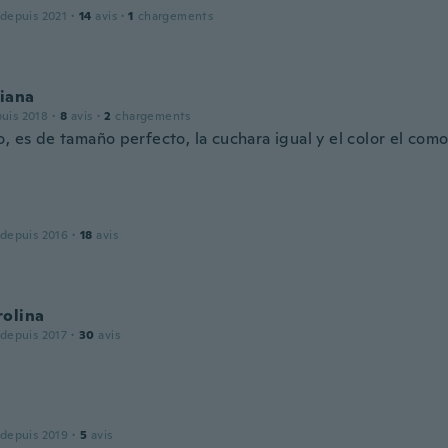
 depuis 2021
·
14
avis
·
1
chargements
liana
puis 2018
·
8
avis
·
2
chargements
, es de tamaño perfecto, la cuchara igual y el color el com
 depuis 2016
·
18
avis
rolina
 depuis 2017
·
30
avis
 depuis 2019
·
5
avis