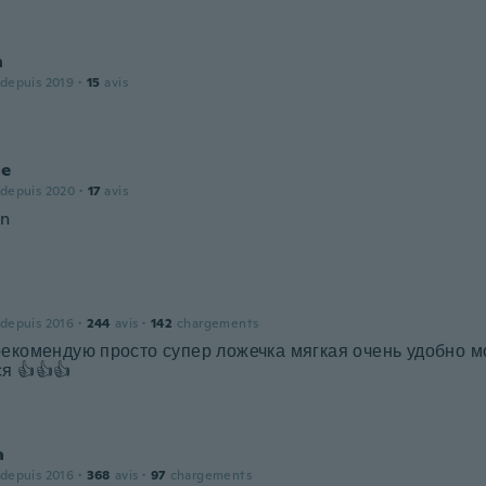
n
 depuis 2019
·
15
avis
ne
 depuis 2020
·
17
avis
en
 depuis 2016
·
244
avis
·
142
chargements
рекомендую просто супер ложечка мягкая очень удобно 
я 👍👍👍
a
 depuis 2016
·
368
avis
·
97
chargements