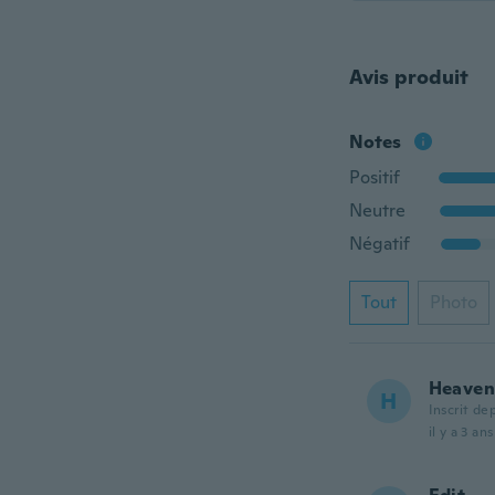
Avis produit
Notes
Positif
Neutre
Négatif
Tout
Photo
Heaven
H
Inscrit de
il y a 3 ans