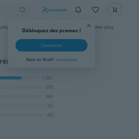
Connexion
Articles pour animaux domestiques
Afficher plus
Débloquez des promos !
Connexion
1pc 90ml /120ml /240ml Cuillère en Silicone Douce Céréale de Riz pour Bébé Biberon Supplément Alimentaire de Sevrage
New to Wish?
Inscription
1,365
315
186
42
69