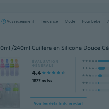
Vus récemment
Tendance
Mode
Pour bébé
s
ÉVALUATION
GÉNÉRALE
4.4
1977 notes
Voir les détails du produit