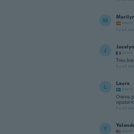
Marily
M
Inscrit
il y a 5 ans
Jocely
J
Inscrit
Très bi
il y a 5 ans
Laura
L
Inscrit
Очень 
нравитс
il y a 5 ans
Yoland
Y
Inscrit