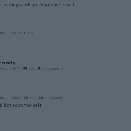
his is for grandson i hope he likes it
 depuis 2019
·
6
avis
riscaty
 depuis 2017
·
35
avis
·
5
chargements
 depuis 2020
·
29
avis
·
20
chargements
l but soon too soft
a