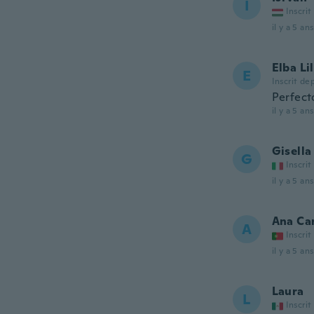
I
Inscrit
il y a 5 ans
Elba Li
E
Inscrit de
Perfecto
il y a 5 ans
Gisella
G
Inscrit
il y a 5 ans
Ana Ca
A
Inscrit
il y a 5 ans
Laura
L
Inscrit