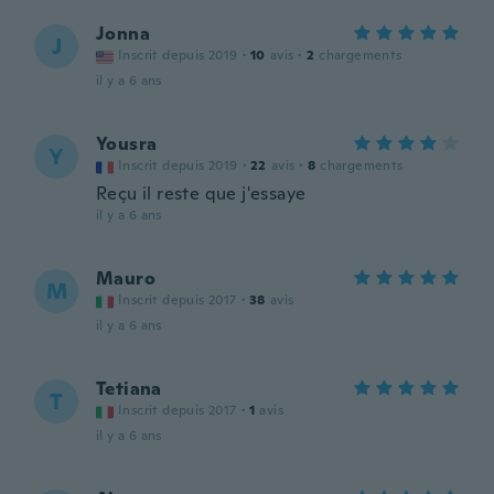
Jonna
J
Inscrit depuis 2019
·
10
avis
·
2
chargements
il y a 6 ans
Yousra
Y
Inscrit depuis 2019
·
22
avis
·
8
chargements
Reçu il reste que j'essaye
il y a 6 ans
Mauro
M
Inscrit depuis 2017
·
38
avis
il y a 6 ans
Tetiana
T
Inscrit depuis 2017
·
1
avis
il y a 6 ans