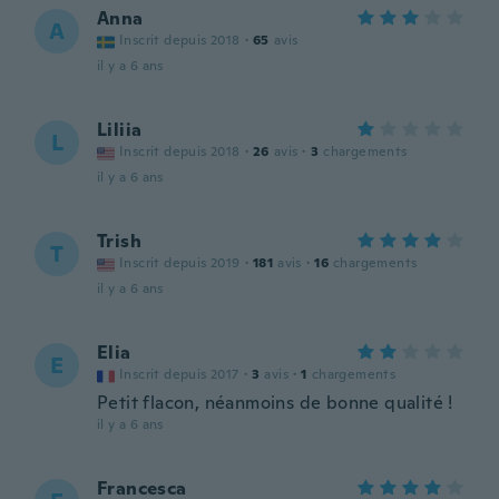
Anna
A
Inscrit depuis 2018
·
65
avis
il y a 6 ans
Liliia
L
Inscrit depuis 2018
·
26
avis
·
3
chargements
il y a 6 ans
Trish
T
Inscrit depuis 2019
·
181
avis
·
16
chargements
il y a 6 ans
Elia
E
Inscrit depuis 2017
·
3
avis
·
1
chargements
Petit flacon, néanmoins de bonne qualité !
il y a 6 ans
Francesca