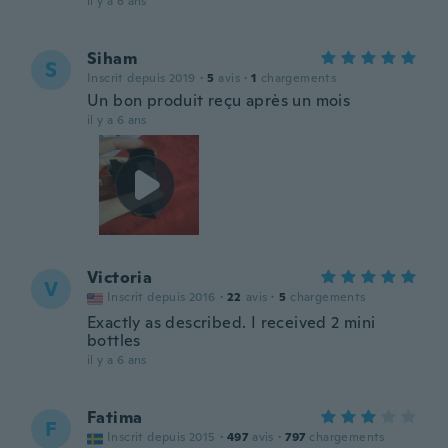
il y a 6 ans
Siham
S
Inscrit depuis 2019
·
5
avis
·
1
chargements
Un bon produit reçu après un mois
il y a 6 ans
Victoria
V
Inscrit depuis 2016
·
22
avis
·
5
chargements
Exactly as described. I received 2 mini
bottles
il y a 6 ans
Fatima
F
Inscrit depuis 2015
·
497
avis
·
797
chargements