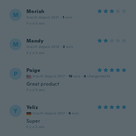
Moriah
M
Inscrit depuis 2021
·
1
avis
il y a 5 ans
Mandy
M
Inscrit depuis 2018
·
2
avis
il y a 5 ans
Paige
P
Inscrit depuis 2017
·
19
avis
·
6
chargements
Great product
il y a 5 ans
Yeliz
Y
Inscrit depuis 2017
·
6
avis
Super
il y a 5 ans