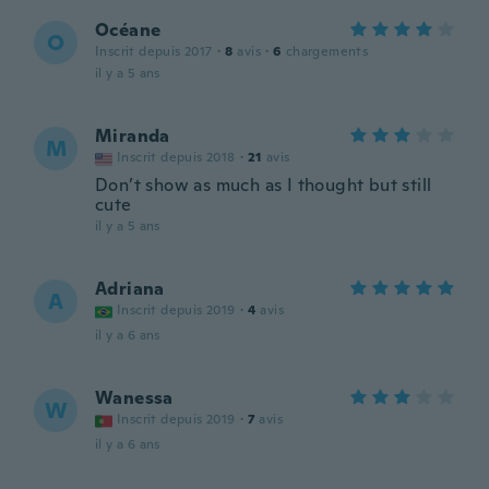
Océane
O
Inscrit depuis 2017
·
8
avis
·
6
chargements
il y a 5 ans
Miranda
M
Inscrit depuis 2018
·
21
avis
Don’t show as much as I thought but still
cute
il y a 5 ans
Adriana
A
Inscrit depuis 2019
·
4
avis
il y a 6 ans
Wanessa
W
Inscrit depuis 2019
·
7
avis
il y a 6 ans