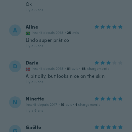
Ok
il y a 6 ans
Aline
A
Inscrit depuis 2018
·
25
avis
Lindo super prático
il y a 6 ans
Daria
D
Inscrit depuis 2018
·
81
avis
·
63
chargements
A bit oily, but looks nice on the skin
il y a 6 ans
Ninette
N
Inscrit depuis 2017
·
19
avis
·
1
chargements
il y a 6 ans
Gaëlle
G