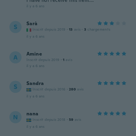
I have not receive this item....
il y a 6 ans
Sarà
S
Inscrit depuis 2019
·
13
avis
·
3
chargements
il y a 6 ans
Amine
A
Inscrit depuis 2019
·
1
avis
il y a 6 ans
Sandra
S
Inscrit depuis 2016
·
280
avis
il y a 6 ans
nana
N
Inscrit depuis 2018
·
59
avis
il y a 6 ans