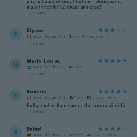
onbruikbaar doordat het niet vloeibaar is,
maar ingedikt!! Zinloze aankoop!
il y a 6 ans
Elyson
E
Inscrit depuis 2019
·
2
avis
·
1
chargements
il y a 6 ans
Marie-Louise
M
Inscrit depuis 2017
·
40
avis
il y a 6 ans
Roberta
R
Inscrit depuis 2018
·
124
avis
·
52
chargements
Bello, molto illuminante. Ha l'odore di didò
il y a 6 ans
Rahaf
R
Inscrit depuis 2016
·
241
avis
·
32
chargements