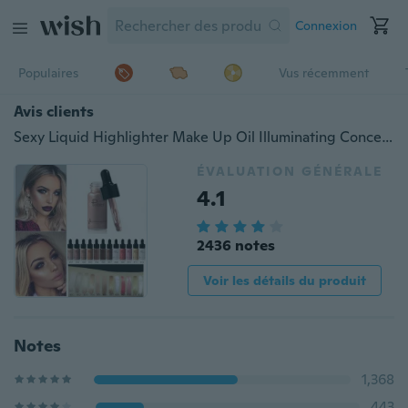
Connexion
Populaires
Vus récemment
Avis clients
Sexy Liquid Highlighter Make Up Oil Illuminating Concealer Shimmer & Shine Face Glow Ultra-concentré Bronzing Drops, Essence Oil Free Highlight Serum + Primer
ÉVALUATION GÉNÉRALE
4.1
2436 notes
Voir les détails du produit
Notes
1,368
443