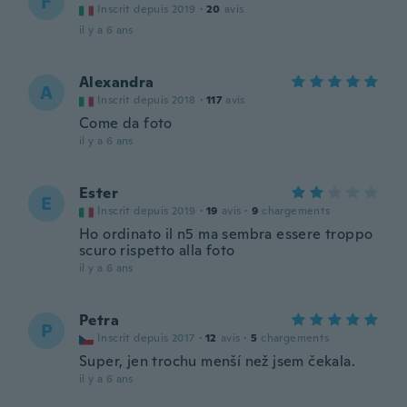
F
Inscrit depuis 2019
·
20
avis
il y a 6 ans
Alexandra
A
Inscrit depuis 2018
·
117
avis
Come da foto
il y a 6 ans
Ester
E
Inscrit depuis 2019
·
19
avis
·
9
chargements
Ho ordinato il n5 ma sembra essere troppo
scuro rispetto alla foto
il y a 6 ans
Petra
P
Inscrit depuis 2017
·
12
avis
·
5
chargements
Super, jen trochu menší než jsem čekala.
il y a 6 ans