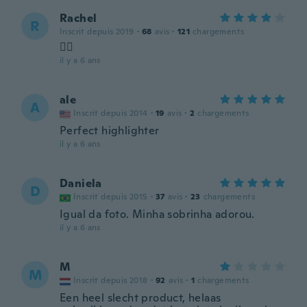
Rachel
R
Inscrit depuis 2019
·
68
avis
·
121
chargements
👍🏻
il y a 6 ans
ale
A
Inscrit depuis 2014
·
19
avis
·
2
chargements
Perfect highlighter
il y a 6 ans
Daniela
D
Inscrit depuis 2015
·
37
avis
·
23
chargements
Igual da foto. Minha sobrinha adorou.
il y a 6 ans
M
M
Inscrit depuis 2018
·
92
avis
·
1
chargements
Een heel slecht product, helaas