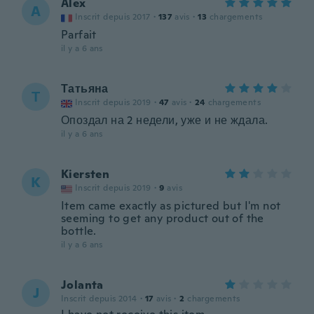
Alex
A
Inscrit depuis 2017
·
137
avis
·
13
chargements
Parfait
il y a 6 ans
Татьяна
Т
Inscrit depuis 2019
·
47
avis
·
24
chargements
Опоздал на 2 недели, уже и не ждала.
il y a 6 ans
Kiersten
K
Inscrit depuis 2019
·
9
avis
Item came exactly as pictured but I'm not
seeming to get any product out of the
bottle.
il y a 6 ans
Jolanta
J
Inscrit depuis 2014
·
17
avis
·
2
chargements