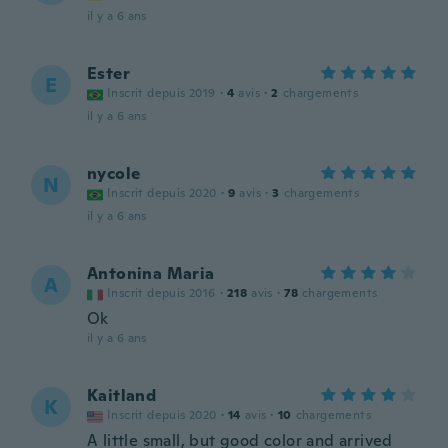
il y a 6 ans
Ester
E
Inscrit depuis 2019
·
4
avis
·
2
chargements
il y a 6 ans
nycole
N
Inscrit depuis 2020
·
9
avis
·
3
chargements
il y a 6 ans
Antonina Maria
A
Inscrit depuis 2016
·
218
avis
·
78
chargements
Ok
il y a 6 ans
Kaitland
K
Inscrit depuis 2020
·
14
avis
·
10
chargements
A little small, but good color and arrived