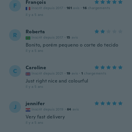
François
F
Inscrit depuis 2017
·
161
avis
·
16
chargements
il y a 5 ans
Roberta
R
Inscrit depuis 2017
·
15
avis
Bonito, porém pequeno o corte do tecido
il y a 5 ans
Caroline
C
Inscrit depuis 2021
·
19
avis
·
1
chargements
Just right nice and colourful
il y a 5 ans
jennifer
J
Inscrit depuis 2019
·
64
avis
Very fast delivery
il y a 5 ans