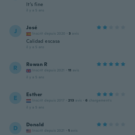
It’s fine
il y a 5 ans
José
J
Inscrit depuis 2020
·
3
avis
Calidad escasa
il y a 5 ans
Rowan R
R
Inscrit depuis 2021
·
11
avis
il y a 5 ans
Esther
E
Inscrit depuis 2017
·
213
avis
·
6
chargements
il y a 5 ans
Donald
D
Inscrit depuis 2021
·
1
avis