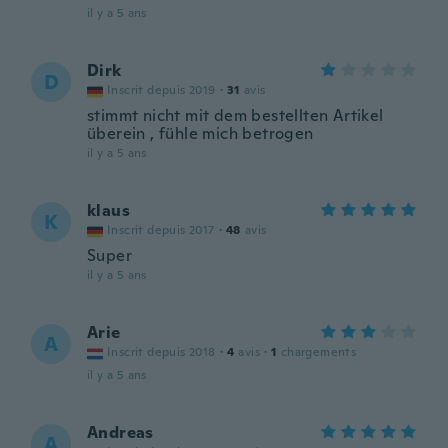
il y a 5 ans
Dirk
D
Inscrit depuis 2019
·
31
avis
stimmt nicht mit dem bestellten Artikel
überein , fühle mich betrogen
il y a 5 ans
klaus
K
Inscrit depuis 2017
·
48
avis
Super
il y a 5 ans
Arie
A
Inscrit depuis 2018
·
4
avis
·
1
chargements
il y a 5 ans
Andreas
A