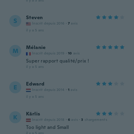
il y a 5 ans
Steven
S
Inscrit depuis 2016
·
7
avis
il y a 5 ans
Mélanie
M
Inscrit depuis 2019
·
10
avis
Super rapport qualité/prix !
il y a 5 ans
Edward
E
Inscrit depuis 2014
·
1
avis
il y a 5 ans
Kārlis
K
Inscrit depuis 2018
·
6
avis
·
3
chargements
Too light and Small
il y a 5 ans