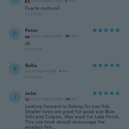
Inscrit depuis 2021
·
2
avis
Foarte mulțumit
il y a 5 ans
Peter
P
Inscrit depuis 2020
·
83
avis
ok
il y a 5 ans
Bella
B
Inscrit depuis 2019
·
1
avis
il y a 5 ans
John
J
Inscrit depuis 2020
·
36
avis
Looking forward to fishing for pan fish.
Smaller lures are good for good size Blue
Gills and Crapies. May work for Lake Perch.
This size hook should discourage the
smallest fish...