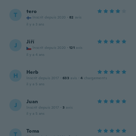
tero
T
Inscrit depuis 2020
·
82
avis
il y a 3 ans
Jiří
J
Inscrit depuis 2020
·
121
avis
il y a 4 ans
Herb
H
Inscrit depuis 2017
·
633
avis
·
4
chargements
il y a 5 ans
Juan
J
Inscrit depuis 2017
·
3
avis
il y a 5 ans
Toma
T