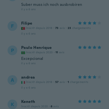
Suber muss ich noch ausbrobiren
il y a 6 ans
Filipe
F
Inscrit depuis 2018
·
73
avis
·
23
chargements
il y a 6 ans
Paulo Henrique
P
Inscrit depuis 2020
·
11
avis
Excepcional
il y a 6 ans
andrea
A
Inscrit depuis 2018
·
57
avis
·
1
chargements
il y a 6 ans
Keneth
K
Inscrit depuis 2020
·
6
avis