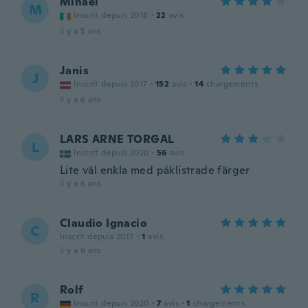
Mihael
M
Inscrit depuis 2018
·
22
avis
il y a 5 ans
Janis
J
Inscrit depuis 2017
·
152
avis
·
14
chargements
il y a 6 ans
LARS ARNE TORGAL
L
Inscrit depuis 2020
·
56
avis
Lite väl enkla med påklistrade färger
il y a 6 ans
Claudio Ignacio
C
Inscrit depuis 2017
·
1
avis
il y a 6 ans
Rolf
R
Inscrit depuis 2020
·
7
avis
·
1
chargements