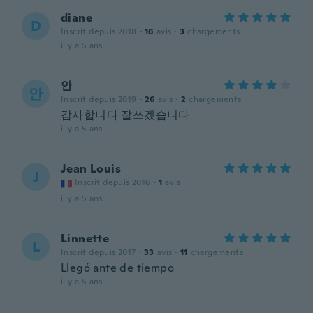
diane
D
Inscrit depuis 2018
·
16
avis
·
3
chargements
il y a 5 ans
안
안
Inscrit depuis 2019
·
26
avis
·
2
chargements
감사합니다 잘쓰겠습니다
il y a 5 ans
Jean Louis
J
Inscrit depuis 2016
·
1
avis
il y a 5 ans
Linnette
L
Inscrit depuis 2017
·
33
avis
·
11
chargements
Llegó ante de tiempo
il y a 5 ans