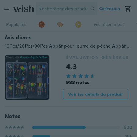
Connexion
Populaires
Vus récemment
Avis clients
10Pcs/20Pcs/30Pcs Appât pour leurre de pêche Appât pour cuillère filante Appât pour leurre Appât pour leurre Appât en métal Crochet triple Isca Poisson artificiel Isca Appât pour carpe Wobble Spinner.
ÉVALUATION GÉNÉRALE
4.3
983 notes
Voir les détails du produit
Notes
600
196