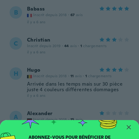
Babass
B
Inscrit depuis 2018
·
67
avis
il y a 6 ans
Christian
C
Inscrit depuis 2019
·
44
avis
·
1
chargements
il y a 6 ans
Hugo
H
Inscrit depuis 2018
·
11
avis
·
1
chargements
Arrivée dans les temps mais sur 30 pièce
juste 4 couleurs différentes dommages
il y a 6 ans
Alexander
A
Inscrit depuis 2018
·
15
avis
il y a 6 ans