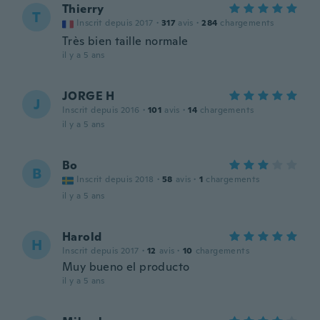
Thierry
T
Inscrit depuis 2017
·
317
avis
·
284
chargements
Très bien taille normale
il y a 5 ans
JORGE H
J
Inscrit depuis 2016
·
101
avis
·
14
chargements
il y a 5 ans
Bo
B
Inscrit depuis 2018
·
58
avis
·
1
chargements
il y a 5 ans
Harold
H
Inscrit depuis 2017
·
12
avis
·
10
chargements
Muy bueno el producto
il y a 5 ans