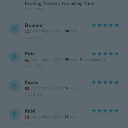
Looking forward too using them
il y a 6 ans
Domald
D
Inscrit depuis 2014
·
40
avis
il y a 6 ans
Petr
P
Inscrit depuis 2018
·
59
avis
·
11
chargements
il y a 6 ans
Paulo
P
Inscrit depuis 2020
·
12
avis
il y a 6 ans
Keld
K
Inscrit depuis 2019
·
37
avis
il y a 6 ans