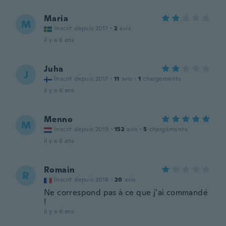
Maria
M
Inscrit depuis 2017
·
2
avis
il y a 6 ans
Juha
J
Inscrit depuis 2017
·
11
avis
·
1
chargements
il y a 6 ans
Menno
M
Inscrit depuis 2019
·
152
avis
·
5
chargements
il y a 6 ans
Romain
R
Inscrit depuis 2018
·
20
avis
Ne correspond pas à ce que j’ai commandé
!
il y a 6 ans