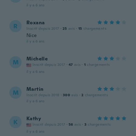
il y a 6 ans
Roxana
R
Inscrit depuis 2017
·
25
avis
·
15
chargements
Nice
il y a 6 ans
Michelle
M
Inscrit depuis 2017
·
47
avis
·
1
chargements
il y a 6 ans
Martin
M
Inscrit depuis 2018
·
300
avis
·
2
chargements
il y a 6 ans
Kathy
K
Inscrit depuis 2017
·
56
avis
·
3
chargements
il y a 6 ans