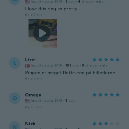
Inscrit depuis 2016
·
8
avis
·
4
chargements
I love this ring so pretty
il y a 5 ans
Lizzi
L
Inscrit depuis 2018
·
108
avis
·
3
chargements
Ringen er meget flotte end på billederne
il y a 5 ans
Omega
O
Inscrit depuis 2016
·
5
avis
il y a 5 ans
Nick
N