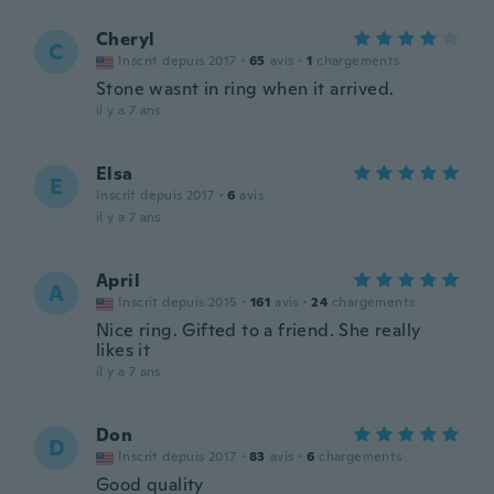
Cheryl
C
Inscrit depuis 2017
·
65
avis
·
1
chargements
Stone wasnt in ring when it arrived.
il y a 7 ans
Elsa
E
Inscrit depuis 2017
·
6
avis
il y a 7 ans
April
A
Inscrit depuis 2015
·
161
avis
·
24
chargements
Nice ring. Gifted to a friend. She really
likes it
il y a 7 ans
Don
D
Inscrit depuis 2017
·
83
avis
·
6
chargements
Good quality