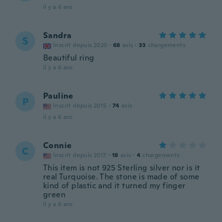
il y a 6 ans
Sandra
S
Inscrit depuis 2020
·
68
avis
·
33
chargements
Beautiful ring
il y a 6 ans
Pauline
P
Inscrit depuis 2015
·
74
avis
il y a 6 ans
Connie
C
Inscrit depuis 2017
·
18
avis
·
4
chargements
This item is not 925 Sterling silver nor is it
real Turquoise. The stone is made of some
kind of plastic and it turned my finger
green
il y a 6 ans