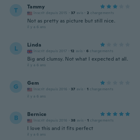
Tammy
T
Inscrit depuis 2015
·
37
avis
·
2
chargements
Not as pretty as picture but still nice.
il y a 6 ans
Linda
L
Inscrit depuis 2017
·
12
avis
·
6
chargements
Big and clumsy. Not what I expected at all.
il y a 6 ans
Gem
G
Inscrit depuis 2016
·
37
avis
·
1
chargements
il y a 6 ans
Bernice
B
Inscrit depuis 2016
·
38
avis
·
1
chargements
I love this and it fits perfect
il y a 6 ans