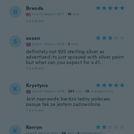
Brenda
B
Inscrit depuis 2017
·
18
avis
il y a 6 ans
susan
S
Inscrit depuis 2019
·
2
avis
definitely not 925 sterling silver as
advertised its just sprayed with silver paint
but what can you expect for a £1.
il y a 6 ans
Krystyna
K
Inscrit depuis 2019
·
201
avis
·
15
chargements
Jest naprawde bardzo ladny polecam
pasuje tak ze jestem zadowolona
il y a 6 ans
Kerryn
K
Inscrit depuis 2017
·
54
avis
·
3
chargements