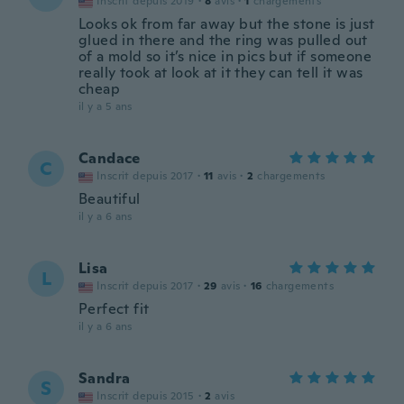
Inscrit depuis 2019
·
8
avis
·
1
chargements
Looks ok from far away but the stone is just
glued in there and the ring was pulled out
of a mold so it’s nice in pics but if someone
really took at look at it they can tell it was
cheap
il y a 5 ans
Candace
C
Inscrit depuis 2017
·
11
avis
·
2
chargements
Beautiful
il y a 6 ans
Lisa
L
Inscrit depuis 2017
·
29
avis
·
16
chargements
Perfect fit
il y a 6 ans
Sandra
S
Inscrit depuis 2015
·
2
avis