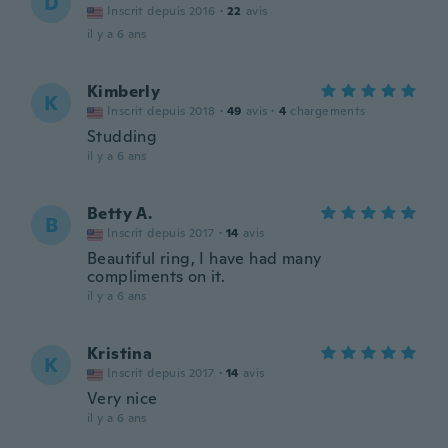
D
Inscrit depuis 2016
·
22
avis
il y a 6 ans
Kimberly
K
Inscrit depuis 2018
·
49
avis
·
4
chargements
Studding
il y a 6 ans
Betty A.
B
Inscrit depuis 2017
·
14
avis
Beautiful ring, I have had many
compliments on it.
il y a 6 ans
Kristina
K
Inscrit depuis 2017
·
14
avis
Very nice
il y a 6 ans