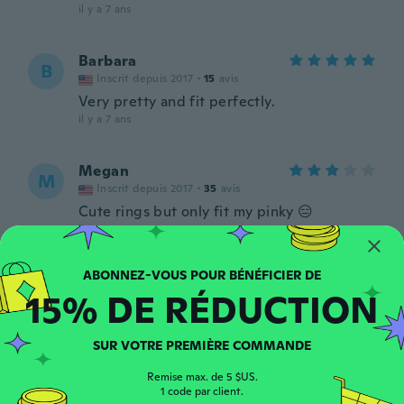
il y a 7 ans
Barbara
B
Inscrit depuis 2017
·
15
avis
Very pretty and fit perfectly.
il y a 7 ans
Megan
M
Inscrit depuis 2017
·
35
avis
Cute rings but only fit my pinky 😑
il y a 7 ans
Mae
M
15% DE RÉDUCTION
Inscrit depuis 2017
·
51
avis
·
15
chargements
il y a 7 ans
SUR VOTRE PREMIÈRE COMMANDE
Lalita
L
Remise max. de 5 $US.
Inscrit depuis 2016
·
34
avis
1 code par client.