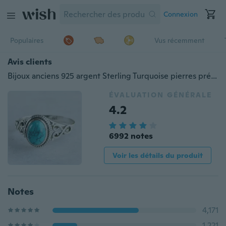
Connexion
Populaires
Vus récemment
Avis clients
Bijoux anciens 925 argent Sterling Turquoise pierres précieuses naturelles mariée mariage fiançailles Vintage bague cadeaux taille 6-10
ÉVALUATION GÉNÉRALE
4.2
6992 notes
Voir les détails du produit
Notes
4,171
1,221