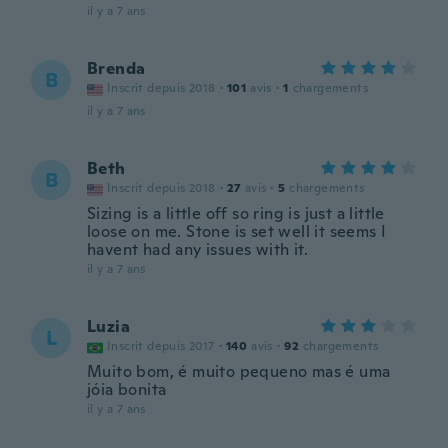
il y a 7 ans
Brenda
B
Inscrit depuis 2018
·
101
avis
·
1
chargements
il y a 7 ans
Beth
B
Inscrit depuis 2018
·
27
avis
·
5
chargements
Sizing is a little off so ring is just a little
loose on me. Stone is set well it seems I
havent had any issues with it.
il y a 7 ans
Luzia
L
Inscrit depuis 2017
·
140
avis
·
92
chargements
Muito bom, é muito pequeno mas é uma
jóia bonita
il y a 7 ans