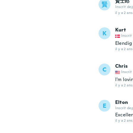
賢士郎
賢
Inscrit de
il y a 2 ans
Kurt
K
Inscrit
Elendig
il y a 2 ans
Chris
C
Inscrit
I'm lovi
il y a 2 ans
Elton
E
Inscrit de
Excelle
il y a 2 ans