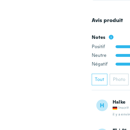
Avis produit
Notes
Positif
Neutre
Négatif
Tout
Photo
Halke
H
Inscrit
il y a envi