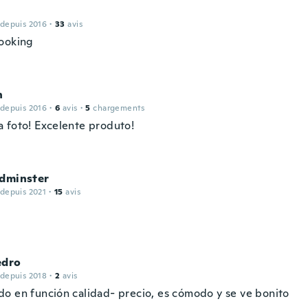
 depuis 2016
·
33
avis
ooking
n
 depuis 2016
·
6
avis
·
5
chargements
 foto! Excelente produto!
Edminster
 depuis 2021
·
15
avis
t
edro
 depuis 2018
·
2
avis
o en función calidad- precio, es cómodo y se ve bonito