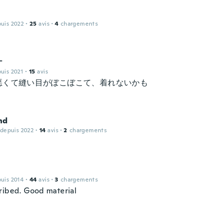
puis 2022
·
25
avis
·
4
chargements
ナ
puis 2021
·
15
avis
悪くて縫い目がぼこぼこて、着れないかも
nd
 depuis 2022
·
14
avis
·
2
chargements
puis 2014
·
44
avis
·
3
chargements
ribed. Good material