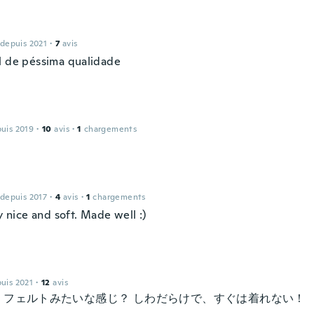
 depuis 2021
·
7
avis
l de péssima qualidade
puis 2019
·
10
avis
·
1
chargements
 depuis 2017
·
4
avis
·
1
chargements
ry nice and soft. Made well :)
puis 2021
·
12
avis
、フェルトみたいな感じ？ しわだらけで、すぐは着れない！