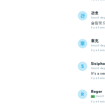
관호
관
Inscrit de
슬림핏으
il y a 3 ans
章充
章
Inscrit de
il y a 3 ans
Sisiph
S
Inscrit de
It's a v
il y a 3 ans
Roger
R
Inscrit
il y a 3 ans