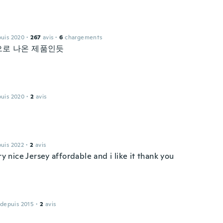
puis 2020
·
267
avis
·
6
chargements
로 나온 제품인듯
puis 2020
·
2
avis
o
puis 2022
·
2
avis
ery nice Jersey affordable and i like it thank you
 depuis 2015
·
2
avis