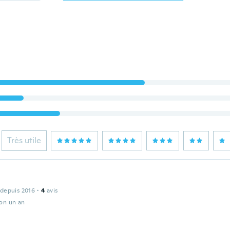
Très utile
 depuis 2016
·
4
avis
ron un an