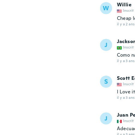
Willie
W
Inscrit
Cheap l
il y a 2 ans
Jackso
J
Inscrit
Como na
il y a 3 ans
Scott 
S
Inscrit
I Love i
il y a 3 ans
Juan P
J
Inscrit
Adecuad
il y a 3 ans