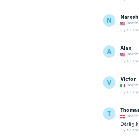
Naresh
N
Inscrit
il y a 3 ans
Alan
A
Inscrit
il y a 3 ans
Victor
V
Inscrit
il y a 3 ans
Thoma
T
Inscrit
Dårlig k
il y a 3 ans