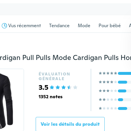
Vus récemment
Tendance
Mode
Pour bébé
s
ÉVALUATION
GÉNÉRALE
3.5
1352 notes
Voir les détails du produit