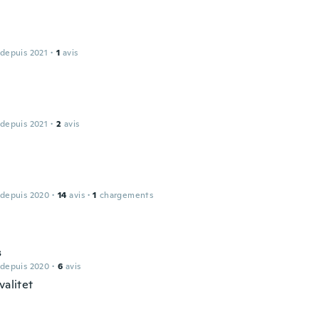
 depuis 2021
·
1
avis
 depuis 2021
·
2
avis
 depuis 2020
·
14
avis
·
1
chargements
s
 depuis 2020
·
6
avis
valitet