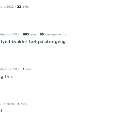
puis 2022
·
22
avis
 depuis 2018
·
665
avis
·
68
chargements
 tynd kvalitet tæt på ubrugelig
 depuis 2019
·
1
avis
ng this
puis 2020
·
3
avis
nt