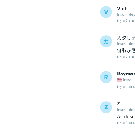
Viet
V
Inscrit de
il y a 3 ans
カタリ
カ
Inscrit de
縫製が
il y a 3 ans
Raymo
R
Inscrit
il y a 4 ans
Z
Z
Inscrit de
As desc
il y a 4 ans