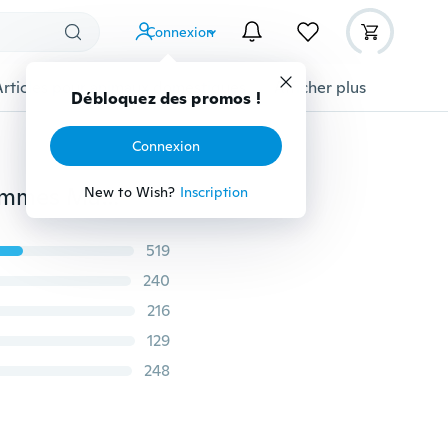
Connexion
Articles pour animaux domestiques
Afficher plus
Débloquez des promos !
Connexion
Hommes Cardigan Pull Pulls Mode Cardigan Pulls Hommes Manteaux Casual Slim Chandail À Manches Longues
New to Wish?
Inscription
519
240
216
129
248