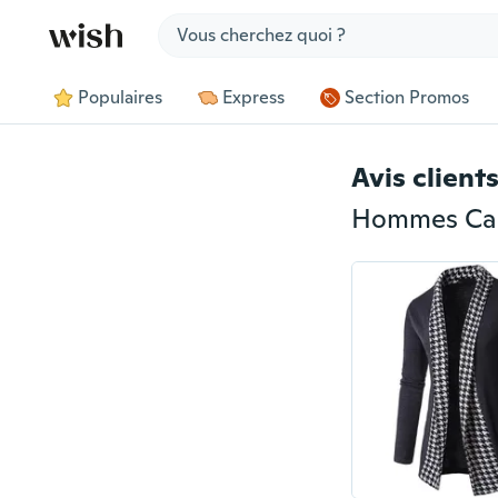
Jump to section
Populaires
Express
Section Promos
Avis client