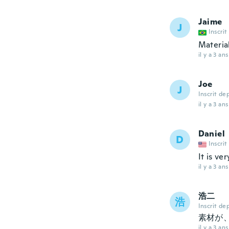
Jaime
J
Inscrit
Materia
il y a 3 ans
Joe
J
Inscrit de
il y a 3 ans
Daniel
D
Inscrit
It is ve
il y a 3 ans
浩二
浩
Inscrit de
素材が
il y a 3 ans