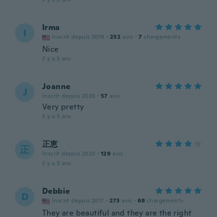
Irma
I
Inscrit depuis 2019
·
252
avis
·
7
chargements
Nice
il y a 5 ans
Joanne
J
Inscrit depuis 2020
·
57
avis
Very pretty
il y a 5 ans
正恵
正
Inscrit depuis 2020
·
129
avis
il y a 5 ans
Debbie
D
Inscrit depuis 2017
·
273
avis
·
68
chargements
They are beautiful and they are the right