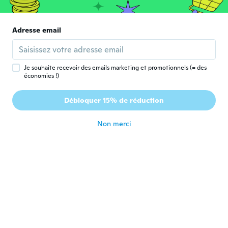
Mary
M
Inscrit depuis 2016
·
29
avis
Adresse email
Nice
il y a 5 ans
Je souhaite recevoir des emails marketing et promotionnels (= des
économies !)
Maura
M
Inscrit depuis 2017
·
3
avis
Débloquer 15% de réduction
Gostei.
il y a 5 ans
Non merci
Shanesia
S
Inscrit depuis 2020
·
14
avis
il y a 5 ans
Farrah
F
Inscrit depuis 2020
·
22
avis
il y a 5 ans