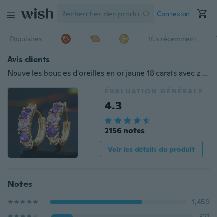
Connexion
Populaires
Vus récemment
Avis clients
Nouvelles boucles d'oreilles en or jaune 18 carats avec zircon multicolore
ÉVALUATION GÉNÉRALE
4.3
2156 notes
Voir les détails du produit
Notes
1,459
321