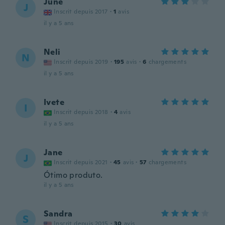
June
J
Inscrit depuis 2017
·
1
avis
il y a 5 ans
Neli
N
Inscrit depuis 2019
·
195
avis
·
6
chargements
il y a 5 ans
Ivete
I
Inscrit depuis 2018
·
4
avis
il y a 5 ans
Jane
J
Inscrit depuis 2021
·
45
avis
·
57
chargements
Ótimo produto.
il y a 5 ans
Sandra
S
Inscrit depuis 2015
·
30
avis