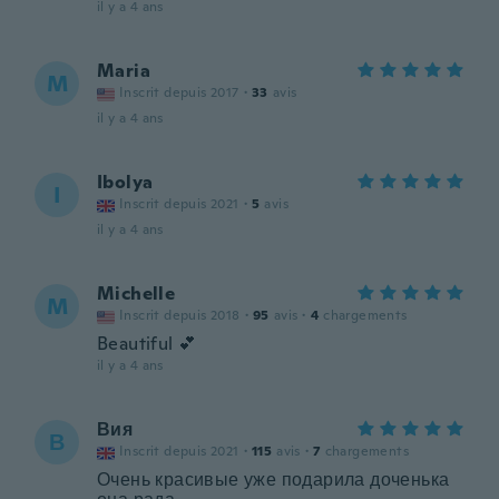
il y a 4 ans
Maria
M
Inscrit depuis 2017
·
33
avis
il y a 4 ans
Ibolya
I
Inscrit depuis 2021
·
5
avis
il y a 4 ans
Michelle
M
Inscrit depuis 2018
·
95
avis
·
4
chargements
Beautiful 💕
il y a 4 ans
Вия
В
Inscrit depuis 2021
·
115
avis
·
7
chargements
Очень красивые уже подарила доченька