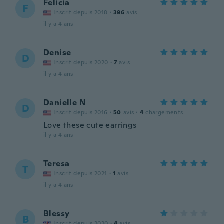
Felicia
F
Inscrit depuis 2018
·
396
avis
il y a 4 ans
Denise
D
Inscrit depuis 2020
·
7
avis
il y a 4 ans
Danielle N
D
Inscrit depuis 2016
·
50
avis
·
4
chargements
Love these cute earrings
il y a 4 ans
Teresa
T
Inscrit depuis 2021
·
1
avis
il y a 4 ans
Blessy
B
Inscrit depuis 2020
·
4
avis