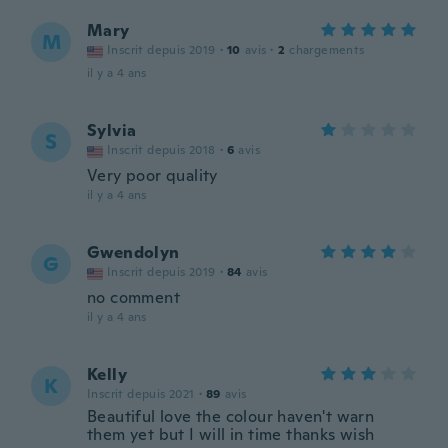
Mary
M
Inscrit depuis 2019
·
10
avis
·
2
chargements
il y a 4 ans
Sylvia
S
Inscrit depuis 2018
·
6
avis
Very poor quality
il y a 4 ans
Gwendolyn
G
Inscrit depuis 2019
·
84
avis
no comment
il y a 4 ans
Kelly
K
Inscrit depuis 2021
·
89
avis
Beautiful love the colour haven't warn
them yet but I will in time thanks wish