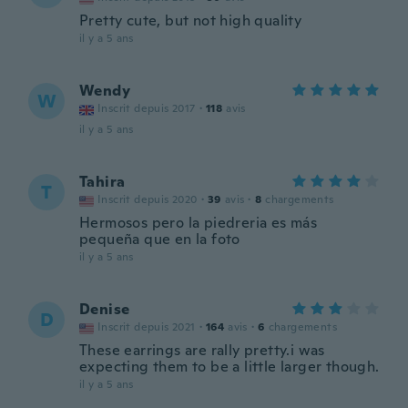
Pretty cute, but not high quality
il y a 5 ans
Wendy
W
Inscrit depuis 2017
·
118
avis
il y a 5 ans
Tahira
T
Inscrit depuis 2020
·
39
avis
·
8
chargements
Hermosos pero la piedreria es más
pequeña que en la foto
il y a 5 ans
Denise
D
Inscrit depuis 2021
·
164
avis
·
6
chargements
These earrings are rally pretty.i was
expecting them to be a little larger though.
il y a 5 ans