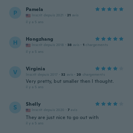
Pamela
P
Inscrit depuis 2021
·
21
avis
il y a 5 ans
Hongzhang
H
Inscrit depuis 2018
·
38
avis
·
1
chargements
il y a 5 ans
Virginia
V
Inscrit depuis 2017
·
32
avis
·
20
chargements
Very pretty, but smaller then I thought.
il y a 5 ans
Shelly
S
Inscrit depuis 2020
·
7
avis
They are just nice to go out with
il y a 5 ans