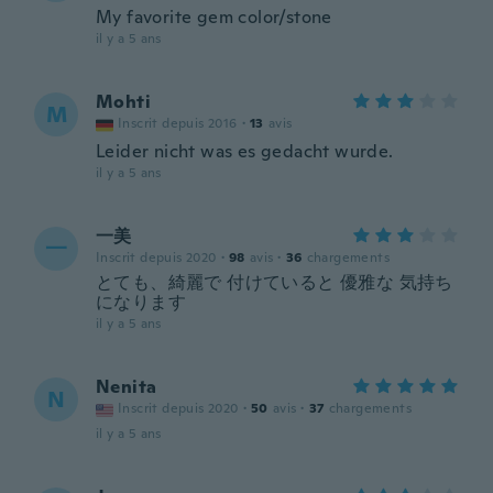
My favorite gem color/stone
il y a 5 ans
Mohti
M
Inscrit depuis 2016
·
13
avis
Leider nicht was es gedacht wurde.
il y a 5 ans
一美
一
Inscrit depuis 2020
·
98
avis
·
36
chargements
とても、綺麗で 付けていると 優雅な 気持ち
になります
il y a 5 ans
Nenita
N
Inscrit depuis 2020
·
50
avis
·
37
chargements
il y a 5 ans