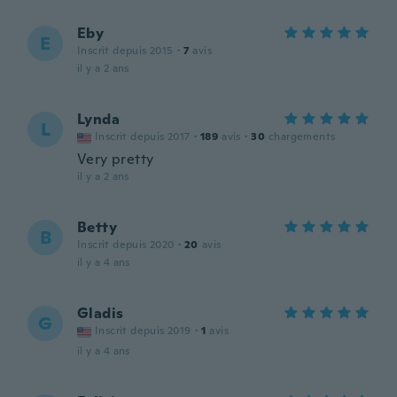
Eby
E
Inscrit depuis 2015
·
7
avis
il y a 2 ans
Lynda
L
Inscrit depuis 2017
·
189
avis
·
30
chargements
Very pretty
il y a 2 ans
Betty
B
Inscrit depuis 2020
·
20
avis
il y a 4 ans
Gladis
G
Inscrit depuis 2019
·
1
avis
il y a 4 ans