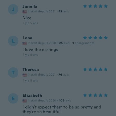
Janella
J
Inscrit depuis 2021
·
43
avis
Nice
il y a 5 ans
Lena
L
Inscrit depuis 2020
·
24
avis
·
1
chargements
I love the earrings
il y a 5 ans
Theresa
T
Inscrit depuis 2021
·
74
avis
il y a 5 ans
Elizabeth
E
Inscrit depuis 2020
·
108
avis
I didn't expect them to be so pretty and
they're so beautiful.