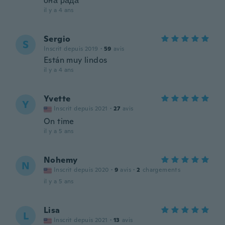
она рада
il y a 4 ans
Sergio
S
Inscrit depuis 2019
·
59
avis
Están muy lindos
il y a 4 ans
Yvette
Y
Inscrit depuis 2021
·
27
avis
On time
il y a 5 ans
Nohemy
N
Inscrit depuis 2020
·
9
avis
·
2
chargements
il y a 5 ans
Lisa
L
Inscrit depuis 2021
·
13
avis