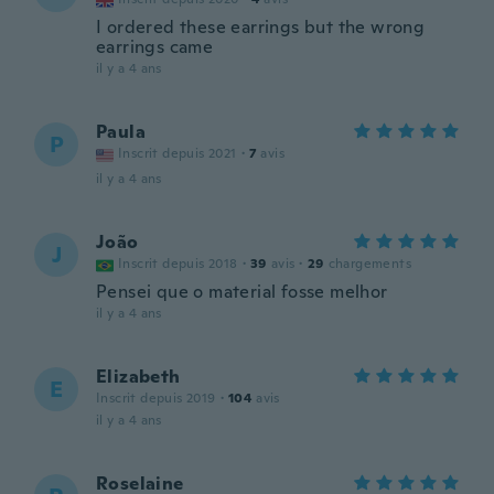
I ordered these earrings but the wrong
earrings came
il y a 4 ans
Paula
P
Inscrit depuis 2021
·
7
avis
il y a 4 ans
João
J
Inscrit depuis 2018
·
39
avis
·
29
chargements
Pensei que o material fosse melhor
il y a 4 ans
Elizabeth
E
Inscrit depuis 2019
·
104
avis
il y a 4 ans
Roselaine