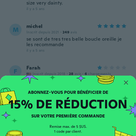
size very dainty.
il y a 5 ans
michel
M
Inscrit depuis 2021
·
249
avis
se sont de tres tres belle boucle oreille je
les recommande
il y a 5 ans
Farah
F
Inscrit depuis 2018
·
28
avis
·
6
chargements
Good size but lock are very loose, can't
wear it....I claim broken piece
il y a 5 ans
15% DE RÉDUCTION
Elena
E
SUR VOTRE PREMIÈRE COMMANDE
Inscrit depuis 2015
·
22
avis
·
8
chargements
Esta bello.
Remise max. de 5 $US.
il y a 5 ans
1 code par client.