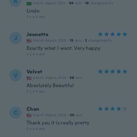
R
Inscrit depuis 2017
·
94
avis
·
19
chargements
Lindo
il y a 4 ans
Jeanette
J
Inscrit depuis 2020
·
13
avis
·
2
chargements
Exactly what I want. Very happy
il y a 4 ans
Velvet
V
Inscrit depuis 2020
·
58
avis
Absolutely Beautiful
il y a 4 ans
Chan
C
Inscrit depuis 2020
·
30
avis
Thank you it is really pretty
il y a 4 ans