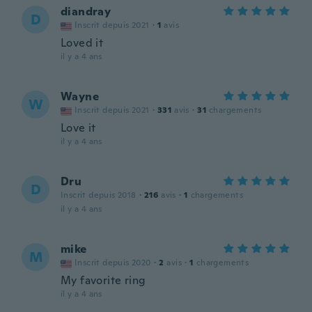
diandray
D
Inscrit depuis 2021
·
1
avis
Loved it
il y a 4 ans
Wayne
W
Inscrit depuis 2021
·
331
avis
·
31
chargements
Love it
il y a 4 ans
Dru
D
Inscrit depuis 2018
·
216
avis
·
1
chargements
il y a 4 ans
mike
M
Inscrit depuis 2020
·
2
avis
·
1
chargements
My favorite ring
il y a 4 ans