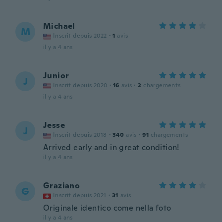
Michael
M
Inscrit depuis 2022
·
1
avis
il y a 4 ans
Junior
J
Inscrit depuis 2020
·
16
avis
·
2
chargements
il y a 4 ans
Jesse
J
Inscrit depuis 2018
·
340
avis
·
91
chargements
Arrived early and in great condition!
il y a 4 ans
Graziano
G
Inscrit depuis 2021
·
31
avis
Originale identico come nella foto
il y a 4 ans