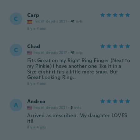
Carp
C
Inscrit depuis 2021
·
41
avis
il y a 4 ans
Chad
C
Inscrit depuis 2017
·
41
avis
Fits Great on my Right Ring Finger (Next to
my Pinkie) I have another one like it in a
Size eight it fits a little more snug. But
Great Looking Ring..
il y a 4 ans
Andrea
A
Inscrit depuis 2021
·
3
avis
Arrived as described. My daughter LOVES
it!!
il y a 4 ans