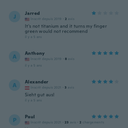
Jarred
J
Inscrit depuis 2019
·
2
avis
It's not titanium and it turns my finger
green would not recommend
il y a 5 ans
Anthony
A
Inscrit depuis 2019
·
8
avis
il y a 5 ans
Alexander
A
Inscrit depuis 2021
·
3
avis
Sieht gut aus!
il y a 5 ans
Paul
P
Inscrit depuis 2021
·
23
avis
·
2
chargements