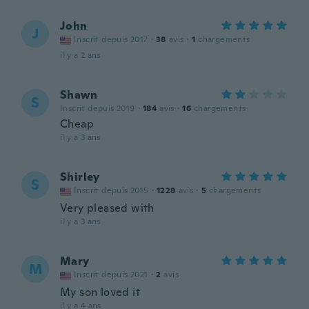
John
J
Inscrit depuis 2017
·
38
avis
·
1
chargements
il y a 2 ans
Shawn
S
Inscrit depuis 2019
·
184
avis
·
16
chargements
Cheap
il y a 3 ans
Shirley
S
Inscrit depuis 2015
·
1228
avis
·
5
chargements
Very pleased with
il y a 3 ans
Mary
M
Inscrit depuis 2021
·
2
avis
My son loved it
il y a 4 ans