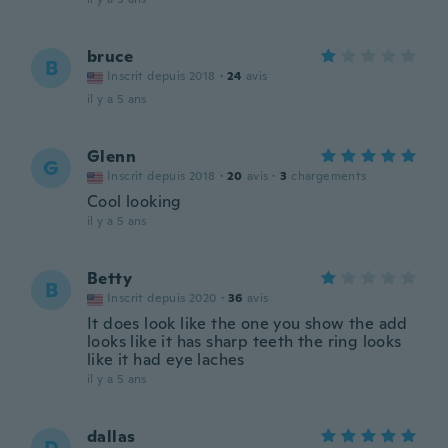
bruce
B
Inscrit depuis 2018
·
24
avis
il y a 5 ans
Glenn
G
Inscrit depuis 2018
·
20
avis
·
3
chargements
Cool looking
il y a 5 ans
Betty
B
Inscrit depuis 2020
·
36
avis
It does look like the one you show the add
looks like it has sharp teeth the ring looks
like it had eye laches
il y a 5 ans
dallas