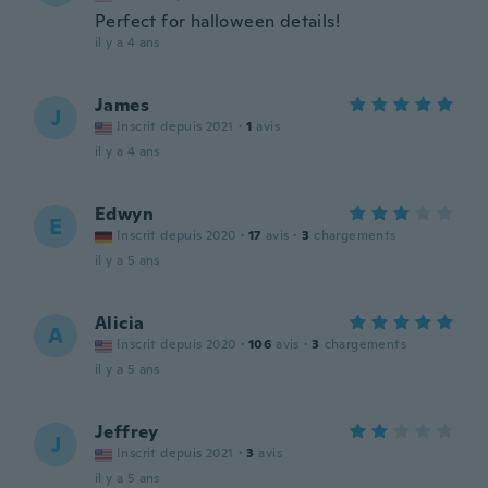
Perfect for halloween details!
il y a 4 ans
James
J
Inscrit depuis 2021
·
1
avis
il y a 4 ans
Edwyn
E
Inscrit depuis 2020
·
17
avis
·
3
chargements
il y a 5 ans
Alicia
A
Inscrit depuis 2020
·
106
avis
·
3
chargements
il y a 5 ans
Jeffrey
J
Inscrit depuis 2021
·
3
avis
il y a 5 ans