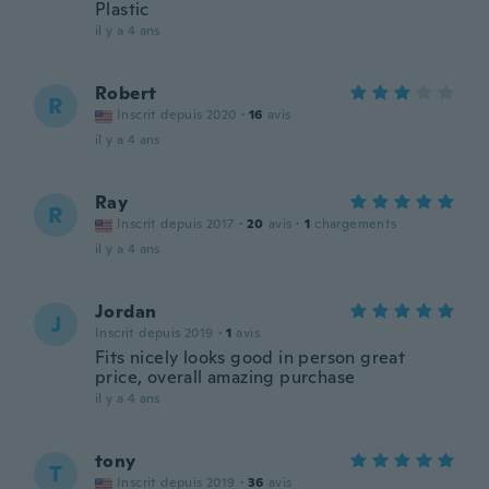
Plastic
il y a 4 ans
Robert
R
Inscrit depuis 2020
·
16
avis
il y a 4 ans
Ray
R
Inscrit depuis 2017
·
20
avis
·
1
chargements
il y a 4 ans
Jordan
J
Inscrit depuis 2019
·
1
avis
Fits nicely looks good in person great
price, overall amazing purchase
il y a 4 ans
tony
T
Inscrit depuis 2019
·
36
avis