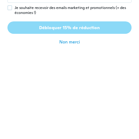
il y a 5 ans
Je souhaite recevoir des emails marketing et promotionnels (= des
économies !)
Nathon
N
Débloquer 15% de réduction
Inscrit depuis 2019
·
3
avis
il y a 5 ans
Non merci
Enrique
E
Inscrit depuis 2021
·
7
avis
il y a 5 ans
Randy
R
Inscrit depuis 2020
·
44
avis
·
15
chargements
I would call it the Oracle of the Dead
il y a 5 ans
Barbara
B
Inscrit depuis 2015
·
8
avis
Very cheap and plastic eyeball