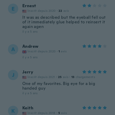
Ernest
E
Inscrit depuis 2020
·
22
avis
It was as described but the eyeball fell out
of it immediately glue helped to reinsert it
again agen
il y a 5 ans
Andrew
A
Inscrit depuis 2020
·
1
avis
il y a 5 ans
Jerry
J
Inscrit depuis 2021
·
25
avis
·
13
chargements
One of my favorites. Big eye for a big
handed guy
il y a 5 ans
Keith
K
Inscrit depuis 2018
·
5
avis