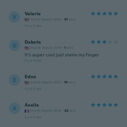
Valerie
V
Inscrit depuis 2019
·
81
avis
il y a 5 ans
Dakota
D
Inscrit depuis 2019
·
1
avis
It’s super cool just stains my finger
il y a 5 ans
Edna
E
Inscrit depuis 2021
·
10
avis
il y a 5 ans
Axelle
A
Inscrit depuis 2018
·
26
avis
il y a 5 ans