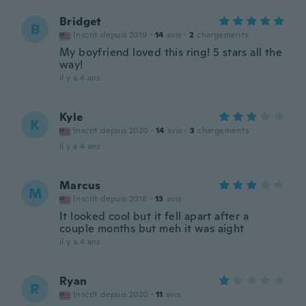
Bridget
B
Inscrit depuis 2019
·
14
avis
·
2
chargements
My boyfriend loved this ring! 5 stars all the
way!
il y a 4 ans
Kyle
K
Inscrit depuis 2020
·
14
avis
·
3
chargements
il y a 4 ans
Marcus
M
Inscrit depuis 2018
·
13
avis
It looked cool but it fell apart after a
couple months but meh it was aight
il y a 4 ans
Ryan
R
Inscrit depuis 2020
·
11
avis