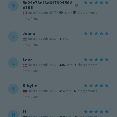
5a24c78a13d617394568
5
d363
Inscrit depuis 2017
·
80
avis
·
15
chargements
il y a 4 ans
Juana
J
Inscrit depuis 2020
·
5
avis
il y a 4 ans
Lena
L
Inscrit depuis 2015
·
320
avis
·
1
chargements
il y a 5 ans
Sibylle
S
Inscrit depuis 2016
·
516
avis
·
5
chargements
il y a 5 ans
H
H