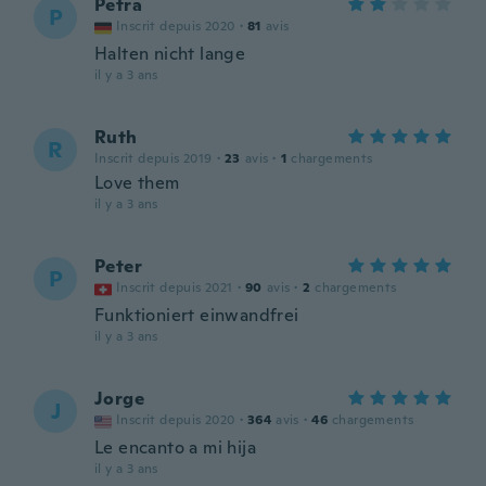
Petra
P
Inscrit depuis 2020
·
81
avis
Halten nicht lange
il y a 3 ans
Ruth
R
Inscrit depuis 2019
·
23
avis
·
1
chargements
Love them
il y a 3 ans
Peter
P
Inscrit depuis 2021
·
90
avis
·
2
chargements
Funktioniert einwandfrei
il y a 3 ans
Jorge
J
Inscrit depuis 2020
·
364
avis
·
46
chargements
Le encanto a mi hija
il y a 3 ans