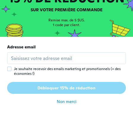
SUR VOTRE PREMIÈRE COMMANDE
Henrik
H
Inscrit depuis 2020
·
64
avis
Remise max. de 5 $US.
Ok. Men dårlig levering, skulle hente den i
1 code par client.
anden by, som kostede mig 48 kr. Med bus.
il y a 5 ans
Adresse email
Peter
P
Inscrit depuis 2018
·
63
avis
il y a 5 ans
Je souhaite recevoir des emails marketing et promotionnels (= des
économies !)
Dominic
D
Débloquer 15% de réduction
Inscrit depuis 2019
·
51
avis
il y a 5 ans
Non merci
Diana
D
Inscrit depuis 2017
·
601
avis
·
23
chargements
il y a 5 ans