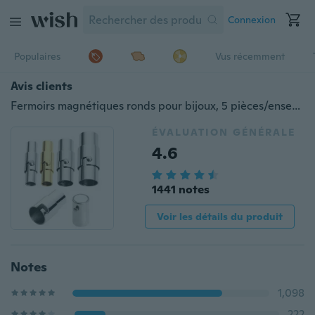
Connexion
Populaires
Vus récemment
Avis clients
Fermoirs magnétiques ronds pour bijoux, 5 pièces/ensemble, 3/4/5/6/8mm, fermoirs pour cordon en cuir pour Bracelets, connecteurs de bricolage, accessoires de fabrication de raccords
ÉVALUATION GÉNÉRALE
4.6
1441 notes
Voir les détails du produit
Notes
1,098
222