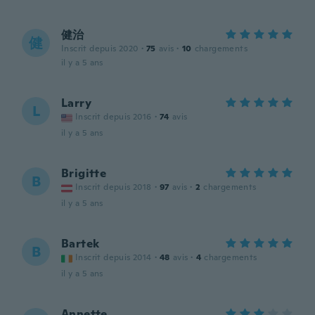
健治
健
Inscrit depuis 2020
·
75
avis
·
10
chargements
il y a 5 ans
Larry
L
Inscrit depuis 2016
·
74
avis
il y a 5 ans
Brigitte
B
Inscrit depuis 2018
·
97
avis
·
2
chargements
il y a 5 ans
Bartek
B
Inscrit depuis 2014
·
48
avis
·
4
chargements
il y a 5 ans
Annette