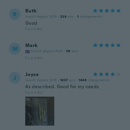
Ruth
R
Inscrit depuis 2019
·
236
avis
·
1
chargements
Good
il y a 2 ans
Mark
M
Inscrit depuis 2020
·
58
avis
il y a 2 ans
Joyce
J
Inscrit depuis 2018
·
1637
avis
·
1449
chargements
As described. Good for my needs
il y a 2 ans