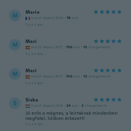
Marie
M
Inscrit depuis 2020
·
78
avis
il y a 4 ans
Mari
M
Inscrit depuis 2017
·
730
avis
·
13
chargements
il y a 4 ans
Mari
M
Inscrit depuis 2017
·
730
avis
·
13
chargements
il y a 4 ans
Siska
S
Inscrit depuis 2019
·
24
avis
·
2
chargements
Jó erős a mágnes, a leírtaknak mindenben
megfelel. Időben érkezett!
il y a 4 ans