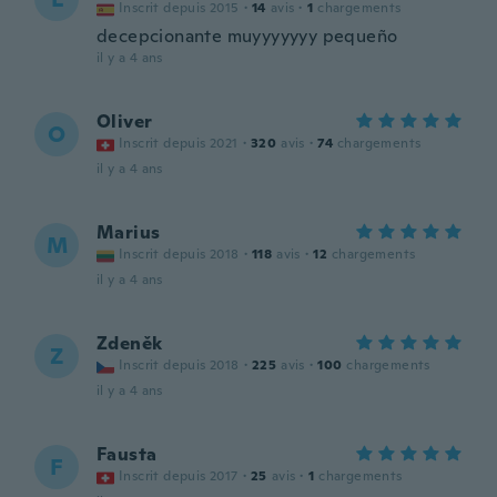
Inscrit depuis 2015
·
14
avis
·
1
chargements
decepcionante muyyyyyyy pequeño
il y a 4 ans
Oliver
O
Inscrit depuis 2021
·
320
avis
·
74
chargements
il y a 4 ans
Marius
M
Inscrit depuis 2018
·
118
avis
·
12
chargements
il y a 4 ans
Zdeněk
Z
Inscrit depuis 2018
·
225
avis
·
100
chargements
il y a 4 ans
Fausta
F
Inscrit depuis 2017
·
25
avis
·
1
chargements