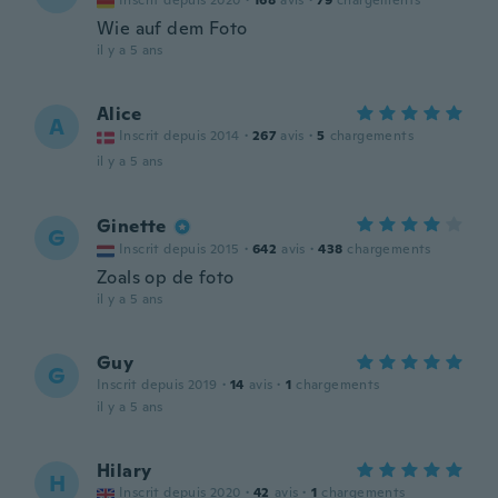
Inscrit depuis 2020
·
168
avis
·
79
chargements
Wie auf dem Foto
il y a 5 ans
Alice
A
Inscrit depuis 2014
·
267
avis
·
5
chargements
il y a 5 ans
Ginette
G
Inscrit depuis 2015
·
642
avis
·
438
chargements
Zoals op de foto
il y a 5 ans
Guy
G
Inscrit depuis 2019
·
14
avis
·
1
chargements
il y a 5 ans
Hilary
H
Inscrit depuis 2020
·
42
avis
·
1
chargements