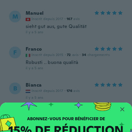
Manuel
M
Inscrit depuis 2017
·
167
avis
sieht gut aus, gute Qualität
il y a 5 ans
Franco
F
Inscrit depuis 2015
·
72
avis
·
34
chargements
Robusti .. buona qualità
il y a 5 ans
Bianca
B
Inscrit depuis 2017
·
176
avis
il y a 5 ans
Caroline
C
Inscrit depuis 2017
·
41
avis
·
4
chargements
15% DE RÉDUCTION
il y a 5 ans