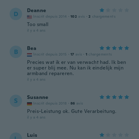
Deanne
D
Inscrit depuis 2014
·
102
avis
·
2
chargements
Too small
il y a 4 ans
Bea
B
Inscrit depuis 2015
·
17
avis
·
1
chargements
Precies wat ik er van verwacht had. Ik ben
er super blij mee. Nu kan ik eindelijk mijn
armband repareren.
il y a 4 ans
Susanne
S
Inscrit depuis 2018
·
86
avis
Preis-Leistung ok. Gute Verarbeitung.
il y a 4 ans
Luis
L