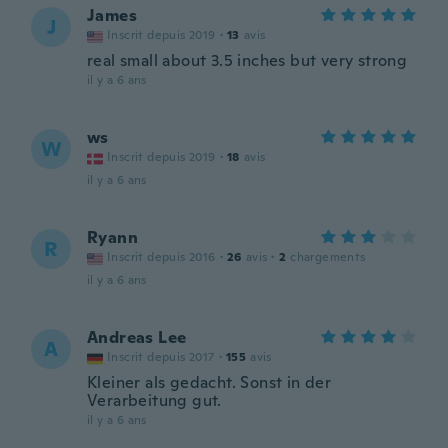
James
J
Inscrit depuis 2019
·
13
avis
real small about 3.5 inches but very strong
il y a 6 ans
ws
W
Inscrit depuis 2019
·
18
avis
il y a 6 ans
Ryann
R
Inscrit depuis 2016
·
26
avis
·
2
chargements
il y a 6 ans
Andreas Lee
A
Inscrit depuis 2017
·
155
avis
Kleiner als gedacht. Sonst in der
Verarbeitung gut.
il y a 6 ans