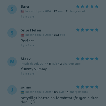
Sara
S
Inscrit depuis 2014
·
22
avis
·
2
chargements
il y a 2 ans
Silje Helén
S
Inscrit depuis 2018
·
652
avis
Perfect
il y a 3 ans
Mark
M
Inscrit depuis 2017
·
11
avis
·
2
chargements
Yummy yummy
il y a 3 ans
jonas
J
Inscrit depuis 2019
·
197
avis
·
4
chargements
betydligt bättre än förväntat (frugan älskar
den :-) )