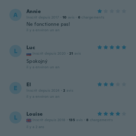
Annie
A
Inscrit depuis 2017
·
10
avis
·
6
chargements
Ne fonctionne pas!
il y a environ un an
Luc
L
Inscrit depuis 2020
·
21
avis
Spokojný
il y a environ un an
El
E
Inscrit depuis 2024
·
2
avis
il y a environ un an
Louise
L
Inscrit depuis 2018
·
135
avis
·
8
chargements
il y a 2 ans