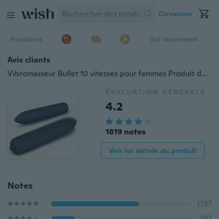
Connexion
Populaires
Vus récemment
Avis clients
Vibromasseur Bullet 10 vitesses pour femmes Produit de jouets étanches
ÉVALUATION GÉNÉRALE
4.2
1819 notes
Voir les détails du produit
Notes
1,137
297