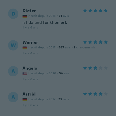
Dieter
D
Inscrit depuis 2018
·
31
avis
ist da und funktioniert.
il y a 6 ans
Werner
W
Inscrit depuis 2017
·
587
avis
·
1
chargements
il y a 6 ans
Angelo
A
Inscrit depuis 2020
·
34
avis
il y a 6 ans
Astrid
A
Inscrit depuis 2017
·
35
avis
il y a 6 ans