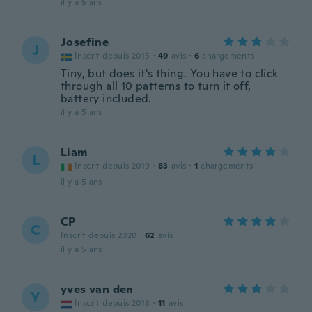
il y a 5 ans
Josefine
J
Inscrit depuis 2015
·
49
avis
·
6
chargements
Tiny, but does it's thing. You have to click
through all 10 patterns to turn it off,
battery included.
il y a 5 ans
Liam
L
Inscrit depuis 2019
·
83
avis
·
1
chargements
il y a 5 ans
CP
C
Inscrit depuis 2020
·
62
avis
il y a 5 ans
yves van den
Y
Inscrit depuis 2018
·
11
avis