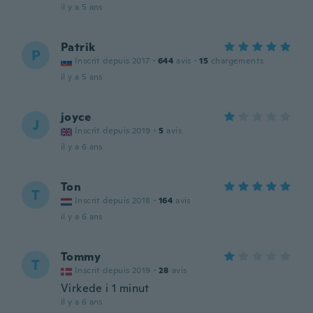
il y a 5 ans
Patrik
P
Inscrit depuis 2017
·
644
avis
·
15
chargements
il y a 5 ans
joyce
J
Inscrit depuis 2019
·
5
avis
il y a 6 ans
Ton
T
Inscrit depuis 2018
·
164
avis
il y a 6 ans
Tommy
T
Inscrit depuis 2019
·
28
avis
Virkede i 1 minut
il y a 6 ans