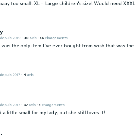
aaay too small! XL = Large children's size! Would need XXXL 
y
 depuis 2019
·
30
avis
·
14
chargements
t was the only item I’ve ever bought from wish that was the
 depuis 2017
·
4
avis
 depuis 2017
·
37
avis
·
1
chargements
a little small for my lady, but she still loves it!