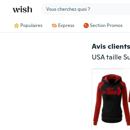
Jump to section
Populaires
Express
Section Promos
Avis client