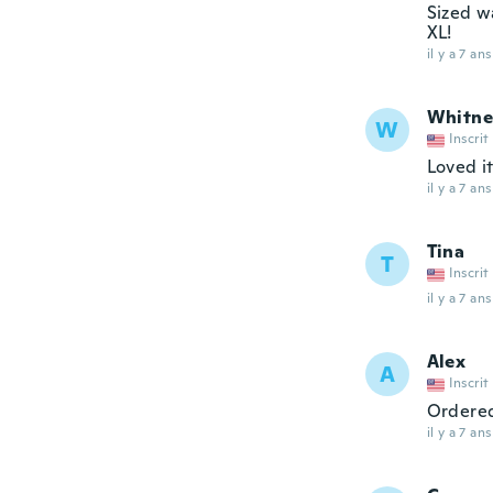
Sized w
XL!
il y a 7 ans
Whitne
W
Inscrit
Loved i
il y a 7 ans
Tina
T
Inscrit
il y a 7 ans
Alex
A
Inscrit
Ordered 
il y a 7 ans