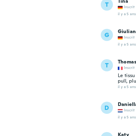
Tina
T
Inscrit
il y a 5 ans
Giulia
G
Inscrit
il y a 5 ans
Thoma
T
Inscrit
Le tissu
pull, pl
il y a 5 ans
Daniell
D
Inscrit
il y a 5 ans
Katy