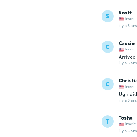
Scott
S
Inscrit
il y a 6 ans
Cassie
C
Inscrit
Arrived
il y a 6 ans
Christi
C
Inscrit
Ugh didn
il y a 6 ans
Tosha
T
Inscrit
il y a 6 ans