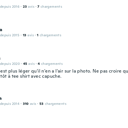
 depuis 2016
·
23
avis
·
7
chargements
na
 depuis 2015
·
13
avis
·
1
chargements
s
 depuis 2020
·
45
avis
·
4
chargements
 est plus léger qu'il n'en a l'air sur la photo. Ne pas croire q
utôt à tee shirt avec capuche.
a
 depuis 2014
·
310
avis
·
53
chargements