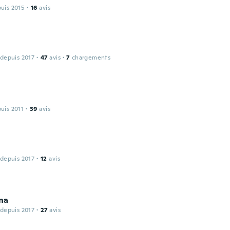
puis 2015
·
16
avis
 depuis 2017
·
47
avis
·
7
chargements
puis 2011
·
39
avis
 depuis 2017
·
12
avis
na
 depuis 2017
·
27
avis