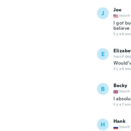
Joe
J
Inscrit
I got bo
believe
il y a 6 ans
Elizabe
E
Inscrit de
Would’v
il y a 6 ans
Becky
B
Inscrit
I absolu
il y a 7 ans
Hank
H
Inscrit