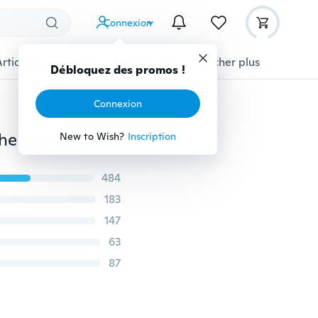
Connexion
Articles pour animaux domestiques
Afficher plus
Débloquez des promos !
Connexion
USA taille Suicide Squad Harley Quinn Sweat à capuche noir Femmes Casual Sweatshirts College Squad Manteau Baseball Top
New to Wish?
Inscription
484
183
147
63
87