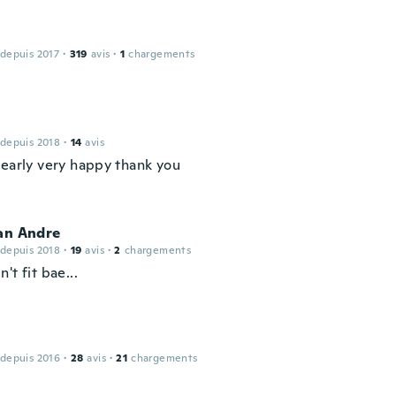
 depuis 2017
·
319
avis
·
1
chargements
 depuis 2018
·
14
avis
 early very happy thank you
an Andre
 depuis 2018
·
19
avis
·
2
chargements
't fit bae...
 depuis 2016
·
28
avis
·
21
chargements