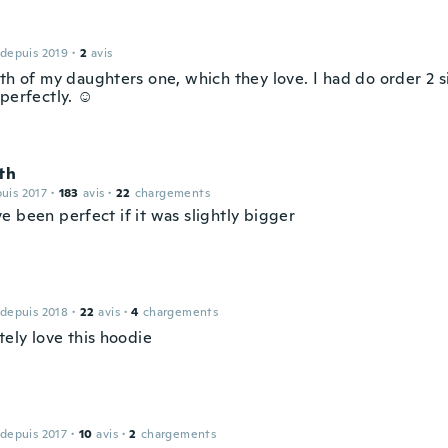
 depuis 2019
·
2
avis
th of my daughters one, which they love. I had do order 2 siz
 perfectly. ☺
th
puis 2017
·
183
avis
·
22
chargements
e been perfect if it was slightly bigger
 depuis 2018
·
22
avis
·
4
chargements
tely love this hoodie
 depuis 2017
·
10
avis
·
2
chargements