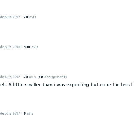
 depuis 2017
·
20
avis
 depuis 2018
·
100
avis
 depuis 2017
·
39
avis
·
10
chargements
l. A little smaller than i was expecting but none the less I l
 depuis 2017
·
8
avis