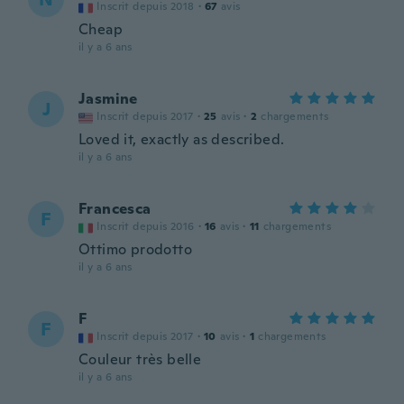
Inscrit depuis 2018
·
67
avis
Cheap
il y a 6 ans
Jasmine
J
Inscrit depuis 2017
·
25
avis
·
2
chargements
Loved it, exactly as described.
il y a 6 ans
Francesca
F
Inscrit depuis 2016
·
16
avis
·
11
chargements
Ottimo prodotto
il y a 6 ans
F
F
Inscrit depuis 2017
·
10
avis
·
1
chargements
Couleur très belle
il y a 6 ans