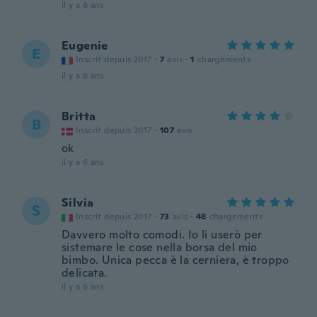
il y a 6 ans
Eugenie
E
Inscrit depuis 2017
·
7
avis
·
1
chargements
il y a 6 ans
Britta
B
Inscrit depuis 2017
·
107
avis
ok
il y a 6 ans
Silvia
S
Inscrit depuis 2017
·
73
avis
·
48
chargements
Davvero molto comodi. Io li userò per
sistemare le cose nella borsa del mio
bimbo. Unica pecca è la cerniera, è troppo
delicata.
il y a 6 ans