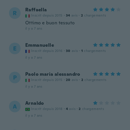
Raffaella
R
Inscrit depuis 2015
·
34
avis
·
2
chargements
Ottimo e buon tessuto
il y a 7 ans
Emmanuelle
E
Inscrit depuis 2016
·
30
avis
·
1
chargements
il y a 7 ans
Paolo maria alessandro
P
Inscrit depuis 2015
·
20
avis
·
2
chargements
il y a 7 ans
Arnaldo
A
Inscrit depuis 2018
·
4
avis
·
2
chargements
il y a 7 ans