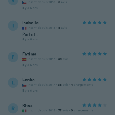
V
Inscrit depuis 2018
·
6
avis
il y a 6 ans
Isabelle
I
Inscrit depuis 2018
·
8
avis
Parfait !
il y a 6 ans
Fatima
F
Inscrit depuis 2017
·
49
avis
il y a 6 ans
Lenka
L
Inscrit depuis 2017
·
38
avis
·
1
chargements
il y a 6 ans
Rhea
R
Inscrit depuis 2018
·
77
avis
·
3
chargements