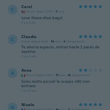
Carol
C
Inscrit depuis 2015
·
7
avis
Love these shoe bags!
il y a 6 ans
Claudia
C
Inscrit depuis 2018
·
74
avis
·
4
chargements
Te ahorra espacio, entran hasta 2 pares de
zapatos.
il y a 6 ans
Anna
A
Inscrit depuis 2015
·
71
avis
·
13
chargements
Sono molto piccoli le scarpe n40 non
entrano
il y a 6 ans
Nicole
N
Inscrit depuis 2018
·
41
avis
·
3
chargements