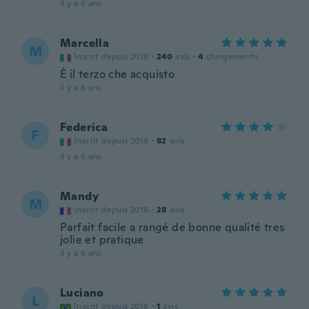
il y a 6 ans
Marcella
M
Inscrit depuis 2018
·
240
avis
·
4
chargements
È il terzo che acquisto
il y a 6 ans
Federica
F
Inscrit depuis 2018
·
82
avis
il y a 6 ans
Mandy
M
Inscrit depuis 2016
·
28
avis
Parfait facile a rangé de bonne qualité tres
jolie et pratique
il y a 6 ans
Luciano
L
Inscrit depuis 2018
·
1
avis