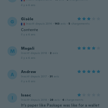
il y a 6 ans
Gisèle
G
Inscrit depuis 2014
·
143
avis
·
5
chargements
Contente
il y a 6 ans
Magali
M
Inscrit depuis 2018
·
2
avis
il y a 6 ans
Andrew
A
Inscrit depuis 2017
·
31
avis
il y a 6 ans
Isaac
I
Inscrit depuis 2018
·
28
avis
·
6
chargements
It's paper like Paskage was like for a wallet