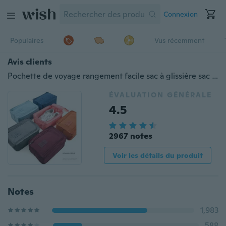
Connexion
Populaires
Vus récemment
Avis clients
Pochette de voyage rangement facile sac à glissière sac à linge imperméable à l'eau organisateur de chaussures ensemble 1 pc
ÉVALUATION GÉNÉRALE
4.5
2967 notes
Voir les détails du produit
Notes
1,983
588