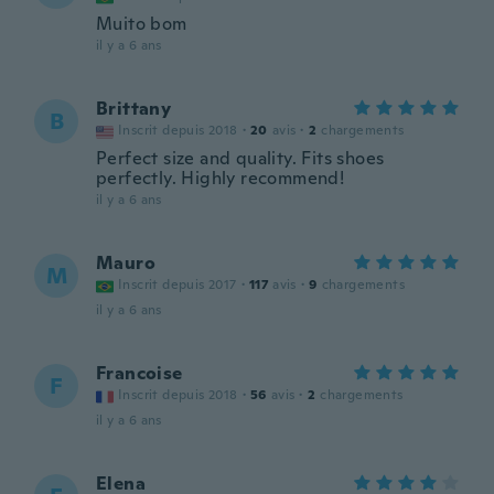
Muito bom
il y a 6 ans
Brittany
B
Inscrit depuis 2018
·
20
avis
·
2
chargements
Perfect size and quality. Fits shoes
perfectly. Highly recommend!
il y a 6 ans
Mauro
M
Inscrit depuis 2017
·
117
avis
·
9
chargements
il y a 6 ans
Francoise
F
Inscrit depuis 2018
·
56
avis
·
2
chargements
il y a 6 ans
Elena