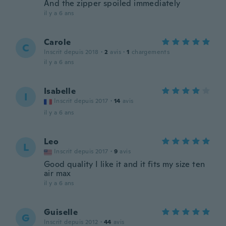
And the zipper spoiled immediately
il y a 6 ans
Carole
C
Inscrit depuis 2018
·
2
avis
·
1
chargements
il y a 6 ans
Isabelle
I
Inscrit depuis 2017
·
14
avis
il y a 6 ans
Leo
L
Inscrit depuis 2017
·
9
avis
Good quality I like it and it fits my size ten
air max
il y a 6 ans
Guiselle
G
Inscrit depuis 2012
·
44
avis