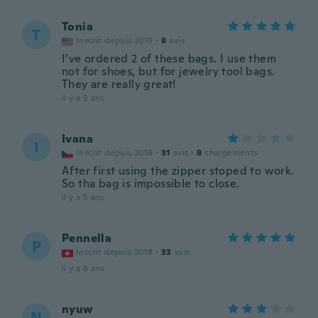
Tonia
T
Inscrit depuis 2019
·
8
avis
I’ve ordered 2 of these bags. I use them
not for shoes, but for jewelry tool bags.
They are really great!
il y a 5 ans
Ivana
I
Inscrit depuis 2018
·
31
avis
·
8
chargements
After first using the zipper stoped to work.
So tha bag is impossible to close.
il y a 5 ans
Pennella
P
Inscrit depuis 2018
·
33
avis
il y a 6 ans
nyuw
N