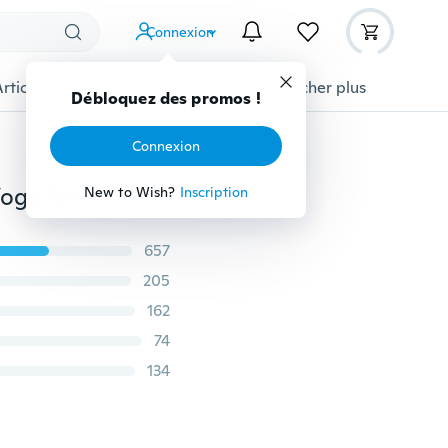
Connexion
Articles pour animaux domestiques
Afficher plus
Débloquez des promos !
Connexion
Nouveau Long Skull Sports Tight Leggings Pantalon Yoga Noir Pantalon d'été pour femme grande taille
New to Wish?
Inscription
657
205
162
74
134