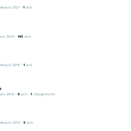
 depuis 2021
·
1
avis
puis 2019
·
145
avis
 depuis 2018
·
1
avis
e
puis 2016
·
9
avis
·
1
chargements
 depuis 2014
·
5
avis