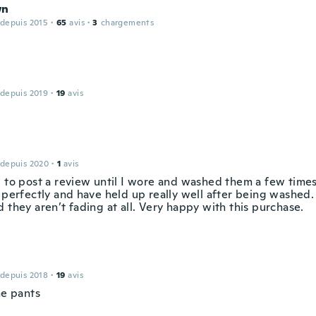
wn
 depuis 2015
·
65
avis
·
3
chargements
 depuis 2019
·
19
avis
 depuis 2020
·
1
avis
d to post a review until I wore and washed them a few times
 perfectly and have held up really well after being washed.
 they aren’t fading at all. Very happy with this purchase.
 depuis 2018
·
19
avis
he pants