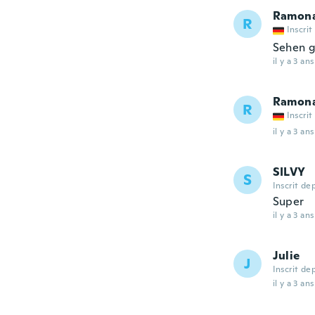
Ramon
R
Inscrit
Sehen g
il y a 3 ans
Ramon
R
Inscrit
il y a 3 ans
SILVY
S
Inscrit de
Super
il y a 3 ans
Julie
J
Inscrit de
il y a 3 ans