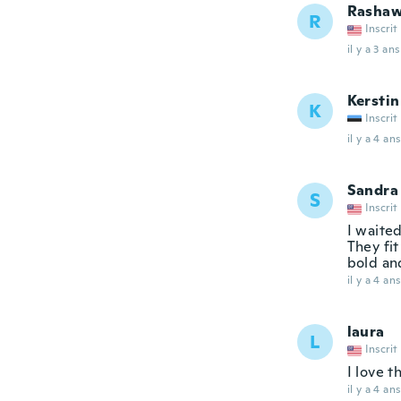
Rasha
R
Inscrit
il y a 3 ans
Kerstin
K
Inscrit
il y a 4 ans
Sandra
S
Inscrit
I waite
They fit
bold and
il y a 4 ans
laura
L
Inscrit
I love t
il y a 4 ans