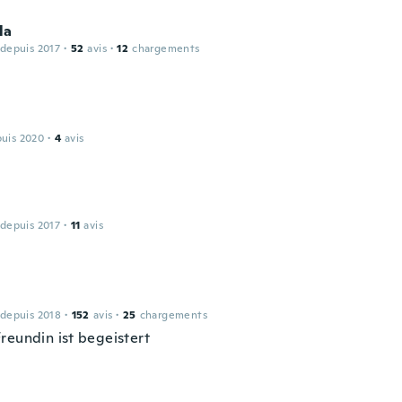
la
 depuis 2017
·
52
avis
·
12
chargements
puis 2020
·
4
avis
 depuis 2017
·
11
avis
 depuis 2018
·
152
avis
·
25
chargements
reundin ist begeistert