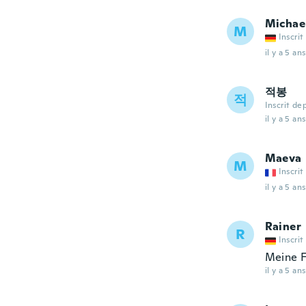
Michae
M
Inscrit
il y a 5 ans
적봉
적
Inscrit de
il y a 5 ans
Maeva
M
Inscrit
il y a 5 ans
Rainer
R
Inscrit
Meine F
il y a 5 ans