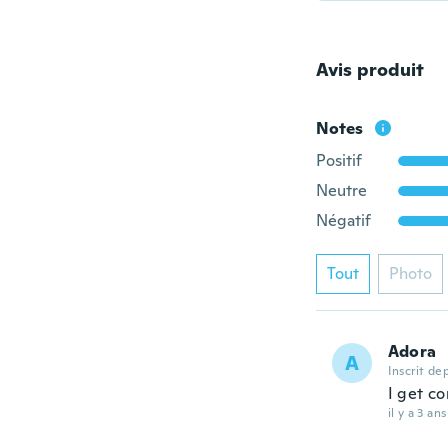
Avis produit
Notes
Positif
Neutre
Négatif
Tout
Photo
Adora
A
Inscrit de
I get co
il y a 3 ans