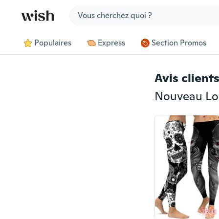
Jump to section
Populaires
Express
Section Promos
Avis client