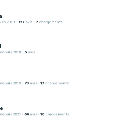
a
puis 2019
·
127
avis
·
7
chargements
l
 depuis 2018
·
5
avis
 depuis 2019
·
73
avis
·
17
chargements
le
 depuis 2021
·
64
avis
·
16
chargements