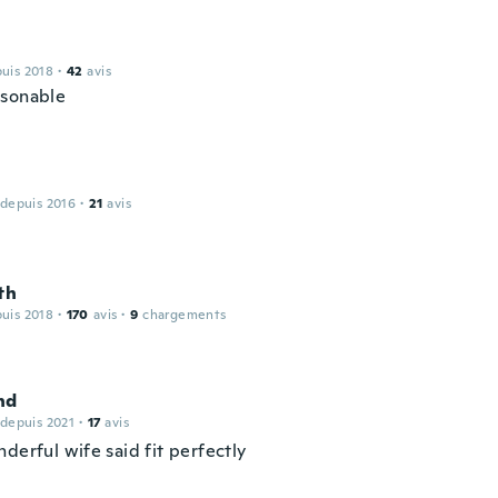
puis 2018
·
42
avis
sonable
 depuis 2016
·
21
avis
th
puis 2018
·
170
avis
·
9
chargements
nd
 depuis 2021
·
17
avis
derful wife said fit perfectly