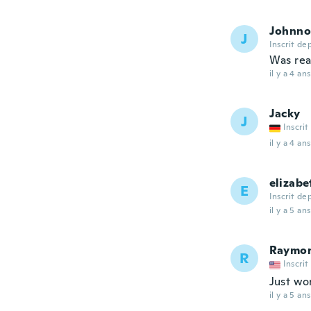
Johnno
J
Inscrit de
Was rea
il y a 4 ans
Jacky
J
Inscrit
il y a 4 ans
elizabe
E
Inscrit de
il y a 5 ans
Raymo
R
Inscrit
Just won
il y a 5 ans