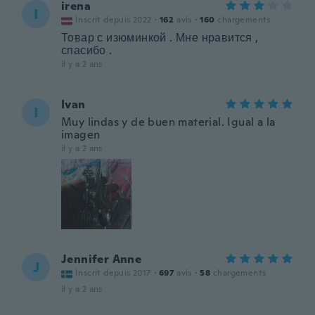
irena
I
Inscrit depuis 2022
·
162
avis
·
160
chargements
Товар с изюминкой . Мне нравится ,
спасибо .
il y a 2 ans
Ivan
I
Muy lindas y de buen material. Igual a la
imagen
il y a 2 ans
Jennifer Anne
J
Inscrit depuis 2017
·
697
avis
·
58
chargements
il y a 2 ans