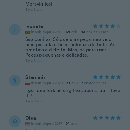
Meravigliosi
il y a 3 ans
Ivonete
I
Inscrit depuis 2016
·
54
avis
·
42
chargements
São bonitas. Só que uma peça, não veio
nem pintada e ficou bolinhas de tinta. Ao
tirar fica o defeito. Mas, dá para usar.
Peças pequenas e delicadas.
il y a 3 ans
Stanimir
S
Inscrit depuis 2020
·
23
avis
·
7
chargements
I got one fork among the spoons, but I love
it!!!
il y a 3 ans
Olga
O
Inscrit depuis 2017
·
94
avis