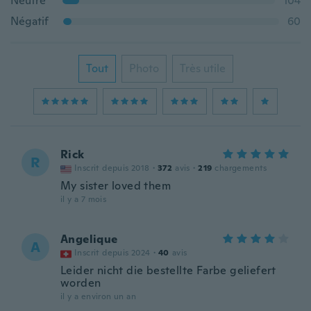
Neutre
104
Négatif
60
Tout
Photo
Très utile
Rick
R
Inscrit depuis 2018
·
372
avis
·
219
chargements
My sister loved them
il y a 7 mois
Angelique
A
Inscrit depuis 2024
·
40
avis
Leider nicht die bestellte Farbe geliefert
worden
il y a environ un an