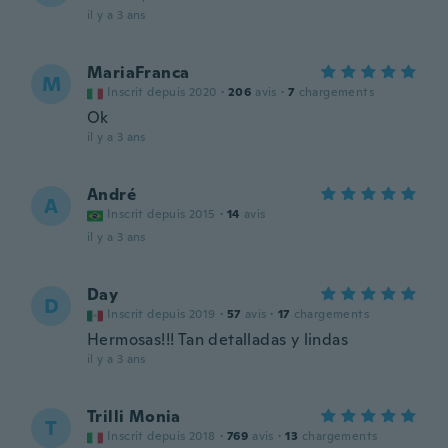
il y a 3 ans
MariaFranca
M
Inscrit depuis 2020
·
206
avis
·
7
chargements
Ok
il y a 3 ans
André
A
Inscrit depuis 2015
·
14
avis
il y a 3 ans
Day
D
Inscrit depuis 2019
·
57
avis
·
17
chargements
Hermosas!!! Tan detalladas y lindas
il y a 3 ans
Trilli Monia
T
Inscrit depuis 2018
·
769
avis
·
13
chargements