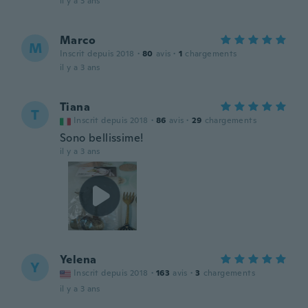
il y a 3 ans
Marco
M
Inscrit depuis 2018
·
80
avis
·
1
chargements
il y a 3 ans
Tiana
T
Inscrit depuis 2018
·
86
avis
·
29
chargements
Sono bellissime!
il y a 3 ans
Yelena
Y
Inscrit depuis 2018
·
163
avis
·
3
chargements
il y a 3 ans