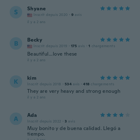
Shyane
S
Inscrit depuis 2020
·
9
avis
il y a 2 ans
Becky
B
Inscrit depuis 2019
·
175
avis
·
1
chargements
Beautiful...love these
il y a 2 ans
kim
K
Inscrit depuis 2018
·
534
avis
·
418
chargements
They are very heavy and strong enough
il y a 2 ans
Ada
A
Inscrit depuis 2022
·
3
avis
Muy bonito y de buena calidad. Llegó a
tiempo.