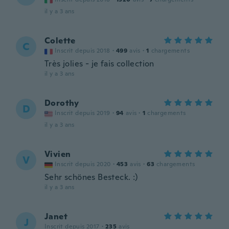
il y a 3 ans
Colette
C
Inscrit depuis 2018
·
499
avis
·
1
chargements
Très jolies - je fais collection
il y a 3 ans
Dorothy
D
Inscrit depuis 2019
·
94
avis
·
1
chargements
il y a 3 ans
Vivien
V
Inscrit depuis 2020
·
453
avis
·
63
chargements
Sehr schönes Besteck. :)
il y a 3 ans
Janet
J
Inscrit depuis 2017
·
235
avis