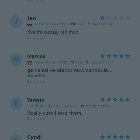
il y a 2 ans
Jan
J
Inscrit depuis 2021
·
116
avis
·
1
chargements
Kvalita naozaj nič moc.
il y a 2 ans
marcos
M
Inscrit depuis 2019
·
17
avis
·
9
chargements
geniales! vendedor recomendable...
⭐⭐⭐⭐⭐
il y a 2 ans
Tamzin
T
Inscrit depuis 2017
·
33
avis
·
11
chargements
Really cute I love them
il y a 2 ans
Cyndi