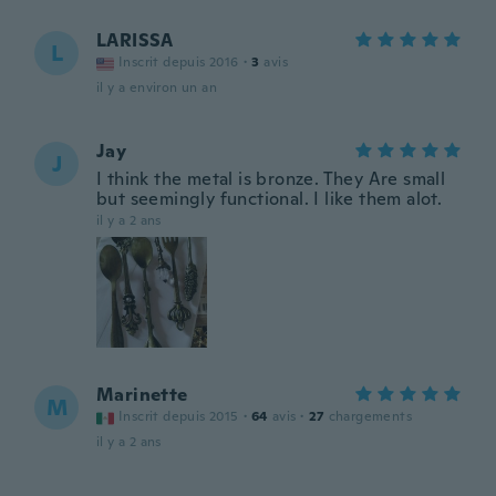
LARISSA
L
Inscrit depuis 2016
·
3
avis
il y a environ un an
Jay
J
I think the metal is bronze. They Are small
but seemingly functional. I like them alot.
il y a 2 ans
Marinette
M
Inscrit depuis 2015
·
64
avis
·
27
chargements
il y a 2 ans