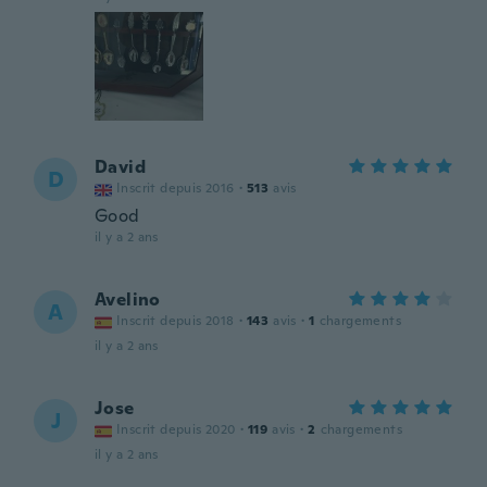
David
D
Inscrit depuis 2016
·
513
avis
Good
il y a 2 ans
Avelino
A
Inscrit depuis 2018
·
143
avis
·
1
chargements
il y a 2 ans
Jose
J
Inscrit depuis 2020
·
119
avis
·
2
chargements
il y a 2 ans