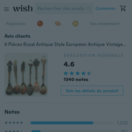
Connexion
Populaires
Vus récemment
Avis clients
6 Pièces Royal Antique Style Européen Antique Vintage Fleur de Grenade Fleur de Grenade Sculptée Cuillère à Thé Cuillère à Café Couverts de Table
ÉVALUATION GÉNÉRALE
4.6
1340 notes
Voir les détails du produit
Notes
1,023
153