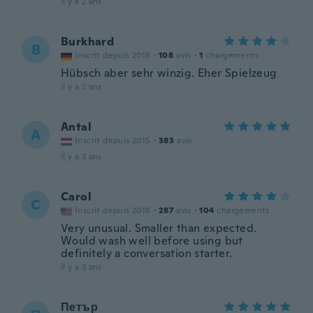
il y a 2 ans
Burkhard
B
Inscrit depuis 2018
·
108
avis
·
1
chargements
Hübsch aber sehr winzig. Eher Spielzeug
il y a 2 ans
Antal
A
Inscrit depuis 2015
·
383
avis
il y a 3 ans
Carol
C
Inscrit depuis 2018
·
287
avis
·
104
chargements
Very unusual. Smaller than expected.
Would wash well before using but
definitely a conversation starter.
il y a 3 ans
Петър