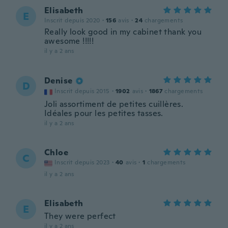
Elisabeth
E
Inscrit depuis 2020
·
156
avis
·
24
chargements
Really look good in my cabinet thank you
awesome !!!!!
il y a 2 ans
Denise
D
Inscrit depuis 2015
·
1902
avis
·
1867
chargements
Joli assortiment de petites cuillères.
Idéales pour les petites tasses.
il y a 2 ans
Chloe
C
Inscrit depuis 2023
·
40
avis
·
1
chargements
il y a 2 ans
Elisabeth
E
They were perfect
il y a 2 ans