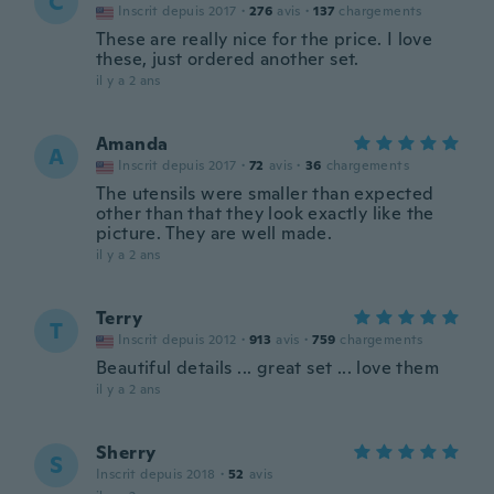
C
Inscrit depuis 2017
·
276
avis
·
137
chargements
These are really nice for the price. I love
these, just ordered another set.
il y a 2 ans
Amanda
A
Inscrit depuis 2017
·
72
avis
·
36
chargements
The utensils were smaller than expected
other than that they look exactly like the
picture. They are well made.
il y a 2 ans
Terry
T
Inscrit depuis 2012
·
913
avis
·
759
chargements
Beautiful details ... great set ... love them
il y a 2 ans
Sherry
S
Inscrit depuis 2018
·
52
avis