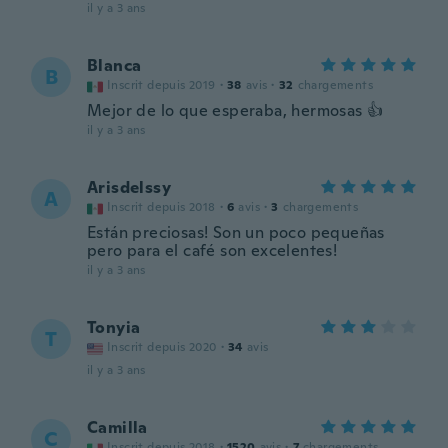
il y a 3 ans
Blanca
B
Inscrit depuis 2019
·
38
avis
·
32
chargements
Mejor de lo que esperaba, hermosas 👍
il y a 3 ans
Arisdelssy
A
Inscrit depuis 2018
·
6
avis
·
3
chargements
Están preciosas! Son un poco pequeñas
pero para el café son excelentes!
il y a 3 ans
Tonyia
T
Inscrit depuis 2020
·
34
avis
il y a 3 ans
Camilla
C
Inscrit depuis 2018
·
1520
avis
·
7
chargements