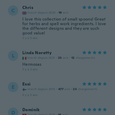
Chris
C
Inscrit depuis 2020
·
19
avis
I love this collection of small spoons! Great
for herbs and spell work ingredients. I love
the different designs and they are such
good value!
il y a 3 ans
Linda Noretty
L
Inscrit depuis 2021
·
23
avis
·
12
chargements
Hermosas
il y a 3 ans
Essi
E
Inscrit depuis 2015
·
477
avis
·
23
chargements
il y a 3 ans
Dominik
D
Inscrit depuis 2021
·
19
avis