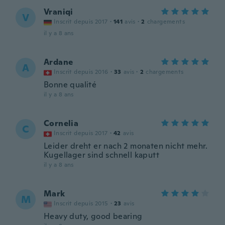
Vraniqi
V
Inscrit depuis 2017
·
141
avis
·
2
chargements
il y a 8 ans
Ardane
A
Inscrit depuis 2016
·
33
avis
·
2
chargements
Bonne qualité
il y a 8 ans
Cornelia
C
Inscrit depuis 2017
·
42
avis
Leider dreht er nach 2 monaten nicht mehr.
Kugellager sind schnell kaputt
il y a 8 ans
Mark
M
Inscrit depuis 2015
·
23
avis
Heavy duty, good bearing