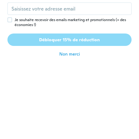
A
Inscrit depuis 2017
·
27
avis
·
3
chargements
il y a 8 ans
Je souhaite recevoir des emails marketing et promotionnels (= des
économies !)
Pascal
P
Inscrit depuis 2016
·
43
avis
·
1
chargements
Débloquer 15% de réduction
Ravi
il y a 8 ans
Non merci
Hodzic
H
Inscrit depuis 2016
·
102
avis
·
18
chargements
il y a 8 ans
claudemir
C
Inscrit depuis 2017
·
89
avis
·
32
chargements
Perfeito
il y a 8 ans
Elodie
E