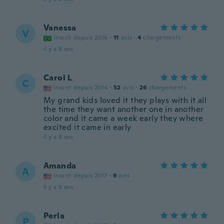
Vanessa
V
Inscrit depuis 2016
·
11
avis
·
4
chargements
il y a 8 ans
Carol L
C
Inscrit depuis 2014
·
52
avis
·
26
chargements
My grand kids loved it they plays with it all
the time they want another one in another
color and it came a week early they where
excited it came in early
il y a 8 ans
Amanda
A
Inscrit depuis 2017
·
9
avis
il y a 8 ans
Perla
P