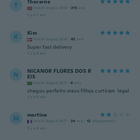
Thorarne
T
Inscrit depuis 2016
·
215
avis
il y a 7 ans
Kim
K
Inscrit depuis 2016
·
62
avis
Super fast delivery
il y a 8 ans
NICANOR FLORES DOS R
N
EIS
Inscrit depuis 2017
·
6
avis
chegou perfeito meus filhos curtiram legal
il y a 8 ans
martine
M
Inscrit depuis 2017
·
24
avis
·
12
chargements
il y a 8 ans