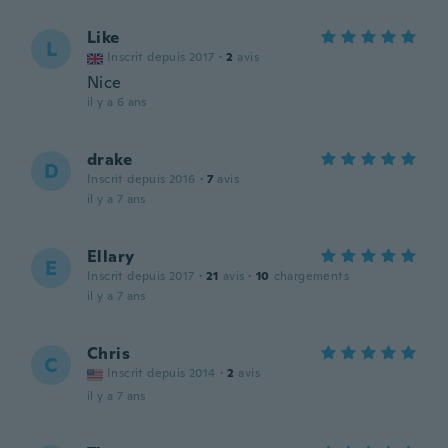
Like
L
Inscrit depuis 2017
·
2
avis
Nice
il y a 6 ans
drake
D
Inscrit depuis 2016
·
7
avis
il y a 7 ans
Ellary
E
Inscrit depuis 2017
·
21
avis
·
10
chargements
il y a 7 ans
Chris
C
Inscrit depuis 2014
·
2
avis
il y a 7 ans