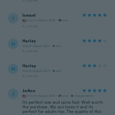
il y a 8 ans
Ismael
I
Inscrit depuis 2016
·
19
avis
il y a 8 ans
Harley
H
Inscrit depuis 2017
·
4
avis
il y a 8 ans
Harley
H
Inscrit depuis 2017
·
4
avis
il y a 8 ans
JoAnn
J
Inscrit depuis 2015
·
21
avis
·
8
chargements
Its perfect size and spins fast. Well worth
the purchase. My son loves it and its
perfect for adults too. The quality of this