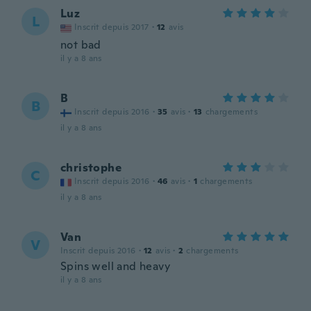
Luz
L
Inscrit depuis 2017
·
12
avis
not bad
il y a 8 ans
B
B
Inscrit depuis 2016
·
35
avis
·
13
chargements
il y a 8 ans
christophe
C
Inscrit depuis 2016
·
46
avis
·
1
chargements
il y a 8 ans
Van
V
Inscrit depuis 2016
·
12
avis
·
2
chargements
Spins well and heavy
il y a 8 ans