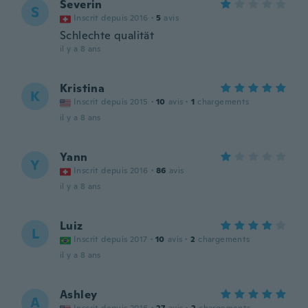
Severin
S
Inscrit depuis 2016
·
5
avis
Schlechte qualität
il y a 8 ans
Kristina
K
Inscrit depuis 2015
·
10
avis
·
1
chargements
il y a 8 ans
Yann
Y
Inscrit depuis 2016
·
86
avis
il y a 8 ans
Luiz
L
Inscrit depuis 2017
·
10
avis
·
2
chargements
il y a 8 ans
Ashley
A