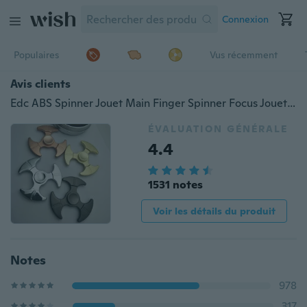
Connexion
Populaires
Vus récemment
Avis clients
Edc ABS Spinner Jouet Main Finger Spinner Focus Jouets Fidget ADHD Stress Reliever
ÉVALUATION GÉNÉRALE
4.4
1531 notes
Voir les détails du produit
Notes
978
317