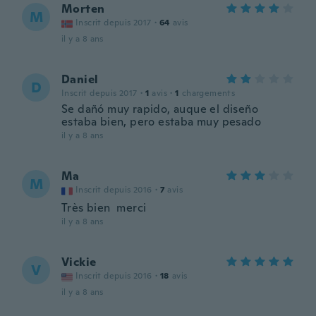
Morten
M
Inscrit depuis 2017
·
64
avis
il y a 8 ans
Daniel
D
Inscrit depuis 2017
·
1
avis
·
1
chargements
Se dañó muy rapido, auque el diseño
estaba bien, pero estaba muy pesado
il y a 8 ans
Ma
M
Inscrit depuis 2016
·
7
avis
Très bien merci
il y a 8 ans
Vickie
V
Inscrit depuis 2016
·
18
avis
il y a 8 ans