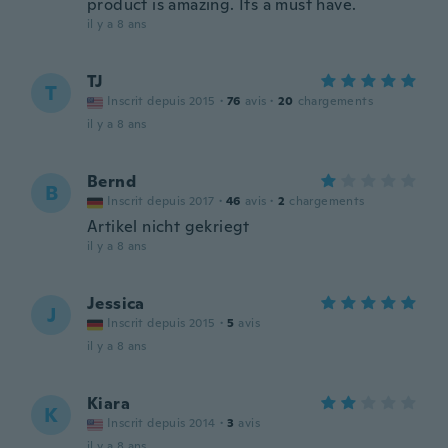
product is amazing. Its a must have.
il y a 8 ans
TJ
T
Inscrit depuis 2015
·
76
avis
·
20
chargements
il y a 8 ans
Bernd
B
Inscrit depuis 2017
·
46
avis
·
2
chargements
Artikel nicht gekriegt
il y a 8 ans
Jessica
J
Inscrit depuis 2015
·
5
avis
il y a 8 ans
Kiara
K
Inscrit depuis 2014
·
3
avis
il y a 8 ans