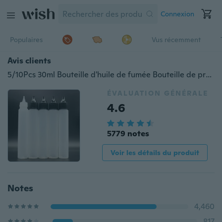
Connexion
Populaires
Vus récemment
Avis clients
5/10Pcs 30ml Bouteille d'huile de fumée Bouteille de précision à l'aiguille Bouteilles vides Bouteilles vides
ÉVALUATION GÉNÉRALE
4.6
5779 notes
Voir les détails du produit
Notes
4,460
817