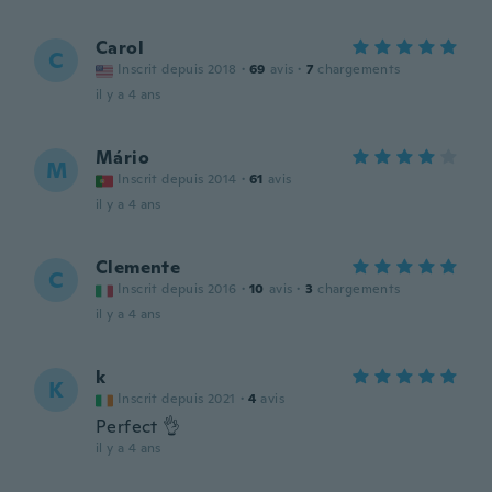
Carol
C
Inscrit depuis 2018
·
69
avis
·
7
chargements
il y a 4 ans
Mário
M
Inscrit depuis 2014
·
61
avis
il y a 4 ans
Clemente
C
Inscrit depuis 2016
·
10
avis
·
3
chargements
il y a 4 ans
k
K
Inscrit depuis 2021
·
4
avis
Perfect 👌
il y a 4 ans