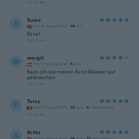
il y a 5 ans
Susie
S
Inscrit depuis 2016
·
49
avis
Great
il y a 5 ans
margit
M
Inscrit depuis 2018
·
4
avis
Kann ich bei meiner Acryl Malerei gut
gebrauchen
il y a 5 ans
Terry
T
Inscrit depuis 2018
·
55
avis
·
6
chargements
il y a 5 ans
Artúr
A
Inscrit depuis 2019
·
68
avis
·
37
chargements