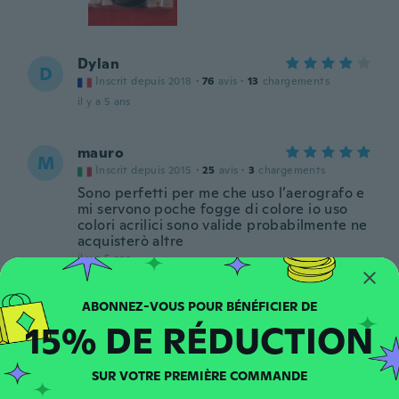
Dylan
D
Inscrit depuis 2018
·
76
avis
·
13
chargements
il y a 5 ans
mauro
M
Inscrit depuis 2015
·
25
avis
·
3
chargements
Sono perfetti per me che uso l’aerografo e
mi servono poche fogge di colore io uso
colori acrilici sono valide probabilmente ne
acquisterò altre
il y a 5 ans
Irida
I
15% DE RÉDUCTION
Inscrit depuis 2019
·
68
avis
·
14
chargements
il y a 5 ans
SUR VOTRE PREMIÈRE COMMANDE
Jeremy