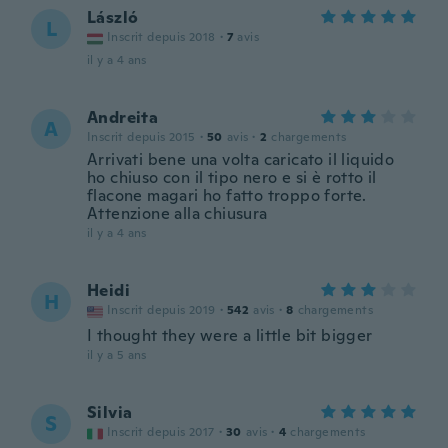
László
L
Inscrit depuis 2018
·
7
avis
il y a 4 ans
Andreita
A
Inscrit depuis 2015
·
50
avis
·
2
chargements
Arrivati bene una volta caricato il liquido
ho chiuso con il tipo nero e si è rotto il
flacone magari ho fatto troppo forte.
Attenzione alla chiusura
il y a 4 ans
Heidi
H
Inscrit depuis 2019
·
542
avis
·
8
chargements
I thought they were a little bit bigger
il y a 5 ans
Silvia
S
Inscrit depuis 2017
·
30
avis
·
4
chargements