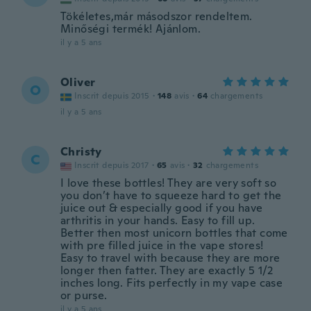
Tökéletes,már másodszor rendeltem.
Minőségi termék! Ajánlom.
il y a 5 ans
Oliver
O
Inscrit depuis 2015
·
148
avis
·
64
chargements
il y a 5 ans
Christy
C
Inscrit depuis 2017
·
65
avis
·
32
chargements
I love these bottles! They are very soft so
you don’t have to squeeze hard to get the
juice out & especially good if you have
arthritis in your hands. Easy to fill up.
Better then most unicorn bottles that come
with pre filled juice in the vape stores!
Easy to travel with because they are more
longer then fatter. They are exactly 5 1/2
inches long. Fits perfectly in my vape case
or purse.
il y a 5 ans