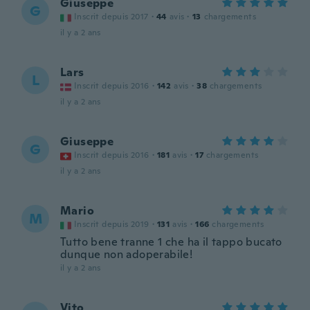
Giuseppe
G
Inscrit depuis 2017
·
44
avis
·
13
chargements
il y a 2 ans
Lars
L
Inscrit depuis 2016
·
142
avis
·
38
chargements
il y a 2 ans
Giuseppe
G
Inscrit depuis 2016
·
181
avis
·
17
chargements
il y a 2 ans
Mario
M
Inscrit depuis 2019
·
131
avis
·
166
chargements
Tutto bene tranne 1 che ha il tappo bucato
dunque non adoperabile!
il y a 2 ans
Vito