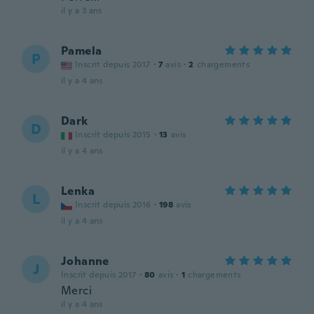
il y a 3 ans
Pamela
P
Inscrit depuis 2017
·
7
avis
·
2
chargements
il y a 4 ans
Dark
D
Inscrit depuis 2015
·
13
avis
il y a 4 ans
Lenka
L
Inscrit depuis 2016
·
198
avis
il y a 4 ans
Johanne
J
Inscrit depuis 2017
·
80
avis
·
1
chargements
Merci
il y a 4 ans