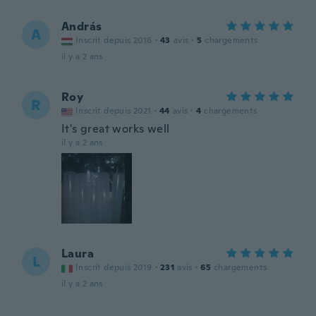
András
A
Inscrit depuis 2016
·
43
avis
·
5
chargements
il y a 2 ans
Roy
R
Inscrit depuis 2021
·
44
avis
·
4
chargements
It's great works well
il y a 2 ans
Laura
L
Inscrit depuis 2019
·
231
avis
·
65
chargements
il y a 2 ans