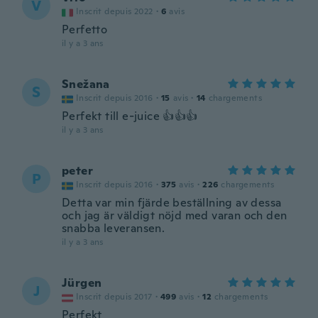
V
Inscrit depuis 2022
·
6
avis
Perfetto
il y a 3 ans
Snežana
S
Inscrit depuis 2016
·
15
avis
·
14
chargements
Perfekt till e-juice 👍👍👍
il y a 3 ans
peter
P
Inscrit depuis 2016
·
375
avis
·
226
chargements
Detta var min fjärde beställning av dessa
och jag är väldigt nöjd med varan och den
snabba leveransen.
il y a 3 ans
Jürgen
J
Inscrit depuis 2017
·
499
avis
·
12
chargements
Perfekt