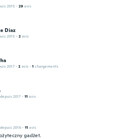
puis 2015
·
29
avis
e Diaz
puis 2015
·
2
avis
tha
puis 2017
·
2
avis
·
1
chargements
h
 depuis 2017
·
11
avis
 depuis 2016
·
11
avis
pożyteczny gadżet.