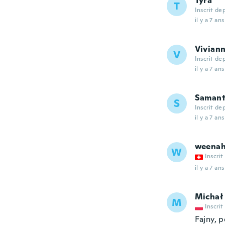
Tyra
T
Inscrit de
il y a 7 ans
Viviann
V
Inscrit de
il y a 7 ans
Saman
S
Inscrit de
il y a 7 ans
weena
W
Inscrit
il y a 7 ans
Michał
M
Inscrit
Fajny, 