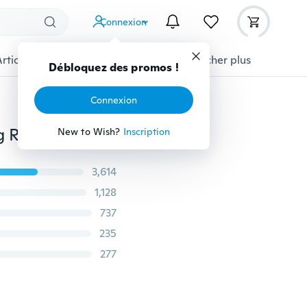
Connexion
Articles pour animaux domestiques
Afficher plus
Débloquez des promos !
Connexion
Nouveau Flippin 'Fantastic Crêperie Antiadhésive Egg Ring Maker Vu Tv Easy Fasy
New to Wish?
Inscription
3,614
1,128
737
235
277