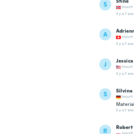
Stine
S
Inscrit
il y a 7 ans
Adrien
A
Inscrit
il y a 7 ans
Jessica
J
Inscrit
il y a 7 ans
Silvina
S
Inscrit
Material
il y a 7 ans
Robert
R
Inscrit