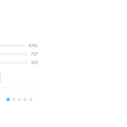
4742
737
512