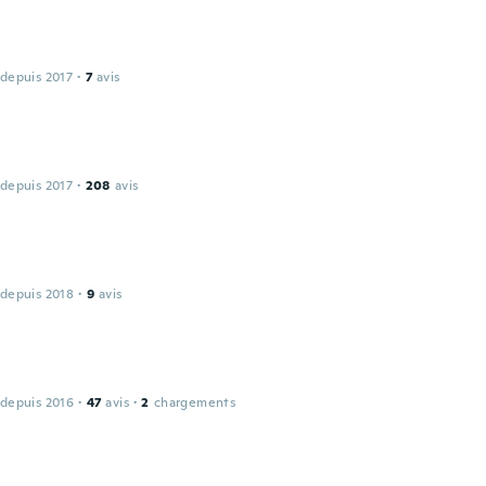
 depuis 2017
·
7
avis
 depuis 2017
·
208
avis
 depuis 2018
·
9
avis
 depuis 2016
·
47
avis
·
2
chargements