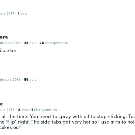
puis 2017
·
1
avis
iara
 depuis 2016
·
28
avis
·
26
chargements
isce bn
 depuis 2016
·
56
avis
le
puis 2018
·
2
avis
·
1
chargements
 all the time. You need to spray with oil to stop sticking. To
he ‘flip’ right. The side tabs get very hot so I use mits to ho
cakes out