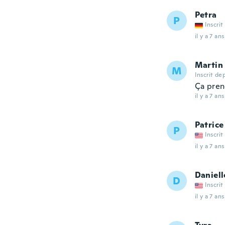
Petra
P
Inscrit
il y a 7 ans
Martin
M
Inscrit de
Ça pren
il y a 7 ans
Patrice
P
Inscrit
il y a 7 ans
Daniell
D
Inscrit
il y a 7 ans