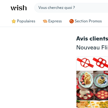
Jump to section
Populaires
Express
Section Promos
Avis client