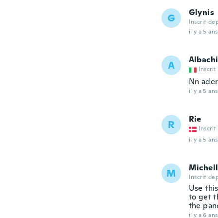
Glynis
G
Inscrit de
il y a 5 ans
Albach
A
Inscrit
Nn ader
il y a 5 ans
Rie
R
Inscrit
il y a 5 ans
Michel
M
Inscrit de
Use this
to get t
the pan
il y a 6 ans