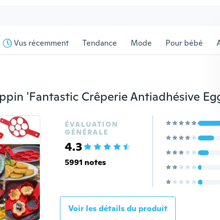
Vus récemment
Tendance
Mode
Pour bébé
s
ÉVALUATION
GÉNÉRALE
4.3
5991 notes
Voir les détails du produit