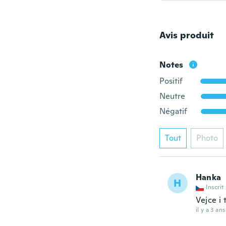
Avis produit
Notes
Positif
Neutre
Négatif
Tout
Photo
Hanka
H
Inscrit
Vejce i
il y a 3 ans