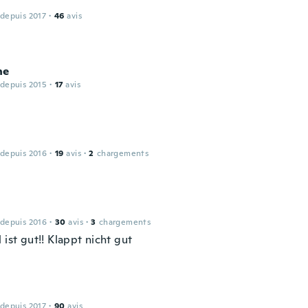
 depuis 2017
·
46
avis
ne
 depuis 2015
·
17
avis
 depuis 2016
·
19
avis
·
2
chargements
 depuis 2016
·
30
avis
·
3
chargements
 ist gut!! Klappt nicht gut
 depuis 2017
·
90
avis