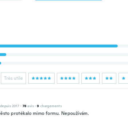
Très utile
 depuis 2017
·
78
avis
·
9
chargements
 těsto protékalo mimo formu. Nepoužívám.