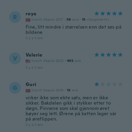
roya
R
Inscrit depuis 2017
·
59
avis
·
15
chargements
Fine, litt mindre i størrelsen enn det ses på
bildene
il y a 3 ans
Valerie
V
Inscrit depuis 2022
·
493
avis
il y a 3 ans
Guri
G
Inscrit depuis 2018
·
13
avis
virker ikke som ekte sølv, men er ikke
sikker. Bakdelen gikk i stykker etter to
døgn. Pinnene som skal gjennom øret
bøyer seg lett. Ørene på katten lager sår
på øreflippen.
il y a 3 ans