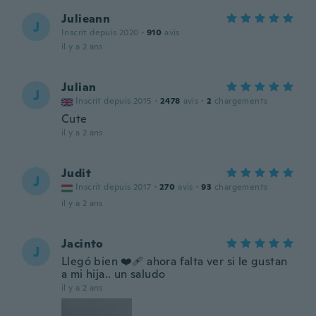
Julieann
J
Inscrit depuis 2020
·
910
avis
il y a 2 ans
Julian
J
Inscrit depuis 2015
·
2478
avis
·
2
chargements
Cute
il y a 2 ans
Judit
J
Inscrit depuis 2017
·
270
avis
·
93
chargements
il y a 2 ans
Jacinto
J
Llegó bien ❤️‍🩹 ahora falta ver si le gustan
a mi hija.. un saludo
il y a 2 ans