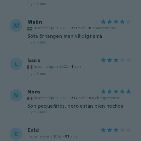
il y a 3 ans
Malin
M
Inscrit depuis 2017
·
231
avis
·
8
chargements
Söta örhängen men väldigt små.
il y a 3 ans
laura
L
Inscrit depuis 2022
·
1
avis
il y a 3 ans
Nora
N
Inscrit depuis 2017
·
277
avis
·
95
chargements
Son pequeñitos, pero están bien hechos
il y a 3 ans
Enid
E
Inscrit depuis 2016
·
81
avis