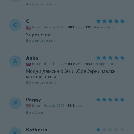
il y a environ un an
C
C
Inscrit depuis 2015
·
382
avis
·
171
chargements
Super cute
il y a environ un an
Anka
A
Inscrit depuis 2020
·
659
avis
·
598
chargements
Модни дамски обеци .Сребърни малки
матови котки.
il y a environ un an
Peggy
P
Inscrit depuis 2019
·
338
avis
il y a 2 ans
Katherin
K