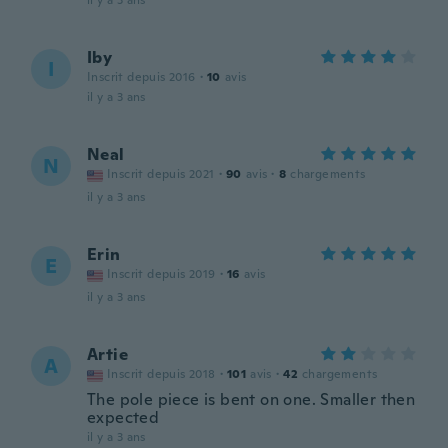
il y a 3 ans
Iby
I
Inscrit depuis 2016
·
10
avis
il y a 3 ans
Neal
N
Inscrit depuis 2021
·
90
avis
·
8
chargements
il y a 3 ans
Erin
E
Inscrit depuis 2019
·
16
avis
il y a 3 ans
Artie
A
Inscrit depuis 2018
·
101
avis
·
42
chargements
The pole piece is bent on one. Smaller then
expected
il y a 3 ans