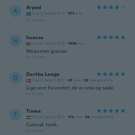
Arpad
A
Inscrit depuis 2017
·
873
avis
il y a 3 ans
huesos
H
Inscrit depuis 2019
·
1998
avis
Megustan gracias
il y a 3 ans
Dorthe Lange
D
Inscrit depuis 2017
·
43
avis
·
20
chargements
Lige som forventet, de er små og søde.
il y a 3 ans
Tímea
T
Inscrit depuis 2017
·
173
avis
·
48
chargements
Cukinak tunik.
il y a 3 ans