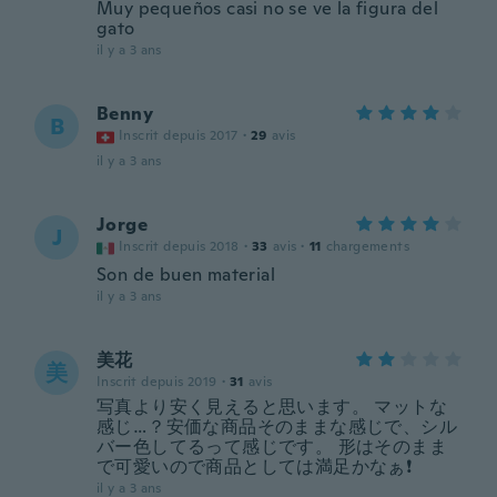
Muy pequeños casi no se ve la figura del
gato
il y a 3 ans
Benny
B
Inscrit depuis 2017
·
29
avis
il y a 3 ans
Jorge
J
Inscrit depuis 2018
·
33
avis
·
11
chargements
Son de buen material
il y a 3 ans
美花
美
Inscrit depuis 2019
·
31
avis
写真より安く見えると思います。 マットな
感じ…？安価な商品そのままな感じで、シル
バー色してるって感じです。 形はそのまま
で可愛いので商品としては満足かなぁ❗
il y a 3 ans