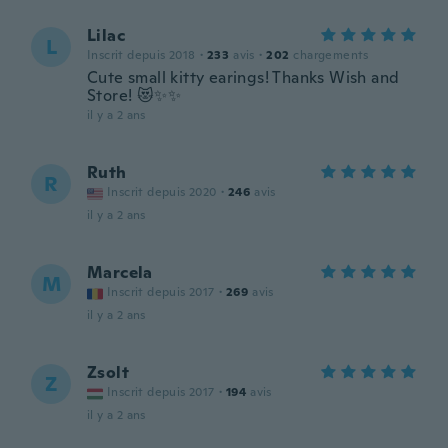
Lilac
L
Inscrit depuis 2018
·
233
avis
·
202
chargements
Cute small kitty earings! Thanks Wish and
Store! 😻✨✨
il y a 2 ans
Ruth
R
Inscrit depuis 2020
·
246
avis
il y a 2 ans
Marcela
M
Inscrit depuis 2017
·
269
avis
il y a 2 ans
Zsolt
Z
Inscrit depuis 2017
·
194
avis
il y a 2 ans