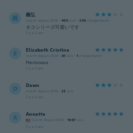
義弘
義
Inscrit depuis 2018
·
405
avis
·
239
chargements
ネコシリーズ可愛いです
il y a 3 ans
Elizabeth Cristina
E
Inscrit depuis 2020
·
61
avis
·
1
chargements
Hermosos
il y a 3 ans
Dawn
D
Inscrit depuis 2019
·
23
avis
il y a 3 ans
Annette
A
Inscrit depuis 2018
·
1097
avis
il y a 3 ans