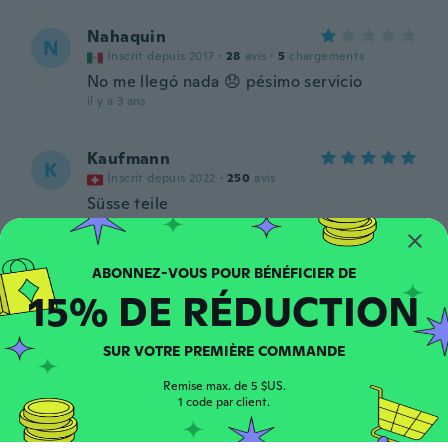
Nahaquin
N
Inscrit depuis 2017
·
28
avis
·
5
chargements
No me llegó nada 😞 pésimo servicio
il y a 3 ans
Kaufmann
K
Inscrit depuis 2022
·
250
avis
Süsse teile
il y a 4 ans
真一
真
15% DE RÉDUCTION
Inscrit depuis 2020
·
191
avis
·
1
chargements
il y a 4 ans
SUR VOTRE PREMIÈRE COMMANDE
Chandra
C
Remise max. de 5 $US.
Inscrit depuis 2018
·
2
avis
1 code par client.
il y a 4 ans