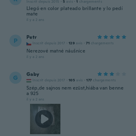
Inscrit depuis 2015
·
5
avis
·
1
chargements
Llegó en color plateado brillante y lo pedí
mate
il y a 2 ans
Petr
P
Inscrit depuis 2017
·
129
avis
·
71
chargements
Nerezové matné náušnice
il y a 2 ans
Gaby
G
Inscrit depuis 2017
·
105
avis
·
177
chargements
Szép,de sajnos nem ezüst,hiába van benne
a 925
il y a 2 ans