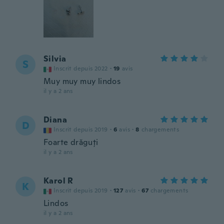
Silvia
S
Inscrit depuis 2022
·
19
avis
Muy muy muy lindos
il y a 2 ans
Diana
D
Inscrit depuis 2019
·
6
avis
·
8
chargements
Foarte drăguți
il y a 2 ans
Karol R
K
Inscrit depuis 2019
·
127
avis
·
67
chargements
Lindos
il y a 2 ans