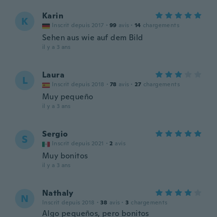
Karin
K
Inscrit depuis 2017
·
99
avis
·
14
chargements
Sehen aus wie auf dem Bild
il y a 3 ans
Laura
L
Inscrit depuis 2018
·
78
avis
·
27
chargements
Muy pequeño
il y a 3 ans
Sergio
S
Inscrit depuis 2021
·
2
avis
Muy bonitos
il y a 3 ans
Nathaly
N
Inscrit depuis 2018
·
38
avis
·
3
chargements
Algo pequeños, pero bonitos