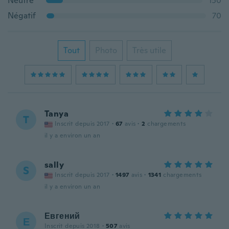
Neutre
150
Négatif
70
Tout
Photo
Très utile
Tanya
T
Inscrit depuis 2017
·
67
avis
·
2
chargements
il y a environ un an
sally
S
Inscrit depuis 2017
·
1497
avis
·
1341
chargements
il y a environ un an
Евгений
Е
Inscrit depuis 2018
·
507
avis