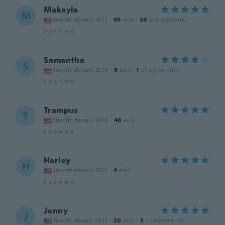
Makayla
M
Inscrit depuis 2017
·
49
avis
·
26
chargements
il y a 4 ans
Samantha
S
Inscrit depuis 2016
·
8
avis
·
1
chargements
il y a 4 ans
Trampus
T
Inscrit depuis 2018
·
48
avis
il y a 4 ans
Harley
H
Inscrit depuis 2021
·
4
avis
il y a 4 ans
Jenny
J
Inscrit depuis 2012
·
20
avis
·
5
chargements