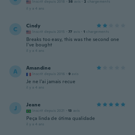
Inscrit depuis 2018
·
38
avis
·
2
chargements
il y a 4 ans
Cindy
C
Inscrit depuis 2015
·
77
avis
·
1
chargements
Breaks too easy, this was the second one
I've bought
il y a 4 ans
Amandine
A
Inscrit depuis 2016
·
9
avis
Je ne l'ai jamais recue
il y a 4 ans
Jeane
J
Inscrit depuis 2021
·
13
avis
Peça linda de ótima qualidade
il y a 4 ans