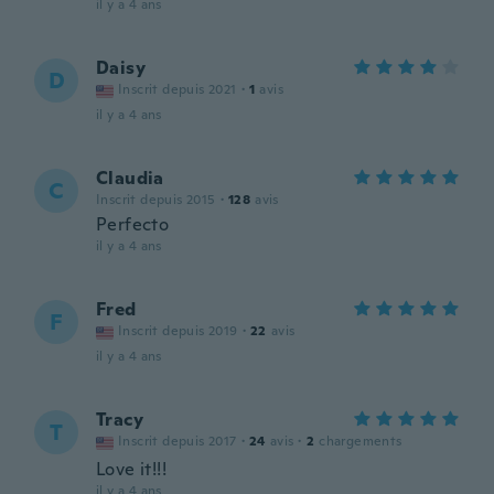
il y a 4 ans
Daisy
D
Inscrit depuis 2021
·
1
avis
il y a 4 ans
Claudia
C
Inscrit depuis 2015
·
128
avis
Perfecto
il y a 4 ans
Fred
F
Inscrit depuis 2019
·
22
avis
il y a 4 ans
Tracy
T
Inscrit depuis 2017
·
24
avis
·
2
chargements
Love it!!!
il y a 4 ans