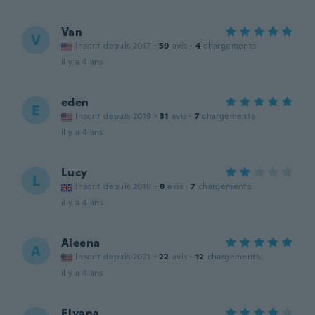
Van
V
Inscrit depuis 2017
·
59
avis
·
4
chargements
il y a 4 ans
eden
E
Inscrit depuis 2019
·
31
avis
·
7
chargements
il y a 4 ans
Lucy
L
Inscrit depuis 2018
·
8
avis
·
7
chargements
il y a 4 ans
Aleena
A
Inscrit depuis 2021
·
22
avis
·
12
chargements
il y a 4 ans
Elyana