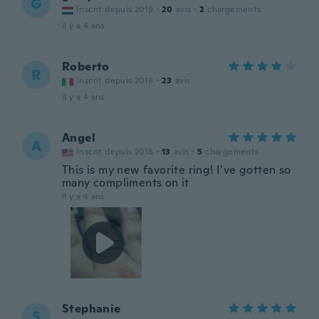
G
Inscrit depuis 2019
·
20
avis
·
2
chargements
il y a 4 ans
Roberto
R
Inscrit depuis 2018
·
23
avis
il y a 4 ans
Angel
A
Inscrit depuis 2018
·
13
avis
·
5
chargements
This is my new favorite ring! I’ve gotten so
many compliments on it
il y a 4 ans
Stephanie
S