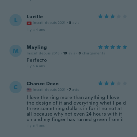
Lucille
L
Inscrit depuis 2021
·
3
avis
il y a 4 ans
Mayling
M
Inscrit depuis 2018
·
19
avis
·
8
chargements
Perfecto
il y a 4 ans
Chance Dean
C
Inscrit depuis 2021
·
7
avis
I love the ring more than anything I love
the design of it and everything what I paid
three something dollars in for it no not at
all because why not even 24 hours with it
on and my finger has turned green from it
il y a 4 ans