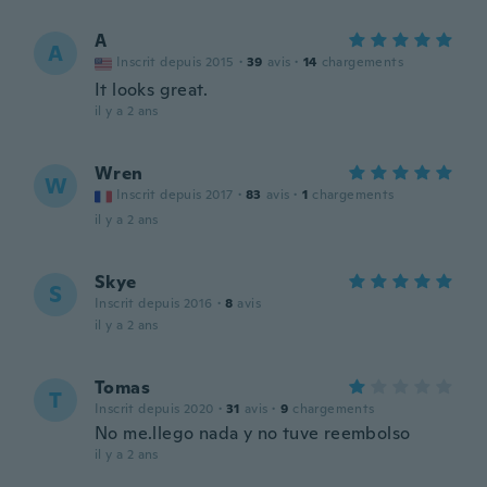
A
A
Inscrit depuis 2015
·
39
avis
·
14
chargements
It looks great.
il y a 2 ans
Wren
W
Inscrit depuis 2017
·
83
avis
·
1
chargements
il y a 2 ans
Skye
S
Inscrit depuis 2016
·
8
avis
il y a 2 ans
Tomas
T
Inscrit depuis 2020
·
31
avis
·
9
chargements
No me.llego nada y no tuve reembolso
il y a 2 ans