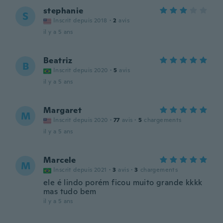
stephanie
S
Inscrit depuis 2018
·
2
avis
il y a 5 ans
Beatriz
B
Inscrit depuis 2020
·
5
avis
il y a 5 ans
Margaret
M
Inscrit depuis 2020
·
77
avis
·
5
chargements
il y a 5 ans
Marcele
M
Inscrit depuis 2021
·
3
avis
·
3
chargements
ele é lindo porém ficou muito grande kkkk
mas tudo bem
il y a 5 ans