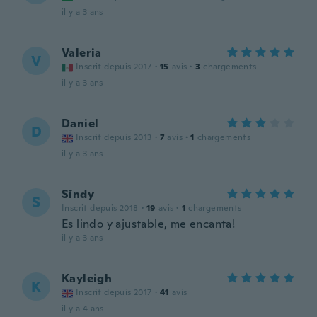
il y a 3 ans
Valeria
V
Inscrit depuis 2017
·
15
avis
·
3
chargements
il y a 3 ans
Daniel
D
Inscrit depuis 2013
·
7
avis
·
1
chargements
il y a 3 ans
Sĭndy
S
Inscrit depuis 2018
·
19
avis
·
1
chargements
Es lindo y ajustable, me encanta!
il y a 3 ans
Kayleigh
K
Inscrit depuis 2017
·
41
avis
il y a 4 ans