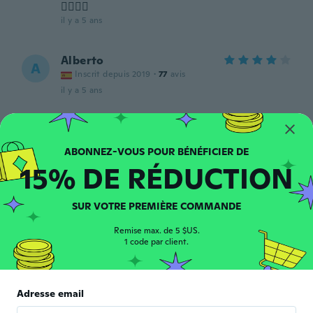
👍🏼👍🏼
il y a 5 ans
Alberto
A
Inscrit depuis 2019
·
77
avis
il y a 5 ans
Judy
J
Inscrit depuis 2019
·
266
avis
il y a 5 ans
15% DE RÉDUCTION
Roisin
R
SUR VOTRE PREMIÈRE COMMANDE
Inscrit depuis 2018
·
47
avis
·
41
chargements
One of the best things I've ever got on
Remise max. de 5 $US.
1 code par client.
wish! So cute and so different, I love it!
il y a 5 ans
Adresse email
三七絵
三
Inscrit depuis 2018
·
30
avis
·
3
chargements