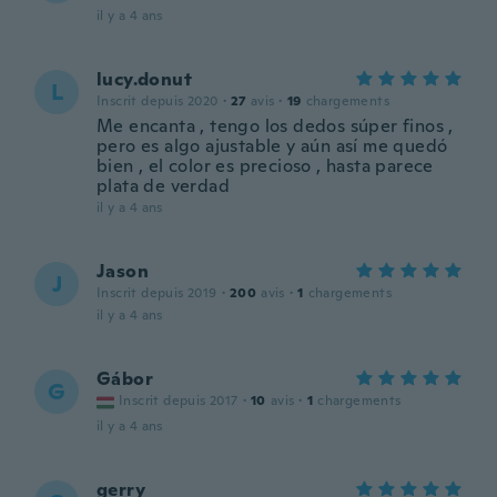
il y a 4 ans
lucy.donut
L
Inscrit depuis 2020
·
27
avis
·
19
chargements
Me encanta , tengo los dedos súper finos ,
pero es algo ajustable y aún así me quedó
bien , el color es precioso , hasta parece
plata de verdad
il y a 4 ans
Jason
J
Inscrit depuis 2019
·
200
avis
·
1
chargements
il y a 4 ans
Gábor
G
Inscrit depuis 2017
·
10
avis
·
1
chargements
il y a 4 ans
gerry