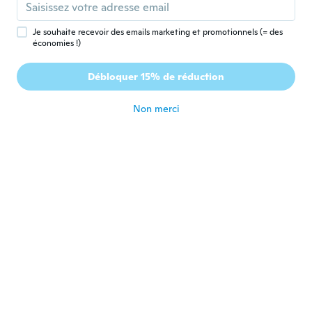
il y a 5 ans
Je souhaite recevoir des emails marketing et promotionnels (= des
économies !)
Caren
C
Inscrit depuis 2020
·
25
avis
Débloquer 15% de réduction
Not great quality
il y a 5 ans
Non merci
Lauren
L
Inscrit depuis 2021
·
13
avis
It's bent not like the picture
il y a 5 ans
Jamie
J
Inscrit depuis 2020
·
5
avis
Horrible. Broke a few hours after receiving
and not even 24 hours later its turning
color.
il y a 5 ans