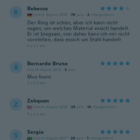
Rebecca
R
Inscrit depuis 2019
·
70
avis
·
2
chargements
Der Ring ist schön, aber ich kann nicht
sagen, um welches Material essich handelt.
Er ist biegsam, von daher kann ich mir nicht
vorstellen, dass essich um Stahl handelt
il y a 3 ans
Bernardo Bruno
B
Inscrit depuis 2019
·
5
avis
Muy buno
il y a 3 ans
Zahquan
Z
Inscrit depuis 2016
·
24
avis
·
14
chargements
il y a 3 ans
Sergio
S
Inscrit depuis 2017
·
26
avis
·
1
chargements