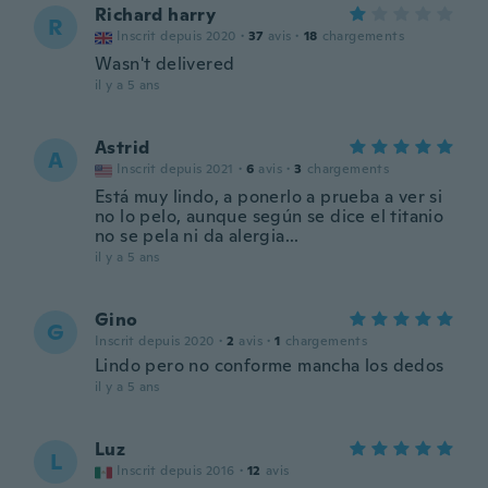
Richard harry
R
Inscrit depuis 2020
·
37
avis
·
18
chargements
Wasn't delivered
il y a 5 ans
Astrid
A
Inscrit depuis 2021
·
6
avis
·
3
chargements
Está muy lindo, a ponerlo a prueba a ver si
no lo pelo, aunque según se dice el titanio
no se pela ni da alergia...
il y a 5 ans
Gino
G
Inscrit depuis 2020
·
2
avis
·
1
chargements
Lindo pero no conforme mancha los dedos
il y a 5 ans
Luz
L
Inscrit depuis 2016
·
12
avis