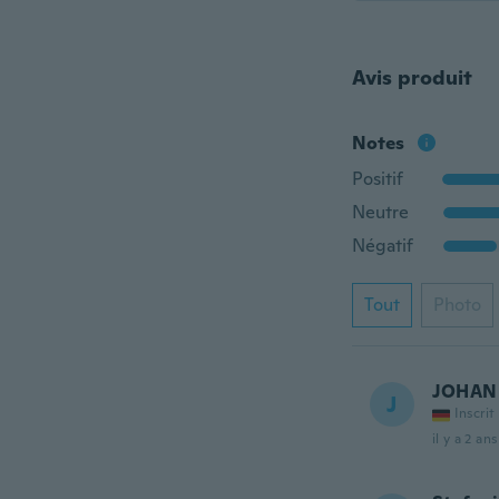
Avis produit
Notes
Positif
Neutre
Négatif
Tout
Photo
JOHAN
J
Inscrit
il y a 2 ans