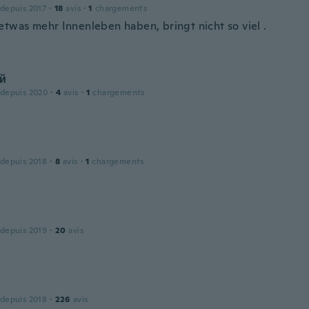
 depuis 2017
·
18
avis
·
1
chargements
etwas mehr Innenleben haben, bringt nicht so viel .
й
 depuis 2020
·
4
avis
·
1
chargements
 depuis 2018
·
8
avis
·
1
chargements
 depuis 2019
·
20
avis
 depuis 2018
·
226
avis