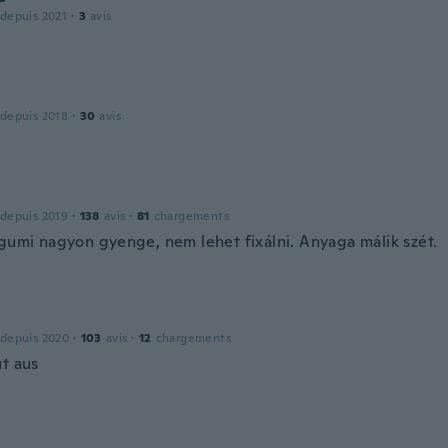
 depuis 2021
·
3
avis
 depuis 2018
·
30
avis
 depuis 2019
·
138
avis
·
81
chargements
 gumi nagyon gyenge, nem lehet fixálni. Anyaga málik szét.
 depuis 2020
·
103
avis
·
12
chargements
ut aus