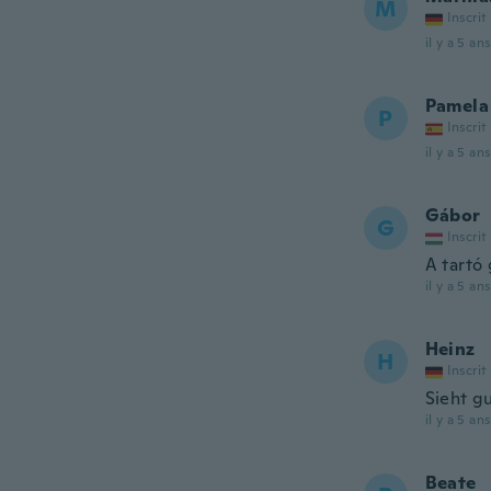
M
Inscrit
il y a 5 ans
Pamela
P
Inscrit
il y a 5 ans
Gábor
G
Inscrit
A tartó
il y a 5 ans
Heinz
H
Inscrit
Sieht g
il y a 5 ans
Beate