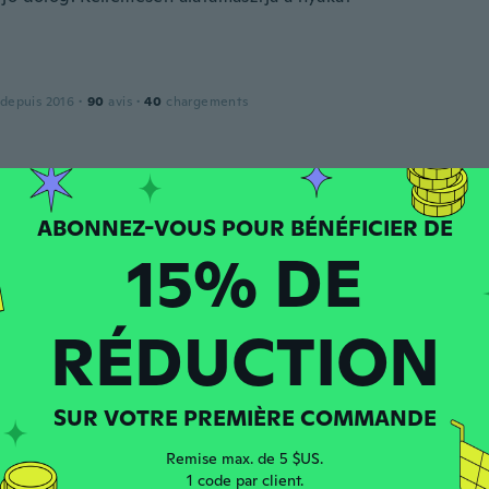
 depuis 2016
·
90
avis
·
40
chargements
 depuis 2020
·
13
avis
15% DE
puis 2018
·
39
avis
RÉDUCTION
SUR VOTRE PREMIÈRE COMMANDE
 depuis 2020
·
3
avis
a
Remise max. de 5 $US.
1 code par client.