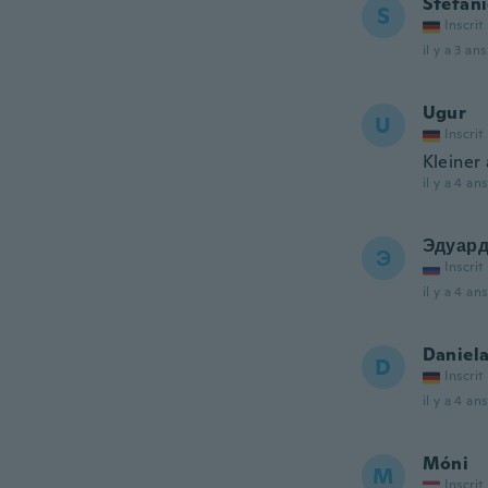
Stefan
S
Inscrit
il y a 3 ans
Ugur
U
Inscrit
Kleiner
il y a 4 ans
Эдуар
Э
Inscrit
il y a 4 ans
Daniel
D
Inscrit
il y a 4 ans
Móni
M
Inscrit