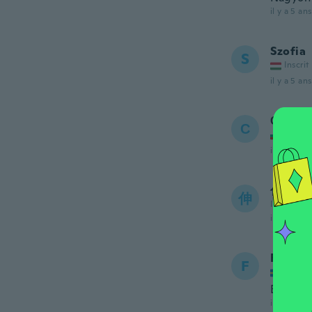
il y a 5 ans
Szofia
S
Inscrit
il y a 5 ans
Синан
С
Inscrit
il y a 5 ans
伸介
伸
Inscrit de
il y a 5 ans
Fredrik
F
Inscrit
Bara br
il y a 5 ans