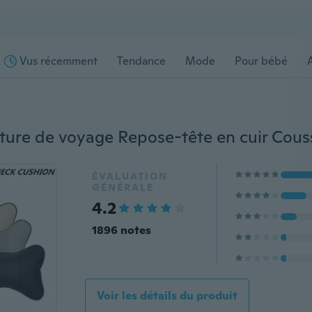
Vus récemment
Tendance
Mode
Pour bébé
s
ÉVALUATION
GÉNÉRALE
4.2
1896 notes
Voir les détails du produit