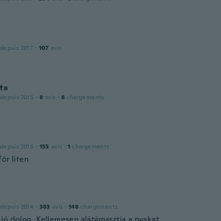
 depuis 2017
·
107
avis
ta
 depuis 2015
·
8
avis
·
8
chargements
 depuis 2016
·
155
avis
·
1
chargements
ör liten
 depuis 2014
·
383
avis
·
148
chargements
jó dolog. Kellemesen alátámasztja a nyakat