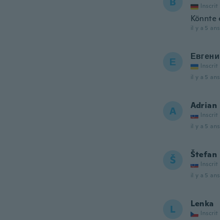
B
Inscrit
Könnte 
il y a 5 ans
Евгени
Е
Inscrit
il y a 5 ans
Adrian
A
Inscrit
il y a 5 ans
Štefan
Š
Inscrit
il y a 5 ans
Lenka
L
Inscrit