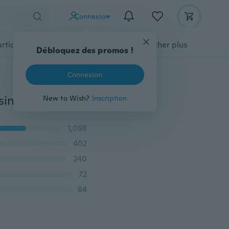
Connexion
Articles pour animaux domestiques
Afficher plus
Débloquez des promos !
Connexion
Siège de voiture de voyage Repose-tête en cuir Coussin d'appui-tête Oreiller Auto Intérieur de voiture FOURNITURES
New to Wish?
Inscription
1,098
402
240
72
84