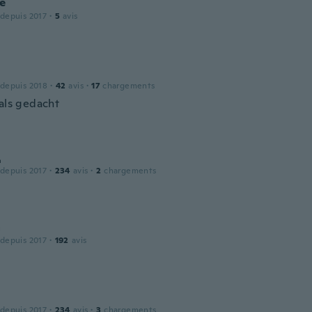
ie
 depuis 2017
·
5
avis
 depuis 2018
·
42
avis
·
17
chargements
 als gedacht
д
 depuis 2017
·
234
avis
·
2
chargements
a
 depuis 2017
·
192
avis
 depuis 2017
·
234
avis
·
3
chargements