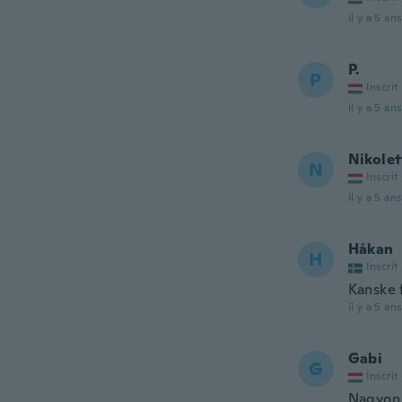
il y a 5 ans
P.
P
Inscrit
il y a 5 ans
Nikolet
N
Inscrit
il y a 5 ans
Håkan
H
Inscrit
Kanske f
il y a 5 ans
Gabi
G
Inscrit
Nagyon 