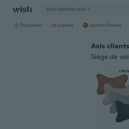
Jump to section
Populaires
Express
Section Promos
Avis client