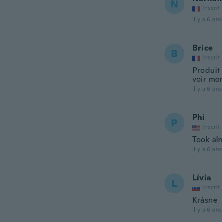
N
Inscrit
il y a 6 ans
Brice
B
Inscrit
Produit
voir mon
il y a 6 ans
Phi
P
Inscrit
Took al
il y a 6 ans
Lívia
L
Inscrit
Krásne
il y a 6 ans