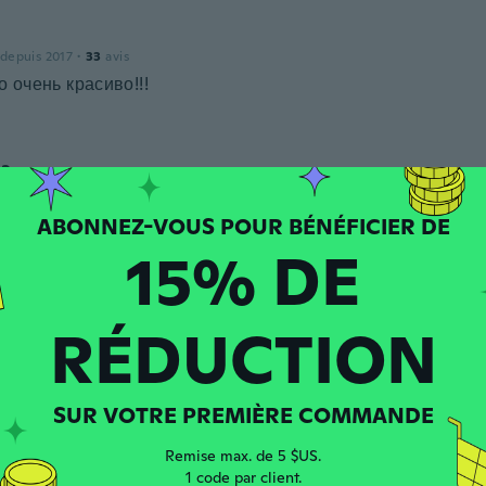
 depuis 2017
·
33
avis
 очень красиво!!!
ia
 depuis 2017
·
20
avis
15% DE
e
 depuis 2016
·
939
avis
RÉDUCTION
 depuis 2018
·
26
avis
SUR VOTRE PREMIÈRE COMMANDE
Remise max. de 5 $US.
1 code par client.