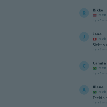
Rikke
R
Inscrit
il y a 6 ans
Jane
J
Inscrit
Sieht s
il y a 6 ans
Camila
C
Inscrit
il y a 6 ans
Alane
A
Inscrit
Tecido 
il y a 6 ans