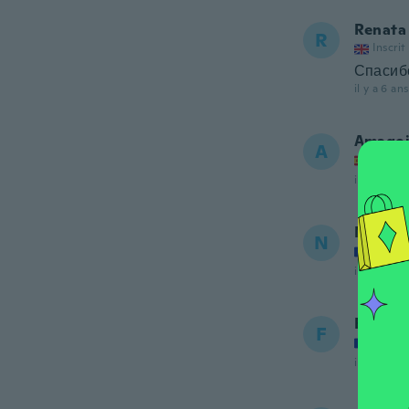
Renata
R
Inscrit
Спасибо
il y a 6 ans
Amago
A
Inscrit
il y a 6 ans
Noemi
N
Inscrit
il y a 6 ans
Fleur
F
Inscrit
il y a 6 ans