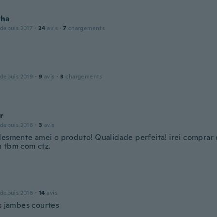
tha
 depuis 2017
·
24
avis
·
7
chargements
 depuis 2019
·
9
avis
·
3
chargements
r
 depuis 2016
·
3
avis
lesmente amei o produto! Qualidade perfeita! irei comprar 
 tbm com ctz.
 depuis 2016
·
14
avis
is jambes courtes