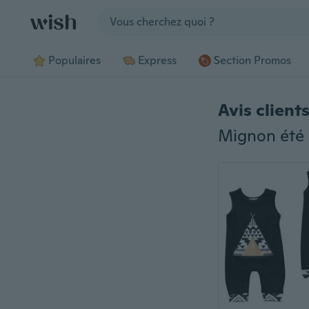
Jump to section
Populaires
Express
Section Promos
Avis client