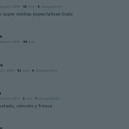
 depuis 2018
·
10
avis
·
4
chargements
 super minhas expectativas lindo
a
 depuis 2018
·
44
avis
te
puis 2018
·
52
avis
·
4
chargements
a
 depuis 2017
·
2
avis
·
1
chargements
ustado, cómodo y fresco
ie