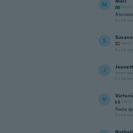
Mari
M
Inscrit
Atendeu
il y a 6 ans
Susann
S
Inscrit
il y a 6 ans
Jeanet
J
Inscrit de
il y a 6 ans
Victori
V
Inscrit
Nada aj
il y a 6 ans
Nathal