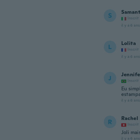
Saman
S
Inscrit
il y a 6 ans
Lolita
L
Inscrit
il y a 6 ans
Jennife
J
Inscrit
Eu simp
estampa
il y a 6 ans
Rachel
R
Inscrit
Joli ma
il y a 6 ans