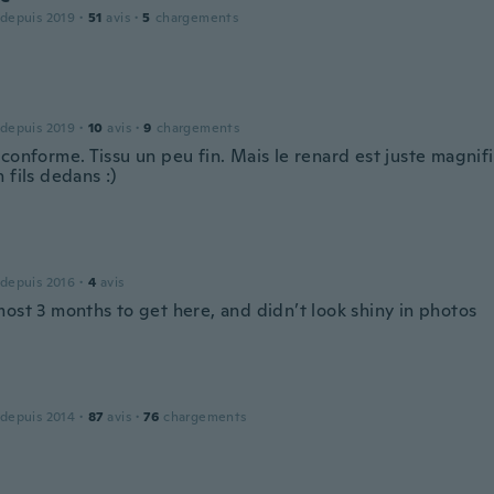
 depuis 2019
·
51
avis
·
5
chargements
 depuis 2019
·
10
avis
·
9
chargements
 conforme. Tissu un peu fin. Mais le renard est juste magnif
 fils dedans :)
 depuis 2016
·
4
avis
most 3 months to get here, and didn’t look shiny in photos
 depuis 2014
·
87
avis
·
76
chargements