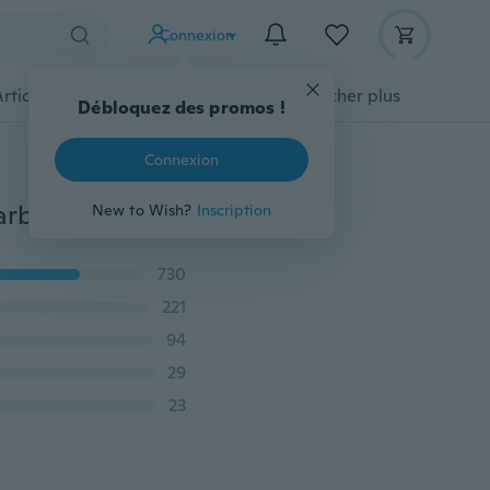
Connexion
Articles pour animaux domestiques
Afficher plus
Débloquez des promos !
Connexion
Mignon été bébé garçons filles infantile vêtements barboteuse combinaison une pièces tenues 0-24 mois
New to Wish?
Inscription
730
221
94
29
23