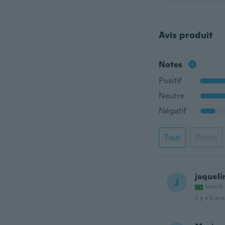
Avis produit
Notes
Positif
Neutre
Négatif
Tout
Photo
jaqueli
J
Inscrit
il y a 5 ans