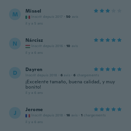
Misael
M
Inscrit depuis 2017
·
50
avis
il y a 5 ans
Nárcisz
N
Inscrit depuis 2016
·
10
avis
il y a 6 ans
Dayren
D
Inscrit depuis 2018
·
6
avis
·
6
chargements
¡Excelente tamaño, buena calidad, y muy
bonito!
il y a 6 ans
Jerome
J
Inscrit depuis 2018
·
16
avis
·
1
chargements
il y a 6 ans