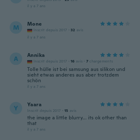
il y a 7 ans
Mone
M
Inscrit depuis 2017
·
32
avis
il y a 7 ans
Annika
A
Inscrit depuis 2017
·
16
avis
·
7
chargements
Tolle hülle ist bei samsung aus silikon und
sieht etwas anderes aus aber trotzdem
schön
il y a 7 ans
Yaara
Y
Inscrit depuis 2017
·
15
avis
the image a little blurry... its ok other than
that
il y a 7 ans