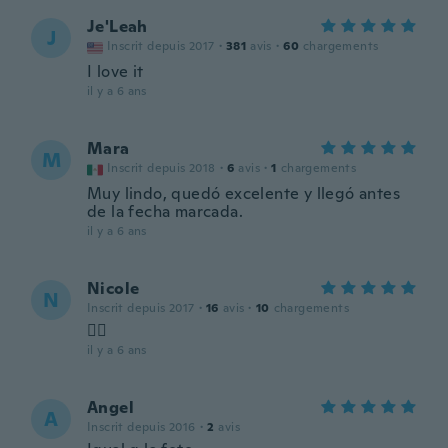
Je'Leah
J
Inscrit depuis 2017
·
381
avis
·
60
chargements
I love it
il y a 6 ans
Mara
M
Inscrit depuis 2018
·
6
avis
·
1
chargements
Muy lindo, quedó excelente y llegó antes
de la fecha marcada.
il y a 6 ans
Nicole
N
Inscrit depuis 2017
·
16
avis
·
10
chargements
👌🏻
il y a 6 ans
Angel
A
Inscrit depuis 2016
·
2
avis