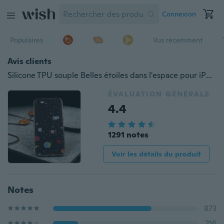
Connexion
Populaires
Vus récemment
Avis clients
Silicone TPU souple Belles étoiles dans l'espace pour iPhone X 8 4 4S 5 5S SE 5C 6 6S 7 Plus Coque pour Samsung Galaxy S3 S4 S5 S6 S7 Edge S9 Plus A3 A5 J3 J5 J7 2015 2016 2017 Note 3 4 7 8 Core Prime Grand Prime Retour Coque Fundas
ÉVALUATION GÉNÉRALE
4.4
1291 notes
Voir les détails du produit
Notes
873
216