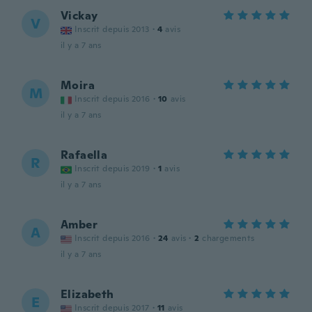
Vickay
V
Inscrit depuis 2013
·
4
avis
il y a 7 ans
Moira
M
Inscrit depuis 2016
·
10
avis
il y a 7 ans
Rafaella
R
Inscrit depuis 2019
·
1
avis
il y a 7 ans
Amber
A
Inscrit depuis 2016
·
24
avis
·
2
chargements
il y a 7 ans
Elizabeth
E
Inscrit depuis 2017
·
11
avis