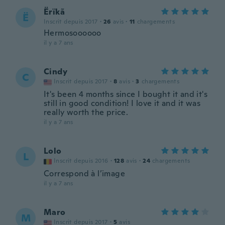
Ërïkã
Ë
Inscrit depuis 2017
·
26
avis
·
11
chargements
Hermosoooooo
il y a 7 ans
Cindy
C
Inscrit depuis 2017
·
8
avis
·
3
chargements
It's been 4 months since I bought it and it's
still in good condition! I love it and it was
really worth the price.
il y a 7 ans
Lolo
L
Inscrit depuis 2016
·
128
avis
·
24
chargements
Correspond à l’image
il y a 7 ans
Maro
M
Inscrit depuis 2017
·
5
avis