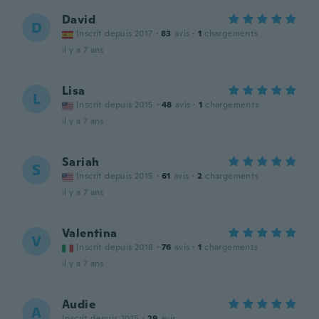
David
D
Inscrit depuis 2017
·
83
avis
·
1
chargements
il y a 7 ans
Lisa
L
Inscrit depuis 2015
·
48
avis
·
1
chargements
il y a 7 ans
Sariah
S
Inscrit depuis 2015
·
61
avis
·
2
chargements
il y a 7 ans
Valentina
V
Inscrit depuis 2018
·
76
avis
·
1
chargements
il y a 7 ans
Audie
A
Inscrit depuis 2015
·
29
avis