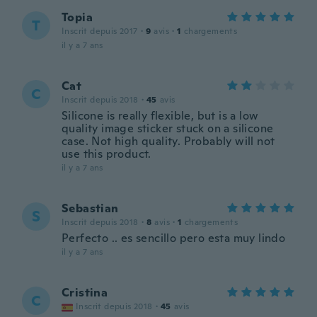
Topia
T
Inscrit depuis 2017
·
9
avis
·
1
chargements
il y a 7 ans
Cat
C
Inscrit depuis 2018
·
45
avis
Silicone is really flexible, but is a low
quality image sticker stuck on a silicone
case. Not high quality. Probably will not
use this product.
il y a 7 ans
Sebastian
S
Inscrit depuis 2018
·
8
avis
·
1
chargements
Perfecto .. es sencillo pero esta muy lindo
il y a 7 ans
Cristina
C
Inscrit depuis 2018
·
45
avis