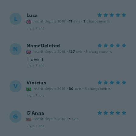
Luca
L
Inscrit depuis 2018
·
11
avis
·
2
chargements
il y a 7 ans
NameDeleted
N
Inscrit depuis 2018
·
127
avis
·
1
chargements
I love it
il y a 7 ans
Vinícius
V
Inscrit depuis 2019
·
30
avis
·
1
chargements
il y a 7 ans
G'Anna
G
Inscrit depuis 2018
·
1
avis
il y a 7 ans