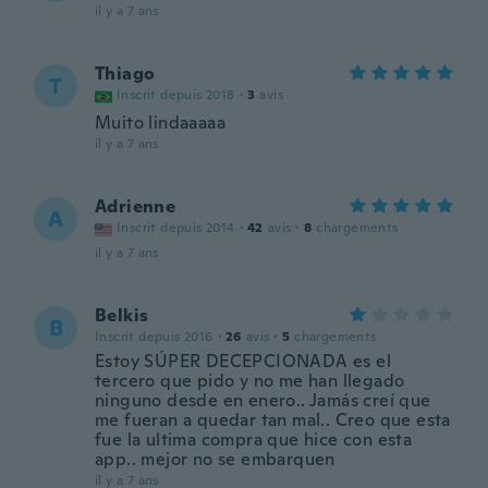
il y a 7 ans
Thiago
T
Inscrit depuis 2018
·
3
avis
Muito lindaaaaa
il y a 7 ans
Adrienne
A
Inscrit depuis 2014
·
42
avis
·
8
chargements
il y a 7 ans
Belkis
B
Inscrit depuis 2016
·
26
avis
·
5
chargements
Estoy SÚPER DECEPCIONADA es el
tercero que pido y no me han llegado
ninguno desde en enero.. Jamás creí que
me fueran a quedar tan mal.. Creo que esta
fue la ultima compra que hice con esta
app.. mejor no se embarquen
il y a 7 ans