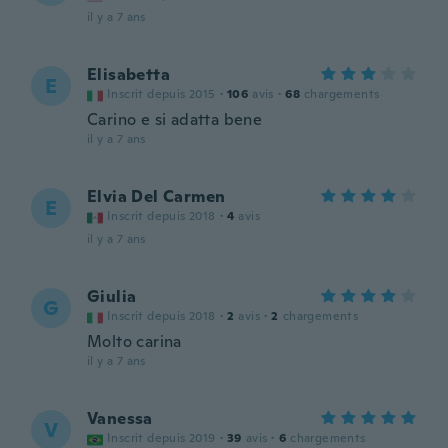
il y a 7 ans
Elisabetta
E
Inscrit depuis 2015
·
106
avis
·
68
chargements
Carino e si adatta bene
il y a 7 ans
Elvia Del Carmen
E
Inscrit depuis 2018
·
4
avis
il y a 7 ans
Giulia
G
Inscrit depuis 2018
·
2
avis
·
2
chargements
Molto carina
il y a 7 ans
Vanessa
V
Inscrit depuis 2019
·
39
avis
·
6
chargements