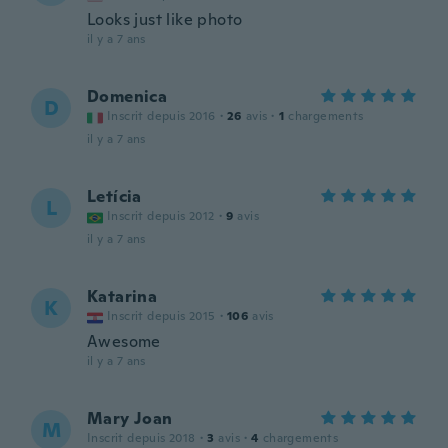
Looks just like photo
il y a 7 ans
Domenica
D
Inscrit depuis 2016
·
26
avis
·
1
chargements
il y a 7 ans
Letícia
L
Inscrit depuis 2012
·
9
avis
il y a 7 ans
Katarina
K
Inscrit depuis 2015
·
106
avis
Awesome
il y a 7 ans
Mary Joan
M
Inscrit depuis 2018
·
3
avis
·
4
chargements