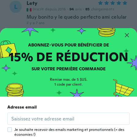
Lety
L
Inscrit depuis 2016
·
94
avis
·
85
chargements
Muy bonito y le quedo perfecto ami celular
il y a 7 ans
Vitória
V
Inscrit depuis 2018
·
17
avis
·
14
chargements
15% DE RÉDUCTION
il y a 7 ans
SUR VOTRE PREMIÈRE COMMANDE
José Luis
J
Inscrit depuis 2018
·
211
avis
·
90
chargements
Remise max. de 5 $US.
Muy bonito como la imagen quedó exacto,
1 code par client.
llego a tiempo
il y a 7 ans
Adresse email
Rosanna
R
Inscrit depuis 2018
·
10
avis
·
1
chargements
il y a 7 ans
Je souhaite recevoir des emails marketing et promotionnels (= des
économies !)