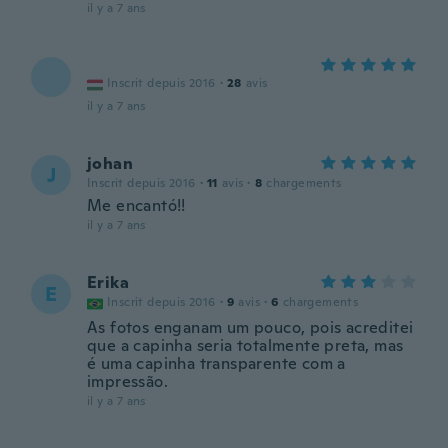
il y a 7 ans
Inscrit depuis 2016
·
28
avis
il y a 7 ans
johan
J
Inscrit depuis 2016
·
11
avis
·
8
chargements
Me encantó!!
il y a 7 ans
Erika
E
Inscrit depuis 2016
·
9
avis
·
6
chargements
As fotos enganam um pouco, pois acreditei
que a capinha seria totalmente preta, mas
é uma capinha transparente com a
impressão.
il y a 7 ans