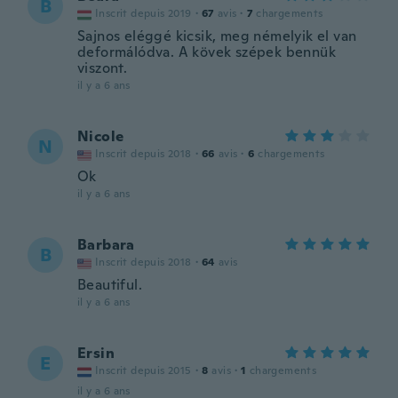
B
Inscrit depuis 2019
·
67
avis
·
7
chargements
Sajnos eléggé kicsik, meg némelyik el van
deformálódva. A kövek szépek bennük
viszont.
il y a 6 ans
Nicole
N
Inscrit depuis 2018
·
66
avis
·
6
chargements
Ok
il y a 6 ans
Barbara
B
Inscrit depuis 2018
·
64
avis
Beautiful.
il y a 6 ans
Ersin
E
Inscrit depuis 2015
·
8
avis
·
1
chargements
il y a 6 ans