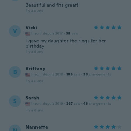
Beautiful and fits great!
il y a 6 ans
Vicki
V
Inscrit depuis 2017
·
39
avis
I gave my daughter the rings for her
birthday
il y a 6 ans
Brittany
B
Inscrit depuis 2018
·
109
avis
·
38
chargements
il y a 6 ans
Sarah
S
Inscrit depuis 2019
·
267
avis
·
48
chargements
il y a 6 ans
Nannette
N