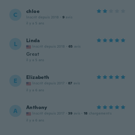
chloe
C
Inscrit depuis 2018
·
9
avis
il y a 5 ans
Linda
L
Inscrit depuis 2018
·
65
avis
Great
il y a 5 ans
Elizabeth
E
Inscrit depuis 2017
·
87
avis
il y a 6 ans
Anthony
A
Inscrit depuis 2017
·
39
avis
·
18
chargements
il y a 6 ans