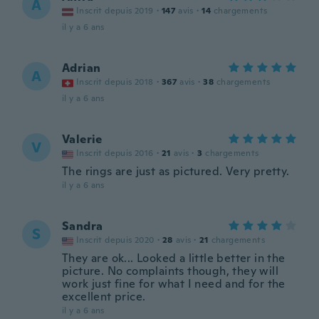
A
Inscrit depuis 2019
·
147
avis
·
14
chargements
il y a 6 ans
Adrian
A
Inscrit depuis 2018
·
367
avis
·
38
chargements
il y a 6 ans
Valerie
V
Inscrit depuis 2016
·
21
avis
·
3
chargements
The rings are just as pictured. Very pretty.
il y a 6 ans
Sandra
S
Inscrit depuis 2020
·
28
avis
·
21
chargements
They are ok... Looked a little better in the
picture. No complaints though, they will
work just fine for what I need and for the
excellent price.
il y a 6 ans