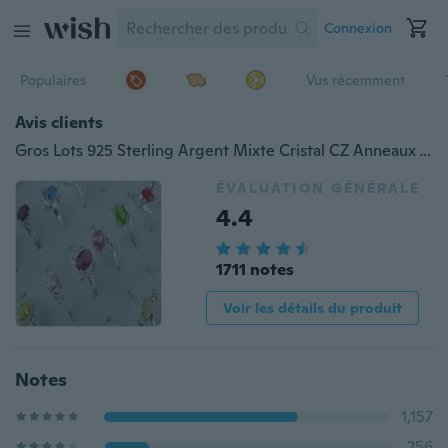
Connexion
Populaires
Vus récemment
Avis clients
Gros Lots 925 Sterling Argent Mixte Cristal CZ Anneaux Taille 6-9 Bijoux De Mode Cadeaux
ÉVALUATION GÉNÉRALE
4.4
1711 notes
Voir les détails du produit
Notes
1,157
256