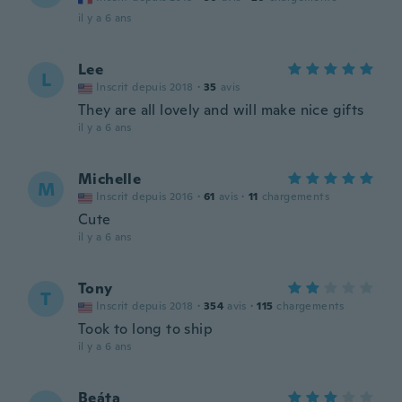
il y a 6 ans
Lee
L
Inscrit depuis 2018
·
35
avis
They are all lovely and will make nice gifts
il y a 6 ans
Michelle
M
Inscrit depuis 2016
·
61
avis
·
11
chargements
Cute
il y a 6 ans
Tony
T
Inscrit depuis 2018
·
354
avis
·
115
chargements
Took to long to ship
il y a 6 ans
Beáta