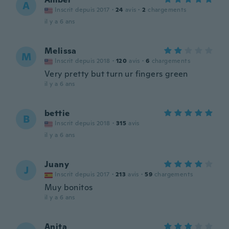
A
Inscrit depuis 2017
·
24
avis
·
2
chargements
il y a 6 ans
Melissa
M
Inscrit depuis 2018
·
120
avis
·
6
chargements
Very pretty but turn ur fingers green
il y a 6 ans
bettie
B
Inscrit depuis 2018
·
315
avis
il y a 6 ans
Juany
J
Inscrit depuis 2017
·
213
avis
·
59
chargements
Muy bonitos
il y a 6 ans
Anita