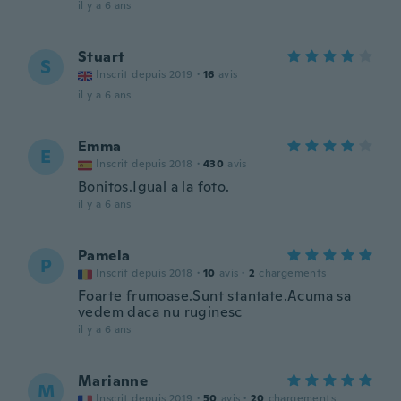
il y a 6 ans
Stuart
S
Inscrit depuis 2019
·
16
avis
il y a 6 ans
Emma
E
Inscrit depuis 2018
·
430
avis
Bonitos.Igual a la foto.
il y a 6 ans
Pamela
P
Inscrit depuis 2018
·
10
avis
·
2
chargements
Foarte frumoase.Sunt stantate.Acuma sa
vedem daca nu ruginesc
il y a 6 ans
Marianne
M
Inscrit depuis 2019
·
50
avis
·
20
chargements