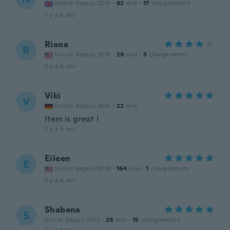
Inscrit depuis 2015
·
82
avis
·
17
chargements
il y a 6 ans
Riana
R
Inscrit depuis 2018
·
29
avis
·
5
chargements
il y a 6 ans
Viki
V
Inscrit depuis 2016
·
22
avis
Item is great !
il y a 6 ans
Eileen
E
Inscrit depuis 2019
·
164
avis
·
1
chargements
il y a 6 ans
Shabena
S
Inscrit depuis 2017
·
26
avis
·
15
chargements