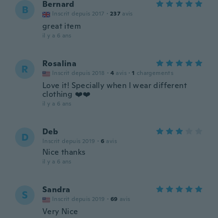
Bernard
B
Inscrit depuis 2017
·
237
avis
great item
il y a 6 ans
Rosalina
R
Inscrit depuis 2018
·
4
avis
·
1
chargements
Love it! Specially when l wear different
clothing ❤️❤️
il y a 6 ans
Deb
D
Inscrit depuis 2019
·
6
avis
Nice thanks
il y a 6 ans
Sandra
S
Inscrit depuis 2019
·
69
avis
Very Nice