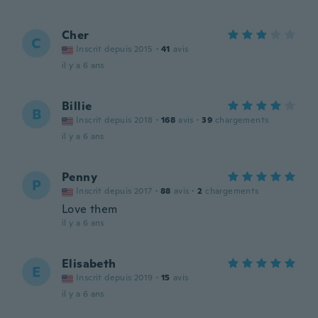
Cher
C
Inscrit depuis 2015
·
41
avis
il y a 6 ans
Billie
B
Inscrit depuis 2018
·
168
avis
·
39
chargements
il y a 6 ans
Penny
P
Inscrit depuis 2017
·
88
avis
·
2
chargements
Love them
il y a 6 ans
Elisabeth
E
Inscrit depuis 2019
·
15
avis
il y a 6 ans