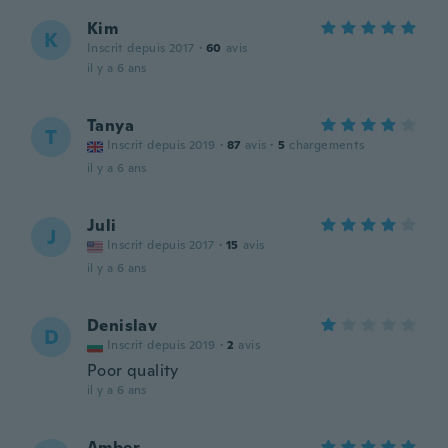
Kim
K
Inscrit depuis 2017
·
60
avis
il y a 6 ans
Tanya
T
Inscrit depuis 2019
·
87
avis
·
5
chargements
il y a 6 ans
Juli
J
Inscrit depuis 2017
·
15
avis
il y a 6 ans
Denislav
D
Inscrit depuis 2019
·
2
avis
Poor quality
il y a 6 ans
Amber