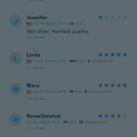
il y a 6 ans
Jennifer
J
Inscrit depuis 2017
·
33
avis
Not silver. Horrible quality.
il y a 6 ans
Linda
L
Inscrit depuis 2015
·
404
avis
·
2
chargements
il y a 6 ans
Mary
M
Inscrit depuis 2019
·
14
avis
·
8
chargements
il y a 6 ans
NameDeleted
N
Inscrit depuis 2018
·
74
avis
·
23
chargements
il y a 6 ans