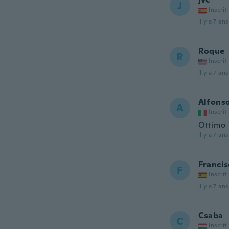
J
Inscrit
il y a 7 ans
Roque
R
Inscrit
il y a 7 ans
Alfons
A
Inscrit
Ottimo
il y a 7 ans
Francis
F
Inscrit
il y a 7 ans
Csaba
C
Inscrit