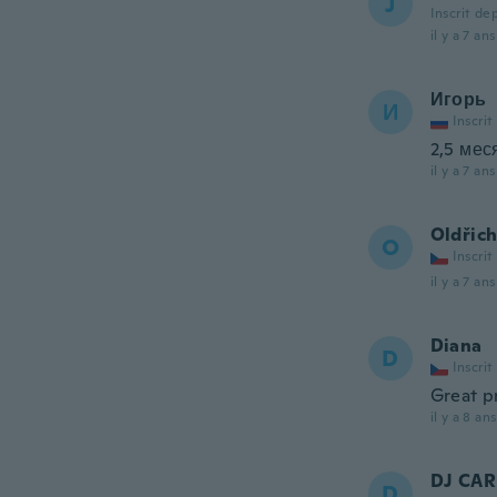
J
Inscrit de
il y a 7 ans
Игорь
И
Inscrit
2,5 мес
il y a 7 ans
Oldřic
O
Inscrit
il y a 7 ans
Diana
D
Inscrit
Great p
il y a 8 ans
DJ CA
D