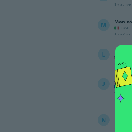
il y a 7 ans
Monica
M
Inscrit
il y a 7 ans
Linda
L
Inscrit
il y a 7 ans
Jerome
J
Inscrit
Très ra
il y a 7 ans
Niza
N
Inscrit de
il y a 7 ans