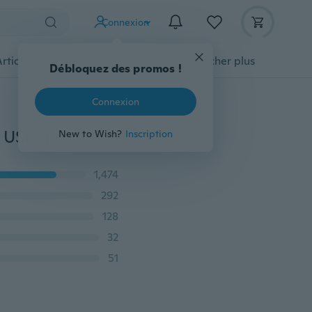
Connexion
Articles pour animaux domestiques
Afficher plus
Débloquez des promos !
Connexion
Câble de synchronisation de données de câble Micro USB de charge rapide d'origine Smart LED 1M pour téléphone Android Samsung HTC Huawei
New to Wish?
Inscription
1,474
292
128
32
51