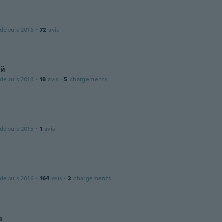
 depuis 2016
·
72
avis
ий
 depuis 2018
·
18
avis
·
5
chargements
 depuis 2015
·
1
avis
 depuis 2016
·
164
avis
·
2
chargements
a