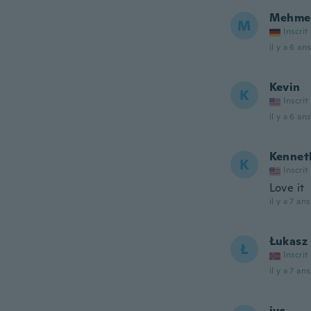
Mehme
M
Inscrit
il y a 6 ans
Kevin
K
Inscrit
il y a 6 ans
Kennet
K
Inscrit
Love it
il y a 7 ans
Łukasz
Ł
Inscrit
il y a 7 ans
jvc