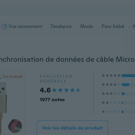
Vus récemment
Tendance
Mode
Pour bébé
s
ÉVALUATION
GÉNÉRALE
4.6
1977 notes
Voir les détails du produit