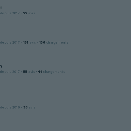
t
 depuis 2017
·
55
avis
 depuis 2017
·
181
avis
·
156
chargements
h
 depuis 2017
·
55
avis
·
41
chargements
 depuis 2016
·
38
avis