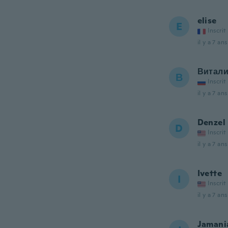
elise
E
Inscrit
il y a 7 ans
Витал
В
Inscrit
il y a 7 ans
Denzel
D
Inscrit
il y a 7 ans
Ivette
I
Inscrit
il y a 7 ans
Jamani