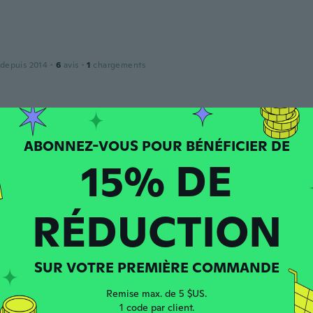
 depuis 2014
·
6
avis
·
1
chargements
 depuis 2016
·
21
avis
·
1
chargements
15% DE
 depuis 2017
·
39
avis
·
2
chargements
RÉDUCTION
pide et superbe produit
SUR VOTRE PREMIÈRE COMMANDE
puis 2016
·
38
avis
Remise max. de 5 $US.
1 code par client.