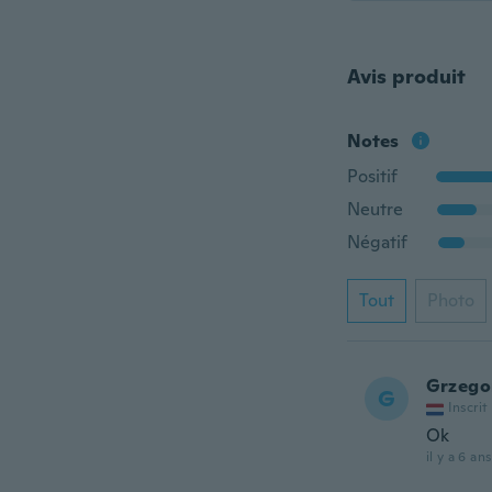
Avis produit
Notes
Positif
Neutre
Négatif
Tout
Photo
Grzego
G
Inscrit
Ok
il y a 6 ans