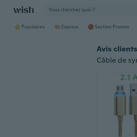
Jump to section
Populaires
Express
Section Promos
Avis client