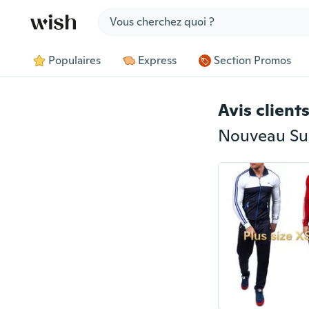
Jump to section
Populaires
Express
Section Promos
Avis client