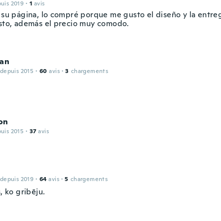
puis 2019
·
1
avis
n su página, lo compré porque me gusto el diseño y la entre
isto, además el precio muy comodo.
Jan
 depuis 2015
·
60
avis
·
3
chargements
on
puis 2015
·
37
avis
 depuis 2019
·
64
avis
·
5
chargements
s, ko gribēju.