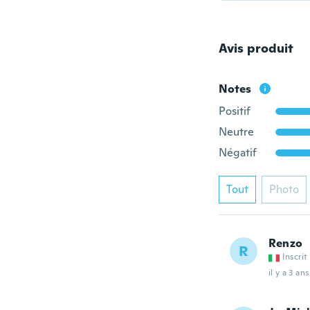
Avis produit
Notes
Positif
Neutre
Négatif
Tout
Photo
Renzo
R
Inscrit
il y a 3 ans