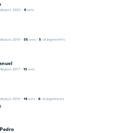
s
 depuis 2020
·
9
avis
 depuis 2019
·
55
avis
·
5
chargements
anuel
 depuis 2017
·
13
avis
 depuis 2019
·
14
avis
·
6
chargements
t
 Pedro