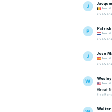
Jacque
J
Inscrit
il y a 5 ans
Patrick
P
Inscrit
il y a 5 ans
José M
J
Inscrit
il y a 5 ans
Wesley
W
Inscrit
Great fi
il y a 5 ans
Walter
W