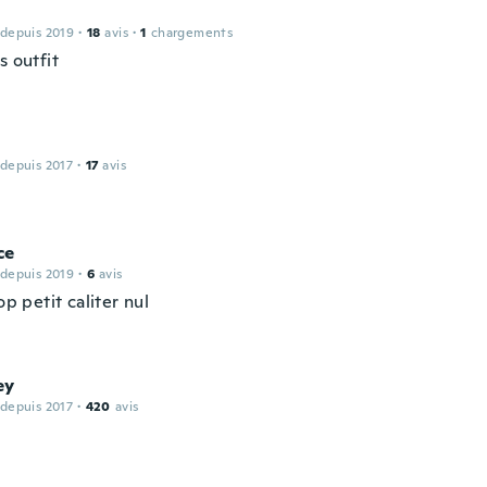
 depuis 2019
·
18
avis
·
1
chargements
s outfit
 depuis 2017
·
17
avis
ce
 depuis 2019
·
6
avis
rop petit caliter nul
ey
 depuis 2017
·
420
avis