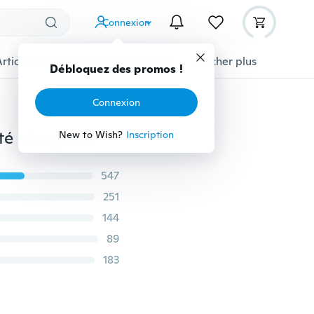
Connexion
Articles pour animaux domestiques
Afficher plus
Débloquez des promos !
Connexion
Nouveau Survêtement sport mode homme décontracté plus grand taille Sweatsuit sport plus grand taille XS-4XL
New to Wish?
Inscription
547
251
144
89
183