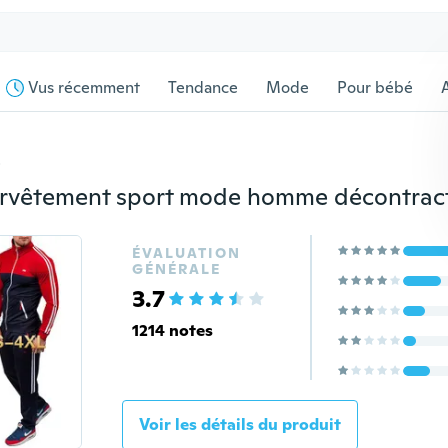
Vus récemment
Tendance
Mode
Pour bébé
s
ÉVALUATION
GÉNÉRALE
3.7
1214 notes
Voir les détails du produit