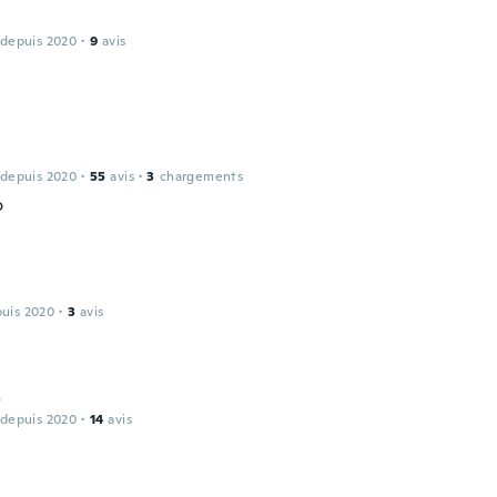
 depuis 2020
·
9
avis
 depuis 2020
·
55
avis
·
3
chargements
o
puis 2020
·
3
avis
o
 depuis 2020
·
14
avis