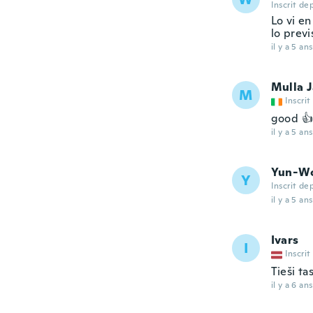
Inscrit de
Lo vi e
lo prev
il y a 5 ans
Mulla 
M
Inscrit
good 👍
il y a 5 ans
Yun-W
Y
Inscrit de
il y a 5 ans
Ivars
I
Inscrit
Tieši ta
il y a 6 ans