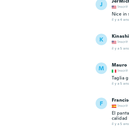
JerMic
J
Inscrit
Nice in 
il y a 4 ans
Kinash
K
Inscrit
il y a 5 ans
Mauro
M
Inscrit
Taglia 
il y a 5 ans
Francis
F
Inscrit
El pant
calidad
il y a 5 ans