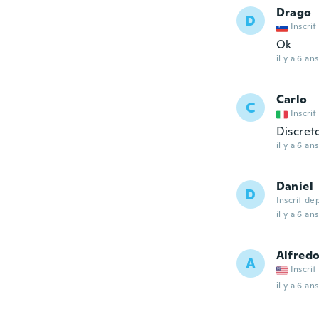
Drago
D
Inscrit
Ok
il y a 6 ans
Carlo
C
Inscrit
Discret
il y a 6 ans
Daniel
D
Inscrit de
il y a 6 ans
Alfred
A
Inscrit
il y a 6 ans