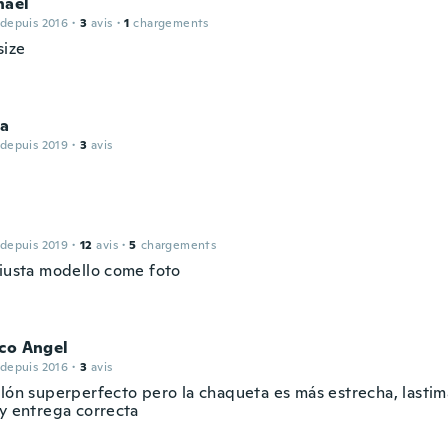
hael
 depuis 2016
·
3
avis
·
1
chargements
size
ia
 depuis 2019
·
3
avis
 depuis 2019
·
12
avis
·
5
chargements
giusta modello come foto
co Angel
 depuis 2016
·
3
avis
alón superperfecto pero la chaqueta es más estrecha, lasti
 y entrega correcta