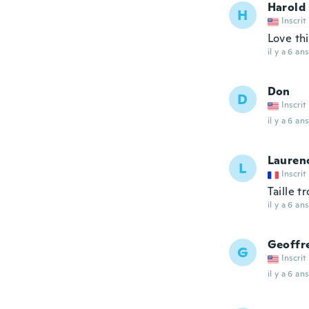
Harold
H
Inscrit
Love thi
il y a 6 ans
Don
D
Inscrit
il y a 6 ans
Lauren
L
Inscrit
Taille t
il y a 6 ans
Geoffr
G
Inscrit
il y a 6 ans