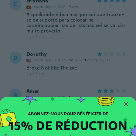
cristiana
C
Inscrit depuis 2017
·
4
avis
A qualidade é boa mas pensei que trouxe-
se oa suporte para colocar na
cadeira,apoiar nas pernas não sei se vai dar
muito proveito.
il y a 7 ans
Dorothy
D
Inscrit depuis 2017
·
32
avis
·
1
chargements
Broke Not like The pic
il y a 7 ans
Amer
A
Inscrit depuis 2018
·
1
avis
il y a 7 ans
15% DE RÉDUCTION
Paolo
P
Inscrit depuis 2017
·
25
avis
·
1
chargements
il y a 7 ans