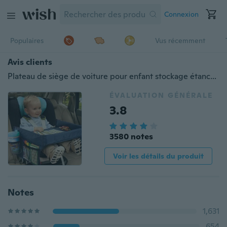
Connexion
Populaires
Vus récemment
Avis clients
Plateau de siège de voiture pour enfant stockage étanche plateau de support de jouet pour enfants
ÉVALUATION GÉNÉRALE
3.8
3580 notes
Voir les détails du produit
Notes
1,631
654