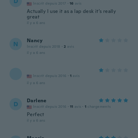
D
Inscrit depuis 2017
·
16
avis
Actually I use it as a lap desk it’s really
great
il y a 6 ans
Nancy
N
Inscrit depuis 2018
·
2
avis
il y a 6 ans
Inscrit depuis 2016
·
1
avis
il y a 6 ans
Darlene
D
Inscrit depuis 2016
·
11
avis
·
1
chargements
Perfect
il y a 6 ans