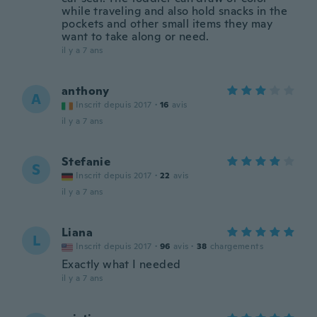
while traveling and also hold snacks in the
pockets and other small items they may
want to take along or need.
il y a 7 ans
anthony
A
Inscrit depuis 2017
·
16
avis
il y a 7 ans
Stefanie
S
Inscrit depuis 2017
·
22
avis
il y a 7 ans
Liana
L
Inscrit depuis 2017
·
96
avis
·
38
chargements
Exactly what I needed
il y a 7 ans