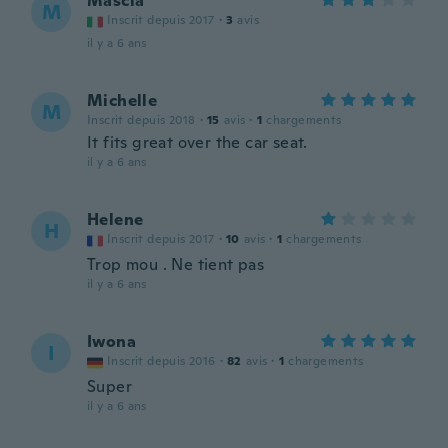
Mascia
M
Inscrit depuis 2017
·
3
avis
il y a 6 ans
Michelle
M
Inscrit depuis 2018
·
15
avis
·
1
chargements
It fits great over the car seat.
il y a 6 ans
Helene
H
Inscrit depuis 2017
·
10
avis
·
1
chargements
Trop mou . Ne tient pas
il y a 6 ans
Iwona
I
Inscrit depuis 2016
·
82
avis
·
1
chargements
Super
il y a 6 ans