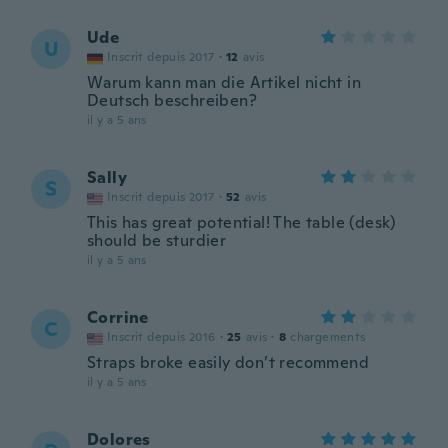
Ude
U
Inscrit depuis 2017
·
12
avis
Warum kann man die Artikel nicht in
Deutsch beschreiben?
il y a 5 ans
Sally
S
Inscrit depuis 2017
·
52
avis
This has great potential! The table (desk)
should be sturdier
il y a 5 ans
Corrine
C
Inscrit depuis 2016
·
25
avis
·
8
chargements
Straps broke easily don’t recommend
il y a 5 ans
Dolores