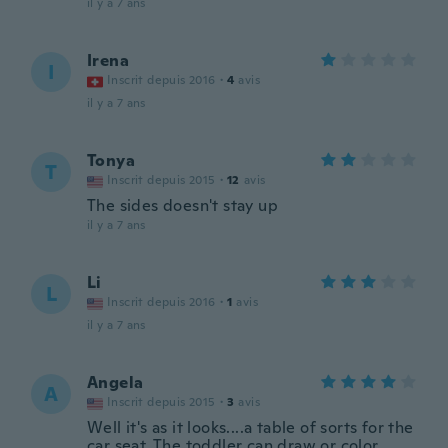
il y a 7 ans
Irena
I
Inscrit depuis 2016
·
4
avis
il y a 7 ans
Tonya
T
Inscrit depuis 2015
·
12
avis
The sides doesn't stay up
il y a 7 ans
Li
L
Inscrit depuis 2016
·
1
avis
il y a 7 ans
Angela
A
Inscrit depuis 2015
·
3
avis
Well it's as it looks....a table of sorts for the
car seat. The toddler can draw or color