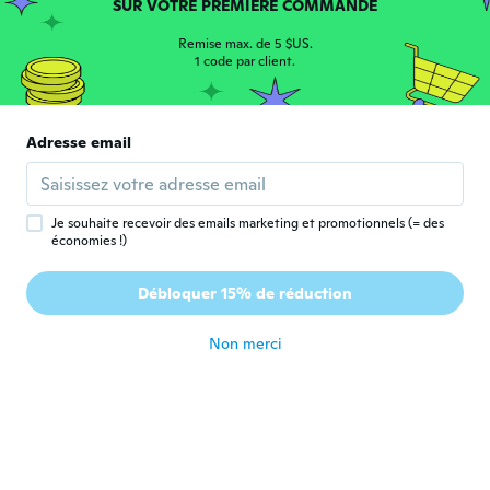
SUR VOTRE PREMIÈRE COMMANDE
Remise max. de 5 $US.
Nadja
1 code par client.
N
Inscrit depuis 2017
·
270
avis
·
2
chargements
il y a 7 ans
Adresse email
Poya
P
Inscrit depuis 2017
·
9
avis
·
1
chargements
il y a 7 ans
Je souhaite recevoir des emails marketing et promotionnels (= des
économies !)
Ana
A
Débloquer 15% de réduction
Inscrit depuis 2016
·
132
avis
·
23
chargements
il y a 7 ans
Non merci
shadow plays
S
Inscrit depuis 2018
·
153
avis
·
28
chargements
Este articulo. No me llego no lo resivi
il y a 7 ans