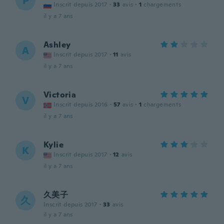
P
Inscrit depuis 2017
·
33
avis
·
1
chargements
il y a 7 ans
Ashley
A
Inscrit depuis 2017
·
11
avis
il y a 7 ans
Victoria
V
Inscrit depuis 2016
·
57
avis
·
1
chargements
il y a 7 ans
Kylie
K
Inscrit depuis 2017
·
12
avis
il y a 7 ans
久美子
久
Inscrit depuis 2017
·
33
avis
il y a 7 ans