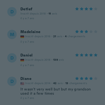
Detlef
D
Inscrit depuis 2018
·
11
avis
il y a 7 ans
Madelaine
M
Inscrit depuis 2016
·
21
avis
·
4
chargements
il y a 7 ans
Daniel
D
Inscrit depuis 2018
·
139
avis
il y a 7 ans
Diane
D
Inscrit depuis 2014
·
42
avis
·
13
chargements
It wasn't very well but but my grandson
used it a few times
il y a 7 ans