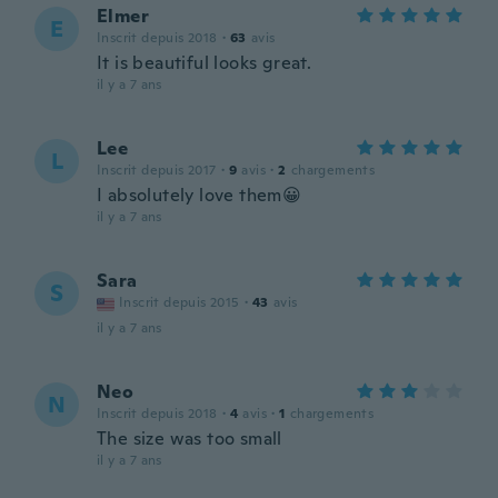
Elmer
E
Inscrit depuis 2018
·
63
avis
It is beautiful looks great.
il y a 7 ans
Lee
L
Inscrit depuis 2017
·
9
avis
·
2
chargements
I absolutely love them😀
il y a 7 ans
Sara
S
Inscrit depuis 2015
·
43
avis
il y a 7 ans
Neo
N
Inscrit depuis 2018
·
4
avis
·
1
chargements
The size was too small
il y a 7 ans