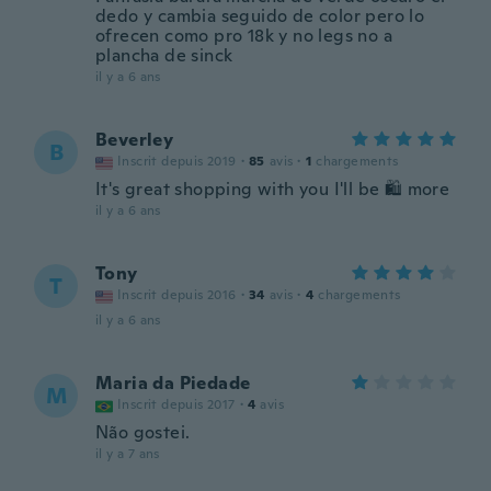
dedo y cambia seguido de color pero lo
ofrecen como pro 18k y no legs no a
plancha de sinck
il y a 6 ans
Beverley
B
Inscrit depuis 2019
·
85
avis
·
1
chargements
It's great shopping with you I'll be 🛍 more
il y a 6 ans
Tony
T
Inscrit depuis 2016
·
34
avis
·
4
chargements
il y a 6 ans
Maria da Piedade
M
Inscrit depuis 2017
·
4
avis
Não gostei.
il y a 7 ans