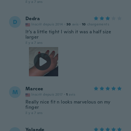
il y a 7 ans
Dedra
D
Inscrit depuis 2014
·
30
avis
·
10
chargements
It’s a little tight I wish it was a half size
larger
il y a 7 ans
Marcee
M
Inscrit depuis 2017
·
1
avis
Really nice fit n looks marvelous on my
finger
il y a 7 ans
Yolande