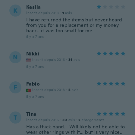
Kesila
K
Inscrit depuis 2018
·
1
avis
I have returned the items but never heard
from you for a replacement or my money
back.. it was too small for me
il y a 7 ans
Nikki
N
Inscrit depuis 2016
·
31
avis
il y a 7 ans
Fabio
F
Inscrit depuis 2018
·
5
avis
il y a 7 ans
Tina
T
Inscrit depuis 2016
·
30
avis
·
2
chargements
Has a thick band. Will likely not be able to
wear other rings with it... but is very nice..