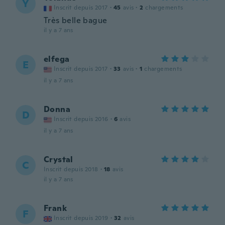
Y
Inscrit depuis 2017
·
45
avis
·
2
chargements
Très belle bague
il y a 7 ans
elfega
E
Inscrit depuis 2017
·
33
avis
·
1
chargements
il y a 7 ans
Donna
D
Inscrit depuis 2016
·
6
avis
il y a 7 ans
Crystal
C
Inscrit depuis 2018
·
18
avis
il y a 7 ans
Frank
F
Inscrit depuis 2019
·
32
avis