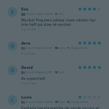
Eva
E
Inscrit depuis 2016
·
2
avis
Mycket fina,men jobbar inom vården har
inte haft på dom så mycket.
il y a 5 ans
dora
D
Inscrit depuis 2017
·
92
avis
·
1
chargements
il y a 5 ans
David
D
Inscrit depuis 2017
·
12
avis
As expected!
il y a 5 ans
Lucia
L
Inscrit depuis 2018
·
51
avis
·
9
chargements
Fantasia barata matcha de verde oscuro el