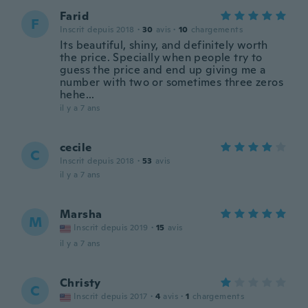
Farid
F
Inscrit depuis 2018
·
30
avis
·
10
chargements
Its beautiful, shiny, and definitely worth
the price. Specially when people try to
guess the price and end up giving me a
number with two or sometimes three zeros
hehe...
il y a 7 ans
cecile
C
Inscrit depuis 2018
·
53
avis
il y a 7 ans
Marsha
M
Inscrit depuis 2019
·
15
avis
il y a 7 ans
Christy
C
Inscrit depuis 2017
·
4
avis
·
1
chargements