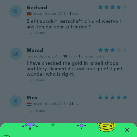
Gerhard
G
Inscrit depuis 2018
·
1
avis
Sieht absolut herrschaftlich und wertvoll
aus. Ich bin sehr zufrieden ❗
il y a 8 ans
Murad
M
Inscrit depuis 2015
·
16
avis
·
1
chargements
I have checked the gold in Israeli shops
and they claimed it is not real gold! I just
wonder who is right.
il y a 8 ans
Rico
R
Inscrit depuis 2018
·
21
avis
il y a 8 ans
Mariline
M
Inscrit depuis 2018
·
3
avis