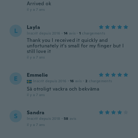
Arrived ok
il y a 7 ans
Layla
L
Inscrit depuis 2016
·
14
avis
·
1
chargements
Thank you I received it quickly and
unfortunately it’s small for my finger but I
still love it
il y a 7 ans
Emmelie
E
Inscrit depuis 2016
·
16
avis
·
2
chargements
Så otroligt vackra och bekväma
il y a 7 ans
Sandra
S
Inscrit depuis 2018
·
58
avis
il y a 7 ans