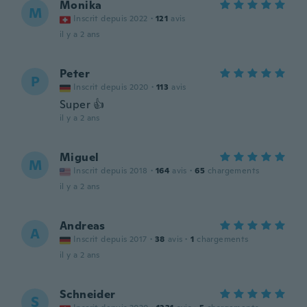
Monika
M
Inscrit depuis 2022
·
121
avis
il y a 2 ans
Peter
P
Inscrit depuis 2020
·
113
avis
Super 👍
il y a 2 ans
Miguel
M
Inscrit depuis 2018
·
164
avis
·
65
chargements
il y a 2 ans
Andreas
A
Inscrit depuis 2017
·
38
avis
·
1
chargements
il y a 2 ans
Schneider
S