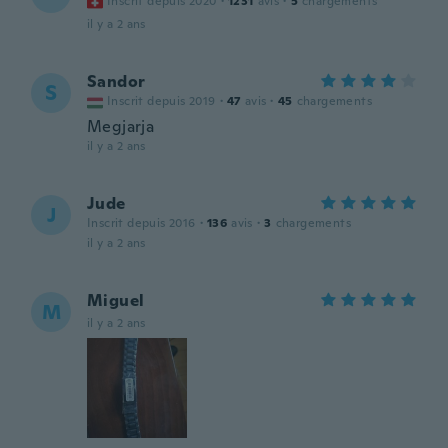
Inscrit depuis 2020
·
1231
avis
·
5
chargements
il y a 2 ans
Sandor
S
Inscrit depuis 2019
·
47
avis
·
45
chargements
Megjarja
il y a 2 ans
Jude
J
Inscrit depuis 2016
·
136
avis
·
3
chargements
il y a 2 ans
Miguel
M
il y a 2 ans