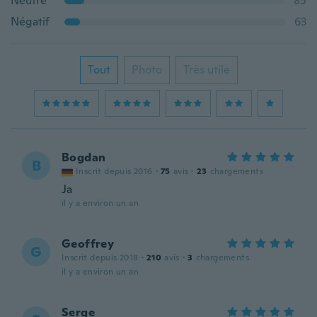
Neutre
85
Négatif
63
Tout
Photo
Très utile
Bogdan
B
Inscrit depuis 2016
·
75
avis
·
23
chargements
Ja
il y a environ un an
Geoffrey
G
Inscrit depuis 2018
·
210
avis
·
3
chargements
il y a environ un an
Serge