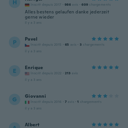
H
Inscrit depuis 2017
·
986
avis
·
609
chargements
Alles bestens gelaufen danke jederzeit
gerne wieder
il y a 3 ans
Pavel
P
Inscrit depuis 2015
·
65
avis
·
3
chargements
il y a 3 ans
Enrique
E
Inscrit depuis 2022
·
213
avis
il y a 3 ans
Giovanni
G
Inscrit depuis 2016
·
7
avis
·
1
chargements
il y a 3 ans
Albert