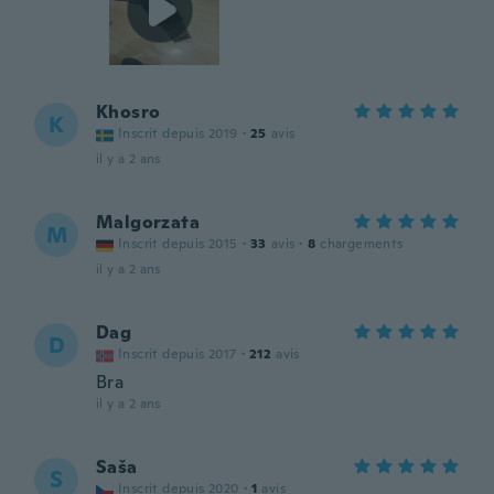
Khosro
K
Inscrit depuis 2019
·
25
avis
il y a 2 ans
Malgorzata
M
Inscrit depuis 2015
·
33
avis
·
8
chargements
il y a 2 ans
Dag
D
Inscrit depuis 2017
·
212
avis
Bra
il y a 2 ans
Saša
S
Inscrit depuis 2020
·
1
avis