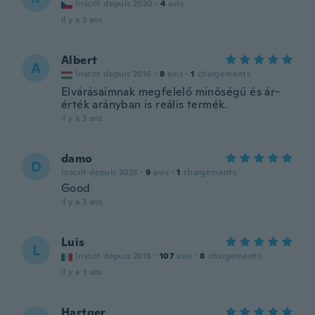
Inscrit depuis 2020
·
4
avis
il y a 3 ans
Albert
A
Inscrit depuis 2016
·
8
avis
·
1
chargements
Elvárásaimnak megfelelő minőségű és ár-
érték arányban is reális termék.
il y a 3 ans
damo
D
Inscrit depuis 2023
·
9
avis
·
1
chargements
Good
il y a 3 ans
Luis
L
Inscrit depuis 2018
·
107
avis
·
8
chargements
il y a 3 ans
Hartger