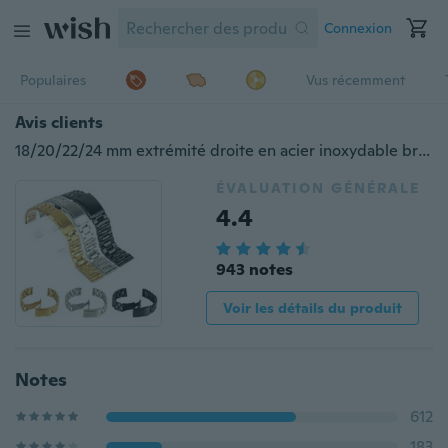
Connexion
Populaires
Vus récemment
Avis clients
18/20/22/24 mm extrémité droite en acier inoxydable bracelet de montre bracelet bracelet noir or argent pour femmes hommes montre bracelet de remplacement
ÉVALUATION GÉNÉRALE
4.4
943 notes
Voir les détails du produit
Notes
612
183