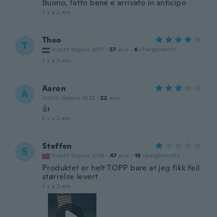
Buono, fatto bene e arrivato in anticipo
il y a 2 ans
Theo
T
Inscrit depuis 2017
·
57
avis
·
6
chargements
il y a 2 ans
Aaron
A
Inscrit depuis 2022
·
22
avis
👍
il y a 2 ans
Steffen
S
Inscrit depuis 2016
·
47
avis
·
19
chargements
Produktet er helt TOPP bare at jeg fikk feil
størrelse levert
il y a 2 ans