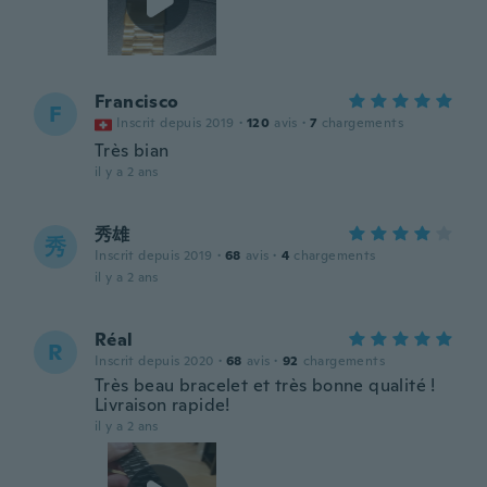
Francisco
F
Inscrit depuis 2019
·
120
avis
·
7
chargements
Très bian
il y a 2 ans
秀雄
秀
Inscrit depuis 2019
·
68
avis
·
4
chargements
il y a 2 ans
Réal
R
Inscrit depuis 2020
·
68
avis
·
92
chargements
Très beau bracelet et très bonne qualité !
Livraison rapide!
il y a 2 ans