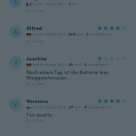
S
Inscrit depuis 2022
·
1
avis
il y a 2 ans
Alfred
A
Inscrit depuis 2021
·
320
avis
·
1
chargements
il y a 2 ans
Joachim
J
Inscrit depuis 2017
·
35
avis
·
3
chargements
Nach einem Tag ist die Batterie leer.
Weggeschmissen.
il y a 2 ans
Veronica
V
Inscrit depuis 2019
·
37
avis
·
8
chargements
Fair quality.
il y a 2 ans