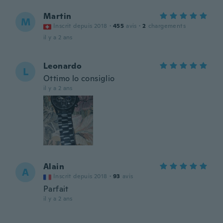
Martin
M
Inscrit depuis 2018
·
455
avis
·
2
chargements
il y a 2 ans
Leonardo
L
Ottimo lo consiglio
il y a 2 ans
Alain
A
Inscrit depuis 2018
·
93
avis
Parfait
il y a 2 ans