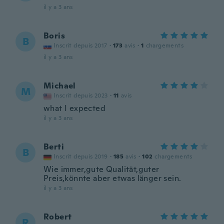
il y a 3 ans
Boris
B
Inscrit depuis 2017
·
173
avis
·
1
chargements
il y a 3 ans
Michael
M
Inscrit depuis 2023
·
11
avis
what I expected
il y a 3 ans
Berti
B
Inscrit depuis 2019
·
185
avis
·
102
chargements
Wie immer,gute Qualität,guter
Preis,könnte aber etwas länger sein.
il y a 3 ans
Robert
R