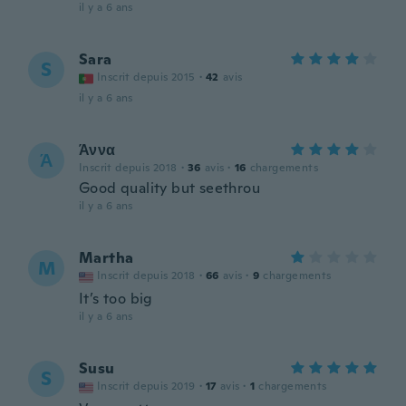
il y a 6 ans
Sara
S
Inscrit depuis 2015
·
42
avis
il y a 6 ans
Άννα
Ά
Inscrit depuis 2018
·
36
avis
·
16
chargements
Good quality but seethrou
il y a 6 ans
Martha
M
Inscrit depuis 2018
·
66
avis
·
9
chargements
It’s too big
il y a 6 ans
Susu
S
Inscrit depuis 2019
·
17
avis
·
1
chargements