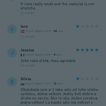
It runs really small and the material is not
stretchy.
il y a 6 ans
lars
L
Inscrit depuis 2018
·
92
avis
il y a 6 ans
Jessica
J
Inscrit depuis 2018
·
4
avis
Jolie robe d'été, tissu agréable
il y a 6 ans
Silvia
S
Inscrit depuis 2017
·
12
avis
Objednala som si 2 take saty od toho isteho
vyrobcu. Jedna velkost. Jedny boli dobre a
druhe su vacsie. Ako to siju. Jeden vyrobca,
jedna velkost L a kazde saty ina velkost v