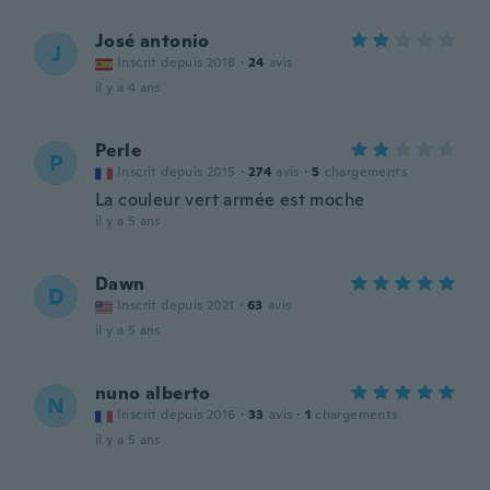
José antonio
J
Inscrit depuis 2018
·
24
avis
il y a 4 ans
Perle
P
Inscrit depuis 2015
·
274
avis
·
5
chargements
La couleur vert armée est moche
il y a 5 ans
Dawn
D
Inscrit depuis 2021
·
63
avis
il y a 5 ans
nuno alberto
N
Inscrit depuis 2016
·
33
avis
·
1
chargements
il y a 5 ans