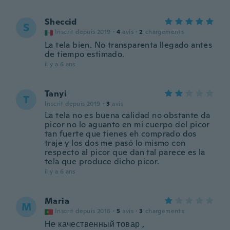
Sheccid
S
Inscrit depuis 2019
·
4
avis
·
2
chargements
La tela bien. No transparenta llegado antes
de tiempo estimado.
il y a 6 ans
Tanyi
T
Inscrit depuis 2019
·
3
avis
La tela no es buena calidad no obstante da
picor no lo aguanto en mi cuerpo del picor
tan fuerte que tienes eh comprado dos
traje y los dos me pasó lo mismo con
respecto al picor que dan tal parece es la
tela que produce dicho picor.
il y a 6 ans
Maria
M
Inscrit depuis 2016
·
5
avis
·
3
chargements
Не качественный товар ,