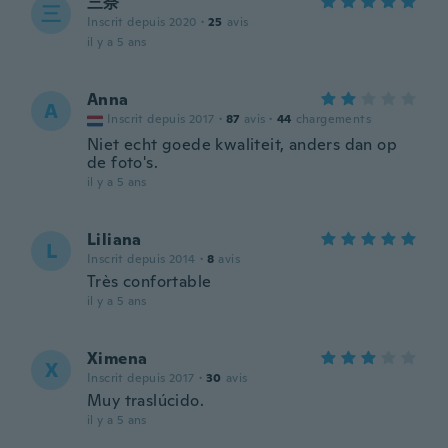
三奈
三
Inscrit depuis 2020
·
25
avis
il y a 5 ans
Anna
A
Inscrit depuis 2017
·
87
avis
·
44
chargements
Niet echt goede kwaliteit, anders dan op
de foto's.
il y a 5 ans
Liliana
L
Inscrit depuis 2014
·
8
avis
Très confortable
il y a 5 ans
Ximena
X
Inscrit depuis 2017
·
30
avis
Muy traslúcido.
il y a 5 ans