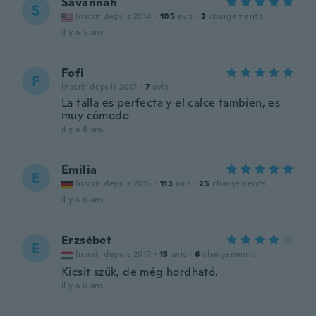
Savannah
S
Inscrit depuis 2014
·
105
avis
·
2
chargements
il y a 5 ans
Fofi
F
Inscrit depuis 2017
·
7
avis
La talla es perfecta y el calce también, es
muy cómodo
il y a 6 ans
Emilia
E
Inscrit depuis 2015
·
113
avis
·
25
chargements
il y a 6 ans
Erzsébet
E
Inscrit depuis 2017
·
15
avis
·
6
chargements
Kicsit szűk, de még hordható.
il y a 6 ans