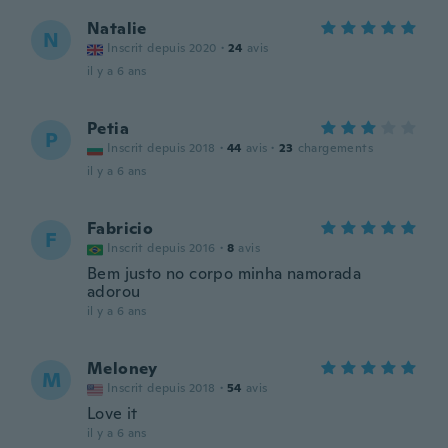
Natalie
N
Inscrit depuis 2020
·
24
avis
il y a 6 ans
Petia
P
Inscrit depuis 2018
·
44
avis
·
23
chargements
il y a 6 ans
Fabricio
F
Inscrit depuis 2016
·
8
avis
Bem justo no corpo minha namorada
adorou
il y a 6 ans
Meloney
M
Inscrit depuis 2018
·
54
avis
Love it
il y a 6 ans