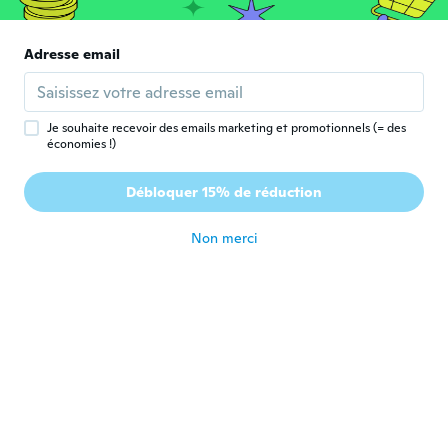
Wynter
Adresse email
W
Inscrit depuis 2017
·
13
avis
il y a 6 ans
Je souhaite recevoir des emails marketing et promotionnels (= des
économies !)
Angelina
A
Inscrit depuis 2017
·
5
avis
Débloquer 15% de réduction
Bellissimo vestito
il y a 6 ans
Non merci
Malika
M
Inscrit depuis 2017
·
23
avis
·
1
chargements
il y a 6 ans
Kimisha
K
Inscrit depuis 2016
·
32
avis
·
2
chargements
Nice dress good material
il y a 6 ans