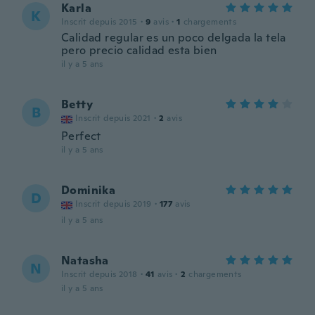
Karla
K
Inscrit depuis 2015
·
9
avis
·
1
chargements
Calidad regular es un poco delgada la tela
pero precio calidad esta bien
il y a 5 ans
Betty
B
Inscrit depuis 2021
·
2
avis
Perfect
il y a 5 ans
Dominika
D
Inscrit depuis 2019
·
177
avis
il y a 5 ans
Natasha
N
Inscrit depuis 2018
·
41
avis
·
2
chargements
il y a 5 ans