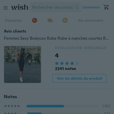
Connexion
Populaires
Vus récemment
Avis clients
Femmes Sexy Bodycon Robe Robe à manches courtes Robes Casual Midi Slim Vestidos basiques
ÉVALUATION GÉNÉRALE
4
2241 notes
Voir les détails du produit
Notes
1,162
437