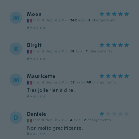
Moon
M
Inscrit depuis 2017
·
242
avis
·
2
chargements
il y a 6 ans
Birgit
B
Inscrit depuis 2018
·
81
avis
·
1
chargements
il y a 6 ans
Mauricette
M
Inscrit depuis 2018
·
52
avis
·
49
chargements
Très jolie rien à dire.
il y a 6 ans
Daniele
D
Inscrit depuis 2017
·
4
avis
·
2
chargements
Non molto gradificante.
il y a 6 ans