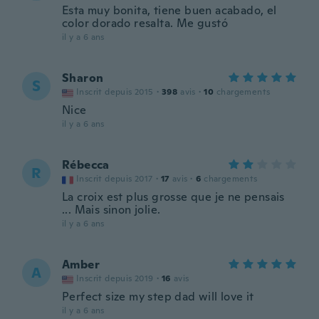
Esta muy bonita, tiene buen acabado, el
color dorado resalta. Me gustó
il y a 6 ans
Sharon
S
Inscrit depuis 2015
·
398
avis
·
10
chargements
Nice
il y a 6 ans
Rébecca
R
Inscrit depuis 2017
·
17
avis
·
6
chargements
La croix est plus grosse que je ne pensais
... Mais sinon jolie.
il y a 6 ans
Amber
A
Inscrit depuis 2019
·
16
avis
Perfect size my step dad will love it
il y a 6 ans