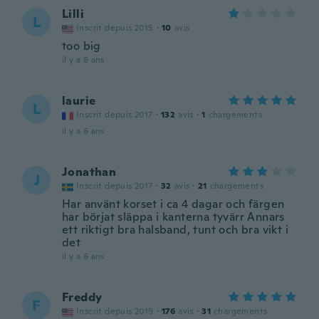
Lilli
L
Inscrit depuis 2015
·
10
avis
too big
il y a 6 ans
laurie
L
Inscrit depuis 2017
·
132
avis
·
1
chargements
il y a 6 ans
Jonathan
J
Inscrit depuis 2017
·
32
avis
·
21
chargements
Har använt korset i ca 4 dagar och färgen
har börjat släppa i kanterna tyvärr Annars
ett riktigt bra halsband, tunt och bra vikt i
det
il y a 6 ans
Freddy
F
Inscrit depuis 2019
·
176
avis
·
31
chargements