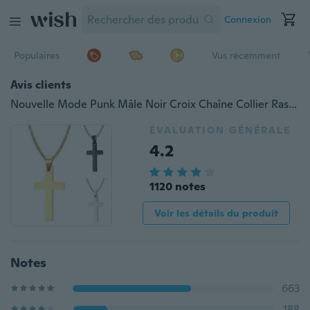
Connexion
Populaires
Vus récemment
Avis clients
Nouvelle Mode Punk Mâle Noir Croix Chaîne Collier Ras Du Cou Pendentif Collier Argent Or Noir Acier Inoxydable Jésus Croix Colliers Pendentifs Sports de Plein Air Chanceux Bijoux pour Femmes et Cool Hommes Accessoires Anniversaire Saint Valentin Cadeau
ÉVALUATION GÉNÉRALE
4.2
1120 notes
Voir les détails du produit
Notes
663
188