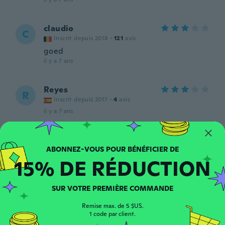
claudio
C
Inscrit depuis 2018
·
121
avis
goed
il y a 7 ans
Reyes
R
Inscrit depuis 2017
·
4
avis
il y a 7 ans
Sandra
S
Inscrit depuis 2017
·
45
avis
·
1
chargements
15% DE RÉDUCTION
il y a 7 ans
SUR VOTRE PREMIÈRE COMMANDE
Michael
M
Inscrit depuis 2015
·
98
avis
·
9
chargements
Remise max. de 5 $US.
Nice
1 code par client.
il y a 7 ans