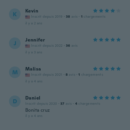
Kevin
K
Inscrit depuis 2019
·
38
avis
·
1
chargements
il y a 2 ans
Jennifer
J
Inscrit depuis 2022
·
36
avis
il y a 3 ans
Malisa
M
Inscrit depuis 2021
·
8
avis
·
1
chargements
il y a 4 ans
Daniel
D
Inscrit depuis 2020
·
37
avis
·
4
chargements
Bonita cruz
il y a 4 ans