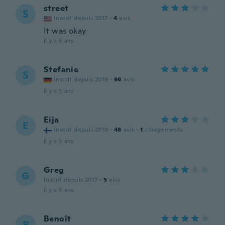
street
S
Inscrit depuis 2017
·
4
avis
It was okay
il y a 5 ans
Stefanie
S
Inscrit depuis 2019
·
96
avis
il y a 5 ans
Eija
E
Inscrit depuis 2019
·
48
avis
·
1
chargements
il y a 5 ans
Greg
G
Inscrit depuis 2017
·
5
avis
il y a 5 ans
Benoît
B