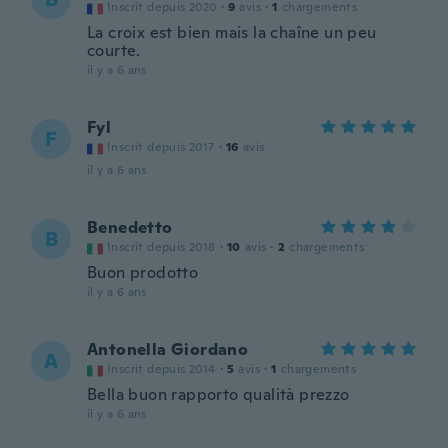
Inscrit depuis 2020
·
9
avis
·
1
chargements
La croix est bien mais la chaîne un peu
courte.
il y a 6 ans
Fyl
F
Inscrit depuis 2017
·
16
avis
il y a 6 ans
Benedetto
B
Inscrit depuis 2018
·
10
avis
·
2
chargements
Buon prodotto
il y a 6 ans
Antonella Giordano
A
Inscrit depuis 2014
·
5
avis
·
1
chargements
Bella buon rapporto qualità prezzo
il y a 6 ans