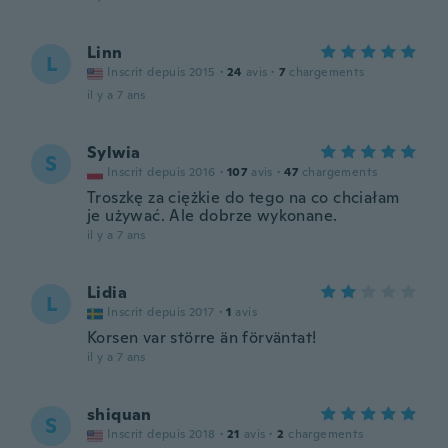
Linn
L
Inscrit depuis 2015
·
24
avis
·
7
chargements
il y a 7 ans
Sylwia
S
Inscrit depuis 2016
·
107
avis
·
47
chargements
Troszkę za ciężkie do tego na co chciałam
je używać. Ale dobrze wykonane.
il y a 7 ans
Lidia
L
Inscrit depuis 2017
·
1
avis
Korsen var större än förväntat!
il y a 7 ans
shiquan
S
Inscrit depuis 2018
·
21
avis
·
2
chargements