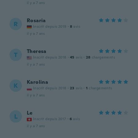
il y a 7 ans
Rosaria
R
Inscrit depuis 2019
·
8
avis
il y a 7 ans
Theresa
T
Inscrit depuis 2018
·
45
avis
·
28
chargements
il y a 7 ans
Karolina
K
Inscrit depuis 2018
·
23
avis
·
1
chargements
il y a 7 ans
Le
L
Inscrit depuis 2017
·
6
avis
il y a 7 ans