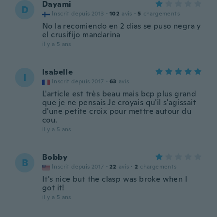
Dayami
D
Inscrit depuis 2013
·
102
avis
·
5
chargements
No la recomiendo en 2 dias se puso negra y
el crusifijo mandarina
il y a 5 ans
Isabelle
I
Inscrit depuis 2017
·
63
avis
L'article est très beau mais bcp plus grand
que je ne pensais Je croyais qu'il s'agissait
d'une petite croix pour mettre autour du
cou.
il y a 5 ans
Bobby
B
Inscrit depuis 2017
·
22
avis
·
2
chargements
It's nice but the clasp was broke when I
got it!
il y a 5 ans