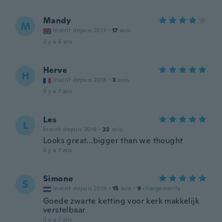
Mandy
M
Inscrit depuis 2013
·
17
avis
il y a 6 ans
Herve
H
Inscrit depuis 2018
·
3
avis
il y a 7 ans
Les
L
Inscrit depuis 2018
·
22
avis
Looks great...bigger than we thought
il y a 7 ans
Simone
S
Inscrit depuis 2019
·
15
avis
·
9
chargements
Goede zwarte ketting voor kerk makkelijk
verstelbaar
il y a 7 ans