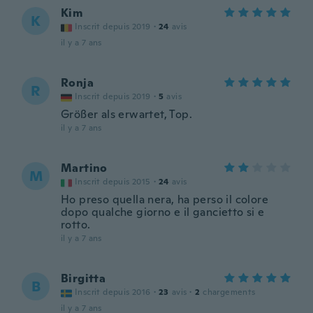
Kim
K
Inscrit depuis 2019
·
24
avis
il y a 7 ans
Ronja
R
Inscrit depuis 2019
·
5
avis
Größer als erwartet, Top.
il y a 7 ans
Martino
M
Inscrit depuis 2015
·
24
avis
Ho preso quella nera, ha perso il colore
dopo qualche giorno e il gancietto si e
rotto.
il y a 7 ans
Birgitta
B
Inscrit depuis 2016
·
23
avis
·
2
chargements
il y a 7 ans