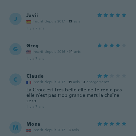
Javii
J
Inscrit depuis 2017
·
13
avis
il y a 7 ans
Greg
G
Inscrit depuis 2016
·
14
avis
il y a 7 ans
Claude
C
Inscrit depuis 2017
·
11
avis
·
3
chargements
La Croix est très belle elle ne te renie pas
elle n'est pas trop grande mets la chaîne
zéro
il y a 7 ans
Mona
M
Inscrit depuis 2017
·
3
avis