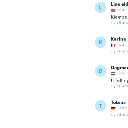
Lise ei
L
Inscrit
Kjempe 
il y a 5 ans
Karine
K
Inscrit
il y a 6 ans
Dagma
D
Inscrit
It fell 
il y a 6 ans
Tobias
T
Inscrit
il y a 6 ans