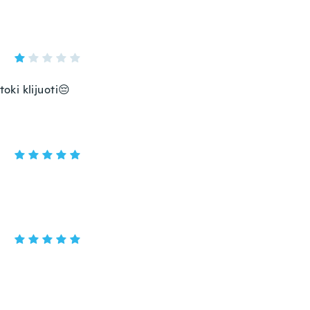
oki klijuoti😔