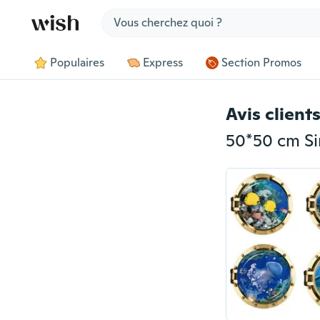
Jump to section
Populaires
Express
Section Promos
Avis client