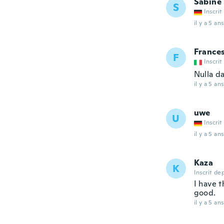
Sabine
S
Inscrit
il y a 5 ans
France
F
Inscrit
Nulla da
il y a 5 ans
uwe
U
Inscrit
il y a 5 ans
Kaza
K
Inscrit de
I have 
good.
il y a 5 ans