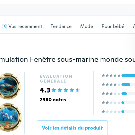
Vus récemment
Tendance
Mode
Pour bébé
s
ÉVALUATION
GÉNÉRALE
4.3
2980 notes
Voir les détails du produit