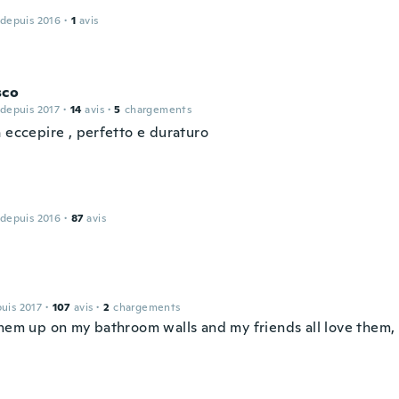
 depuis 2016
·
1
avis
sco
 depuis 2017
·
14
avis
·
5
chargements
 eccepire , perfetto e duraturo
 depuis 2016
·
87
avis
puis 2017
·
107
avis
·
2
chargements
them up on my bathroom walls and my friends all love them, 