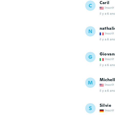
Caril
C
Inscrit
il y a 6 ans
nathali
N
Inscrit
il y a 6 ans
Giovan
G
Inscrit
il y a 6 ans
Michel
M
Inscrit
il y a 6 ans
Silvie
S
Inscrit