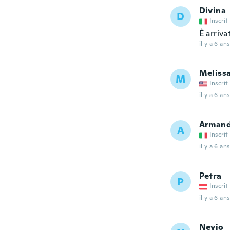
Divina
D
Inscrit
È arriva
il y a 6 ans
Meliss
M
Inscrit
il y a 6 ans
Arman
A
Inscrit
il y a 6 ans
Petra
P
Inscrit
il y a 6 ans
Nevio