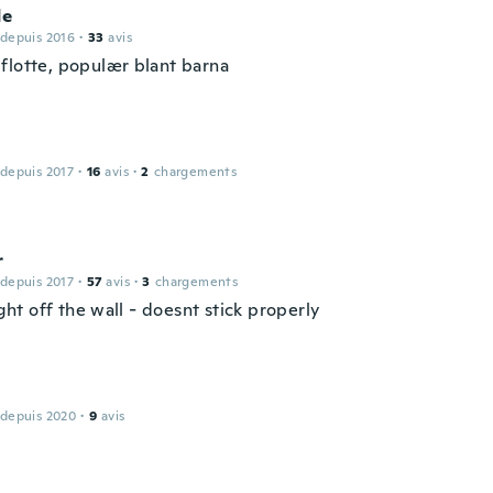
de
 depuis 2016
·
33
avis
flotte, populær blant barna
 depuis 2017
·
16
avis
·
2
chargements
r
 depuis 2017
·
57
avis
·
3
chargements
right off the wall - doesnt stick properly
 depuis 2020
·
9
avis