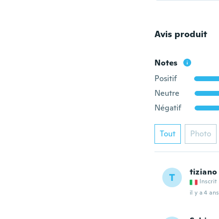
Avis produit
Notes
Positif
Neutre
Négatif
Tout
Photo
tiziano
T
Inscrit
il y a 4 ans