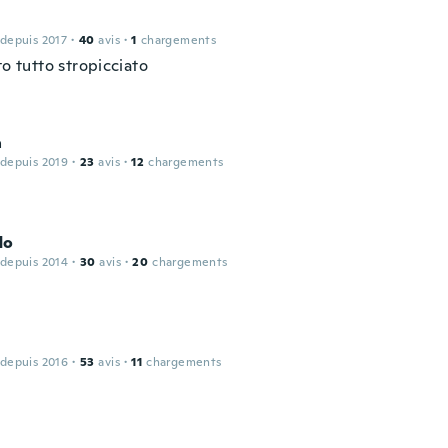
 depuis 2017
·
40
avis
·
1
chargements
to tutto stropicciato
a
 depuis 2019
·
23
avis
·
12
chargements
do
 depuis 2014
·
30
avis
·
20
chargements
 depuis 2016
·
53
avis
·
11
chargements