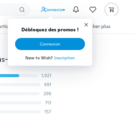
Connexion
Articles pour animaux domestiques
Afficher plus
Débloquez des promos !
Connexion
50*50 cm Simulation Fenêtre sous-marine monde sous-marin 3D Autocollants muraux 3D
New to Wish?
Inscription
1,921
491
298
113
157