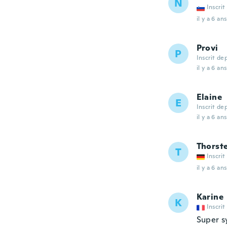
N
Inscrit
il y a 6 ans
Provi
P
Inscrit de
il y a 6 ans
Elaine
E
Inscrit de
il y a 6 ans
Thorst
T
Inscrit
il y a 6 ans
Karine
K
Inscrit
Super s