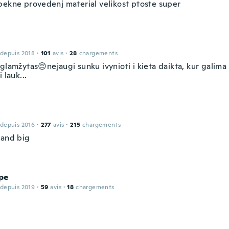
pekne provedenj material velikost ptoste super
 depuis 2018
·
101
avis
·
28
chargements
glamžytas😔nejaugi sunku ivynioti i kieta daikta, kur galima t
 lauk...
 depuis 2016
·
277
avis
·
215
chargements
 and big
pe
 depuis 2019
·
59
avis
·
18
chargements