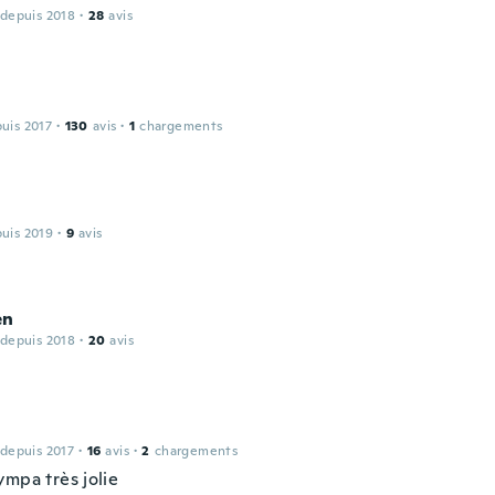
 depuis 2018
·
28
avis
puis 2017
·
130
avis
·
1
chargements
puis 2019
·
9
avis
en
 depuis 2018
·
20
avis
 depuis 2017
·
16
avis
·
2
chargements
ympa très jolie