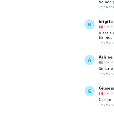
Veluce 
il y a 6 ans
brigita
B
Inscrit
Visas su
tik mesti
il y a 6 ans
Ashlee
A
Inscrit
So cute
il y a 6 ans
Giusep
G
Inscrit
Carino
il y a 6 ans