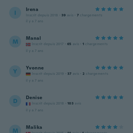
Irena
I
Inscrit depuis 2018
·
39
avis
·
7
chargements
il y a 7 ans
Manal
M
Inscrit depuis 2017
·
65
avis
·
1
chargements
il y a 7 ans
Yvonne
Y
Inscrit depuis 2019
·
37
avis
·
2
chargements
il y a 7 ans
Denise
D
Inscrit depuis 2018
·
103
avis
il y a 7 ans
Malika
M