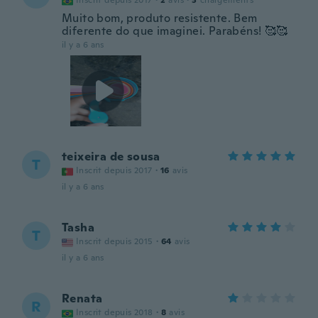
Inscrit depuis 2017
·
2
avis
·
3
chargements
Muito bom, produto resistente. Bem
diferente do que imaginei. Parabéns! 🥰🥰
il y a 6 ans
teixeira de sousa
T
Inscrit depuis 2017
·
16
avis
il y a 6 ans
Tasha
T
Inscrit depuis 2015
·
64
avis
il y a 6 ans
Renata
R
Inscrit depuis 2018
·
8
avis