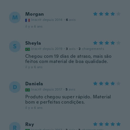
Morgan
M
Inscrit depuis 2014
·
6
avis
il y a 6 ans
Sheyla
S
Inscrit depuis 2019
·
3
avis
·
2
chargements
Chegou com 19 dias de atraso, mais são
feitos com material de boa qualidade.
il y a 6 ans
Daniela
D
Inscrit depuis 2017
·
5
avis
Produto chegou super rápido. Material
bom e perfeitas condições.
il y a 6 ans
Ray
R