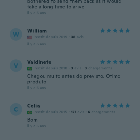
bothered to send them back as it would
take a long time to arive
il y a 6 ans
William
W
Inscrit depuis 2019
·
38
avis
il y a 6 ans
Valdinete
V
Inscrit depuis 2018
·
3
avis
·
3
chargements
Chegou muito antes do previsto. Otimo
produto
il y a 6 ans
Celia
C
Inscrit depuis 2015
·
171
avis
·
6
chargements
Bom
il y a 6 ans