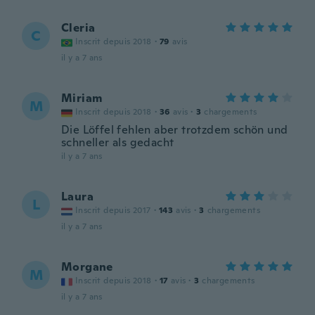
Cleria
C
Inscrit depuis 2018
·
79
avis
il y a 7 ans
Miriam
M
Inscrit depuis 2018
·
36
avis
·
3
chargements
Die Löffel fehlen aber trotzdem schön und
schneller als gedacht
il y a 7 ans
Laura
L
Inscrit depuis 2017
·
143
avis
·
3
chargements
il y a 7 ans
Morgane
M
Inscrit depuis 2018
·
17
avis
·
3
chargements
il y a 7 ans