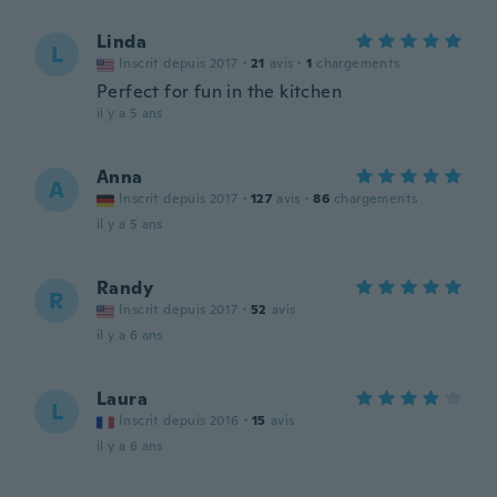
Linda
L
Inscrit depuis 2017
·
21
avis
·
1
chargements
Perfect for fun in the kitchen
il y a 5 ans
Anna
A
Inscrit depuis 2017
·
127
avis
·
86
chargements
il y a 5 ans
Randy
R
Inscrit depuis 2017
·
52
avis
il y a 6 ans
Laura
L
Inscrit depuis 2016
·
15
avis
il y a 6 ans