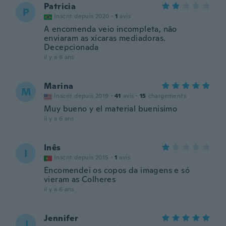
Patricia
P
Inscrit depuis 2020
·
1
avis
A encomenda veio incompleta, não
enviaram as xícaras mediadoras.
Decepcionada
il y a 6 ans
Marina
M
Inscrit depuis 2019
·
41
avis
·
15
chargements
Muy bueno y el material buenisimo
il y a 6 ans
Inês
I
Inscrit depuis 2015
·
1
avis
Encomendei os copos da imagens e só
vieram as Colheres
il y a 6 ans
Jennifer
J