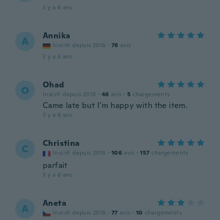
il y a 6 ans
Annika
A
Inscrit depuis 2016
·
78
avis
il y a 6 ans
Ohad
O
Inscrit depuis 2018
·
46
avis
·
5
chargements
Came late but I’m happy with the item.
il y a 6 ans
Christina
C
Inscrit depuis 2018
·
106
avis
·
157
chargements
parfait
il y a 6 ans
Aneta
A
Inscrit depuis 2018
·
77
avis
·
10
chargements