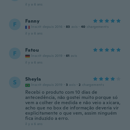
il y a 6 ans
Fanny
F
Inscrit depuis 2016
·
83
avis
·
40
chargements
il y a 6 ans
Fatou
F
Inscrit depuis 2019
·
61
avis
il y a 6 ans
Sheyla
S
Inscrit depuis 2019
·
3
avis
·
2
chargements
Recebi o produto com 10 dias de
antecedência, não gostei muito porque só
vem a colher de medida e não veio a xícara,
acho que no box de informação deveria vir
explicitamente o que vem, assim ninguém
fica induzido a erro.
il y a 6 ans