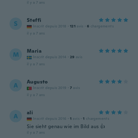
il y a 7 ans
Steffi
S
Inscrit depuis 2018
·
121
avis
·
6
chargements
il y a 7 ans
Maria
M
Inscrit depuis 2014
·
29
avis
il y a 7 ans
Augusto
A
Inscrit depuis 2019
·
7
avis
il y a 7 ans
ali
A
Inscrit depuis 2016
·
1
avis
·
1
chargements
Sie sieht genau wie im Bild aus 👍
il y a 7 ans