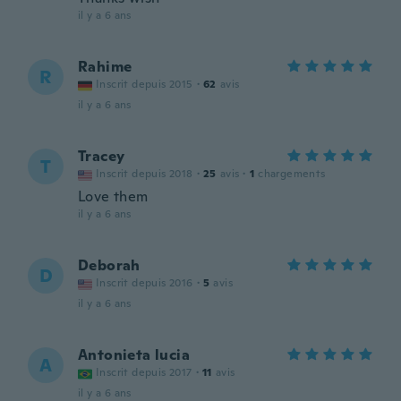
il y a 6 ans
Rahime
R
Inscrit depuis 2015
·
62
avis
il y a 6 ans
Tracey
T
Inscrit depuis 2018
·
25
avis
·
1
chargements
Love them
il y a 6 ans
Deborah
D
Inscrit depuis 2016
·
5
avis
il y a 6 ans
Antonieta lucia
A
Inscrit depuis 2017
·
11
avis
il y a 6 ans