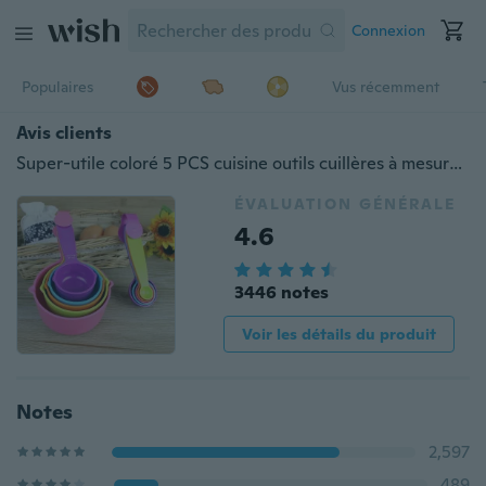
Connexion
Populaires
Vus récemment
Avis clients
Super-utile coloré 5 PCS cuisine outils cuillères à mesurer tasses à mesurer cuillère tasse ustensile de cuisson ensemble Kit outils de mesure
ÉVALUATION GÉNÉRALE
4.6
3446 notes
Voir les détails du produit
Notes
2,597
489