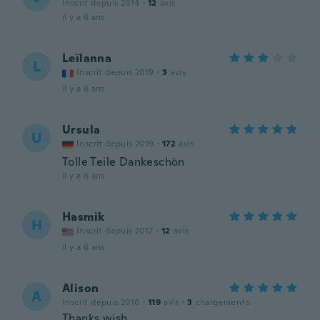
Inscrit depuis 2014
·
12
avis
il y a 6 ans
Leïlanna
L
Inscrit depuis 2019
·
3
avis
il y a 6 ans
Ursula
U
Inscrit depuis 2019
·
172
avis
Tolle Teile Dankeschön
il y a 6 ans
Hasmik
H
Inscrit depuis 2017
·
12
avis
il y a 6 ans
Alison
A
Inscrit depuis 2016
·
119
avis
·
3
chargements
Thanks wish