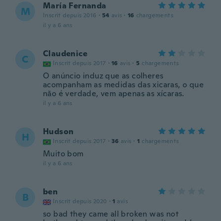
María Fernanda
M
Inscrit depuis 2016
·
54
avis
·
16
chargements
il y a 6 ans
Claudenice
C
Inscrit depuis 2017
·
16
avis
·
5
chargements
O anúncio induz que as colheres
acompanham as medidas das xicaras, o que
não é verdade, vem apenas as xícaras.
il y a 6 ans
Hudson
H
Inscrit depuis 2017
·
36
avis
·
1
chargements
Muito bom
il y a 6 ans
ben
B
Inscrit depuis 2020
·
1
avis
so bad they came all broken was not