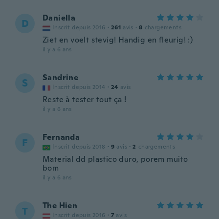
Daniella
D
Inscrit depuis 2016
·
261
avis
·
8
chargements
Ziet en voelt stevig! Handig en fleurig! :)
il y a 6 ans
Sandrine
S
Inscrit depuis 2014
·
24
avis
Reste à tester tout ça !
il y a 6 ans
Fernanda
F
Inscrit depuis 2018
·
9
avis
·
2
chargements
Material dd plastico duro, porem muito
bom
il y a 6 ans
The Hien
T
Inscrit depuis 2016
·
7
avis