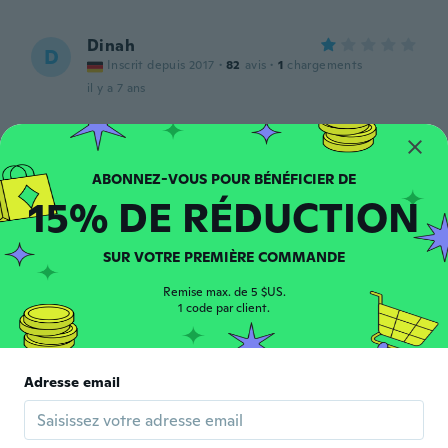
Dinah
D
Inscrit depuis 2017
·
82
avis
·
1
chargements
il y a 7 ans
Angela
A
Inscrit depuis 2019
·
21
avis
il y a 7 ans
15% DE RÉDUCTION
Melissa
M
SUR VOTRE PREMIÈRE COMMANDE
Inscrit depuis 2017
·
4
avis
il y a 7 ans
Remise max. de 5 $US.
1 code par client.
Edi
E
Inscrit depuis 2018
·
87
avis
·
3
chargements
Adresse email
È un unico pezzo. No body aperto sotto.
il y a 7 ans