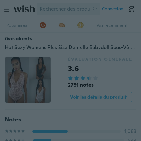
Connexion
Populaires
Vus récemment
Avis clients
Hot Sexy Womens Plus Size Dentelle Babydoll Sous-Vêtements Lingerie Robe Body Vêtements De Nuit
ÉVALUATION GÉNÉRALE
3.6
2751 notes
Voir les détails du produit
Notes
1,088
548