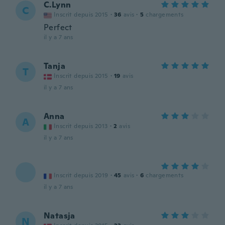
C.Lynn
C
Inscrit depuis 2015
·
36
avis
·
5
chargements
Perfect
il y a 7 ans
Tanja
T
Inscrit depuis 2015
·
19
avis
il y a 7 ans
Anna
A
Inscrit depuis 2013
·
2
avis
il y a 7 ans
Inscrit depuis 2019
·
45
avis
·
6
chargements
il y a 7 ans
Natasja
N