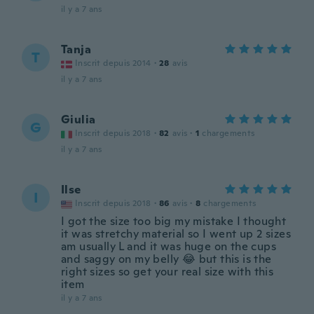
il y a 7 ans
Tanja
T
Inscrit depuis 2014
·
28
avis
il y a 7 ans
Giulia
G
Inscrit depuis 2018
·
82
avis
·
1
chargements
il y a 7 ans
Ilse
I
Inscrit depuis 2018
·
86
avis
·
8
chargements
I got the size too big my mistake I thought
it was stretchy material so I went up 2 sizes
am usually L and it was huge on the cups
and saggy on my belly 😂 but this is the
right sizes so get your real size with this
item
il y a 7 ans