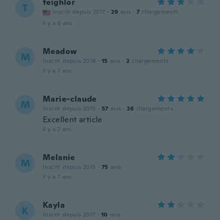
teighlor
T
Inscrit depuis 2017
·
29
avis
·
7
chargements
il y a 6 ans
Meadow
M
Inscrit depuis 2016
·
15
avis
·
2
chargements
il y a 7 ans
Marie-claude
M
Inscrit depuis 2015
·
57
avis
·
26
chargements
Excellent article
il y a 7 ans
Melanie
M
Inscrit depuis 2015
·
75
avis
il y a 7 ans
Kayla
K
Inscrit depuis 2017
·
10
avis