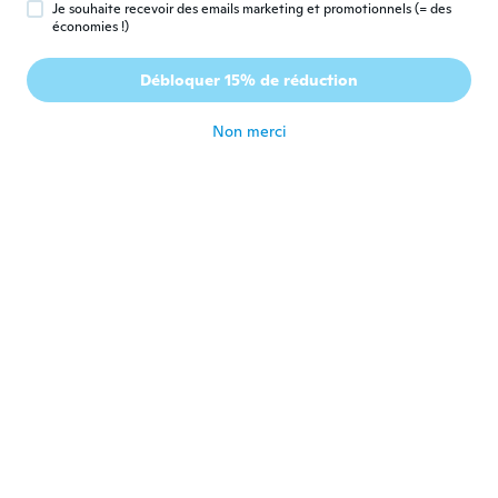
Je souhaite recevoir des emails marketing et promotionnels (= des
Audrey
A
économies !)
Inscrit depuis 2016
·
18
avis
Déçu taille vraiment mal le s aurait été
Débloquer 15% de réduction
mieux
il y a 7 ans
Non merci
Laura
L
Inscrit depuis 2016
·
35
avis
il y a 7 ans
Edita
E
Inscrit depuis 2015
·
3
avis
il y a 7 ans
Bet
B
Inscrit depuis 2014
·
2
avis
Crap quality
il y a 7 ans