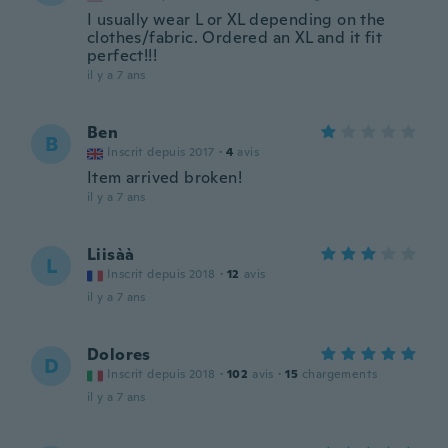
I usually wear L or XL depending on the
clothes/fabric. Ordered an XL and it fit
perfect!!!
il y a 7 ans
Ben
B
Inscrit depuis 2017
·
4
avis
Item arrived broken!
il y a 7 ans
Liisàà
L
Inscrit depuis 2018
·
12
avis
il y a 7 ans
Dolores
D
Inscrit depuis 2018
·
102
avis
·
15
chargements
il y a 7 ans