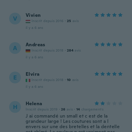
Vivien
V
Inscrit depuis 2016
·
25
avis
il y a 6 ans
Andreas
A
Inscrit depuis 2018
·
284
avis
il y a 6 ans
Elvira
E
Inscrit depuis 2018
·
10
avis
il y a 6 ans
Helena
H
Inscrit depuis 2019
·
26
avis
·
14
chargements
J ai commandé un small et c est de la
grandeur large ! Les coutures sont a l
envers sur une des bretelles et la dentelle
est abîmé. La couleur n est vraiment pas