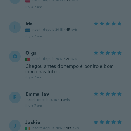
Inscrit depuis 2015
·
23
avis
il y a 7 ans
Ida
I
Inscrit depuis 2018
·
15
avis
il y a 7 ans
Olga
O
Inscrit depuis 2017
·
71
avis
Chegou antes do tempo é bonito e bom
como nas fotos.
il y a 7 ans
Emma-jay
E
Inscrit depuis 2016
·
1
avis
il y a 7 ans
Jackie
J
Inscrit depuis 2017
·
112
avis