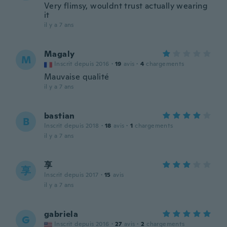
Very flimsy, wouldnt trust actually wearing
it
il y a 7 ans
Magaly
M
Inscrit depuis 2016
·
19
avis
·
4
chargements
Mauvaise qualité
il y a 7 ans
bastian
B
Inscrit depuis 2018
·
18
avis
·
1
chargements
il y a 7 ans
享
享
Inscrit depuis 2017
·
15
avis
il y a 7 ans
gabriela
G
Inscrit depuis 2016
·
27
avis
·
2
chargements