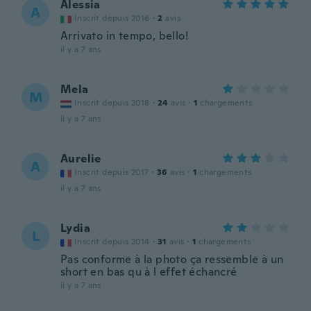
Alessia
A
Inscrit depuis 2016
·
2
avis
Arrivato in tempo, bello!
il y a 7 ans
Mela
M
Inscrit depuis 2018
·
24
avis
·
1
chargements
il y a 7 ans
Aurelie
A
Inscrit depuis 2017
·
36
avis
·
1
chargements
il y a 7 ans
Lydia
L
Inscrit depuis 2014
·
31
avis
·
1
chargements
Pas conforme à la photo ça ressemble à un
short en bas qu à l effet échancré
il y a 7 ans