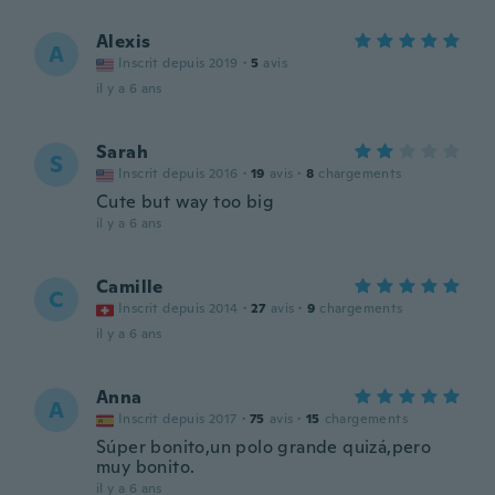
Alexis
A
Inscrit depuis 2019
·
5
avis
il y a 6 ans
Sarah
S
Inscrit depuis 2016
·
19
avis
·
8
chargements
Cute but way too big
il y a 6 ans
Camille
C
Inscrit depuis 2014
·
27
avis
·
9
chargements
il y a 6 ans
Anna
A
Inscrit depuis 2017
·
75
avis
·
15
chargements
Súper bonito,un polo grande quizá,pero
muy bonito.
il y a 6 ans