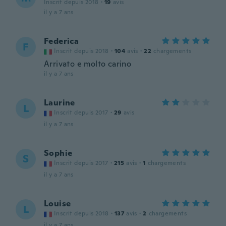
Inscrit depuis 2018
·
19
avis
il y a 7 ans
Federica
F
Inscrit depuis 2018
·
104
avis
·
22
chargements
Arrivato e molto carino
il y a 7 ans
Laurine
L
Inscrit depuis 2017
·
29
avis
il y a 7 ans
Sophie
S
Inscrit depuis 2017
·
215
avis
·
1
chargements
il y a 7 ans
Louise
L
Inscrit depuis 2018
·
137
avis
·
2
chargements
il y a 7 ans