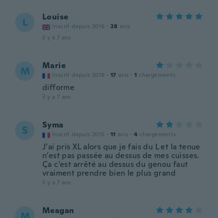
Louise
L
Inscrit depuis 2016
·
28
avis
il y a 7 ans
Marie
M
Inscrit depuis 2019
·
17
avis
·
1
chargements
difforme
il y a 7 ans
Syma
S
Inscrit depuis 2015
·
11
avis
·
4
chargements
J’ai pris XL alors que je fais du L et la tenue
n’est pas passée au dessus de mes cuisses.
Ça c’est arrêté au dessus du genou faut
vraiment prendre bien le plus grand
il y a 7 ans
Meagan
M